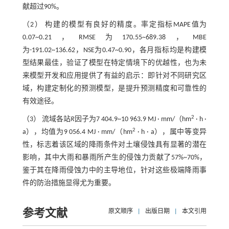
献超过90%。
（2） 构建的模型有良好的精度。率定指标MAPE值为
0.07~0.21，RMSE为170.55~689.38，MBE
为-191.02~136.62，NSE为0.47~0.90，各月指标均是构建模
型结果最佳，验证了模型在特定情境下的优越性，也为未
来模型开发和应用提供了有益的启示：即针对不同研究区
域，构建定制化的预测模型，是提升预测精度和可靠性的
有效途径。
2
（3） 流域各站
R
因子为7 404.9~10 963.9 MJ · mm/（hm
· h ·
2
a），均值为9 056.4 MJ · mm/（hm
· h · a），属中等变异
性，标志着该区域的降雨条件对土壤侵蚀具有显著的潜在
影响，其中大雨和暴雨所产生的侵蚀力贡献了57%~70%，
鉴于其在降雨侵蚀力中的主导地位，针对这些极端降雨事
件的防治措施显得尤为重要。
参考文献
原文顺序
|
出版日期
|
本文引用