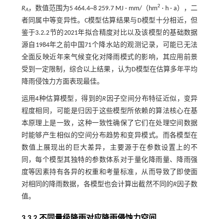
2
R
，数值范围为5 464.4~8 259.7 MJ · mm/（hm
· h · a），二
A
者同属中等变异性。C模型估算结果与D模型十分相近，但
鉴于3.2.2节的2021年拟合精度对比以及该模型的基础数据
源自1984年之前中国71个降水站的观测记录，可能已无法
全面反映近年来气候变化对降雨模式的影响，其应用前景
受到一定限制，综合以上结果，认为D模型在估算多年平均
降雨侵蚀力方面表现最佳。
运用4种估算模型，得到的
R
因子空间分布特征近似，变异
程度相同，可能是归因于这些模型所依赖的算法核心在基
本原理上是一致，这种一致性确保了它们在处理空间数据
时能够产生相似的空间分布趋势和变异模式。而各模型在
数值上展现出的巨大差异，主要源于在参数设置上的不
同，每个模型其独特的参数体系对于量化降雨量、降雨强
度等因素持有各异的权重和考量标准，从而导致了即使面
对相同的降雨数据，各模型也会计算出截然不同的
R
因子数
值。
3.3.2 不同量级降雨对应降雨侵蚀力空间