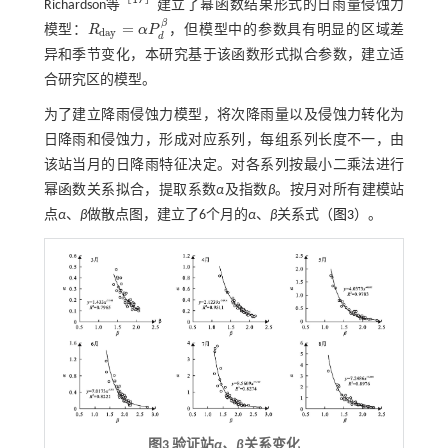
［
17
］
Richardson等
建立了幂函数结果形式的日雨量侵蚀力
β
=
模型：
R
α
P
，但模型中的参数具有明显的区域差
R
d
a
y
=
α
P
d
β
d
a
y
d
异和季节变化，本研究基于该函数形式拟合参数，建立适
合研究区的模型。
为了建立降雨侵蚀力模型，将次降雨量以及侵蚀力转化为
日降雨和侵蚀力，形成对应系列，每组系列长度不一，由
该站当月的日降雨特征决定。对各系列按最小二乘法进行
幂函数关系拟合，提取系数
α
及指数
β
。按月对所有建模站
点
α
、
β
做散点图，建立了6个月的
α
、
β
关系式（
图3
）。
图3 验证站
α、β
关系变化