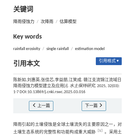
关键词
降雨侵蚀力
/
次降雨
/
估算模型
Key words
rainfall erosivity
/
single rainfall
/
estimation model
引用格式 ▾
引用本文
陈新如,刘惠英,张佳芯,李益朋,江笑成. 赣江支流锦江流域日
降雨侵蚀力模型建立及应用[J].
水土保持研究
, 2025, 32(03):
1-7 DOI:10.13869/j.cnki.rswc.2025.03.016
上一篇
下一篇
降雨引起的土壤侵蚀是全球土壤流失的主要原因之一，对
［
1
］
土壤生态系统的完整性和功能构成重大威胁
。采用土