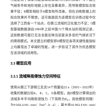
气候条件和地形地貌上存在显著差异，而导致模型拟合效
果不佳；B模型相较于A模型有所改善，但在训练数据上的
拟合效果并不理想，这可能是因为该模型在训练过程中仅
选择了江西省一个站点，在赣江流域的泛化能力不足；C模
型基础数据源自1984年之前中国71个降水站的观测记录，
这些数据可能已无法全面反映当前复杂多变的气候状况下
的降雨模式。本文建立的模型即D模型在各项关键性能指标
上均展现出了卓越的性能，进一步验证了其作为优选模型
在该流域的适用性。
3.3 模型应用
3.3.1 流域降雨侵蚀力空间特征
使用从赣江下游锦江支流14个雨量站22 a（2001—2022年）
收集的数据比较A， B， C， D各模型。由D模型计算得出的
流域多年平均降雨侵蚀力（下简称为
R
，其他模型同理）
D
2
为9 056.4 MJ · mm/（hm
· h · a），最大值10 963.9 MJ · mm/