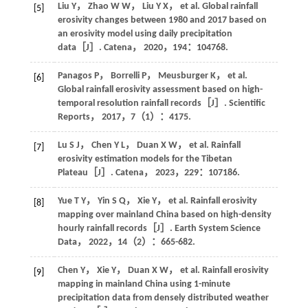
Liu
Y
，
Zhao
W W
，
Liu
Y X
，
et al
. Global rainfall
[5]
erosivity changes between 1980 and 2017 based on
an erosivity model using daily precipitation
data［J］.
Catena
，
2020
，
194
：104768.
Panagos
P
，
Borrelli
P
，
Meusburger
K
，
et al
.
[6]
Global rainfall erosivity assessment based on high-
temporal resolution rainfall records［J］.
Scientific
Reports
，
2017
，
7
（1）：4175.
Lu
S J
，
Chen
Y L
，
Duan
X W
，
et al
. Rainfall
[7]
erosivity estimation models for the Tibetan
Plateau［J］.
Catena
，
2023
，
229
：107186.
Yue
T Y
，
Yin
S Q
，
Xie
Y
，
et al
. Rainfall erosivity
[8]
mapping over mainland China based on high-density
hourly rainfall records［J］.
Earth System Science
Data
，
2022
，
14
（2）：665-682.
Chen
Y
，
Xie
Y
，
Duan
X W
，
et al
. Rainfall erosivity
[9]
mapping in mainland China using 1-minute
precipitation data from densely distributed weather