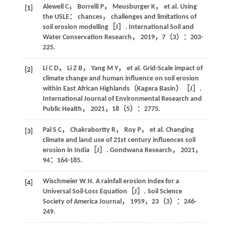
Alewell
C
，
Borrelli
P
，
Meusburger
K
，
et al
. Using
[1]
the USLE： chances， challenges and limitations of
soil erosion modelling［J］.
International Soil and
Water Conservation Research
，
2019
，
7
（3）：203-
225.
Li
C D
，
Li
Z B
，
Yang
M Y
，
et al
. Grid-Scale impact of
[2]
climate change and human influence on soil erosion
within East African Highlands（Kagera Basin）［J］.
International Journal of Environmental Research and
Public Health
，
2021
，
18
（5）：2775.
Pal
S C
，
Chakrabortty
R
，
Roy
P
，
et al
. Changing
[3]
climate and land use of 21st century influences soil
erosion in India［J］.
Gondwana Research
，
2021
，
94
：164-185.
Wischmeier
W H
. A rainfall erosion index for a
[4]
Universal Soil-Loss Equation［J］.
Soil Science
Society of America Journal
，
1959
，
23
（3）：246-
249.