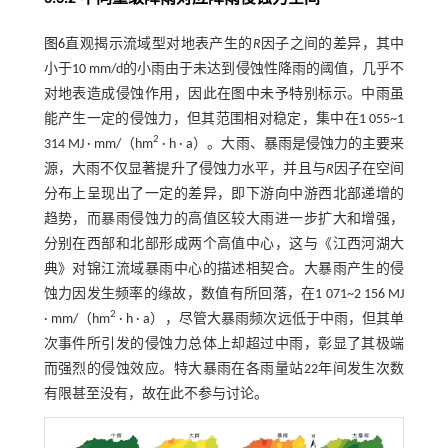
图6
直观揭示流域型对地表产生的
R
因子之间的差异，其中
小于10 mm/d的小雨由于未达到侵蚀性降雨的阈值，几乎不
对地表造成侵蚀作用，因此在图中未予特别标示。中雨虽
能产生一定的侵蚀力，但其范围相对稳定，集中在1 055~1
2
314 MJ · mm/（hm
· h · a）。大雨、暴雨是侵蚀力的主要来
源，大雨不仅显著提升了侵蚀力水平，并且与
R
因子在空间
分布上呈现出了一定的差异，即下游向中游西北部递增的
趋势，而暴雨侵蚀力的高值区较大雨进一步扩大和增强，
分别在西部和北部形成两个高值中心，这与《江西河湖大
典》对锦江流域暴雨中心的描述相契合。大暴雨产生的侵
蚀力因发生频率的缘故，数值有所回落，在1 071~2 156 MJ
2
· mm/（hm
· h · a），尽管大暴雨频次远低于中雨，但其单
次事件所引发的侵蚀力总体上却超过中雨，彰显了其极端
而强烈的侵蚀效应。特大暴雨在各雨量站22年间发生次数
有限甚至没有，故在此不参与讨论。