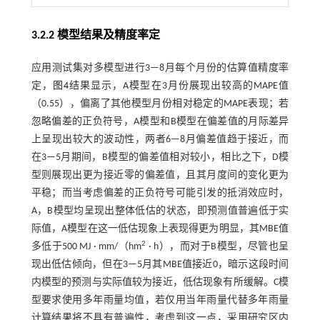
3.2.2 模型结果及精度率定
应用测试集对多模型进行3—8月每个月份的估算值精度率
定，
图4
结果显示，A模型在3月份展现出较高的MAPE值
（0.55），偏离了其他模型月份相对稳定的MAPE表现；若
忽略偏差的正负符号，A模型和B模型在偏差值的月际差异
上呈现出较大的波动性，两者6—8月偏差值趋于接近，而
在3—5月期间，B模型的偏差值相对较小，相比之下，D模
型则展现出更为接近零的偏差值，且其月度间的变化更为
平稳；而当考虑偏差的正负符号可能引发的抵消效应时，
A，B模型均呈现出整体低估的状态，即预测值普遍低于实
际值，A模型在这一低估现象上表现得更为明显，其MBE值
2
多低于500 MJ · mm/（hm
· h），而对于B模型，尽管也呈
现出低估倾向，但在3—5月其MBE值接近0，暗示这段时间
内模型的预测与实际值较为接近，低估现象有所缓解。C模
型要求使用多年雨量均值，若仅用当年雨量代替多年雨量
计算结果将不具有普遍性，考虑到这一点，采用研究区内