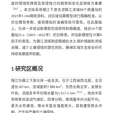
度的侵蚀性降雨及其侵蚀力的趋势和变化显得极为重要
［
20
］
。本文拟采用赣江下游支流锦江流域86个雨量站的
2021年5 min降雨资料，对区域估算模型进行精确校准，以
优化模型参数，提高模拟的准确性和可靠性。在此基础
上，为进一步验证新模型的适用性和精确度，结合14个雨
量站22 a（2001—2022年）的日降雨，评估新模型在计算
R
因子的表现。为赣江流域制定精细化水土保护措施和流域
治理，减少土壤侵蚀的潜在风险，确保区域生态安全的可
持续发展提供依据。
1 研究区概况
锦江为赣江下游左岸一级支流，位于江西省西北部，主河
2
道长307 km，流域面积7 886 km
，东西长南北窄，呈狭长
［
21
］
叶状。流域多年平均降水量为1 617.5 mm
，地处中亚
热带季风湿润气候区，四季分明，降雨量年内分配不均，
夏天炎热潮湿，降水丰富且强度很大，容易遭受雨水冲
刷，产生较严重的土壤侵蚀。