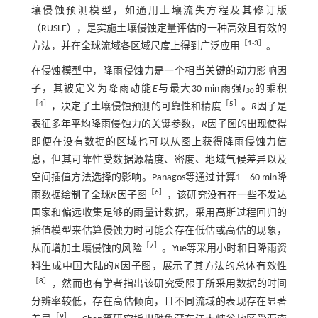
壤侵蚀预测模型，如通用土壤流失方程及其修订版
（RUSLE），是实施土壤侵蚀定量评估的一种高效且有效的
［
1
-
3
］
方法，并在全球流域各区域尺度上得到广泛应用
。
在侵蚀模型中，降雨侵蚀力是一个相当关键的动力影响因
子，其被定义为降雨动能
E
与最大30 min雨强
I
的乘积
3
0
［
4
］
［
5
］
，决定了土壤侵蚀预测的可靠性和精度
。
R
因子是
表征多年平均降雨侵蚀力的关键参数，
R
因子图的出现使得
即便在没有数据的区域也可以从图上获得降雨侵蚀力信
息，但其可靠性受数据源精度、密度、地域气候差异以及
空间插值方法选择的影响。Panagos等通过计算1—60 min降
［
6
］
雨数据绘制了全球
R
因子图
，该研究没有在一些不发达
国家和偏远收集足够的雨量计数据，采用高斯过程回归的
插值模型来估算侵蚀力时可能会存在低估或高估的现象，
［
7
］
从而增加土壤侵蚀的风险
。Yue等采用小时和日降雨资
料生成中国大陆的
R
因子图，展示了其方法的总体有效性
［
8
］
，然而也有学者指出该研究受限于所采用数据的时间
分辨率较低，存在高估倾向，且不同流域的表现存在显著
［
9
］