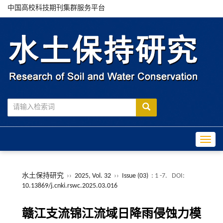
中国高校科技期刊集群服务平台
Toggle
水土保持研究
››
2025, Vol. 32
››
Issue (03)
: 1 -7.
DOI:
10.13869/j.cnki.rswc.2025.03.016
赣江支流锦江流域日降雨侵蚀力模