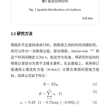
图1 站点空间分布
Fig. 1 Spatial distribution of stations
Full size
2.2 研究方法
降雨并不总是持续进行的，若降雨之间的时间间隔较短，
［
4
］
则可以作为一次降雨过程，即次降雨，Wische-mier
将
这个时间间隔定义为6 h，依此作为标准，将研究时段内的
降雨记录划分为若干次降水事件。在此基础上，采用修订
版通用土壤流失方程（RUSLE2）计算次降雨的侵蚀力指
标，具体公式如下所示：
=
R
E
I
（1）
R
=
E
I
30
30
n
∑
（2）
=
⋅
E
e
P
E
=
∑
r
=
1
n
e
r
·
P
r
r
r
=
1
r
=
0.29
1
−
0.72
e
x
p
(
−
0.082
)
〔
〕
e
i
（3）
e
r
=
0.29
1
-
0.72
e
x
p
-
0.082
i
r
r
r