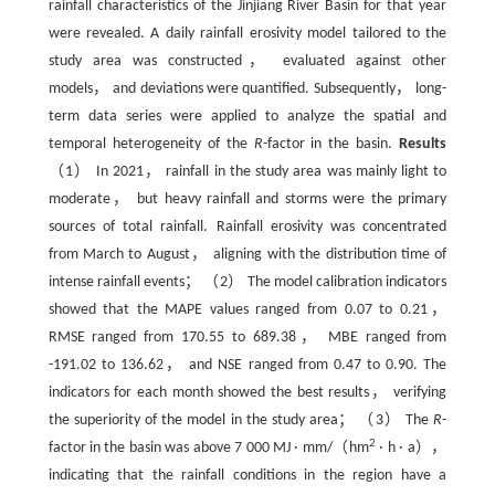
rainfall characteristics of the Jinjiang River Basin for that year
were revealed. A daily rainfall erosivity model tailored to the
study area was constructed， evaluated against other
models， and deviations were quantified. Subsequently， long-
term data series were applied to analyze the spatial and
temporal heterogeneity of the
R
-factor in the basin.
Results
（1） In 2021， rainfall in the study area was mainly light to
moderate， but heavy rainfall and storms were the primary
sources of total rainfall. Rainfall erosivity was concentrated
from March to August， aligning with the distribution time of
intense rainfall events； （2） The model calibration indicators
showed that the MAPE values ranged from 0.07 to 0.21，
RMSE ranged from 170.55 to 689.38， MBE ranged from
-191.02 to 136.62， and NSE ranged from 0.47 to 0.90. The
indicators for each month showed the best results， verifying
the superiority of the model in the study area； （3） The
R
-
2
factor in the basin was above 7 000 MJ · mm/（hm
· h · a），
indicating that the rainfall conditions in the region have a