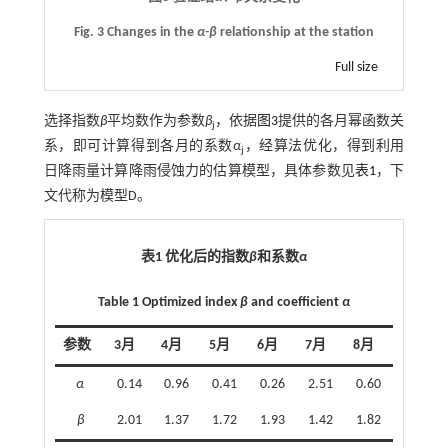
Fig. 3 Changes in the
α-β
relationship at the station
Full size
选择指数
β
平均数作为参数
β
，依据
图3
提供的各月幂函数关
j
系，即可计算得到各月的系数
α
，经算法优化，得到利用
j
日降雨量计算降雨侵蚀力的估算模型，具体参数见
表1
，下
文代称为模型D。
表1 优化后的指数
β
和系数
α
Table 1 Optimized index
β
and coefficient
α
参数
3月
4月
5月
6月
7月
8月
α
0.14
0.96
0.41
0.26
2.51
0.60
β
2.01
1.37
1.72
1.93
1.42
1.82