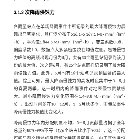
3.1.3 次降雨侵蚀力
各雨量站点在单场降雨事件中所记录的最大降雨侵蚀力展
2
现出显著变化，其广泛分布于516.1~5 169.1 MJ · mm/（hm
2
· h），平均值1 844.5 MJ · mm/（hm
· h），变差系数0.08，
偏度系数1.3，数据点大多紧密围绕在均值左侧。极端侵蚀
力峰值的高频出现月份为8月，共有30个雨量站记录到该月
份的最大值，次之是6月，有25个站点同样记录到了最大降
雨侵蚀力值。此外，5月也有16个站点记录到显著的最大
值。综上可知，最大降雨侵蚀力的高发时段集中于3—8月
的春夏两季，这一时期内的降雨事件对地表侵蚀贡献极
2
大。最小降雨侵蚀力变化范围在1.4~9.8 MJ · mm/（hm
·
h），出现时间多在10—12月，1—2月秋冬季，雨量站事件
降雨侵蚀力极值比变化大。
降雨侵蚀力年内分配明显不均，3—8月贡献量占据了全年
总量的80%~99%不等（仅6个站占比小于90%），这一分配
可能与前文所述的降雨频次特征紧密相关。由于其他月份