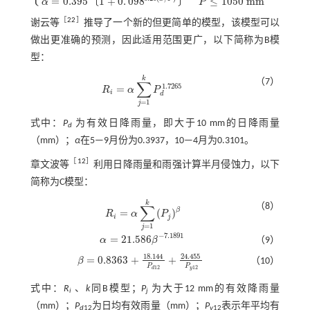
=
0.395
1
+
0
.
098
≤
1050
m
m
〔
〕
α
P
［
22
］
谢云等
推导了一个新的但更简单的模型，该模型可以
做出更准确的预测，因此适用范围更广，以下简称为B模
型：
k
（7）
∑
1.7265
=
R
α
P
R
i
=
α
∑
j
=
1
k
P
d
1.7265
i
d
=
1
j
式中：
P
为有效日降雨量，即大于10 mm的日降雨量
d
（mm）；
α
在5—9月份为0.3937，10—4月为0.3101。
［
12
］
章文波等
利用日降雨量和雨强计算半月侵蚀力，以下
简称为C模型：
k
（8）
∑
β
=
(
)
R
α
P
R
i
=
α
∑
j
=
1
k
P
j
β
i
j
=
1
j
−
7.1891
=
21.586
α
β
（9）
α
=
21.586
β
-
7.1891
18.144
24.455
=
0.8363
+
+
β
（10）
β
=
0.8363
+
18.144
P
d
12
+
24.455
P
y
12
P
P
12
12
y
d
式中：
R
、
k
同B模型；
P
为大于12 mm的有效降雨量
i
j
（mm）；
P
为日均有效雨量（mm）；
P
表示年平均有
d
12
y
12