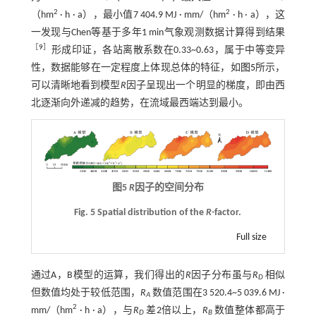
2
2
（hm
· h · a），最小值7 404.9 MJ · mm/（hm
· h · a），这
一发现与Chen等基于多年1 min气象观测数据计算得到结果
［
9
］
形成印证，各站离散系数在0.33~0.63，属于中等变异
性，数据能够在一定程度上体现总体的特征，如
图5
所示，
可以清晰地看到模型
R
因子呈现出一个明显的梯度，即由西
北逐渐向外递减的趋势，在流域最西端达到最小。
图5
R
因子的空间分布
Fig. 5 Spatial distribution of the
R-
factor.
Full size
通过A，B模型的运算，我们得出的
R
因子分布虽与
R
相似
D
但数值均处于较低范围，
R
数值范围在3 520.4~5 039.6 MJ ·
A
2
mm/（hm
· h · a），与
R
差2倍以上，
R
数值整体都高于
D
B