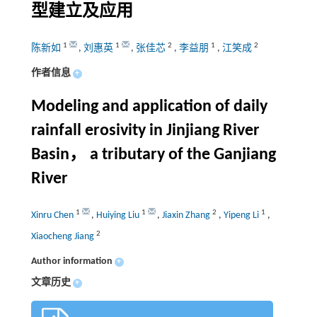
型建立及应用
1
1
2
1
2
陈新如
,
刘惠英
,
张佳芯
,
李益朋
,
江笑成
作者信息
+
Modeling and application of daily
rainfall erosivity in Jinjiang River
Basin， a tributary of the Ganjiang
River
1
1
2
1
Xinru Chen
,
Huiying Liu
,
Jiaxin Zhang
,
Yipeng Li
,
2
Xiaocheng Jiang
Author information
+
文章历史
+