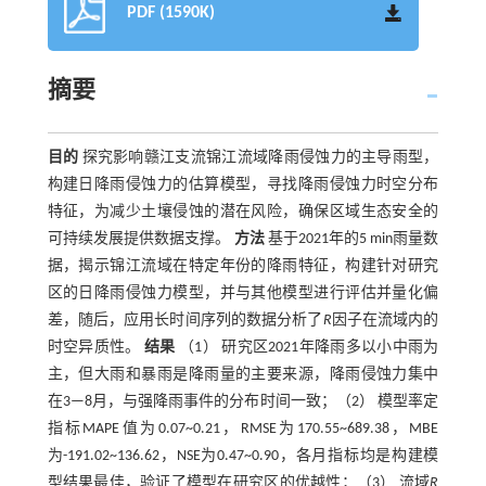
PDF (1590K)
摘要
目的
探究影响赣江支流锦江流域降雨侵蚀力的主导雨型，
构建日降雨侵蚀力的估算模型，寻找降雨侵蚀力时空分布
特征，为减少土壤侵蚀的潜在风险，确保区域生态安全的
可持续发展提供数据支撑。
方法
基于2021年的5 min雨量数
据，揭示锦江流域在特定年份的降雨特征，构建针对研究
区的日降雨侵蚀力模型，并与其他模型进行评估并量化偏
差，随后，应用长时间序列的数据分析了
R
因子在流域内的
时空异质性。
结果
（1） 研究区2021年降雨多以小中雨为
主，但大雨和暴雨是降雨量的主要来源，降雨侵蚀力集中
在3—8月，与强降雨事件的分布时间一致；（2） 模型率定
指标MAPE值为0.07~0.21，RMSE为170.55~689.38，MBE
为-191.02~136.62，NSE为0.47~0.90，各月指标均是构建模
型结果最佳，验证了模型在研究区的优越性；（3） 流域
R