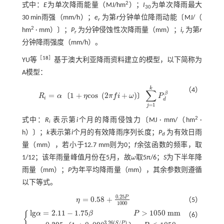
2
式中：
E
为单次降雨能量（MJ/hm
）；
I
为单次降雨最大
30
30 min雨强（mm/h）；
e
为第
r
分钟单位降雨动能〔MJ/（
r
2
hm
· mm）〕；
P
为分钟侵蚀性次降雨量（mm）；
i
为第
r
r
r
分钟降雨强度（mm/h）。
［
18
］
YU等
基于澳大利亚降雨资料建立的模型，以下简称为
A模型：
k
（4）
∑
β
=
1
+
c
o
s
(
2
+
)
〔
〕
R
α
η
π
f
i
ω
P
R
i
=
α
1
+
η
c
o
s
2
π
f
+
ω
∑
j
=
1
k
P
d
β
i
d
=
1
j
2
式中：
R
表示第
i
个月的降雨侵蚀力〔MJ · mm/（hm
·
i
h）〕；
k
表示第
i
个月的有效降雨序列长度；
P
为有效日雨
d
量（mm），若小于12.7 mm则为0；
f
余弦函数的频率，取
1/12；该年雨量峰值月份在5月，故
ω
取5π/6；
S
为下半年降
ω
雨量（mm）；
P
为年平均降雨量（mm），其余参数则遵循
以下等式。
0.25
P
=
0.58
+
η
（5）
η
=
0.58
+
0.25
P
1000
1000
l
g
=
2.11
−
1.75
>
1050
m
m
α
β
P
{
（6）
l
g
α
=
2.11
-
1.75
β
P
>
1050
m
m
α
=
0.395
1
+
0
.
098
3.26
S
/
P
P
≤
105
3.26
(
/
)
S
P