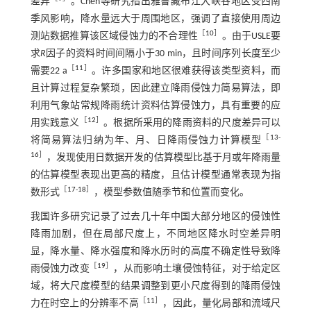
差异
。Chen等研究指出雅鲁藏布江大峡谷地区受西南
季风影响，降水量远大于周围地区，强调了直接使用周边
［
10
］
测站数据推算该区域侵蚀力的不合理性
。由于USLE要
求
R
因子的资料时间间隔小于30 min，且时间序列长度至少
［
11
］
需要22 a
。许多国家和地区很难获得该类型资料，而
且计算过程复杂繁琐，因此建立降雨侵蚀力简易算法，即
利用气象站常规降雨统计资料估算侵蚀力，具有重要的应
［
12
］
用实践意义
。根据所采用的降雨资料的尺度差异可以
［
13
-
将简易算法归纳为年、月、日降雨侵蚀力计算模型
16
］
，发现使用日数据开发的估算模型比基于月或年降雨量
的估算模型表现出更高的精度，且估计模型通常表现为指
［
17
-
18
］
数形式
，模型参数值随季节和位置而变化。
我国许多研究记录了过去几十年中国大部分地区的侵蚀性
降雨加剧，但在局部尺度上，不同地区降水时空差异明
显，降水量、降水强度和降水历时的高度不确定性导致降
［
19
］
雨侵蚀力改变
，从而影响土壤侵蚀特征，对于给定区
域，将大尺度模型的结果调整到更小尺度得到的降雨侵蚀
［
11
］
力在时空上的分辨率不高
，因此，量化局部和流域尺