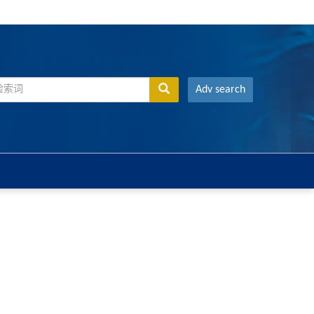
Adv search