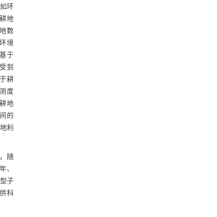
如环
耕地
地数
环境
基于
受到
于耕
测度
耕地
间的
土地利
，随
2年、
转型子
供科