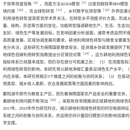
［
6
］
［
7
］
于效率测度视角
，测度方法从DEA模型
过渡到超效率SBM模型
［
10
］
［
11
］
［
12
］
境约束
、农业绿色转型
、乡村数字化转型等
外界因素
利用绿色转型逐渐受到学术界关注。在转型水平测度评价方面，形成从
量、结构、形态等方面的变化，功能转型强调耕地生产、生活、生态功
友好、绿色生产等发展目标。在影响因素分析层面，通常考虑自然环
高质量发展、区域协调发展的要求，耕地利用绿色转型与粮食全要素
充分关注，这些研究为保障国家粮食安全、促进城乡协调发展提供了
［
19
］
地绿色低碳利用转型指数提出分区管控对策
，这为耕地利用绿色
指标体系已经基本成型，但仍存在部分可拓展之处：（1） 在测度指
利用绿色转型的影响，本研究将以耕地净碳汇量表征绿色生产水平；（
内在关联，本研究将揭示3个维度之间的权衡与协同关系；（3） 在驱
用类型、城乡收入差距、农业发展政策等方面因素的影响效应。
鄱阳湖平原作为粮食主产区，担负着保障国家农产品安全的重要任务，
［
20
］
着耕地利用问题不断突出
，采取有效举措推进区域耕地利用绿色转型
2017年、2022年作为研究时点，揭示耕地利用绿色转型的时空格局特
系统之间的权衡与协同关系，并运用空间计量回归模型识别影响因素的
学支撑。