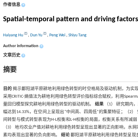
作者信息
+
Spatial-temporal pattern and driving factors
Haiyang Hu
,
Dun Yu
,
Peng Wei
,
Shiyu Tang
Author information
+
文章历史
+
摘要
目的
揭示鄱阳湖平原耕地利用绿色转型的时空格局及驱动机制，为实
采用CRITIC-熵值法为耕地利用绿色转型评价指标综合赋权，利用Sp
量回归模型探究耕地利用绿色转型的驱动机制。
结果
（1） 研究期内
幅达到14.33%，在空间上呈现出“中间高、四周低”的集聚特征；（2
间转型与模式转型表现为H-L权衡和L-H权衡的局面，权衡关系有所减弱
（3） 地均农业产值对耕地利用绿色转型呈现出显著的正向影响，水
素均表现出显著的负向影响。
结论
鄱阳湖平原耕地利用绿色转型呈现