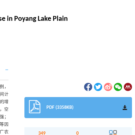
se in Poyang Lake Plain
为例，
空间计
数的增
PDF (3358KB)
弱，空
增强；
等因
广农
349
0