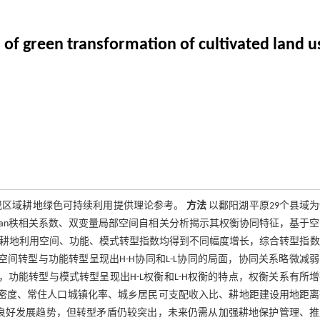
 of green transformation of cultivated land u
现区域耕地绿色可持续利用提供理论参考。
方法
以鄱阳湖平原29个县域
earman秩相关系数、双变量局部空间自相关分析揭示其权衡协同特征，基于
，耕地利用空间、功能、模式转型指数均得到不同幅度增长，综合转型指
） 空间转型与功能转型呈现出H-H协同和L-L协同的局面，协同关系略微减
，功能转型与模式转型呈现出H-L权衡和L-H权衡的特点，权衡关系有所
网密度、常住人口城镇化率、城乡居民可支配收入比、耕地距建设用地距离
良好发展趋势，但转型矛盾仍较突出，未来仍需从加强耕地保护管理、推