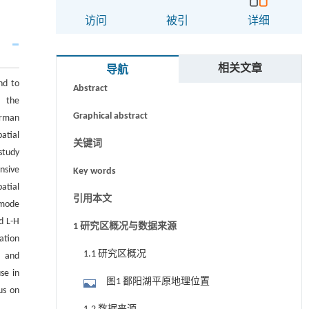
访问
被引
详细
摘要
相关文章
导航
nd to
Abstract
， the
Graphical abstract
arman
atial
关键词
tudy
nsive
Key words
atial
引用本文
 mode
d L-H
1 研究区概况与数据来源
ation
1.1 研究区概况
， and
se in
图1 鄱阳湖平原地理位置
us on