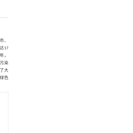
市、
达17
2年，
业污染
用了大
绿色