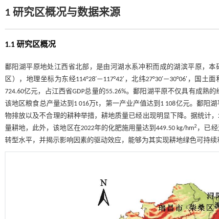
1 研究区概况与数据来源
1.1 研究区概况
鄱阳湖平原地处江西省北部，是由河湖水系冲积而成的湖滨平原，本研
区），地理坐标为东经114°28′—117°42′，北纬27°30′—30°06′，国土面积为5
724.60亿元，占江西省GDP总量的55.26%。鄱阳湖平原不仅具有
该地区粮食总产量达到1 016万t，第一产业产值达到1 108亿元。
物排放以及不合理的耕种举措，耕地质量已经出现明显下降。据统计，200
2
量耕地，此外，该地区在2022年的化肥施用量达到449.50 kg/hm
，已经
转型水平，并揭示影响因素的驱动效应，能够为其实现耕地绿色可持续