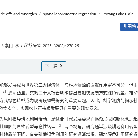
ade-offs and synergies
/
spatial econometric regression
/
Poyang Lake Plain
引用格式
素[J].
水土保持研究
, 2025, 32(03): 270-281
下一篇
能够发展成为世界第二大经济体，与耕地资源的贡献作用密不可分，但由
［
1
］
逐渐凸显。党的二十大报告明确提出要加快发展方式绿色转型，推动
方式绿色转型成为现阶段亟需探究的重要课题。因此，科学测度与揭示耕
粮食安全、实现农业可持续发展具有重要的现实意义。
为原则指导耕地利用活动，是迎合时代发展要求而逐渐形成的新概念。起
［
3
］
其理解为显性转型与隐性转型
两个视角，研究通常涉及耕地利用转型
耕地质量下降，有关耕地绿色利用的研究逐渐增多。耕地绿色利用研究多