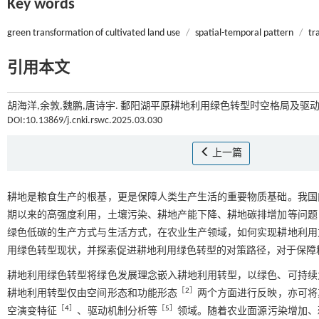
Key words
green transformation of cultivated land use
/
spatial-temporal pattern
/
tr
引用本文
胡海洋,余敦,魏鹏,唐诗宇. 鄱阳湖平原耕地利用绿色转型时空格局及驱动因
DOI:10.13869/j.cnki.rswc.2025.03.030
上一篇
耕地是粮食生产的根基，更是保障人类生产生活的重要物质基础。我国
期以来的高强度利用，土壤污染、耕地产能下降、耕地碳排增加等问题
绿色低碳的生产方式与生活方式，在农业生产领域，如何实现耕地利用
用绿色转型现状，并探索促进耕地利用绿色转型的对策路径，对于保障
耕地利用绿色转型将绿色发展理念嵌入耕地利用转型，以绿色、可持续
［
2
］
耕地利用转型仅由空间形态和功能形态
两个方面进行反映，亦可将
［
4
］
［
5
］
空演变特征
、驱动机制分析等
领域。随着农业面源污染增加、