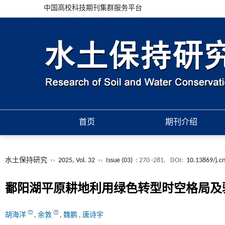
中国高校科技期刊集群服务平台
首页
期刊介绍
水土保持研究
››
2025, Vol. 32
››
Issue (03)
: 270 -281.
DOI:
10.13869/j.c
鄱阳湖平原耕地利用绿色转型时空格局及
胡海洋
,
余敦
,
魏鹏
,
唐诗宇