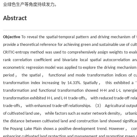
业绿色生产等角度持续发力。
Abstract
Objective
To reveal the spatial-temporal pattern and driving mechanism of 
provide a theoretical reference for achieving green and sustainable use of cul
CRITIC-entropy method was used to comprehensively assign weights to evalu
rank correlation coefficient and bivariate local spatial autocorrelation a
econometric regression model was applied to explore the driving mechanism 
period， the spatial， functional and mode transformation indices of c
transformation index increasing by 14.33%. Spatially， this exhibited a
transformation and functional transformation showed H-H and L-L synerg
transformation exhibited H-L and L-H trade-offs， with reduced trade-off rel
trade-offs， with enhanced trade-off relationships. （3） Agricultural output v
of cultivated land use， while factors such as water network density， urban
the distance between cultivated land and construction land showed signific
the Poyang Lake Plain shows a positive development trend. However， contr
enhancing cultivated land protection and management and promoting green ag