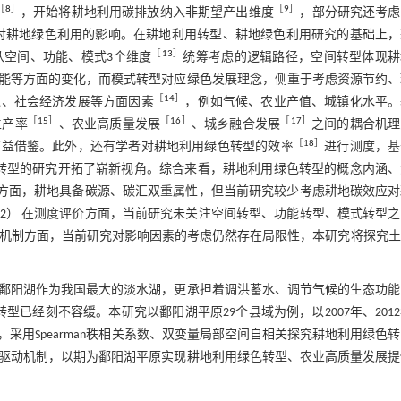
［
8
］
［
9
］
，开始将耕地利用碳排放纳入非期望产出维度
，部分研究还考虑
对耕地绿色利用的影响。在耕地利用转型、耕地绿色利用研究的基础上，
［
13
］
空间、功能、模式3个维度
统筹考虑的逻辑路径，空间转型体现耕
能等方面的变化，而模式转型对应绿色发展理念，侧重于考虑资源节约、
［
14
］
境、社会经济发展等方面因素
，例如气候、农业产值、城镇化水平。
［
15
］
［
16
］
［
17
］
生产率
、农业高质量发展
、城乡融合发展
之间的耦合机理
［
18
］
有益借鉴。此外，还有学者对耕地利用绿色转型的效率
进行测度，基
转型的研究开拓了崭新视角。综合来看，耕地利用绿色转型的概念内涵、
标方面，耕地具备碳源、碳汇双重属性，但当前研究较少考虑耕地碳效应对
2） 在测度评价方面，当前研究未关注空间转型、功能转型、模式转型之
动机制方面，当前研究对影响因素的考虑仍然存在局限性，本研究将探究
鄱阳湖作为我国最大的淡水湖，更承担着调洪蓄水、调节气候的生态功能
已经刻不容缓。本研究以鄱阳湖平原29个县域为例，以2007年、201
征，采用Spearman秩相关系数、双变量局部空间自相关探究耕地利用绿色
驱动机制，以期为鄱阳湖平原实现耕地利用绿色转型、农业高质量发展提