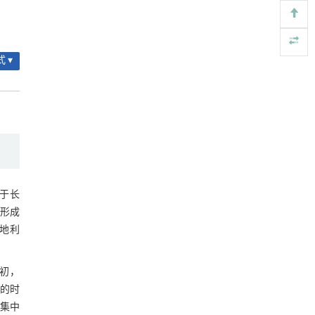
动力学引导的聚对苯二甲酸乙二酯可控低聚解
[5]
表4 耕地利用绿色转型子系统Spearman
聚及其定制化高性能聚合物升级回收
秩相关系数
Engineering
. 2026, Vol.58(3): 1-303
3.2.2 权衡协同空间特征
https://doi.org/10.1016/j.eng.2026.02.010
 ▾
图4 耕地利用绿色转型子系统局部空间
自相关
3.3 耕地利用绿色转型驱动因素分析
表5 耕地利用绿色转型影响因素空间计
量回归结果
表6 空间计量模型的适用性识别
4 讨论与结论
于长
形成
4.1 讨论
地利
4.2 结 论
参考文献
初，
的时
基金资助
集中