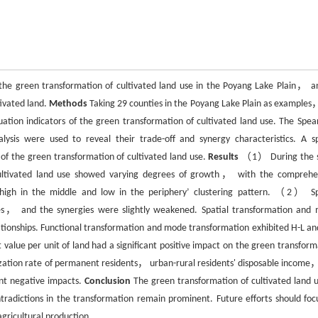
the green transformation of cultivated land use in the Poyang Lake Plain， a
tivated land.
Methods
Taking 29 counties in the Poyang Lake Plain as examples
ation indicators of the green transformation of cultivated land use. The Spe
nalysis were used to reveal their trade-off and synergy characteristics. A sp
of the green transformation of cultivated land use.
Results
（1） During the s
ultivated land use showed varying degrees of growth， with the comprehe
 ‘high in the middle and low in the periphery’ clustering pattern. （2） Sp
ies， and the synergies were slightly weakened. Spatial transformation and
ationships. Functional transformation and mode transformation exhibited H-L an
alue per unit of land had a significant positive impact on the green transform
ization rate of permanent residents， urban-rural residents' disposable income
ant negative impacts.
Conclusion
The green transformation of cultivated land u
adictions in the transformation remain prominent. Future efforts should foc
ricultural production.