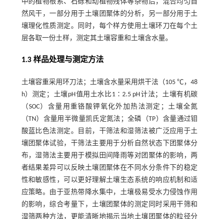
中的植物根系、石砾和动植物残体等杂物后，混合均匀自
然风干，一部分用于土壤团聚体的分析，另一部分用于土
壤理化性质测定。同时，每个样方使用土壤环刀在每个土
层各取一份土样，测定其土壤容重和土壤含水量。
1.3 样品处理与测定方法
土壤容重采用环刀法；土壤含水量采用烘干法（105 ℃，48
h）测定；土壤pH值用土水比1∶2.5 pH计法；土壤有机碳
（SOC）含量用重铬酸钾氧化外加热法测定；土壤全氮
（TN）含量用半微量凯氏定氮法；全磷（TP）含量通过钼
酸蓝比色法测定。目前，干筛法和湿筛法被广泛应用于土
壤团聚体试验，干筛法主要用于分析自然状态下团聚体分
布，湿筛法主要用于模拟田间降雨等对团聚体的影响，两
者结果差异可以反映土壤团聚体在不同水分条件下的稳定
性和敏感性，可以更好理解土壤生态系统的响应机制和适
应策略。由于亚热带降水集中，土壤极易受水力侵蚀作用
的影响，综合考量下，土壤团聚体的测定同时采用干筛和
湿筛两种方法，更能清晰地揭示当地土壤团聚体的粒径分