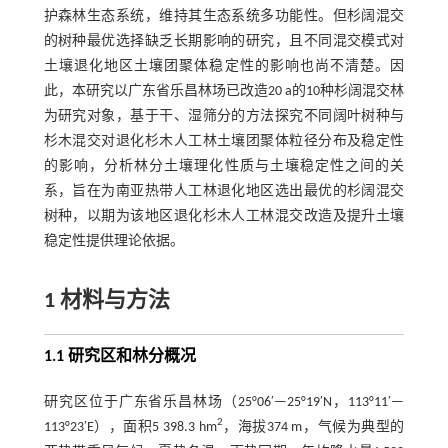
护森林生态系统，维持其生态系统多功能性。但杉阔混交
的树种最优选择缺乏长期影响的研究，且不同混交模式对
土壤退化地区土壤团聚体稳定性的影响也尚不清楚。因
此，本研究以广东省乐昌林场已改造20 a的10种杉阔混交林
为研究对象，基于干、湿筛分的方法探究不同阔叶树种与
杉木混交对退化杉木人工林土壤团聚体粒径分布及稳定性
的影响，分析林分土壤理化性质与土壤稳定性之间的关
系，旨在为南亚热带人工林退化地区选出最优的杉阔混交
树种，以期为该地区退化杉木人工林混交改造及提升土壤
稳定性提供理论依据。
1 材料与方法
1.1 研究区和林分概况
研究区位于广东省乐昌林场（25°06′—25°19′N，113°11′—
2
113°23′E），面积5 398.3 hm
，海拔374 m，气候为典型的