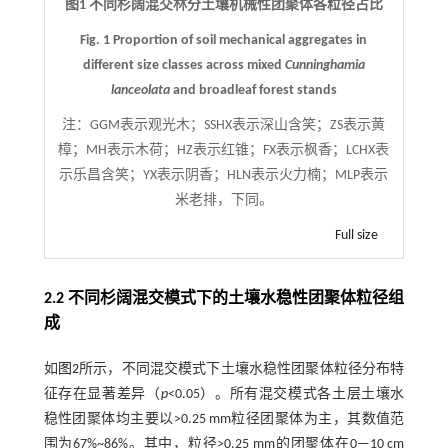
图1 不同杉阔混交林分土壤机械性团聚体各粒径占比
Fig. 1 Proportion of soil mechanical aggregates in
different size classes across mixed
Cunninghamia
lanceolata
and broadleaf forest stands
注：
GGM表示观光木；SSHX表示深山含笑；ZS表示黄
樟；MH表示木荷；HZ表示红锥；FX表示枫香；LCHX表
示乐昌含笑；YX表示阴香；HLN表示火力楠；MLP表示
米老排，下同。
Full size
2.2 不同杉阔混交模式下的土壤水稳性团聚体粒径组
成
如
图2
所示，不同混交模式下土壤水稳性团聚体粒径分布特
征存在显著差异（
p
<0.05）。所有混交模式各土层土壤水
稳性团聚体均主要以>0.25 mm粒径团聚体为主，其数值范
围为67%~86%。其中，粒径>0.25 mm的团聚体在0—10 cm