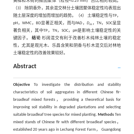
黄樟和木荷的微团聚体（粒径<0.25 mm）占比相对较高。
（3） 除阴香外，其余混交林分土壤团聚体稳定性均表现出
随土层深度的增加而增加的趋势。（4） 土壤稳定性与TP，
pH，WMC，BD显著正相关，而与PAD，
D
，TN，SOC呈显
m
著负相关，其中TP，TN，SOC，pH是影响土壤稳定性的关
键因子。
结论
杉阔混交有利于改善杉木纯林土壤的稳定
性，尤其是观光木、乐昌含笑和阴香与杉木混交后对林地
土壤稳定性的改善效果较好。
Abstract
Objective
To investigate the distribution and stability
characteristics of soil aggregates in different Chinese fir-
broadleaf mixed forests， providing a theoretical basis for
improving soil stability in degraded plantations and selecting
suitable broadleaf tree species for mixed planting.
Methods
Ten
mixed stands of Chinese fir with different broadleaf species，
established 20 years ago in Lechang Forest Farm， Guangdong