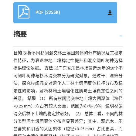
PDF (2255K)
摘要
目的
探析不同杉阔混交林土壤团聚体的分布情况及其稳定
性特征，为衰退林地土壤稳定性提升和混交阔叶树种选择
提供理论依据。
方法
以广东省乐昌林场营造20年的10个不
同阔叶树种与杉木混交林分为研究对象，通过干、湿筛分
法，探究杉阔混交对退化人工林土壤团聚体粒径分布及稳
定性的影响，解析林地土壤理化性质与土壤稳定性之间的
关系。
结果
（1） 所有杉阔混交林地土壤大团聚体（粒径
>0.25 mm）均占有较大比重，范围为67%~98%，说明杉阔
混交后林下土壤的稳定性较好。（2） 总体上看，不同的林
分类型间土壤团聚体分布有显著差异；其中，观光木、乐
昌含笑和阴香的大团聚体（粒径>0.25 mm）占比更高，而