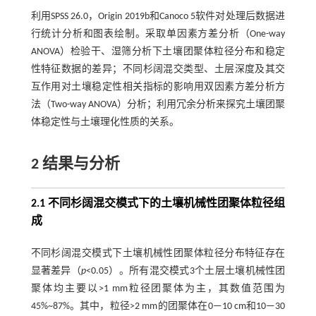
利用SPSS 26.0，Origin 2019b和Canoco 5软件对处理后数据进
行统计分析和图表绘制。采取单因素方差分析（One-way
ANOVA）检验干、湿筛分析下土壤团聚体粒径分布和稳定
性特征数据的差异；不同杉阔混交类型、土层深度及其交
互作用对土壤稳定性相关指标的影响用双因素方差分析方
法（Two-way ANOVA）分析；利用冗余分析来探究土壤团聚
体稳定性与土壤理化性质的关系。
2 结果与分析
2.1 不同杉阔混交模式下的土壤机械性团聚体粒径组
成
不同杉阔混交模式下土壤机械性团聚体粒径分布特征存在
显著差异（
p
<0.05）。所有混交模式3个土层土壤机械性团
聚体均主要以>1 mm粒径团聚体为主，其数值范围为
45%~87%。其中，粒径>2 mm的团聚体在0—10 cm和10—30