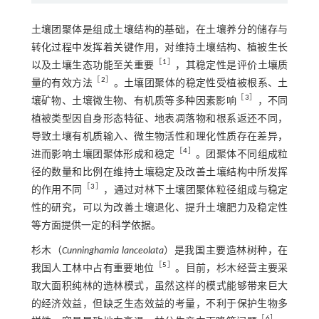
土壤团聚体是组成土壤结构的基础，在土壤养分的储存与
转化过程中发挥着关键作用，对维持土壤结构、植被生长
［
1
］
以及土壤生态功能至关重要
，其稳定性是评价土壤质
［
2
］
量的有效方法
。土壤团聚体的稳定性受植被根系、土
［
3
］
壤矿物、土壤微生物、有机质等多种因素影响
，不同
植被类型因自身形态特征、地表凋落物和根系返还不同，
导致土壤有机质输入、微生物活性和理化性质存在差异，
［
4
］
进而影响土壤团聚体形成和稳定
。团聚体不同组成粒
径的数量和比例在维持土壤稳定及改善土壤结构中所发挥
［
3
］
的作用不同
，通过对林下土壤团聚体粒径组成与稳定
性的研究，可以为改善土壤退化、提升土壤肥力及稳定性
等方面提供一定的科学依据。
杉木（
Cunninghamia lanceolata
）是我国主要造林树种，在
［
5
］
我国人工林中占有重要地位
。目前，杉木经营主要采
取大面积纯林的造林模式，虽然这样的模式能够带来巨大
的经济效益，但缺乏生态效益的考量，不利于保护生物多
［
6
］