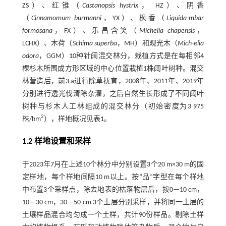
ZS）、红锥（
Castanopsis hystrix
， HZ）、阴香
（
Cinnamomum burmanni
，YX）、枫香（
Liquida-mbar
formosana
，FX）、乐昌含笑（
Michelia chapensis
，
LCHX）、木荷（
Schima superba
，MH）和观光木（
Mich-elia
odora
，GGM）10种针阔混交林分，栽植方式是在每相邻4
棵杉木所围成方形区域的中心位置栽植1株阔叶树种。混交
林营造后，前3 a进行除草抚育，2008年、2011年、2019年
分别进行透光伐清除杂灌，之后自然生长形成了不同阔叶
树种与杉木人工林组成的混交林分（初始密度为3 975
2
株/hm
），样地概况见
表1
。
1.2 样地设置和采样
于2023年7月在上述10个林分中分别设置3个20 m×30 m的固
定样地，每个样地间隔10 m以上。按“品”字型在每个样地
中布置3个采样点，除去地表的枯落物层后，按0—10 cm，
10—30 cm，30—50 cm 3个土层分别采样，并将同一土层的
土壤样品混合均匀成一个土样，共计90份样品。剔除土样