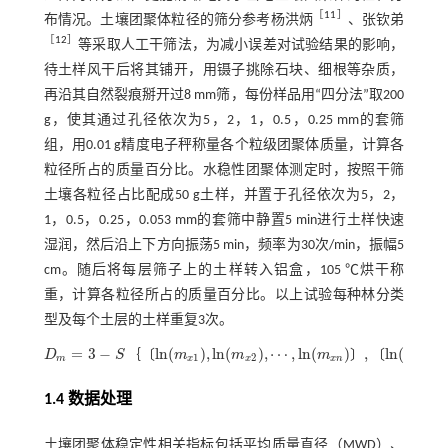
［
11
］
布情况。土壤团聚体粒径的筛分参考杨洪炳
、张钦弟
［
12
］
等采取人工干筛法，为减小误差对试验结果的影响，
待土样风干后将其铺开，用镊子挑除石块、细根等杂质，
再沿其自然裂痕掰开过8 mm筛，每份样品用“四分法”取200
g，使其通过孔径依次为5，2，1，0.5，0.25 mm的套筛
组，用0.01 g精度电子秤称量各个粒级团聚体质量，计算各
粒径所占的质量百分比。水稳性团聚体测定时，按照干筛
土壤各粒径占比配成50 g土样，并置于孔径依次为5，2，
1，0.5，0.25，0.053 mm的套筛中静置5 min进行土样快速
湿润，然后沿上下方向振荡5 min，频率为30次/min，振幅5
cm。随后将每层筛子上的土样转入铝盒，105 ℃烘干称
重，计算各粒径所占的质量百分比。以上试验每种林分类
型及每个土层的土样重复3次。
=
3
−
l
n
(
)
,
l
n
(
)
,
⋯
,
l
n
(
)
,
l
n
(
)
,
l
n
｛
〔
〕
〔
D
S
m
m
m
y
1
2
1
m
x
x
x
n
D
m
=
3
-
S
l
n
(
m
x
1
)
,
l
n
(
m
x
2
)
,
⋯
,
l
n
(
m
x
n
)
,
l
n
(
y
1
)
,
l
n
(
y
2
)
,
⋯
,
l
n
(
y
n
)
1.4 数据处理
土壤团聚体稳定性相关指标包括平均质量直径（MWD）、