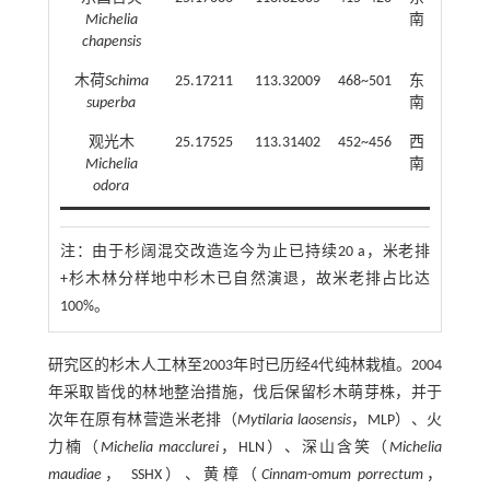
Michelia
南
chapensis
木荷
Schima
25.17211
113.32009
468~501
东
25~27
superba
南
观光木
25.17525
113.31402
452~456
西
15~20
Michelia
南
odora
注：
由于杉阔混交改造迄今为止已持续20 a，米老排
+杉木林分样地中杉木已自然演退，故米老排占比达
100%。
研究区的杉木人工林至2003年时已历经4代纯林栽植。2004
年采取皆伐的林地整治措施，伐后保留杉木萌芽株，并于
次年在原有林营造米老排（
Mytilaria laosensis
，MLP）、火
力楠（
Michelia macclurei
，HLN）、深山含笑（
Michelia
maudiae
， SSHX）、黄樟（
Cinnam-omum porrectum
，