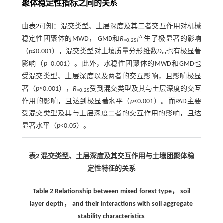
聚体稳定性指标之间的关系
由
表2
可知：混交类型、土层深度及其二者交互作用对机械
稳定性团聚体的MWD， GMD和
R
产生了极显著的影响
>0.25
（
p
≤0.001），混交类型对土壤质量分形维数
D
也有极显著
m
影响（
p
=0.001）。此外，水稳性团聚体的MWD和GMD也
受混交类型、土层深度以及两者的交互影响，且影响极显
著（
p
≤0.001），
R
受到混交类型及其与土层深度的交互
>0.25
作用的影响，且达到极显著水平（
p
<0.001）。而PAD主要
受混交类型及其与土层深度二者的交互作用的影响，且达
显著水平（
p
<0.05）。
表2 混交类型、土层深度及其交互作用与土壤团聚体稳
定性特征的关系
Table 2 Relationship between mixed forest type， soil
layer depth， and their interactions with soil aggregate
stability characteristics