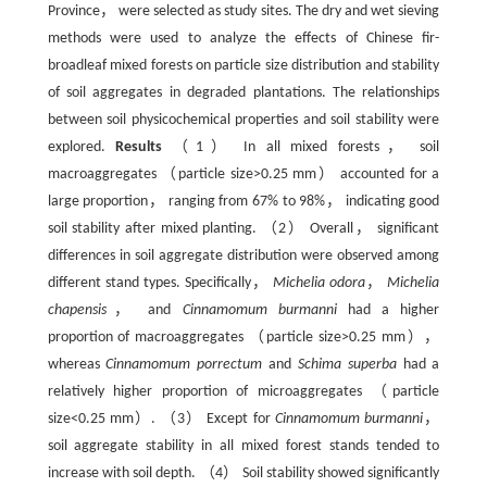
Province， were selected as study sites. The dry and wet sieving
methods were used to analyze the effects of Chinese fir-
broadleaf mixed forests on particle size distribution and stability
of soil aggregates in degraded plantations. The relationships
between soil physicochemical properties and soil stability were
explored.
Results
（1） In all mixed forests， soil
macroaggregates （particle size>0.25 mm） accounted for a
large proportion， ranging from 67% to 98%， indicating good
soil stability after mixed planting. （2） Overall， significant
differences in soil aggregate distribution were observed among
different stand types. Specifically，
Michelia odora
，
Michelia
chapensis
， and
Cinnamomum burmanni
had a higher
proportion of macroaggregates （particle size>0.25 mm），
whereas
Cinnamomum porrectum
and
Schima superba
had a
relatively higher proportion of microaggregates （particle
size<0.25 mm）. （3） Except for
Cinnamomum burmanni
，
soil aggregate stability in all mixed forest stands tended to
increase with soil depth. （4） Soil stability showed significantly