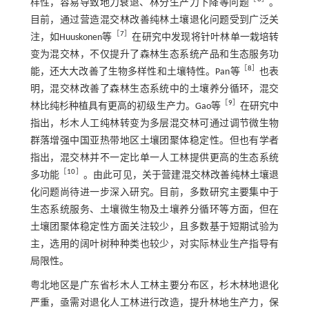
样性，容易导致地力衰退、林分生产力下降等问题
。
目前，通过营造混交林改善纯林土壤退化问题受到广泛关
［
7
］
注，如Huuskonen等
在研究中发现将针叶林单一栽培转
变为混交林，不仅提升了森林生态系统产品和生态服务功
［
8
］
能，还大大改善了生物多样性和土壤特性。Pan等
也表
明，混交林改善了森林生态系统中的土壤养分循环，混交
［
9
］
林比纯杉种植具有更高的初级生产力。Gao等
在研究中
指出，杉木人工纯林转变为多层混交林可通过调节微生物
群落增强中国亚热带地区土壤团聚体稳定性。但也有学者
指出，混交林并不一定比单一人工林提供更高的生态系统
［
10
］
多功能
。由此可见，关于营建混交林改善纯林土壤退
化问题尚待进一步深入研究。目前，多数研究主要集中于
生态系统服务、土壤微生物及土壤养分循环等方面，但在
土壤团聚体稳定性方面关注较少，且多数基于短期试验为
主，选用的阔叶树种种类也较少，对实际林业生产指导有
局限性。
粤北地区是广东省杉木人工林主要分布区，杉木林地退化
严重，亟需对退化人工林进行改造，提升林地生产力，保