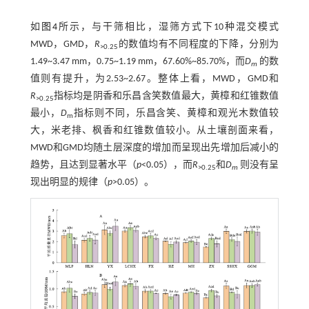
如
图4
所示，与干筛相比，湿筛方式下10种混交模式
MWD，GMD，
R
的数值均有不同程度的下降，分别为
>0.25
1.49~3.47 mm，0.75~1.19 mm，67.60%~85.70%，而
D
的数
m
值则有提升，为2.53~2.67。整体上看，MWD，GMD和
R
指标均是阴香和乐昌含笑数值最大，黄樟和红锥数值
>0.25
最小，
D
指标则不同，乐昌含笑、黄樟和观光木数值较
m
大，米老排、枫香和红锥数值较小。从土壤剖面来看，
MWD和GMD均随土层深度的增加而呈现出先增加后减小的
趋势，且达到显著水平（
p
<0.05），而
R
和
D
则没有呈
>0.25
m
现出明显的规律（
p
>0.05）。