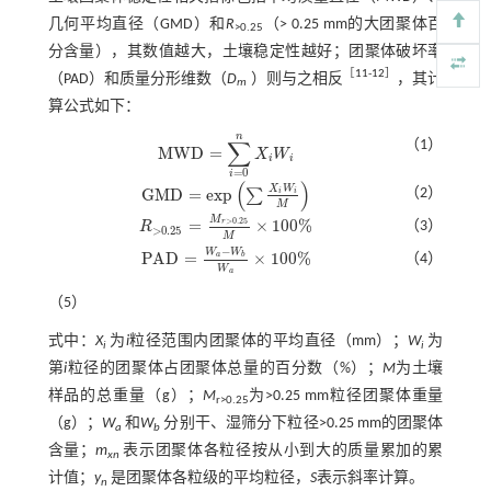
几何平均直径（GMD）和
R
（> 0.25 mm的大团聚体百
>0.25
分含量），其数值越大，土壤稳定性越好；团聚体破坏率
［
11
-
12
］
（PAD）和质量分形维数（
D
）则与之相反
，其计
m
算公式如下：
n
∑
（1）
M
W
D
=
X
W
M
W
D
=
∑
i
=
0
n
X
i
W
i
i
i
=
0
i
(
)
X
W
G
M
D
=
e
x
p
（2）
∑
i
i
G
M
D
=
e
x
p
∑
X
i
W
i
M
M
M
=
×
100
%
>
0.25
r
（3）
R
R
>
0.25
=
M
r
>
0.25
M
×
100
%
>
0.25
M
−
W
W
P
A
D
=
×
100
%
a
b
（4）
P
A
D
=
W
a
-
W
b
W
a
×
100
%
W
a
（5）
式中：
X
为
i
粒径范围内团聚体的平均直径（mm）；
W
为
i
i
第
i
粒径的团聚体占团聚体总量的百分数（%）；
M
为土壤
样品的总重量（g）；
M
为>0.25 mm粒径团聚体重量
r>0.25
（g）；
W
和
W
分别干、湿筛分下粒径>0.25 mm的团聚体
a
b
含量；
m
表示团聚体各粒径按从小到大的质量累加的累
xn
计值；
y
是团聚体各粒级的平均粒径，
S
表示斜率计算。
n