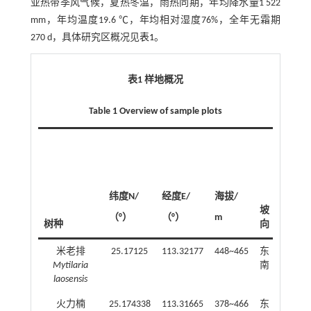
亚热带季风气候，夏热冬温，雨热同期，年均降水量1 522
mm，年均温度19.6 ℃，年均相对湿度76%，全年无霜期
270 d，具体研究区概况见
表1
。
表1 样地概况
Table 1 Overview of sample plots
纬度N/
经度E/
海拔/
坡度/
坡
（°）
（°）
m
（°）
树种
向
米老排
25.17125
113.32177
448~465
东
23~28
Mytilaria
南
laosensis
火力楠
25.174338
113.31665
378~466
东
18~22