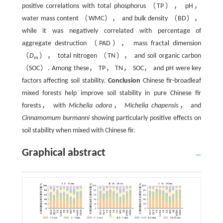
positive correlations with total phosphorus （TP）， pH，
water mass content （WMC）， and bulk density （BD），
while it was negatively correlated with percentage of
aggregate destruction （PAD）， mass fractal dimension
（
D
）， total nitrogen （TN）， and soil organic carbon
m
（SOC）. Among these， TP， TN， SOC， and pH were key
factors affecting soil stability.
Conclusion
Chinese fir-broadleaf
mixed forests help improve soil stability in pure Chinese fir
forests， with
Michelia odora
，
Michelia chapensis
， and
Cinnamomum burmanni
showing particularly positive effects on
soil stability when mixed with Chinese fir.
Graphical abstract