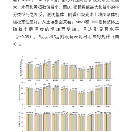
看，MWD， GMD和
R
指标均是阴香和观光木数值最
>0.25
大，木荷和黄樟数值最小，而
D
指标数值最大和最小的林
m
分类型与之相反，说明整体上阴香和观光木土壤团聚体机
械稳定性最好。从土壤剖面来看，MWD和GMD指标整体上
随着土层深度的增加而增加，且达到显著水平
（
p
<0.05），
R
和
D
则没有表现出明显的规律（
图
>0.25
m
3
）。