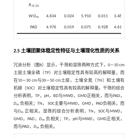
R
>0.25
W-
D
4.634
0.024
5.910
0.011
3.485
0.02
m
PAD
4.976
0.019
0.075
0.928
4.619
0.01
2.5 土壤团聚体稳定性特征与土壤理化性质的关系
冗余分析（
图6
）显示，干筛和湿筛两种方式下，0—10 cm
土层土壤全磷（TP）对土壤稳定性具有较高的解释量，而
在10—30 cm与30—50 cm土层，土壤全氮（TN）和土壤有
机碳（SOC）对土壤稳定性具有较高的解释量。干筛的综合
分析表明，TP，pH，BD与MWD，GMD正相关，而与PAD，
D
负相关；TN， SOC主要与MWD，GMD，PAD负相关，而
m
与
D
正相关。湿筛的综合分析表明，TN，SOC与MWD，
m
GMD，PAD，
D
负相关；TP，pH与MWD，GMD正相关，
m
而与PAD，
D
负相关。
m