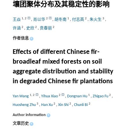
壤团聚体分布及其稳定性的影响
1
,
2
2
1
2
3
王焱
,
肖以华
,
胡冬南
,
付志高
,
朱火生
,
2
2
2
许涵
,
史欣
,
贲春丽
作者信息
+
Effects of different Chinese fir-
broadleaf mixed forests on soil
aggregate distribution and stability
in degraded Chinese fir plantations
1
,
2
2
1
2
Yan Wang
,
Yihua Xiao
,
Dongnan Hu
,
Zhigao Fu
,
3
2
2
2
Huosheng Zhu
,
Han Xu
,
Xin Shi
,
Chunli Bi
Author information
+
文章历史
+