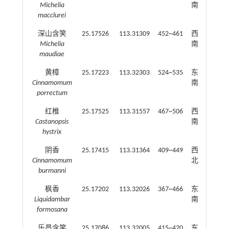
Michelia
南
macclurei
深山含笑
25.17526
113.31309
452~461
西
16~18
Michelia
南
maudiae
黄樟
25.17223
113.32303
524~535
东
15~19
Cinnamomum
南
porrectum
红椎
25.17525
113.31557
467~506
西
27~29
Castanopsis
南
hystrix
阴香
25.17415
113.31364
409~449
西
13~20
Cinnamomum
北
burmanni
枫香
25.17202
113.32026
367~466
东
21~26
Liquidambar
南
formosana
乐昌含笑
25.17086
113.32005
415~420
东
16~19