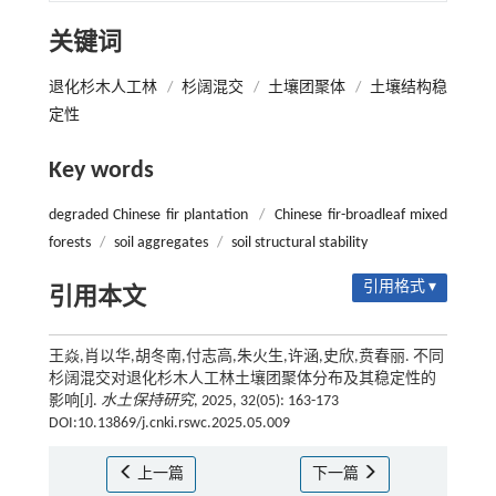
关键词
退化杉木人工林
/
杉阔混交
/
土壤团聚体
/
土壤结构稳
定性
Key words
degraded Chinese fir plantation
/
Chinese fir-broadleaf mixed
forests
/
soil aggregates
/
soil structural stability
引用格式 ▾
引用本文
王焱,肖以华,胡冬南,付志高,朱火生,许涵,史欣,贲春丽. 不同
杉阔混交对退化杉木人工林土壤团聚体分布及其稳定性的
影响[J].
水土保持研究
, 2025, 32(05): 163-173
DOI:10.13869/j.cnki.rswc.2025.05.009
上一篇
下一篇