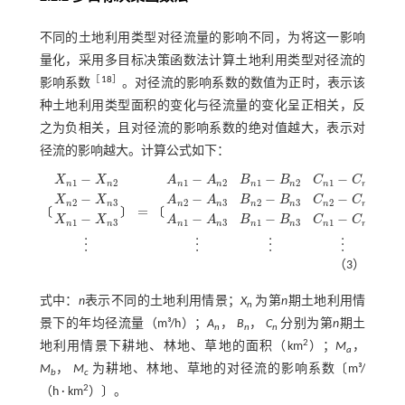
不同的土地利用类型对径流量的影响不同，为将这一影响
量化，采用多目标决策函数法计算土地利用类型对径流的
［
18
］
影响系数
。对径流的影响系数的数值为正时，表示该
种土地利用类型面积的变化与径流量的变化呈正相关，反
之为负相关，且对径流的影响系数的绝对值越大，表示对
径流的影响越大。计算公式如下：
−
−
−
−
⋯
X
X
A
A
B
B
C
C
1
2
1
2
1
2
1
2
n
n
n
n
n
n
n
n
−
−
−
−
⋯
X
X
A
A
B
B
C
C
2
3
2
3
2
3
2
3
n
n
n
n
n
n
n
n
=
〔
〕
〔
X
n
1
-
X
n
2
X
n
2
-
X
n
3
X
n
1
-
X
n
3
⋮
=
A
n
1
-
A
n
2
B
n
1
-
B
n
2
C
n
1
-
C
n
2
⋯
A
n
2
-
A
n
3
B
n
2
-
B
n
−
−
−
−
⋯
X
X
A
A
B
B
C
C
1
3
1
3
1
3
1
3
n
n
n
n
n
n
n
n
⋮
⋮
⋮
⋮
⋮
（3）
式中：
n
表示不同的土地利用情景；
X
为第
n
期土地利用情
n
景下的年均径流量（m³/h）；
A
，
B
，
C
分别为第
n
期土
n
n
n
2
地利用情景下耕地、林地、草地的面积（km
）；
M
，
a
M
，
M
为耕地、林地、草地的对径流的影响系数〔m³/
b
c
2
（h · km
）〕。