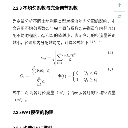
2.2.3 不均匀系数与完全调节系数
为定量分析不同土地利用类型对径流年内分配的影响，本
文选用不均匀系数
C
与完全调节系数
C
来衡量年内径流分
v
r
配不均匀程度，
C
和
C
的值越小，表示各月的径流量差距
v
r
［
19
］
越小，径流年内分配越均匀，计算公式如下
：

−
−
−
−
−
−
−
−
−


（4）
12
2
∑
(
/
)
Q
Q
⎷
=
i
C
C
v
=
∑
i
=
1
12
(
Q
i
/
Q
)
2
12
v
12
=
1
i
12
∑
（5）
Φ
(
−
)
Q
Q
<
0
i
i
{
Q
Q
i
1
=
,
Φ
(
)
=
C
t
C
r
=
∑
1
12
Φ
i
(
Q
i
-
Q
)
∑
i
=
1
12
Q
i
,
Φ
(
t
)
=
0
1
Q
i
<
Q
Q
i
≥
Q
r
1
≥
12
Q
Q
∑
i
Q
i
=
1
i
式中：
Q
为各月径流量（m³）；
Q
表示各月的平均径流量
i
（m³）。
2.3 SWAT模型的构建