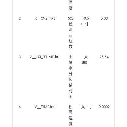
厚
度
2
R__CN2.mgt
SCS
［-0.5，
0.03
径
0.5］
流
曲
线
数
3
V__LAT_TTIME.hru
土
［0，
26.54
壤
180］
水
分
传
输
时
间
4
V__TIMP.bsn
积
［0，1］
0.0002
雪
温
度