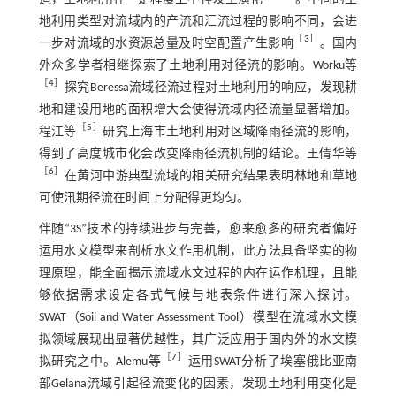
地利用类型对流域内的产流和汇流过程的影响不同，会进
［
3
］
一步对流域的水资源总量及时空配置产生影响
。国内
外众多学者相继探索了土地利用对径流的影响。Worku等
［
4
］
探究Beressa流域径流过程对土地利用的响应，发现耕
地和建设用地的面积增大会使得流域内径流量显著增加。
［
5
］
程江等
研究上海市土地利用对区域降雨径流的影响，
得到了高度城市化会改变降雨径流机制的结论。王倩华等
［
6
］
在黄河中游典型流域的相关研究结果表明林地和草地
可使汛期径流在时间上分配得更均匀。
伴随“3S”技术的持续进步与完善，愈来愈多的研究者偏好
运用水文模型来剖析水文作用机制，此方法具备坚实的物
理原理，能全面揭示流域水文过程的内在运作机理，且能
够依据需求设定各式气候与地表条件进行深入探讨。
SWAT（Soil and Water Assessment Tool）模型在流域水文模
拟领域展现出显著优越性，其广泛应用于国内外的水文模
［
7
］
拟研究之中。Alemu等
运用SWAT分析了埃塞俄比亚南
部Gelana流域引起径流变化的因素，发现土地利用变化是