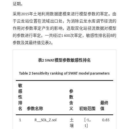
证期。
采用2015年土地利用数据建模来进行模型参数的率定。由
于云龙站位置在流域出口处，为消除云龙水库调节径流的
作用对参数率定产生的影响，选取双化站径流数据对模型
的参数进行率定。一共经过1 600次率定，敏感性排名前8的
参数及其最终值见
表2
。
表2 SWAT模型参数敏感性排名
Table 2 Sensitivity ranking of SWAT model parameters
敏
感
参
性
数
排
含
最终
名
参数名称
义
初始范围
值
1
R__SOL_Z.sol
土
［-1，
0.65
壤
1］