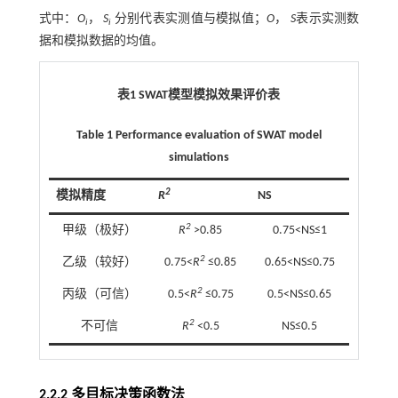
式中：
O
，
S
分别代表实测值与模拟值；
O
，
S
表示实测数
i
i
据和模拟数据的均值。
表1 SWAT模型模拟效果评价表
Table 1 Performance evaluation of SWAT model
simulations
2
模拟精度
R
NS
2
甲级（极好）
R
>0.85
0.75<NS≤1
2
乙级（较好）
0.75<
R
≤0.85
0.65<NS≤0.75
2
丙级（可信）
0.5<
R
≤0.75
0.5<NS≤0.65
2
不可信
R
<0.5
NS≤0.5
2.2.2 多目标决策函数法