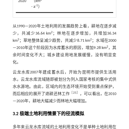
2020
（km
-1
· a
）
从1990—2020年土地利用的发展趋势上看，耕地在逐步减
2
少，共减少36.64 km
；林地在逐步增加，共增加36.34
2
2
km
；草地整体呈减少趋势，共减少8.71 km
；水域在2000
2
—2010年这个阶段因为水库蓄水的原因，增加9.28 km
，其
余时间变化不大；城乡建设用地发展缓慢，没有明显变
化。
云龙水库2007年建成蓄水后，开始为昆明市提供生活用
水，云龙水库流域随即被划分为列入国家考核的集中式供
水水源地。由此，区域内的生态环境开始受到重点保护，
［
21
］
而后相应的展开了退耕还林工作
，可以看出，在2010
—2020年，耕地大幅减少而林地大幅增加。
3.2 极端土地利用情景下的径流模拟
多年来云龙水库流域的土地利用变化不是单种土地利用在