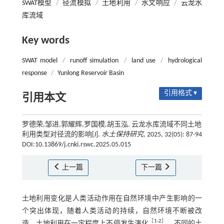
SWAT模型
/
径流模拟
/
土地利用
/
水文响应
/
云龙水
库流域
Key words
SWAT model
/
runoff simulation
/
land use
/
hydrological
response
/
Yunlong Reservoir Basin
引用格式 ▾
引用本文
罗德荣,邹进,郭耀辉,罗国模,胡玉泓. 云龙水库流域不同土地
利用类型对径流的影响[J].
水土保持研究
, 2025, 32(05): 87-94
DOI:10.13869/j.cnki.rswc.2025.05.015
上一篇
下一篇
土地利用变化是人类活动作用在自然环境中产生影响的一
个突出体现，随着人类活动的持续，自然环境不断被改
［
1
-
2
］
造，土地利用在一定程度上不停发生演化
。不同的土