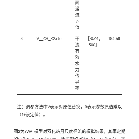
面
漫
流
n
值
8
V__CH_K2.rte
干
［-0.01，
184.68
流
500］
有
效
水
力
传
导
率
注：
调参方法中V表示对原值替换，R表示参数原值乘以
（1+设定值）。
图2
为SWAT模型对双化站月尺度径流的模拟结果，其率定期
2
2