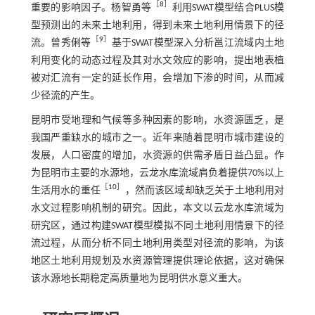
［
8
］
重要的影响因子。杨智勇等
利用SWAT模型结合PLUS模
型预测出的未来土地利用，得到未来土地利用情景下的径
［
9
］
流。曾秀俐等
基于SWAT模型深入分析邕江流域内土地
利用变化的动态过程及其对水文效应的影响，提出地表植
被对汇流有一定的延长作用，会增加下渗的时间，从而减
少径流的产生。
昆明市受地理和气候等多种因素的影响，水资源匮乏，是
我国严重缺水的城市之一。近年来随着昆明市城市建设的
发展，人口密度的增加，水资源的供需矛盾日益凸显。作
为昆明市主要的水源地，云龙水库流域肩负着提供70%以上
［
10
］
生活用水的重任
，然而该区域却缺乏关于土地利用对
水文过程影响机制的研究。因此，本文以云龙水库流域为
研究区，通过构建SWAT模型模拟不同土地利用情景下的径
流过程，从而分析不同土地利用类型对径流的影响，为该
地区土地利用规划及水资源管理提供理论依据，这对确保
该水源地长期稳定高质量地为昆明供水意义重大。