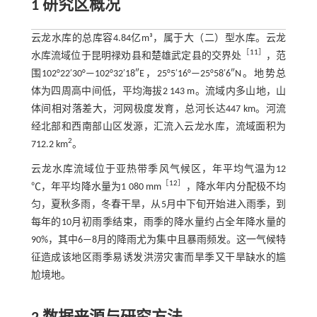
1 研究区概况
云龙水库的总库容4.84亿m³，属于大（二）型水库。云龙
［
11
］
水库流域位于昆明禄劝县和楚雄武定县的交界处
，范
围102°22′30°—102°32′18″E，25°5′16°—25°58′6″N。地势总
体为四周高中间低，平均海拔2 143 m。流域内多山地，山
体间相对落差大，河网极度发育，总河长达447 km。河流
经北部和西南部山区发源，汇流入云龙水库，流域面积为
2
712.2 km
。
云龙水库流域位于亚热带季风气候区，年平均气温为12
［
12
］
℃，年平均降水量为1 080 mm
，降水年内分配极不均
匀，夏秋多雨，冬春干旱，从5月中下旬开始进入雨季，到
每年的10月初雨季结束，雨季的降水量约占全年降水量的
90%，其中6—8月的降雨尤为集中且暴雨频发。这一气候特
征造成该地区雨季易诱发洪涝灾害而旱季又干旱缺水的尴
尬境地。