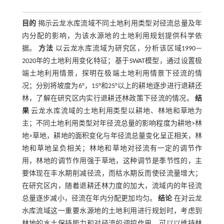
目的
揭示云龙水库流域不同土地利用类型对径流总量及年
内分配的影响，为该水源地的土地利用规划提供科学依
据。
方法
以云龙水库流域为研究区，分析该区域1990—
2020年的土地利用变化特征；基于SWAT模型，通过设置极
端土地利用情景，探明在极端土地利用情景下径流的情
况；分别将坡度为6°，15°和25°以上的耕地逐步进行退耕还
林，了解在研究区内实行退耕还林政策下径流的情况。
结
果
云龙水库流域的土地利用类型以耕地、林地和草地为
主；不同土地利用类型对年径流总量的影响程度为耕地>林
地>草地，耕地的面积变化与年径流总量变化呈正相关，林
地和草地呈负相关；林地和草地对径流有一定的调节作
用，林地的调节作用强于草地，这种调节是季节性的，主
要体现在丰水期削减径流，而枯水期反而使径流量增大；
在研究区内，随着退耕还林力度的加大，流域内的年径流
总量逐步减小，径流在年内分配更加均匀。
结论
在对云龙
水库流域这一重要水源地的土地利用进行规划时，考虑到
林地的水土保持能力和对径流的调控作用，可以以维持林