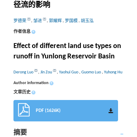
径流的影响
罗德荣
,
邹进
,
郭耀辉
,
罗国模
,
胡玉泓
作者信息
+
Effect of different land use types on
runoff in Yunlong Reservoir Basin
Derong Luo
,
Jin Zou
,
Yaohui Guo
,
Guomo Luo
,
Yuhong Hu
Author information
+
文章历史
+
PDF (1626K)
摘要