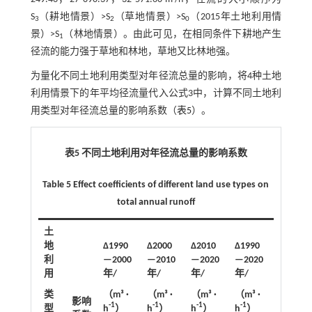
S
（耕地情景）>S
（草地情景）>S
（2015年土地利用情
3
2
0
景）>S
（林地情景）。由此可见，在相同条件下耕地产生
1
径流的能力强于草地和林地，草地又比林地强。
为量化不同土地利用类型对年径流总量的影响，将4种土地
利用情景下的年平均径流量代入
公式3
中，计算不同土地利
用类型对年径流总量的影响系数（
表5
）。
表5 不同土地利用对年径流总量的影响系数
Table 5 Effect coefficients of different land use types on
total annual runoff
土
地
∆1990
∆2000
∆2010
∆1990
利
—2000
—2010
—2020
—2020
用
年/
年/
年/
年/
类
（m³ ·
（m³ ·
（m³ ·
（m³ ·
影响
-1
-1
-1
-1
型
h
）
h
）
h
）
h
）