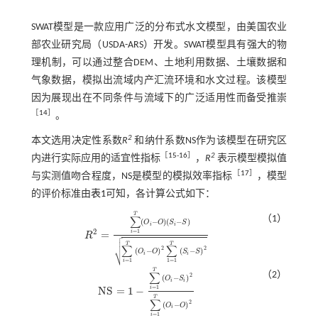
SWAT模型是一款应用广泛的分布式水文模型，由美国农业
部农业研究局（USDA-ARS）开发。SWAT模型具有强大的物
理机制，可以通过整合DEM、土地利用数据、土壤数据和
气象数据，模拟出流域内产汇流环境和水文过程。该模型
因为展现出在不同条件与流域下的广泛适用性而备受推崇
［
14
］
。
2
本文选用决定性系数
R
和纳什系数NS作为该模型在研究区
［
15
-
16
］
2
内进行实际应用的适宜性指标
，
R
表示模型模拟值
［
17
］
与实测值吻合程度，NS是模型的模拟效率指标
，模型
的评价标准由
表1
可知，各计算公式如下：
T
（1）
∑
(
−
)
(
−
)
O
O
S
S
i
i
2
=
1
=
i

R
R
2
=
∑
i
=
1
T
O
i
-
O
S
i
-
S
∑
i
=
1
T
O
i
-
O
2
∑
1
=
1
T
S
i
-
S
2


T
T
∑
∑
2
2
⎷
(
−
)
(
−
)
O
O
S
S
i
i
=
1
1
=
1
i
T
（2）
∑
2
(
−
)
O
S
i
i
=
1
N
S
=
1
−
i
N
S
=
1
-
∑
i
=
1
T
O
i
-
S
i
2
∑
i
=
1
T
O
i
-
O
2
T
∑
2
(
−
)
O
O
i
=
1
i