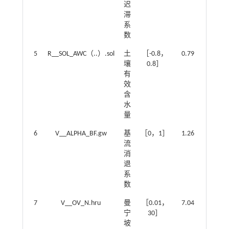
迟
滞
系
数
5
R__SOL_AWC（..）.sol
土
［-0.8，
0.79
壤
0.8］
有
效
含
水
量
6
V__ALPHA_BF.gw
基
［0，1］
1.26
流
消
退
系
数
7
V__OV_N.hru
曼
［0.01，
7.04
宁
30］
坡