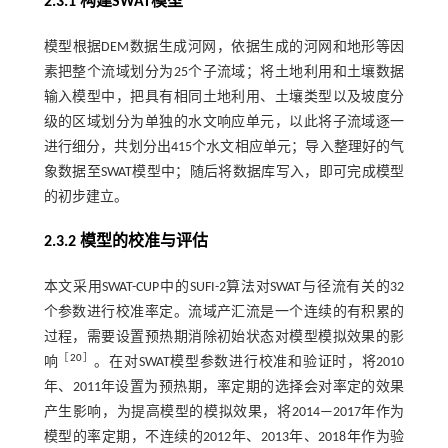
2.3.1 构建SWAT模型
模型根据DEM数据生成河网，依据生成的河网和地形等因
素把整个流域划分为25个子流域；将土地利用和土壤数据
输入模型中，把具有相同土地利用、土壤类型以及坡度分
级的区域划分为单独的水文响应单元，以此将子流域逐一
进行细分，共划分出415个水文相应单元；导入整理好的气
象数据至SWAT模型中；随后将数据库写入，即可完成模型
的初步建立。
2.3.2 模型的校准与评估
本文采用SWAT-CUP中的SUFI-2算法对SWAT与径流有关的32
个参数进行校准率定。流域产汇流是一个连续的有积累的
过程，需要设置预热期消除初始状态对模型模拟效果的影
［
20
］
响
。在对SWAT模型参数进行校准和验证时，将2010
年、2011年设置为预热期，率定期的选择会对率定的效果
产生影响，为提高模型的模拟效果，将2014—2017年作为
模型的率定期，不连续的2012年、2013年、2018年作为验