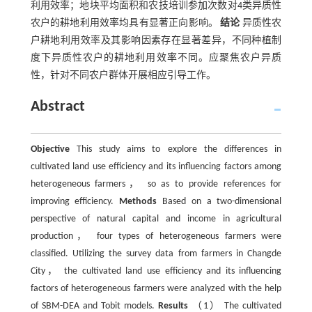
利用效率；地块平均面积和农技培训参加次数对4类异质性
农户的耕地利用效率均具有显著正向影响。
结论
异质性农
户耕地利用效率及其影响因素存在显著差异，不同种植制
度下异质性农户的耕地利用效率不同。应聚焦农户异质
性，针对不同农户群体开展相应引导工作。
Abstract
Objective
This study aims to explore the differences in
cultivated land use efficiency and its influencing factors among
heterogeneous farmers， so as to provide references for
improving efficiency.
Methods
Based on a two-dimensional
perspective of natural capital and income in agricultural
production， four types of heterogeneous farmers were
classified. Utilizing the survey data from farmers in Changde
City， the cultivated land use efficiency and its influencing
factors of heterogeneous farmers were analyzed with the help
of SBM-DEA and Tobit models.
Results
（1） The cultivated