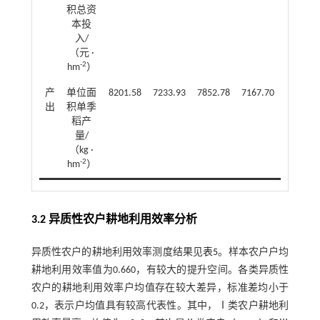
积总资
本投
入/
（元 ·
-2
hm
）
产
单位面
8201.58
7233.93
7852.78
7167.70
7746.55
出
积单季
稻产
量/
（kg ·
-2
hm
）
3.2 异质性农户耕地利用效率分析
异质性农户的耕地利用效率测度结果见
表5
。样本农户户均
耕地利用效率值为0.660，有较大的提升空间。各类异质性
农户的耕地利用效率户均值存在较大差异，标准差均小于
0.2，表示户均值具有较高代表性。其中，Ⅰ类农户耕地利