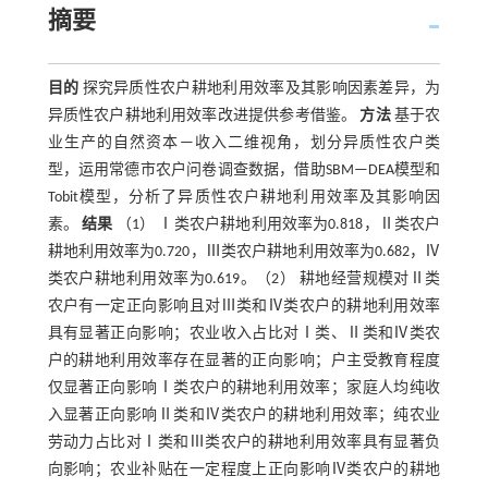
摘要
目的
探究异质性农户耕地利用效率及其影响因素差异，为
异质性农户耕地利用效率改进提供参考借鉴。
方法
基于农
业生产的自然资本—收入二维视角，划分异质性农户类
型，运用常德市农户问卷调查数据，借助SBM—DEA模型和
Tobit模型，分析了异质性农户耕地利用效率及其影响因
素。
结果
（1） Ⅰ类农户耕地利用效率为0.818，Ⅱ类农户
耕地利用效率为0.720，Ⅲ类农户耕地利用效率为0.682，Ⅳ
类农户耕地利用效率为0.619。（2） 耕地经营规模对Ⅱ类
农户有一定正向影响且对Ⅲ类和Ⅳ类农户的耕地利用效率
具有显著正向影响；农业收入占比对Ⅰ类、Ⅱ类和Ⅳ类农
户的耕地利用效率存在显著的正向影响；户主受教育程度
仅显著正向影响Ⅰ类农户的耕地利用效率；家庭人均纯收
入显著正向影响Ⅱ类和Ⅳ类农户的耕地利用效率；纯农业
劳动力占比对Ⅰ类和Ⅲ类农户的耕地利用效率具有显著负
向影响；农业补贴在一定程度上正向影响Ⅳ类农户的耕地