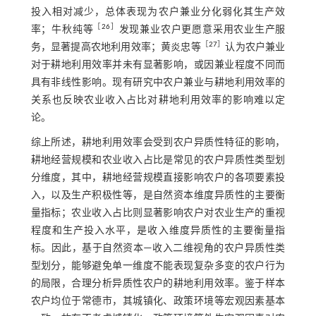
投入相对减少，总体表现为农户兼业分化弱化其生产效
［
26
］
率；牛秋纯等
发现兼业农户更愿意采用农业生产服
［
27
］
务，显著提高农地利用效率；黄炎忠等
认为农户兼业
对于耕地利用效率并未有显著影响，或因兼业程度不同而
具有非线性影响。现有研究中农户兼业与耕地利用效率的
关系也反映农业收入占比对耕地利用效率的影响难以定
论。
综上所述，耕地利用效率会受到农户异质性特征的影响，
耕地经营规模和农业收入占比是常见的农户异质性类型划
分维度，其中，耕地经营规模直接影响农户的各项要素投
入，以及生产积极性等，是自然资本维度异质性的主要衡
量指标；农业收入占比则显著影响农户对农业生产的重视
程度和生产投入水平，是收入维度异质性的主要衡量指
标。因此，基于自然资本—收入二维视角的农户异质性类
型划分，能够避免单一维度不能表现复杂多变的农户行为
的局限，合理分析异质性农户的耕地利用效率。鉴于样本
农户均位于常德市，其城镇化、政策环境等宏观因素基本