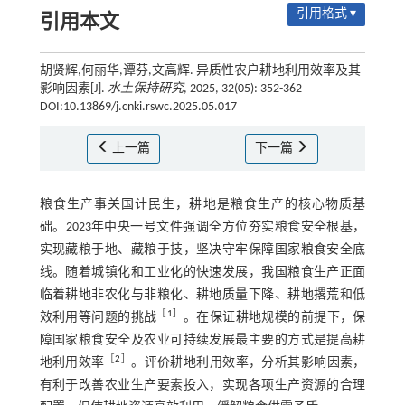
引用格式 ▾
引用本文
胡贤辉,何丽华,谭芬,文高辉. 异质性农户耕地利用效率及其
影响因素[J].
水土保持研究
, 2025, 32(05): 352-362
DOI:10.13869/j.cnki.rswc.2025.05.017
上一篇
下一篇
粮食生产事关国计民生，耕地是粮食生产的核心物质基
础。2023年中央一号文件强调全方位夯实粮食安全根基，
实现藏粮于地、藏粮于技，坚决守牢保障国家粮食安全底
线。随着城镇化和工业化的快速发展，我国粮食生产正面
临着耕地非农化与非粮化、耕地质量下降、耕地撂荒和低
［
1
］
效利用等问题的挑战
。在保证耕地规模的前提下，保
障国家粮食安全及农业可持续发展最主要的方式是提高耕
［
2
］
地利用效率
。评价耕地利用效率，分析其影响因素，
有利于改善农业生产要素投入，实现各项生产资源的合理