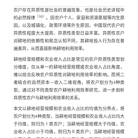
农户存在异质性是社会的普遍现象，也是社会历史进程中
［
10
］
的必然规律
。因农户个人、家庭和资源禀赋等内生原
因，以及城镇化、政策环境等外生原因，中国现代农户的
异质性程度大大提高、异质性类型日益丰富。异质性农户
对耕地的依赖性和观念认知不同，其耕地投入行为存在普
遍差异，从而直接影响耕地利用效率。
耕地经营规模和农业收入占比是常见的农户异质性类型划
分维度，仅从单一的耕地经营规模或农业收入占比角度，
难以综合反映农户异质性对耕地利用效率的影响。而将二
者结合的自然资本—收入二维视角，将农户划分为4种类
型，通过对不同类型农户耕地利用效率研究，进一步剖析
异质性农户与耕地利用效率的关系。
本文以耕地经营规模和农业收入占比的均值为分界点，将
农户划分为4种类型，当耕地经营规模和农业收入占比均大
于均值，则归为Ⅰ类农户；当耕地经营规模大于均值，农
业收入占比小于均值，则归为Ⅱ类农户；当耕地经营规模