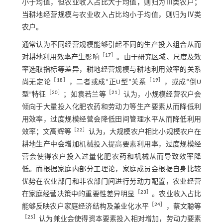
小于均值，但农业收入占比大于均值，则归为Ⅲ类农户；
当耕地经营规模与农业收入占比均小于均值，则归为Ⅳ类
农户。
通常认为不同经营规模能够引起不同的生产投入组合从而
［
17
］
对耕地利用效率产生影响
。由于研究区域、尺度及效
率选取指标等差异，耕地经营规模与耕地利用效率的关系
［
18
］
［
19
］
尚无定论
，二者或成“正U型”关系
，或成“倒U
［
20
］
［
21
］
型”特征
；如袁若兰等
认为，小规模经营农户会
倾向于大量投入化肥农药和劳动力等生产要素从而降低利
用效率，过度规模经营会降低田间管理水平从而降低利用
［
22
］
效率；文高辉等
认为，大规模农户相比小规模农户在
耕地生产中会增加机械投入提高要素利用率，过度规模经
营会使得农户投入过量化肥农药和机械从而导致效率降
低。而根据家庭内部分工理论，家庭成员会根据自身比较
优势在农业部门和非农部门间进行劳动力配置，农业经营
［
23
］
在家庭经营决策中的重要性差异明显
。农业收入占比
［
24
］
能够反映农户家庭经济结构及兼业化水平
，蔡文聪等
［
25
］
认为兼业会使得资本要素投入相对增加，劳动力要素