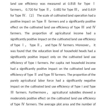
land use efficiency was measured at 0.818 for Type Ⅰ
farmers， 0.720 for Type Ⅱ， 0.682 for Type Ⅲ， and 0.619
for Type Ⅳ. （2） The scale of cultivated land operation had a
positive impact on Type Ⅱ farmers and a significantly positive
effect on the cultivated land use efficiency of Type Ⅲ and Ⅳ
farmers. The proportion of agricultural income had a
significantly positive impact on the cultivated land use efficiency
of Type Ⅰ， Type Ⅱ， and Type Ⅳ farmers. Moreover， it
was found that the education level of household heads had a
significantly positive impact only on the cultivated land use
efficiency of Type I farmers. Per capita net household income
had a significantly positive impact on the cultivated land use
efficiency of Type Ⅱ and Type Ⅳ farmers. The proportion of the
purely agricultural labor force had a significantly negative
impact on the cultivated land use efficiency of Type I and Type
Ⅲ farmers. Furthermore， agricultural subsidies showed a
moderately positive effect on the cultivated land use efficiency
of Type Ⅳ farmers. The average plot area and the number of