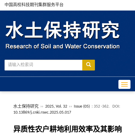
中国高校科技期刊集群服务平台
Toggle
水土保持研究
››
2025, Vol. 32
››
Issue (05)
: 352 -362.
DOI:
10.13869/j.cnki.rswc.2025.05.017
异质性农户耕地利用效率及其影响