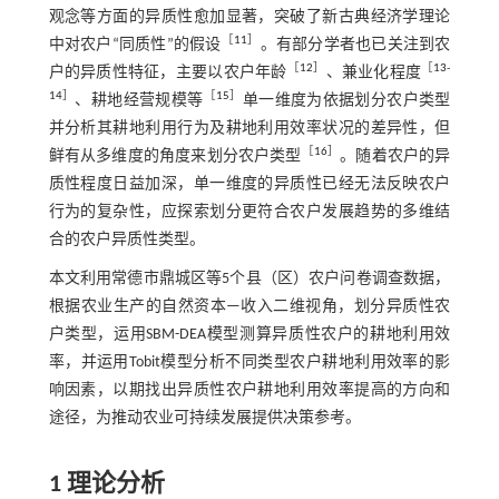
观念等方面的异质性愈加显著，突破了新古典经济学理论
［
11
］
中对农户“同质性”的假设
。有部分学者也已关注到农
［
12
］
［
13
-
户的异质性特征，主要以农户年龄
、兼业化程度
14
］
［
15
］
、耕地经营规模等
单一维度为依据划分农户类型
并分析其耕地利用行为及耕地利用效率状况的差异性，但
［
16
］
鲜有从多维度的角度来划分农户类型
。随着农户的异
质性程度日益加深，单一维度的异质性已经无法反映农户
行为的复杂性，应探索划分更符合农户发展趋势的多维结
合的农户异质性类型。
本文利用常德市鼎城区等5个县（区）农户问卷调查数据，
根据农业生产的自然资本—收入二维视角，划分异质性农
户类型，运用SBM-DEA模型测算异质性农户的耕地利用效
率，并运用Tobit模型分析不同类型农户耕地利用效率的影
响因素，以期找出异质性农户耕地利用效率提高的方向和
途径，为推动农业可持续发展提供决策参考。
1 理论分析