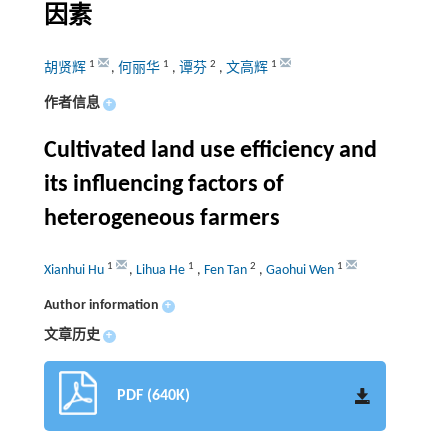
因素
1
1
2
1
胡贤辉
,
何丽华
,
谭芬
,
文高辉
作者信息
+
Cultivated land use efficiency and
its influencing factors of
heterogeneous farmers
1
1
2
1
Xianhui Hu
,
Lihua He
,
Fen Tan
,
Gaohui Wen
Author information
+
文章历史
+
PDF (640K)