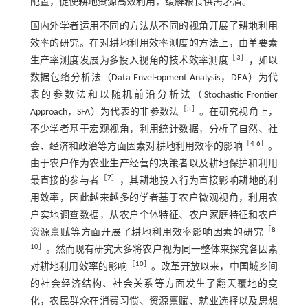
配置，促使耕地资源高效利用，缓解粮食供需矛盾。
国内外学者运用不同的方法从不同的视角开展了耕地利用
效率的研究。在对耕地利用效率测度的方法上，由单要素
［
3
］
生产率测度发展为多投入视角的技术效率测度
，如以
数据包络分析法（Data Envel-opment Analysis，DEA）为代
表的参数法和以随机前沿分析法（Stochastic Frontier
［
3
］
Approach，SFA）为代表的非参数法
。在研究视角上，
不少学者基于宏观视角，利用统计数据，分析了自然、社
［
4
-
6
］
会、经济和政治等方面因素对耕地利用效率的影响
。
由于农户作为农业生产经营的决策者以及耕地保护和利用
［
7
］
最直接的参与者
，其耕地投入行为直接影响耕地的利
用效率，因此越来越多的学者基于农户微观视角，利用农
户实地调查数据，从农户个体特征、农户家庭特征和农户
［
8
-
资源禀赋等方面开展了耕地利用效率影响因素的研究
10
］
。然而现有研究大多将农户视为同一整体来探究各因素
［
10
］
对耕地利用效率的影响
。改革开放以来，中国城乡间
的社会经济结构、社会关系等方面发生了翻天覆地的变
化，农民群众在消费习惯、资源禀赋、就业选择以及思想