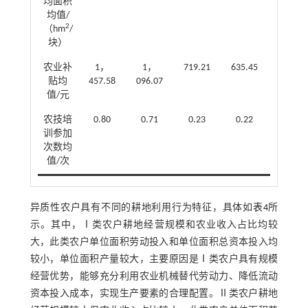
均面积
均值/
2
（hm
/
块）
农业补
1，
1，
719.21
635.45
771.90
贴均
457.58
096.07
值/元
农技培
0.80
0.71
0.23
0.22
0.32
训参加
次数均
值/次
异质性农户具有不同的耕地利用行为特征，具体如
表4
所
示。其中，Ⅰ类农户耕地经营规模和农业收入占比均较
大，此类农户单位面积劳动投入和单位面积总资本投入均
较小，单位面积产量较大，主要原因是Ⅰ类农户具有规模
经营优势，能够充分利用农业机械替代劳动力、降低流动
资本投入成本，实现生产要素的合理配置。Ⅱ类农户耕地