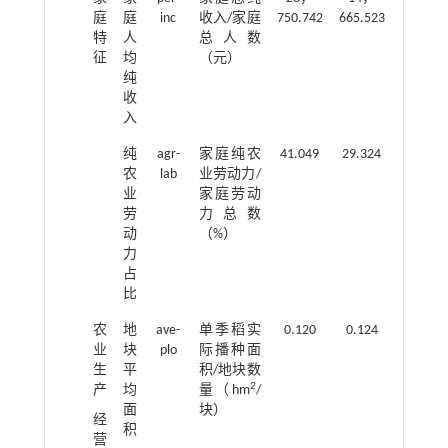
庭
庭
inc
收入/家庭
750.742
665.523
特
人
总人数
征
均
（元）
纯
收
入
纯
agr-
家庭纯农
41.049
29.324
农
lab
业劳动力/
业
家庭劳动
劳
力总数
动
（%）
力
占
比
农
地
ave-
单季稻实
0.120
0.124
业
块
plo
际播种面
生
平
积/地块数
2
产
均
量（hm
/
面
块）
经
积
营