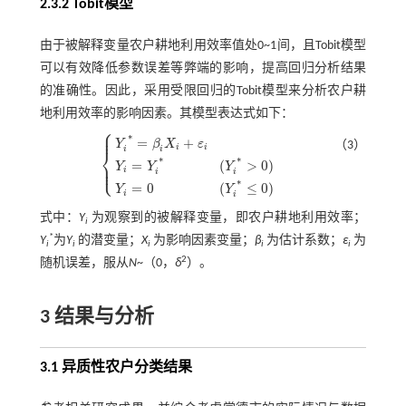
2.3.2 Tobit模型
由于被解释变量农户耕地利用效率值处0~1间，且Tobit模型
可以有效降低参数误差等弊端的影响，提高回归分析结果
的准确性。因此，采用受限回归的Tobit模型来分析农户耕
地利用效率的影响因素。其模型表达式如下：
⎧
⎪
⎪
*
=
+
Y
β
X
ε
（3）
i
i
i
i
⎨
*
*
⎪
=
(
>
0
)
⎩
Y
Y
Y
⎪
Y
i
*
=
β
i
X
i
+
ε
i
Y
i
=
Y
i
*
(
Y
i
*
>
0
)
Y
i
=
0
(
Y
i
*
≤
0
)
i
i
i
*
=
0
(
≤
0
)
Y
Y
i
i
式中：
Y
为观察到的被解释变量，即农户耕地利用效率；
i
*
Y
为
Y
的潜变量；
X
为影响因素变量；
β
为估计系数；
ε
为
i
i
i
i
i
2
随机误差，服从
N
~（0，
δ
）。
3 结果与分析
3.1 异质性农户分类结果