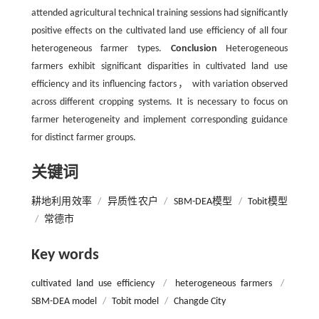
attended agricultural technical training sessions had significantly
positive effects on the cultivated land use efficiency of all four
heterogeneous farmer types.
Conclusion
Heterogeneous
farmers exhibit significant disparities in cultivated land use
efficiency and its influencing factors， with variation observed
across different cropping systems. It is necessary to focus on
farmer heterogeneity and implement corresponding guidance
for distinct farmer groups.
关键词
耕地利用效率
/
异质性农户
/
SBM-DEA模型
/
Tobit模型
/
常德市
Key words
cultivated land use efficiency
/
heterogeneous farmers
/
SBM-DEA model
/
Tobit model
/
Changde City