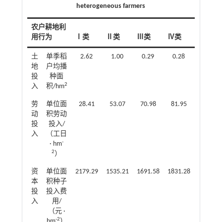
heterogeneous farmers
农户耕地利
样本总
用行为
Ⅰ类
Ⅱ类
Ⅲ类
Ⅳ类
体
土
单季稻
2.62
1.00
0.29
0.28
0.58
地
户均播
投
种面
2
入
积/hm
劳
单位面
28.41
53.07
70.98
81.95
51.42
动
积劳动
投
投入/
入
（工日
-
· hm
2
）
资
单位面
2179.29
1535.21
1691.58
1831.28
1952.96
本
积种子
投
投入费
入
用/
（元 ·
-2
hm
）