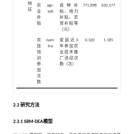
特
农
agr-
良种补
771.898
620.577
征
业
sub
贴、地力
补
补贴、农
贴
资补贴等
（元）
农
num-
家庭近3
0.320
1.185
技
tra
年参加农
培
业技术推
训
广活动次
参
数（次）
加
次
数
2.3 研究方法
2.3.1 SBM-DEA模型