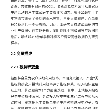
镇的远近，每个县（区）选取2个乡镇4个行政村进行农户
调查，共收集有效问卷600份。调查对象均为常年从事农业
生产活动的户主或家庭主要农业劳动力。鉴于2020年上半
年常德市遭受了长期的雨水灾害，早稻大量减产，而单季
稻和晚稻几乎不受影响，因此，本研究只选取单季稻的农
业生产数据进行实证分析，同时剔除个别极端异常数据问
卷后，最终以416份单季稻种植农户调查问卷数据作为研究
样本。
2.2 变量描述
2.2.1 被解释变量
被解释变量为农户耕地利用效率，本研究以投入、产出2类
指标构建农户耕地利用效率评价指标体系。投入指标主要
从土地、劳动和资本3个方面来选取，其中，土地投入指农
户单季稻播种面积，劳动投入指单季稻生产过程中实际劳
动时间，资本投入主要指单季稻生产种植过程中种子、农
药、化肥和农业机械的投入费用。为避免农产品价格因素