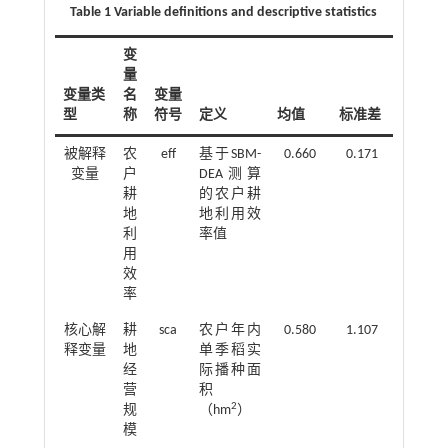
Table 1 Variable definitions and descriptive statistics
变
量
变量类
名
变量
型
称
符号
定义
均值
标准差
被解释
农
eff
基于SBM-
0.660
0.171
变量
户
DEA测算
耕
的农户耕
地
地利用效
利
率值
用
效
率
核心解
耕
sca
农户年内
0.580
1.107
释变量
地
单季稻实
经
际播种面
营
积
2
规
（hm
）
模