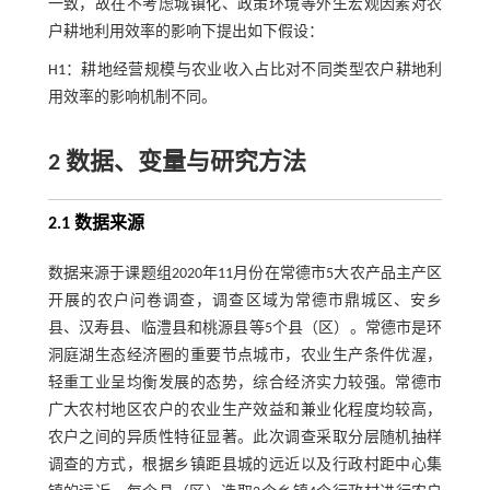
一致，故在不考虑城镇化、政策环境等外生宏观因素对农
户耕地利用效率的影响下提出如下假设：
H1：耕地经营规模与农业收入占比对不同类型农户耕地利
用效率的影响机制不同。
2 数据、变量与研究方法
2.1 数据来源
数据来源于课题组2020年11月份在常德市5大农产品主产区
开展的农户问卷调查，调查区域为常德市鼎城区、安乡
县、汉寿县、临澧县和桃源县等5个县（区）。常德市是环
洞庭湖生态经济圈的重要节点城市，农业生产条件优渥，
轻重工业呈均衡发展的态势，综合经济实力较强。常德市
广大农村地区农户的农业生产效益和兼业化程度均较高，
农户之间的异质性特征显著。此次调查采取分层随机抽样
调查的方式，根据乡镇距县城的远近以及行政村距中心集