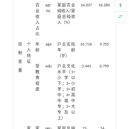
农
agr-
家庭农业
14.037
16.284
业
inc
纯收入/家
收
庭总纯收
入
入（%）
占
比
控
个
年
age
户主实际
61.716
9.705
人
龄
年龄
制
特
（岁）
变
征
受
edu
户主文化
2.445
0.799
量
教
水平（1=
育
小学以
程
下；2=小
度
学；3=初
中；4=高
中或中
专；5=大
专及以
上）
家
家
per-
家庭总纯
23，
14，