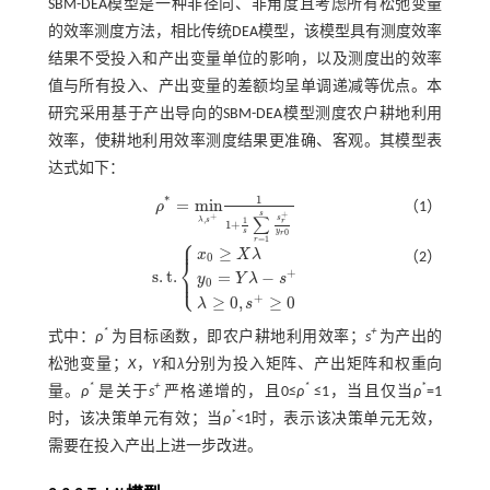
SBM-DEA模型是一种非径向、非角度且考虑所有松弛变量
的效率测度方法，相比传统DEA模型，该模型具有测度效率
结果不受投入和产出变量单位的影响，以及测度出的效率
值与所有投入、产出变量的差额均呈单调递减等优点。本
研究采用基于产出导向的SBM-DEA模型测度农户耕地利用
效率，使耕地利用效率测度结果更准确、客观。其模型表
达式如下：
1
*
=
m
i
n
ρ
（1）
ρ
*
=
m
i
n
λ
,
s
+
1
1
+
1
s
∑
r
=
1
s
s
r
+
y
r
0
s
+
+
∑
s
,
1
λ
s
r
1
+
s
y
0
r
⎧
=
1
⎪
r
≥
x
X
λ
（2）
0
⎨
+
⎩
s
.
t
.
=
−
⎪
y
Y
λ
s
s
.
t
.
x
0
≥
X
λ
y
0
=
Y
λ
-
s
+
λ
≥
0
,
s
+
≥
0
0
+
≥
0
,
≥
0
λ
s
*
+
式中：
ρ
为目标函数，即农户耕地利用效率；
s
为产出的
松弛变量；
X
，
Y
和
λ
分别为投入矩阵、产出矩阵和权重向
*
+
*
*
量。
ρ
是关于
s
严格递增的，且0≤
ρ
≤1，当且仅当
ρ
=1
*
时，该决策单元有效；当
ρ
<1时，表示该决策单元无效，
需要在投入产出上进一步改进。