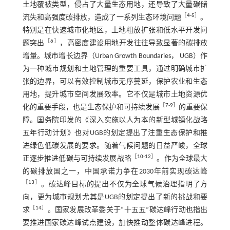
土地覆被类型，侵占了大量生态用地，还导致了大量碳储
［
4
-
5
］
流失和高强度碳排放，造成了一系列生态环境问题
。
特别是在快速城市化地区，土地粗放扩张和低水平开发问
［
6
］
题突出
，高密度建设用地开发往往导致显著的碳排放
增量。城市增长边界（Urban Growth Boundaries， UGB）作
为一种城市规划和土地管理的重要工具，通过明确城市扩
张的边界，可以有效控制城市无序蔓延，保护农业和生态
用地，提升城市空间发展效率。它不仅是城市土地资源优
［
7
-
9
］
化的重要手段，也是生态保护和可持续发展
的重要保
障。国务院印发的《深入实施以人为本的新型城镇化战略
五年行动计划》也对UGB的划定提出了注重生态保护和推
进绿色低碳发展的要求。随着气候问题的日益严峻，全球
［
10
-
12
］
正逐步推进低碳与可持续发展战略
。作为全球最大
的碳排放国之一，中国承诺力争在2030年前实现碳达峰
［
13
］
。碳达峰目标的提出不仅为全球气候治理指明了方
向，更为城市规划尤其是UGB的划定提出了新的挑战和要
［
14
］
求
。国家发展改革委关于“十五五”碳达峰行动也指出
要推进国家碳达峰试点建设，加快推动整体碳达峰进程。