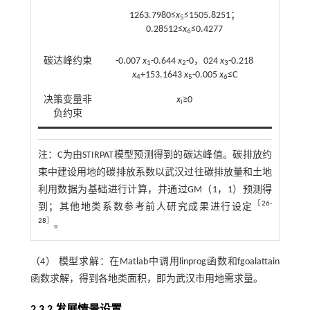
1263.7980≤
x
≤1505.8251；
5
0.28512≤
x
≤0.4277
6
碳达峰约束
-0.007
x
-0.644
x
-0，024
x
-0.218
1
2
3
x
+153.1643
x
-0.005
x
≤C
4
5
6
决策变量非
x
≥0
i
负约束
注：
C为由STIRPAT模型预测得到的碳达峰值。碳排放约
束中建设用地的碳排放系数以武汉过往碳排放量和土地
利用数据为基础进行计算，并通过GM（1，1）预测得
［
26
-
到；其他地类系数参考前人研究成果进行设定
28
］
。
（4） 模型求解：在Matlab中调用linprog函数和fgoalattain
函数求解，得到各地类面积，即为武汉市用地需求量。
2.3.2 发展情景设置