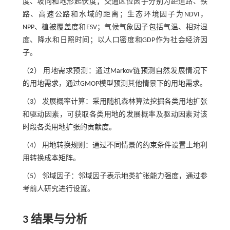
度、坡向和地形起伏度；交通区位因子分别为距道路、铁
路、高速公路和水域的距离；生态环境因子为NDVI，
NPP、植被覆盖度和ESV；气候气象因子包括气温、相对湿
度、降水和日照时间；以人口密度和GDP作为社会经济因
子。
（2） 用地需求预测：通过Markov链预测自然发展情况下
的用地需求，通过GMOP模型预测其他情景下的用地需求。
（3） 发展概率计算：采用随机森林算法挖掘各类用地扩张
和驱动因素，可获取各类用地的发展概率及驱动因素对该
时段各类用地扩张的贡献度。
（4） 用地转换规则：通过不同情景的约束条件设置土地利
用转换成本矩阵。
（5） 邻域因子：邻域因子表示地类扩张能力强度，通过参
考前人研究进行设置。
3 结果与分析