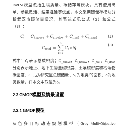
InVEST模型包括生境质量、碳储存等模块，具有使用简
单、参数灵活、结果准确等优点，本文采用碳储存模块分
析武汉市碳储量情况，其表达式见
公式（2）
和
公式
（3）
：
=
+
+
+
C
C
C
C
C
（2）
C
i
=
C
i
_
a
b
o
v
e
+
C
i
_
b
e
l
o
w
+
C
i
_
s
o
i
l
+
C
i
_
d
e
a
d
_
a
b
o
v
e
_
b
e
l
o
w
i
_
s
o
i
l
_
d
e
a
d
i
i
i
i
n
∑
（3）
=
×
C
C
S
C
t
o
t
a
l
=
∑
i
=
1
n
C
i
×
S
i
t
o
t
a
l
i
i
=
1
i
式中：
C
表示总碳密度；
C
，
C
，
C
，
C
i
i
_above
i_
below
i_
soil
i_
dead
分别表示地上、地下生物量碳密度、土壤碳密度和枯落物
碳密度；
C
为研究区总碳储量；
S
为地类
i
的面积；
n
为地
total
i
类数量，在本文中取值为6。
2.3 GMOP模型及情景设置
2.3.1 GMOP模型
灰色多目标动态规划模型（Grey Multi-Objective