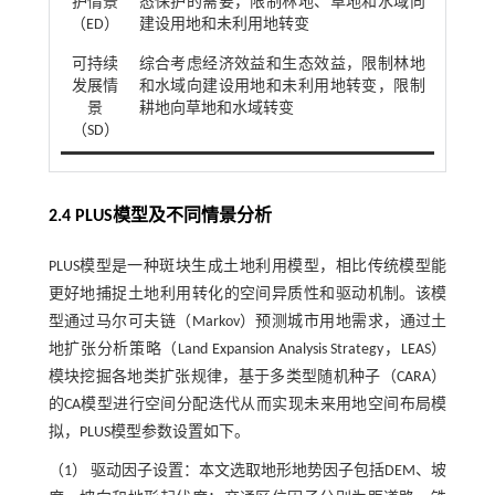
护情景
态保护的需要，限制林地、草地和水域向
（ED）
建设用地和未利用地转变
可持续
综合考虑经济效益和生态效益，限制林地
发展情
和水域向建设用地和未利用地转变，限制
景
耕地向草地和水域转变
（SD）
2.4 PLUS模型及不同情景分析
PLUS模型是一种斑块生成土地利用模型，相比传统模型能
更好地捕捉土地利用转化的空间异质性和驱动机制。该模
型通过马尔可夫链（Markov）预测城市用地需求，通过土
地扩张分析策略（Land Expansion Analysis Strategy，LEAS）
模块挖掘各地类扩张规律，基于多类型随机种子（CARA）
的CA模型进行空间分配迭代从而实现未来用地空间布局模
拟，PLUS模型参数设置如下。
（1） 驱动因子设置：本文选取地形地势因子包括DEM、坡