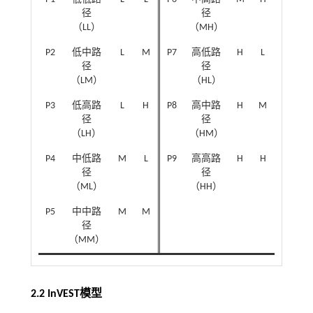
径
径
（LL）
（MH）
P2
低中路
L
M
P7
高低路
H
L
径
径
（LM）
（HL）
P3
低高路
L
H
P8
高中路
H
M
径
径
（LH）
（HM）
P4
中低路
M
L
P9
高高路
H
H
径
径
（ML）
（HH）
P5
中中路
M
M
径
（MM）
2.2 InVEST模型