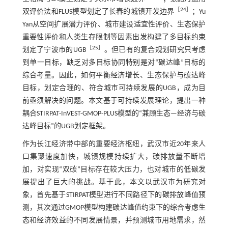
［
24
］
双评价法和FLUS模型划定了长春的城镇开发边界
；Yu
Yan从空间扩展潜力评价、城市建设适宜性评价、生态保护
重要性评价和人类生存限制等因素出发构建了多目标约束
［
25
］
划定了宁波市的UGB
。但已有的复合规划研究只考虑
到单一目标，缺乏对多目标协同特别是对“碳达峰”目标的
综合考量。因此，如何平衡经济增长、生态保护与碳达峰
目标，划定合理的、符合城市可持续发展的UGB，成为目
前亟须解决的问题。本文基于可持续发展理论，提出一种
耦合STIRPAT-InVEST-GMOP-PLUS模型的“兼顾生态—经济与碳
达峰目标”的UGB划定框架。
作为长江经济带中部的重要经济枢纽，武汉市近20年来人
口集聚速度加快，城镇规模持续扩大，碳排放量不断增
加，对实现“双碳”目标存在较大压力，也对城市的低碳发
展提出了巨大的挑战。基于此，本文以武汉市为研究对
象，首先基于STIRPAT模型进行不同路径下的碳排放峰值预
测，其次通过GMOP模型构建碳达峰值约束下的综合考虑生
态和经济效益的不同发展情景，并预测城市用地需求，然