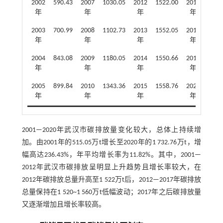
2002
590.43
2007
1030.05
2012
1522.00
2017
1558
年
年
年
年
2003
700.99
2008
1102.73
2013
1552.05
2018
1621
年
年
年
年
2004
843.08
2009
1180.05
2014
1550.66
2019
1701
年
年
年
年
2005
899.84
2010
1343.36
2015
1558.76
2020
1732
年
年
年
年
2001—2020年武汉市碳排放量变化较大，总体上持续增
加。由2001年的515.05万t增长至2020年的1 732.76万t，增
幅高达236.43%，年平均增长率为11.82%。其中，2001—
2012年武汉市碳排放呈明显上升趋势且增长率较大，在
2012年碳排放总量升高至1 522万t后，2012—2017年碳排放
总量保持在1 520~1 560万t低幅波动；2017年之后碳排放量
又逐渐增加且增长率较高。