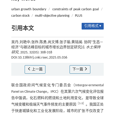
urban growth boundary
/
constraints of peak carbon goal
/
carbon stock
/
multi-objective planning
/
PLUS
引用格式 ▾
引用本文
吴丹,刘艳中,张祚,陈勇,尚文博,张子瑜,黄铭闽. 协同“生态—
经济”与碳达峰目标的城市增长边界划定研究[J].
水土保持
研究
, 2025, 32(05): 308-318
DOI:10.13869/j.cnki.rswc.2025.05.036
上一篇
下一篇
联合国政府间气候变化专门委员会（Intergov-ernmental
Panel on Climate Change，IPCC）在其第六次气候变化评估报
告中强调，化石燃料的燃烧和土地利用变化，是导致全球
［
1
-
3
］
气候变暖和极端天气事件频发的主要原因
。我国正处
于快速城镇化和工业化发展阶段，城市的扩张不仅改变了