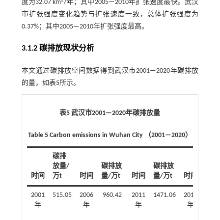
2
度为32.07 km
/年；其中2005—2010年扩张速度最快。武汉
市扩张强度变化趋势与扩张速度一致，总体扩张强度为
0.37%；其中2005—2010年扩张强度最高。
3.1.2 碳排放现状分析
本文通过碳排放空间数据得到武汉市2001—2020年碳排放
的量，如
表5
所示。
表5 武汉市2001—2020年碳排放量
Table 5 Carbon emissions in Wuhan City （2001—2020）
碳排
放量/
碳排放
碳排放
碳排
时间
万t
时间
量/万t
时间
量/万t
时间
量/万
2001
515.05
2006
960.42
2011
1471.06
2016
1530
年
年
年
年