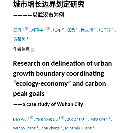
城市增长边界划定研究
————以武汉市为例
1
1
2
1
1
1
吴丹
,
刘艳中
,
张祚
,
陈勇
,
尚文博
,
张子瑜
,
1
黄铭闽
作者信息
+
Research on delineation of urban
growth boundary coordinating
“ecology-economy” and carbon
peak goals
——a case study of Wuhan City
1
1
2
1
Dan Wu
,
Yanzhong Liu
,
Zuo Zhang
,
Yong Chen
,
1
1
1
Wenbo Shang
,
Ziyu Zhang
,
Mingmin Huang