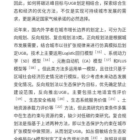
因此，如何将碳达峰目标与UGB划定相结合，探索综合生
态和经济的优化方法，不仅是实现可持续城市发展的需
求，更是满足国家气候承诺的必然选择。
近年来，国内外学者在城市增长边界的划定上，可分为正
向规划、反向规划、复合规划法3类。正向规划法是根据城
市发展需要，结合城市以往扩张规律来进行仿真模拟后划
［
15
］
定UGB。技术上主要运用Logistic回归模型
、系统动力
［
16
］
［
17
］
学（SD）模型
、元胞自动机（CA）模型
和FLUS
［
18
］
模型等
。但此类方法多运用单一模型，且往往只基于
区域社会经济历史情况进行模拟，较少考虑未来动态发展
变化情况。反向规划法以生态保护为目标，优先确定禁止
建设范围，反向推出UGB。主要包括土地适宜性评价
［
19
］
［
20
］
［
21
］
、生态安全格局
、生态系统服务价值
、土
［
22
］
地资源承载力评价等
方法，但此类研究约束条件多集
中在生态约束与资源约束，缺少对低碳约束研究。复合规
划法是指基于上述两种方法，即以生态保护为约束在城市
扩张模型中做预测，从而划定UGB。如丛佃敏结合生态安
［
23
］
全格局与CA模型划定了天水市增长边界
；张韶月运用