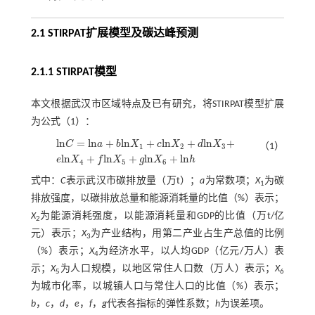
2.1 STIRPAT扩展模型及碳达峰预测
2.1.1 STIRPAT模型
本文根据武汉市区域特点及已有研究，将STIRPAT模型扩展
为
公式（1）
：
l
n
=
l
n
+
l
n
+
l
n
+
l
n
+
C
a
b
X
c
X
d
X
（1）
1
2
3
l
n
C
=
l
n
a
+
b
l
n
X
1
+
c
l
n
X
2
+
d
l
n
X
3
+
e
l
n
X
4
+
f
n
X
5
+
g
l
n
X
6
+
l
n
h
l
n
+
l
n
+
l
n
+
l
n
e
X
f
X
g
X
h
4
5
6
式中：
C
表示武汉市碳排放量（万t）；
a
为常数项；
X
为碳
1
排放强度，以碳排放总量和能源消耗量的比值（%）表示；
X
为能源消耗强度，以能源消耗量和GDP的比值（万t/亿
2
元）表示；
X
为产业结构，用第二产业占生产总值的比例
3
（%）表示；
X
为经济水平，以人均GDP（亿元/万人）表
4
示；
X
为人口规模，以地区常住人口数（万人）表示；
X
5
6
为城市化率，以城镇人口与常住人口的比值（%）表示；
b
，
c
，
d
，
e
，
f
，
g
代表各指标的弹性系数；
h
为误差项。