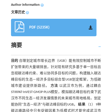
Author information
+
文章历史
+
PDF (5235K)
摘要
目的
合理划定城市增长边界（UGB）能有效控制城市不断
扩张带来的大量碳排放，针对现有研究多基于单一目标且
忽视碳达峰约束、难以协同多目标的问题，构建融入碳达
峰目标的生态—经济多目标综合型UGB划定框架，为低碳
城市建设提供新路径。
方法
以武汉市为例，通过耦合
STIRPAT-InVEST-GMOP-PLUS模型，模拟碳达峰目标约束下武
汉市不同生态—经济发展情景的未来城市用地格局，划定
能协同“生态—经济”与碳达峰目标的UGB。
结果
（1） 9种
碳达峰路径中只有促碳因素为低模式时才能完成武汉市