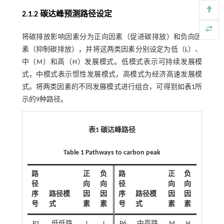
2.1.2 碳达峰预测路径设定
将碳排放影响因素分为正向因素（促进碳排放）和负向因
素（抑制碳排放），并将这两类因素分别设定为低（L）、
中（M）和高（H）发展模式。低模式表示可持续发展模
式，中模式表示惯性发展模式，高模式为经济高速发展模
式。将两类因素的不同发展模式进行组合，可得到如
表1
所
示的9种路径。
表1 碳达峰路径
Table 1 Pathways to carbon peak
路
正
负
路
正
负
径
向
向
径
向
向
序
路径模
因
因
序
路径模
因
因
号
式
素
素
号
式
素
素
P1
低低路
L
L
P6
中高路
M
H