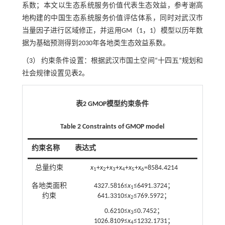
系数；本文以生态系统服务价值代表生态效益，参考谢高
地构建的中国生态系统服务价值评估体系，同时对武汉市
当量因子进行区域修正，并运用GM（1，1）模型以历年数
据为基础预测得到2030年各地类生态效益系数。
（3） 约束条件设置：根据武汉市国土空间“十四五”规划和
社会规律设置见
表2
。
表2 GMOP模型约束条件
Table 2 Constraints of GMOP model
约束名称
表达式
总量约束
x
+
x
+
x
+
x
+
x
+
x
=8584.4214
1
2
3
4
5
6
各地类面积
4327.5816≤
x
≤6491.3724；
1
约束
641.3310≤
x
≤769.5972；
2
0.6210≤
x
≤0.7452；
3
1026.8109≤
x
≤1232.1731；
4