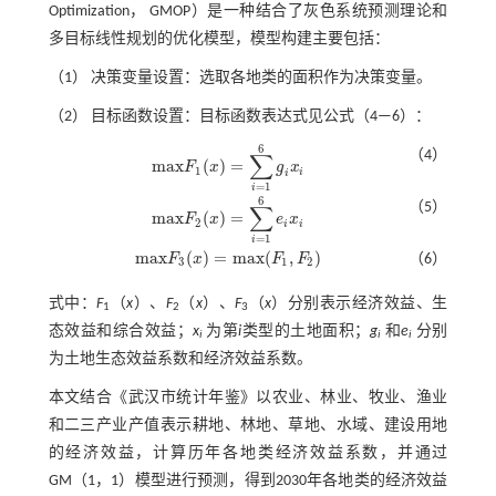
Optimization， GMOP）是一种结合了灰色系统预测理论和
多目标线性规划的优化模型，模型构建主要包括：
（1） 决策变量设置：选取各地类的面积作为决策变量。
（2） 目标函数设置：目标函数表达式见公式（
4
—
6
）：
6
（4）
∑
m
a
x
(
)
=
F
x
g
x
m
a
x
F
1
(
x
)
=
∑
i
=
1
6
g
i
x
i
1
i
i
=
1
i
6
（5）
∑
m
a
x
(
)
=
F
x
e
x
m
a
x
F
2
(
x
)
=
∑
i
=
1
6
e
i
x
i
2
i
i
=
1
i
m
a
x
(
)
=
m
a
x
(
,
)
F
x
F
F
（6）
m
a
x
F
3
(
x
)
=
m
a
x
(
F
1
,
F
2
)
3
1
2
式中：
F
（
x
）、
F
（
x
）、
F
（
x
）分别表示经济效益、生
1
2
3
态效益和综合效益；
x
为第
i
类型的土地面积；
g
和
e
分别
i
i
i
为土地生态效益系数和经济效益系数。
本文结合《武汉市统计年鉴》以农业、林业、牧业、渔业
和二三产业产值表示耕地、林地、草地、水域、建设用地
的经济效益，计算历年各地类经济效益系数，并通过
GM（1，1）模型进行预测，得到2030年各地类的经济效益