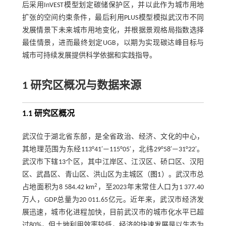
后采用InVEST模型划定碳储保护区，并以此作为城市用地
扩张的空间约束条件，最后利用PLUS模型模拟武汉市不同
发展情景下未来城市用地变化，并根据景观格局指数选择
最佳情景，进而最终划定UGB，以期为实现碳达峰目标与
城市可持续发展提供科学依据和实践指导。
1 研究区概况与数据来源
1.1 研究区概况
武汉位于湖北省东部，是全省政治、经济、文化的中心，
其地理范围为东经113°41′—115°05′，北纬29°58′—31°22′。
武汉市下辖13个区，其中江岸区、江汉区、硚口区、汉阳
区、武昌区、青山区、洪山区为主城区（
图1
）。武汉市总
2
占地面积为8 584.42 km
，至2023年末常住人口为1 377.40
万人，GDP总量为20 011.65亿元。近年来，武汉市经济发
展迅速，城市化进程加快，目前武汉市的城市化水平已超
过80%，但土地利用效率较低，经济的快速发展是以生态为