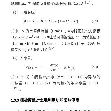
［
17
］
能利用率、
T
ε
温度胁迫和
W
ε
水分胁迫估算获取
。
T
ε
W
ε
（6） 土壤保持。
S
C
=
×
×
×
(
1
−
×
)
R
K
L
S
C
P
（12）
S
C
=
R
×
K
×
L
S
×
(
1
-
C
×
P
)
2
式中：SC为土壤保持量（t/hm
）；
R
为降雨侵蚀力指标
2
（MJ · mm/hm
· h）；
K
为土壤可侵蚀性因子；
L
为坡长因子
2
2
〔t · hm
· h/（hm
· MJ · mm）〕；
S
为坡度因子；
C
为植被
［
17
］
覆盖因子；
P
为管理因子
（7） 产水量。
A
E
T
(
)
x
(
)
=
1
−
×
(
)
（13）
〔
〕
Y
x
P
x
Y
(
x
)
=
1
-
A
E
T
(
x
)
P
(
x
)
×
P
(
x
)
(
)
P
x
式中：
Y
（
x
）为网格
x
的产水（mm）；AET（
x
）为网格
X
的
蒸散量（mm）；
P
（
x
）为网格
x
的年降水量（mm）
［
17
］
。
1.3.3 植被覆盖对土地利用功能影响测度