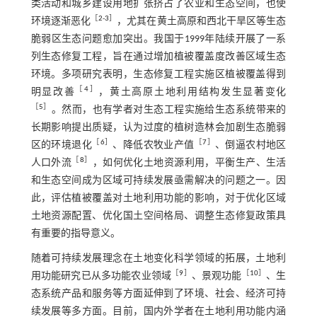
类活动和城乡建设用地扩张挤占了农业和生态空间，也使
［
2
-
3
］
环境逐渐恶化
，尤其在黄土高原和西北干旱区等生态
脆弱区生态问题愈加突出。我国于1999年陆续开展了一系
列生态修复工程，旨在通过增加植被覆盖度改善区域生态
环境。多项研究表明，生态修复工程实施区植被覆盖得到
［
4
］
明显改善
，黄土高原土地利用结构发生显著变化
［
5
］
。然而，也有学者对生态工程实施给生态系统带来的
长期影响提出质疑，认为过度的植树造林会加剧生态脆弱
［
6
］
［
7
］
区的环境退化
、降低农牧业产值
、倒逼农村地区
［
8
］
人口外流
，如何优化土地资源利用，平衡生产、生活
和生态空间成为区域可持续发展亟需解决的问题之一。因
此，评估植被覆盖对土地利用功能的影响，对于优化区域
土地资源配置、优化国土空间格局、调整生态修复政策具
有重要的指导意义。
随着可持续发展理念在土地变化科学领域的拓展，土地利
［
9
］
［
10
］
用功能研究已从多功能农业领域
、景观功能
、生
态系统产品和服务等方面延伸到了环境、社会、经济可持
续发展等多方面。目前，国内外学者在土地利用功能内涵