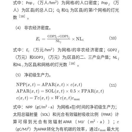
2
式中：Pop
（万人/hm
）为网格
i
的人口密度；Pop
（万
i
j
人）为区县
j
的总人口；
Q
和
Q
为区县
j
的第
i
个网格的灯光
j
i
［
18
］
数
。
（4） 非农经济密度。
G
D
P
2
+
G
D
P
3
j
j
=
×
N
L
（10）
E
E
i
=
G
D
P
2
j
+
G
D
P
3
j
N
L
j
×
N
L
i
i
i
N
L
j
2
式中：
E
（万元/hm
）为网格
i
的非农经济密度；GDP2
i
j
（万元）和GDP3
（万元）为
j
区县的二、三产业产值；NL
j
j
［
18
］
和NL
为区县
j
和网格
i
的灯光数
。
i
（5） 净初级生产力。
N
P
P
(
,
)
=
A
P
A
R
(
,
)
×
(
,
)
x
t
x
t
ε
x
t
（11）
A
P
A
R
(
,
)
=
S
O
L
(
,
)
×
0.5
×
F
P
A
R
(
,
)
x
t
x
t
x
t
N
P
P
(
x
,
t
)
=
A
P
A
R
(
x
,
t
)
×
ε
(
x
,
t
)
A
P
A
R
(
x
,
t
)
=
S
O
L
(
x
,
t
)
×
0.5
×
F
P
A
R
(
x
,
t
)
ε
(
x
,
t
)
=
T
ε
(
x
,
(
,
)
=
(
,
)
×
(
,
)
ε
x
t
T
ε
x
t
W
ε
x
t
ε
m
a
x
2
式中：NPP（gC/m
· a）为网格
x
在
t
时间的净初级生产力；
太阳总辐射量（SOL）和光合有效辐射吸收比例（FPAR）计
2
算可得到光合有效辐射APAR〔MJ/（m
· a）〕；
ε
ε
2
（gC/MJ
）为APAR转化为有机碳的效率，通过
ε
最大光
ε
m
a
x
m
a
x