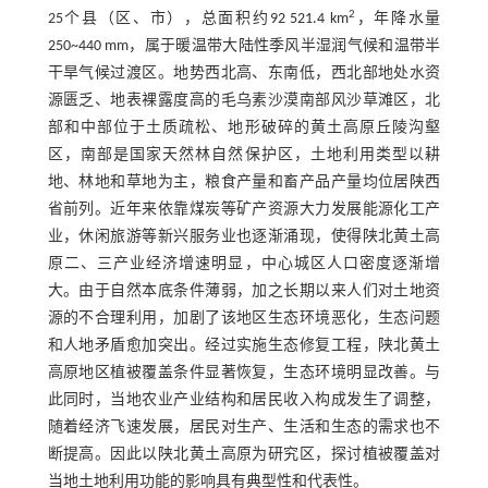
2
25个县（区、市），总面积约92 521.4 km
，年降水量
250~440 mm，属于暖温带大陆性季风半湿润气候和温带半
干旱气候过渡区。地势西北高、东南低，西北部地处水资
源匮乏、地表裸露度高的毛乌素沙漠南部风沙草滩区，北
部和中部位于土质疏松、地形破碎的黄土高原丘陵沟壑
区，南部是国家天然林自然保护区，土地利用类型以耕
地、林地和草地为主，粮食产量和畜产品产量均位居陕西
省前列。近年来依靠煤炭等矿产资源大力发展能源化工产
业，休闲旅游等新兴服务业也逐渐涌现，使得陕北黄土高
原二、三产业经济增速明显，中心城区人口密度逐渐增
大。由于自然本底条件薄弱，加之长期以来人们对土地资
源的不合理利用，加剧了该地区生态环境恶化，生态问题
和人地矛盾愈加突出。经过实施生态修复工程，陕北黄土
高原地区植被覆盖条件显著恢复，生态环境明显改善。与
此同时，当地农业产业结构和居民收入构成发生了调整，
随着经济飞速发展，居民对生产、生活和生态的需求也不
断提高。因此以陕北黄土高原为研究区，探讨植被覆盖对
当地土地利用功能的影响具有典型性和代表性。