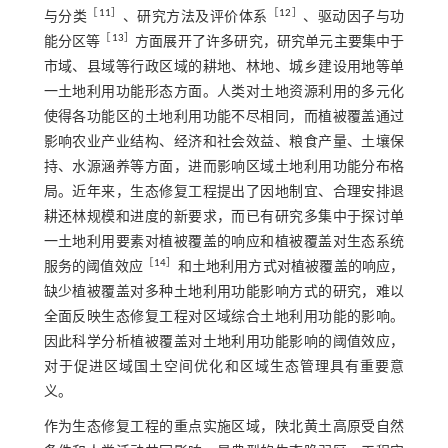
［
11
］
［
12
］
与分类
、研究方法及评价体系
、驱动因子与功
［
13
］
能分区等
方面展开了许多研究，研究单元主要集中于
市域、县域等行政区域的耕地、林地、城乡建设用地等单
一土地利用功能形态方面。人类对土地资源利用的多元化
使得各功能区的土地利用功能不尽相同，而植被覆盖通过
影响农业产业结构、经济和社会效益、粮食产量、土壤保
持、水源涵养等方面，进而影响区域土地利用功能分布格
局。近年来，生态修复工程提出了因地制宜、合理安排退
耕还林规模和进度的新要求，而已有研究多集中于探讨单
一土地利用要素对植被覆盖的响应和植被覆盖对生态系统
［
14
］
服务的阈值效应
和土地利用方式对植被覆盖的响应，
缺少植被覆盖对多种土地利用功能影响方式的研究，难以
全面反映生态修复工程对区域综合土地利用功能的影响。
因此科学分析植被覆盖对土地利用功能影响的阈值效应，
对于促进区域国土空间优化和区域生态管理具有重要意
义。
作为生态修复工程的重点实施区域，陕北黄土高原受自然