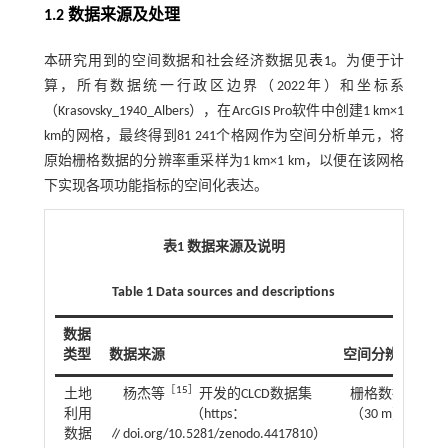
1.2 数据来源及处理
本研究用到的空间数据和社会经济数据见
表1
。为便于计
算，所有数据统一行政区边界（2022年）和坐标系
（Krasovsky_1940_Albers），在ArcGIS Pro软件中创建1 km×1
km的网格，最终得到81 241个格网作为空间分析单元，将
原始栅格数据的分辨率重采样为1 km×1 km，以便在该网格
下实现各项功能指标的空间化表达。
表1 数据来源及说明
Table 1 Data sources and descriptions
数据
类型
数据来源
空间分辨率
［
15
］
土地
杨杰等
开发的CLCD数据集
栅格数据
利用
（https：
（30 m）
数据
∥doi.org/10.5281/zenodo.4417810）