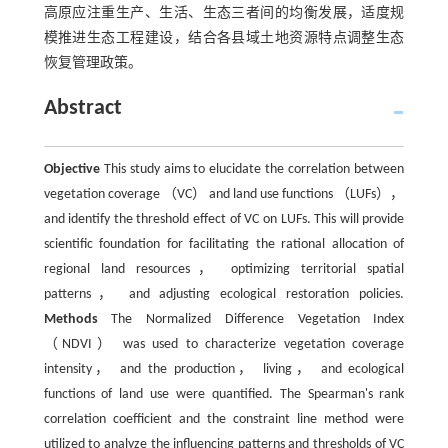
高原应注重生产、生活、生态三者间的均衡发展，适度规
模推进生态工程建设，结合各县域土地资源特点调整生态
恢复管理政策。
Abstract
Objective
This study aims to elucidate the correlation between
vegetation coverage （VC） and land use functions （LUFs），
and identify the threshold effect of VC on LUFs. This will provide
scientific foundation for facilitating the rational allocation of
regional land resources， optimizing territorial spatial
patterns， and adjusting ecological restoration policies.
Methods
The Normalized Difference Vegetation Index
（NDVI） was used to characterize vegetation coverage
intensity， and the production， living， and ecological
functions of land use were quantified. The Spearman's rank
correlation coefficient and the constraint line method were
utilized to analyze the influencing patterns and thresholds of VC