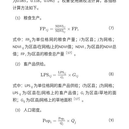
为0.065，0.116，0.090）。权重使用熵权法计算，各指标
计算方法如下。
（1） 粮食生产。
N
D
V
I
i
j
F
P
=
×
F
P
（7）
F
P
i
j
=
N
D
V
I
i
j
N
D
V
I
i
j
×
F
P
i
i
j
i
N
D
V
I
i
j
式中：FP
为单位格网的粮食产量；
i
为区县；
j
为网格；
ij
NDVI
为区县
i
在网格
j
上的NDVI值；NDVI
为
i
区县的NDVI总
ij
i
［
17
］
值；FP
为
i
区县的粮食总产量
。
i
（2） 畜产品供给。
L
P
S
i
j
L
P
S
=
×
（8）
G
L
P
S
i
j
=
L
P
S
i
j
G
i
×
G
i
j
i
j
i
j
G
i
式中：LPS
为单位格网的畜产品供给；
i
为区县；
j
为网格；
ij
LPS
为
i
区县在
j
网格上的畜产品值；
G
为区县
i
草地的面
ij
i
［
17
］
积；
G
为
i
区县
j
网格上的草地面积
。
ij
（3） 人口密度。
P
o
p
P
o
p
=
×
i
（9）
Q
P
o
p
i
=
P
o
p
i
Q
j
×
Q
j
i
j
Q
j