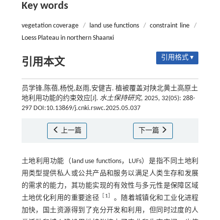
Key words
vegetation coverage
/
land use functions
/
constraint line
/
Loess Plateau in northern Shaanxi
引用格式 ▾
引用本文
员学锋,陈蓓,杨悦,赵雨,安健吉. 植被覆盖对陕北黄土高原土
地利用功能的约束效应[J].
水土保持研究
, 2025, 32(05): 288-
297 DOI:10.13869/j.cnki.rswc.2025.05.037
上一篇
下一篇
土地利用功能（land use functions，LUFs）是指不同土地利
用类型提供私人或公共产品和服务以满足人类生存和发展
的需求的能力，其功能实现的有效性与多元性是保障区域
［
1
］
土地优化利用的重要途径
。随着城镇化和工业化进程
加快，国土资源得到了充分开发和利用，但同时过度的人