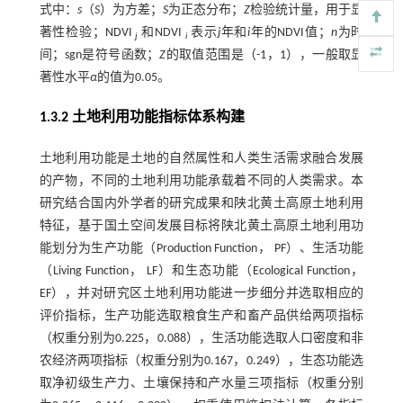
式中：
s
（
S
）为方差；
S
为正态分布；
Z
检验统计量，用于显
著性检验；NDVI
和NDVI
表示
j
年和
i
年的NDVI值；
n
为时
j
i
间；sgn是符号函数；
Z
的取值范围是（-1，1），一般取显
著性水平
α
的值为0.05。
1.3.2 土地利用功能指标体系构建
土地利用功能是土地的自然属性和人类生活需求融合发展
的产物，不同的土地利用功能承载着不同的人类需求。本
研究结合国内外学者的研究成果和陕北黄土高原土地利用
特征，基于国土空间发展目标将陕北黄土高原土地利用功
能划分为生产功能（Production Function， PF）、生活功能
（Living Function， LF）和生态功能（Ecological Function，
EF），并对研究区土地利用功能进一步细分并选取相应的
评价指标，生产功能选取粮食生产和畜产品供给两项指标
（权重分别为0.225，0.088），生活功能选取人口密度和非
农经济两项指标（权重分别为0.167，0.249），生态功能选
取净初级生产力、土壤保持和产水量三项指标（权重分别