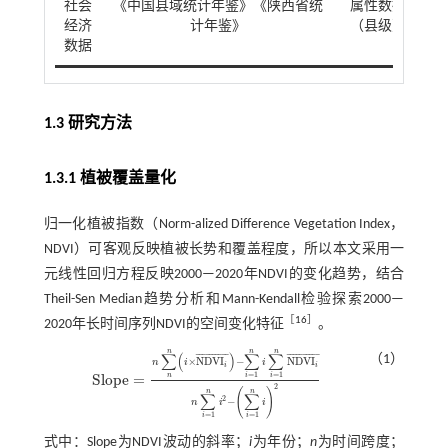
社会
《中国县域统计年鉴》《陕西省统
属性数据
经济
计年鉴》
（县级）
数据
1.3 研究方法
1.3.1 植被覆盖量化
归一化植被指数（Norm-alized Difference Vegetation Index，
NDVI）可客观反映植被长势和覆盖程度，所以本文采用一
元线性回归方程反映2000—2020年NDVI的变化趋势，结合
Theil-Sen Median趋势分析和Mann-Kendall检验探索2000—
［
16
］
2020年长时间序列NDVI的空间变化特征
。
n
n
n
∑
(
)
∑
∑
¯
¯
¯
¯
¯
¯
¯
¯
¯
¯
¯
¯
¯
¯
¯
¯
¯
¯
¯
¯
（1）
×
N
D
V
I
−
N
D
V
I
n
i
i
i
i
=
1
=
1
n
S
l
o
p
e
=
i
i
S
l
o
p
e
=
n
∑
n
n
i
×
N
D
V
I
i
¯
-
∑
i
=
1
n
i
∑
i
=
1
n
N
D
V
I
i
¯
n
∑
i
=
1
n
i
2
-
∑
i
=
1
n
i
2
2
(
)
n
n
∑
∑
2
−
n
i
i
=
1
=
1
i
i
式中：Slope为NDVI波动的斜率；
i
为年份；
n
为时间跨度；