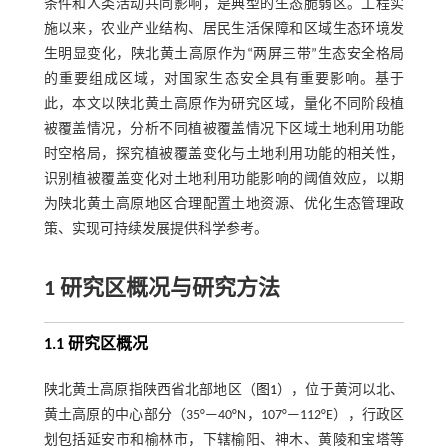
条件和人类活动共同影响，是典型的生态脆弱区。工程实
施以来，农业产业结构、居民生活保障和区域生态环境发
生明显变化，陕北黄土高原作为“两屏三带”生态安全格局
的重要组成区域，对国家生态安全具有重要影响。基于
此，本文以陕北黄土高原作为研究区域，量化不同阶段植
被覆盖情况，分析不同植被覆盖情况下区域土地利用功能
时空格局，探究植被覆盖变化与土地利用功能的相关性，
识别植被覆盖变化对土地利用功能影响的阈值效应，以期
为陕北黄土高原地区合理配置土地资源、优化生态管理政
策、实现可持续发展提供科学参考。
1 研究区概况与研究方法
1.1 研究区概况
陕北黄土高原指陕西省北部地区（
图1
），位于黄河以北、
黄土高原的中心部分（35°—40°N，107°—112°E），行政区
划包括延安市和榆林市，下辖榆阳、神木、黄陵和宝塔等