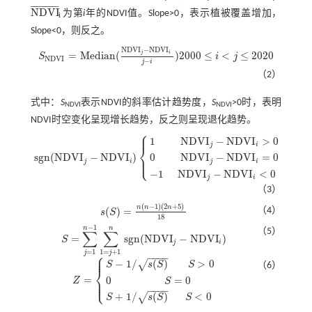
¯
¯
¯
¯
¯
¯
¯
¯
¯
N
D
V
I
为第
i
年的NDVI值。Slope>0，表示植被覆盖增加，
N
D
V
I
¯
i
i
Slope<0，则反之。
N
D
V
I
−
N
D
V
I
j
i
=
M
e
d
i
a
n
(
)
2000
≤
<
≤
2020
S
i
j
S
N
D
V
I
=
M
e
d
i
a
n
(
N
D
V
I
j
-
N
D
V
I
i
j
-
i
)
2000
≤
i
<
j
≤
2020
N
D
V
I
−
j
i
（2）
式中：
S
表示NDVI的斜率估计趋势度，
S
>0时，表明
NDVI
NDVI
NDVI时空变化呈现增长趋势，反之则呈现退化趋势。
⎧
⎪
1
N
D
V
I
−
N
D
V
I
>
0
j
i
⎨
s
g
n
(
N
D
V
I
−
N
D
V
I
)
0
N
D
V
I
−
N
D
V
I
=
0
⎩
⎪
s
g
n
(
N
D
V
I
j
-
N
D
V
I
i
)
1
N
D
V
I
j
-
N
D
V
I
i
>
0
0
N
D
V
I
j
-
N
D
V
I
i
=
0
-
1
N
D
V
I
j
-
j
i
j
i
−
1
N
D
V
I
−
N
D
V
I
<
0
j
i
（3）
(
−
1
)
(
2
+
5
)
n
n
n
(
)
=
（4）
s
S
s
(
S
)
=
n
(
n
-
1
)
(
2
n
+
5
)
18
18
−
1
n
n
（5）
∑
∑
=
s
g
n
(
N
D
V
I
−
N
D
V
I
)
S
S
=
∑
j
=
1
n
-
1
∑
1
=
j
+
1
n
s
g
n
(
N
D
V
I
j
-
N
D
V
I
i
)
j
i
=
1
1
=
+
1
j
j
⎧
⎪
−
−
−
−
⎪
−
1
/
(
)
>
0
√
S
s
S
S
（6）
⎨
=
⎪
0
=
0
⎩
Z
⎪
S
Z
=
S
-
1
/
s
(
S
)
S
>
0
0
S
=
0
S
+
1
/
s
(
S
)
S
<
0
−
−
−
−
+
1
/
(
)
<
0
√
S
s
S
S