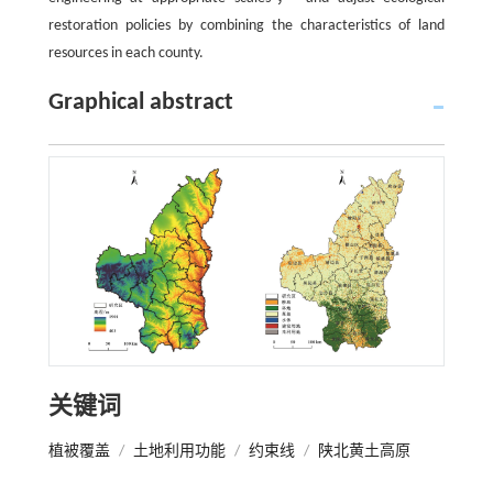
restoration policies by combining the characteristics of land
resources in each county.
Graphical abstract
关键词
植被覆盖
/
土地利用功能
/
约束线
/
陕北黄土高原