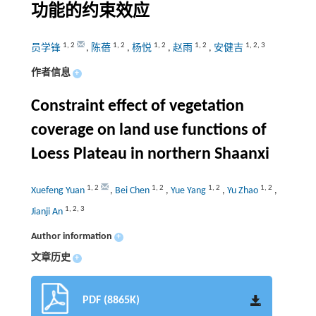
功能的约束效应
1
,
2
1
,
2
1
,
2
1
,
2
1
,
2
,
3
员学锋
,
陈蓓
,
杨悦
,
赵雨
,
安健吉
作者信息
+
Constraint effect of vegetation
coverage on land use functions of
Loess Plateau in northern Shaanxi
1
,
2
1
,
2
1
,
2
1
,
2
Xuefeng Yuan
,
Bei Chen
,
Yue Yang
,
Yu Zhao
,
1
,
2
,
3
Jianji An
Author information
+
文章历史
+
PDF (8865K)