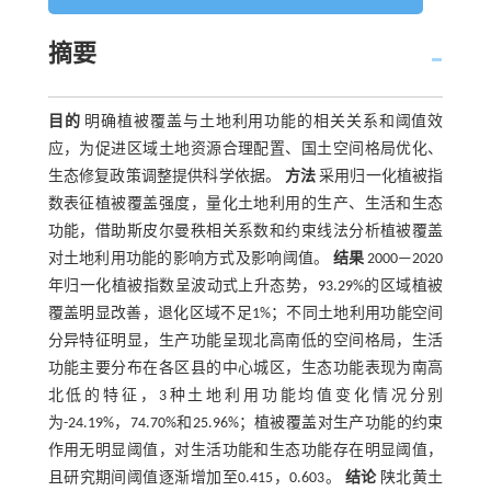
摘要
目的
明确植被覆盖与土地利用功能的相关关系和阈值效
应，为促进区域土地资源合理配置、国土空间格局优化、
生态修复政策调整提供科学依据。
方法
采用归一化植被指
数表征植被覆盖强度，量化土地利用的生产、生活和生态
功能，借助斯皮尔曼秩相关系数和约束线法分析植被覆盖
对土地利用功能的影响方式及影响阈值。
结果
2000—2020
年归一化植被指数呈波动式上升态势，93.29%的区域植被
覆盖明显改善，退化区域不足1%；不同土地利用功能空间
分异特征明显，生产功能呈现北高南低的空间格局，生活
功能主要分布在各区县的中心城区，生态功能表现为南高
北低的特征，3种土地利用功能均值变化情况分别
为-24.19%，74.70%和25.96%；植被覆盖对生产功能的约束
作用无明显阈值，对生活功能和生态功能存在明显阈值，
且研究期间阈值逐渐增加至0.415，0.603。
结论
陕北黄土