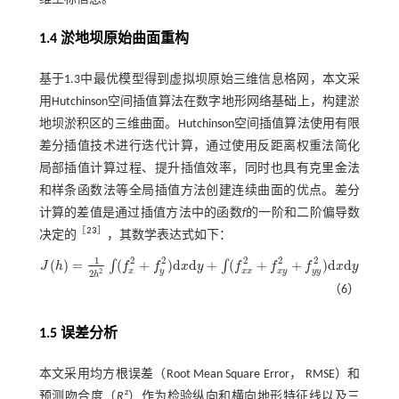
1.4 淤地坝原始曲面重构
基于1.3中最优模型得到虚拟坝原始三维信息格网，本文采
用Hutchinson空间插值算法在数字地形网络基础上，构建淤
地坝淤积区的三维曲面。Hutchinson空间插值算法使用有限
差分插值技术进行迭代计算，通过使用反距离权重法简化
局部插值计算过程、提升插值效率，同时也具有克里金法
和样条函数法等全局插值方法创建连续曲面的优点。差分
计算的差值是通过插值方法中的函数
f
的一阶和二阶偏导数
［
23
］
决定的
，其数学表达式如下：
1
2
2
2
2
2
(
)
=
(
+
)
d
d
+
(
+
+
)
d
d
∫
∫
J
h
f
f
x
y
f
f
f
x
y
J
(
h
)
=
1
2
h
2
∫
(
f
x
2
+
f
y
2
)
d
x
d
y
+
∫
(
f
x
x
2
+
f
x
y
2
+
f
y
y
2
)
d
x
d
y
x
y
x
x
x
y
y
y
2
2
h
（6）
1.5 误差分析
本文采用均方根误差（Root Mean Square Error， RMSE）和
预测吻合度（
R²
）作为检验纵向和横向地形特征线以及三