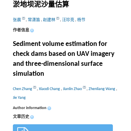
淤地坝泥沙量估算
张晨
,
常潇笛
,
赵建林
,
汪珍亮
,
杨节
作者信息
+
Sediment volume estimation for
check dams based on UAV imagery
and three-dimensional surface
simulation
Chen Zhang
,
Xiaodi Chang
,
Jianlin Zhao
,
Zhenliang Wang
,
Jie Yang
Author information
+
文章历史
+