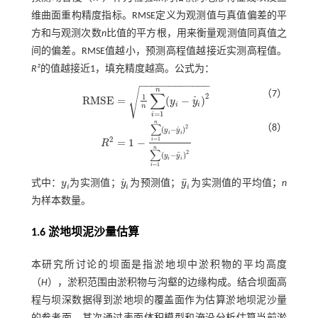
维曲面重构精度指标。RMSE定义为观测值与真值偏差的平
方和与观测次数
n
比值的平方根，用来衡量观测值同真值之
间的偏差。RMSE值越小，预测高程值越接近实测高程值。
R²
的值越接近1，填充精度越高。公式为：
−
−
−
−
−
−
−
−
−
−
−
−
√
n
（7）
∑
2
1
R
M
S
E
=
(
−
)
˜
y
y
R
M
S
E
=
1
n
∑
i
=
1
n
(
y
i
-
y
˜
i
)
2
i
i
n
=
1
i
n
∑
（8）
2
(
−
)
˜
y
y
i
i
2
=
1
=
1
−
i
R
R
2
=
1
-
∑
i
=
1
n
(
y
i
-
y
˜
i
)
2
∑
i
=
1
n
(
y
i
-
y
¯
i
)
2
n
∑
2
¯
(
−
)
y
y
i
i
=
1
i
¯
˜
式中：
y
为实测值；
y
为预测值；
y
为实测值的平均值；
n
y
i
y
˜
i
y
¯
i
i
i
i
为样本数量。
1.6 淤地坝泥沙量估算
本研究所讨论的坝面是指淤地坝中淤积物的平均高度
（
H
），淤积范围由淤积物与沟壑的边缘构成。结合坝面高
程与坝深数据得到淤地坝的覆盖面作为估算淤地坝泥沙量