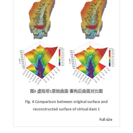
图6 虚拟坝1原始曲面-重构后曲面对比图
Fig. 6 Comparison between original surface and
reconstructed surface of virtual dam 1
Full size