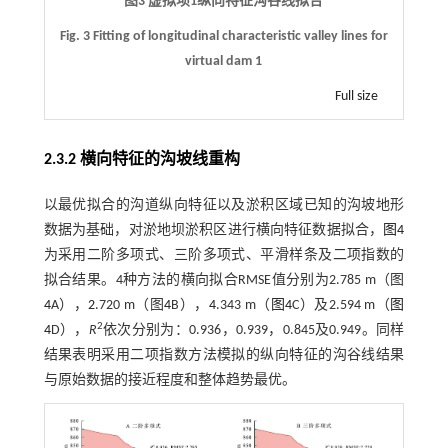
图3 虚拟坝1纵向特征沟谷线拟合
Fig. 3 Fitting of longitudinal characteristic valley lines for
virtual dam 1
Full size
2.3.2 横向特征的沟坡线重构
以最优拟合的沟道纵向特征以及淤积区域已知的沟坡地形
数据为基础，对淤地坝淤积区进行横向特征数据拟合，
图4
为采用二阶多项式、三阶多项式、平滑样条及二项指数的
拟合结果。4种方法的横向拟合RMSE值分别为2.785 m（图
4
A），
2
.720 m（图
4
B），
4
.343 m（
图4
C）及2.594 m（
图
2
4
D），
R
依次分别为：0.936，0.939，0.845及0.949。同样
结果表明采用二项指数方法模拟的纵向特征的沟谷线结果
与原始数据的接近程度和整体趋势最优。