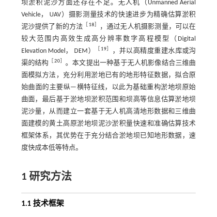
坝淤积泥沙方面还存在不足。无人机（Unmanned Aerial
Vehicle， UAV）摄影测量技术的快速进步为精确估算淤积
［
18
］
泥沙提供了新的方法
，通过无人机摄影测量，可以在
较大范围内高效生成高分辨率数字高程模型（Digital
［
19
］
Elevation Model， DEM）
，并以高精度重建水库或沟
［
20
］
渠的结构
。本文提出一种基于无人机影像结合三维曲
面模拟方法，充分利用淤地已有的地形特征数据，拟合原
始曲面的主要纵—横特征线，以此为基础重构淤地坝原始
曲面，最后基于淤地坝淤积范围和坝高等信息估算淤地坝
泥沙量，从而建立一套基于无人机高清地形数据和三维曲
面建模的黄土高原淤地坝泥沙淤积量快速和准确估算技术
框架体系，其优势在于充分结合淤地坝已知地形数据，速
度快成本低等特点。
1 研究方法
1.1 技术框架