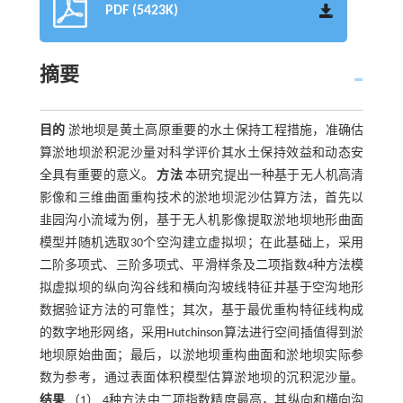
PDF (5423K)
摘要
目的
淤地坝是黄土高原重要的水土保持工程措施，准确估
算淤地坝淤积泥沙量对科学评价其水土保持效益和动态安
全具有重要的意义。
方法
本研究提出一种基于无人机高清
影像和三维曲面重构技术的淤地坝泥沙估算方法，首先以
韭园沟小流域为例，基于无人机影像提取淤地坝地形曲面
模型并随机选取30个空沟建立虚拟坝；在此基础上，采用
二阶多项式、三阶多项式、平滑样条及二项指数4种方法模
拟虚拟坝的纵向沟谷线和横向沟坡线特征并基于空沟地形
数据验证方法的可靠性；其次，基于最优重构特征线构成
的数字地形网络，采用Hutchinson算法进行空间插值得到淤
地坝原始曲面；最后，以淤地坝重构曲面和淤地坝实际参
数为参考，通过表面体积模型估算淤地坝的沉积泥沙量。
结果
（1） 4种方法中二项指数精度最高，其纵向和横向沟