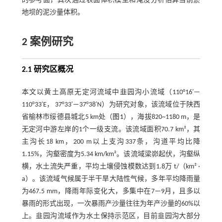
的参考面，其次通过表面体积模型和淹没分析估算当前淤
地坝的泥沙量体积。
2 案例研究
2.1 研究区概况
本文以黄土高原无定河流域中韭园沟小流域（110°16′—
110°33′E， 37°33′—37°38′N）为研究对象，该流域位于陕西
省榆林市绥德县城北5 km处（
图1
），海拔820~1180 m，是
无定河中游左岸的1个一级支流。该流域面积70.7 km²，其
主沟长18 km，200 m以上支沟337条，沟道平均比降
1.15%，沟壑密度为5.34 km/km²。该流域梁峁起伏，沟壑纵
横，水土流失严重，平均土壤侵蚀模数达到1.8万 t/（km² ·
a）。该流域气候属于半干旱大陆性气候，多年平均降雨量
为467.5 mm，降雨年际变化大，多集中在7—9月，且多以
暴雨的形式出现，一次暴雨产沙量往往为年产沙量的60%以
上。韭园沟流域作为水土保持示范区，目前韭园沟大部分