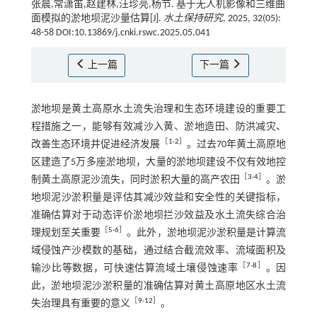
张晨,常潇笛,赵建林,汪珍亮,杨节. 基于无人机影像和三维曲
面模拟的淤地坝泥沙量估算[J].
水土保持研究
, 2025, 32(05):
48-58 DOI:10.13869/j.cnki.rswc.2025.05.041
上一篇
下一篇
淤地坝是黄土高原水土流失治理和生态环境建设的重要工
程措施之一，能够有效减沙入黄、淤地造田、防洪减灾、
［
1
-
2
］
改善生态环境并促进经济发展
。过去70年黄土高原地
区建造了5万多座淤地坝，大量的淤地坝建设不仅有效地控
［
3
-
4
］
制黄土高原泥沙流失，同时淤积大量的高产农田
。淤
地坝泥沙淤积量是评估其减沙效益和安全性的关键指标，
准确估算对于动态评价淤地坝拦沙效益及水土流失综合治
［
5
-
6
］
理规划至关重要
。此外，淤地坝泥沙淤积量是计算流
域侵蚀产沙模数的基础，通过结合截流效率、流域面积及
［
7
-
8
］
输沙比等数据，可快速估算流域土壤侵蚀速率
。因
此，淤地坝泥沙淤积量的准确估算对黄土高原地区水土流
［
9
-
12
］
失治理具有重要的意义
。