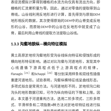
表径流模拟计算得到栅格的水流方向仅具有流出方向，即
栅格的汇流累积量为零。因此，通过对零值的提取得到山
脊线。山谷线利用反地形进行计算，首先得到与原始DEM
地形相反的数据，其次使得原始的DEM中的山脊变成反地
形的山谷，而原始DEM中的山谷在反地形中就变成了山
脊，最后利用山脊线的提取方法提取山谷线。
1.3.3 沟壑地貌纵—横向特征模拟
黄土高原淤地坝沟壑地形受沟谷线纵向特征和侵蚀形成的
横向地形特征影响。通过对比沟壑与河道地形，发现其中
心线遵循下游高程点低于上游高程点的规律。
［
21
］
［
22
］
Flanagin
和Schappi
等分别采用样条和双线性插值
重建河道地形。试验表明，沟壑纵横特征线呈曲线形态，
多项式拟合是常用方法。与河道地形不同，淤地坝沟口和
沟头的地形数据已知，可作为纵向特征的下限和上限。因
此，本文基于河道重构方法，选用二阶多项式、三阶多项
式、平滑样条和二项指数4种方法对淤地坝特征线进行拟