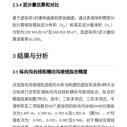
2.3.4 泥沙量估算和对比
基于虚拟坝1的重构曲面和原始曲面，通过表面体积模型分
别计算得到模拟泥沙体积（
V
）和真实泥沙量体积（
V
）
O
S
3
3
分别为220 943.82 m
及246 052.98 m
，其虚拟坝1泥沙量估
算误差率10.20%。
3 结果与分析
3.1 纵向沟谷线和横向沟坡线拟合精度
对韭园沟流域随机选取的30条沟构建的虚拟坝采用4种方法
分别进行淤积区域纵向沟谷线和横向沟坡线拟合，拟合的
精度结果如
图7
所示。其中，二阶多项式、三阶多项式、平
滑样条及二项指数的30个虚拟坝的纵向沟谷线RMSE均值依
次为1.497 m，1.769 m，1.701 m及1.305 m （
图7
A），
R²
均
值依次为：0.991，0.991，0.987及0.996，对于横向沟坡线