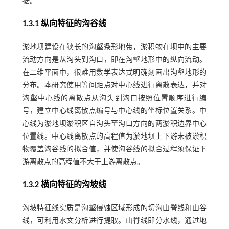
据。
1.3.1 纵向特征的沟谷线
淤地坝建设在狭长的沟壑条形地带，淤积物在坝中的主要
流动方向是从沟头到沟口，即在沟壑地形中的纵向流动。
在二维平面中，很难用数学表达式明确刻画出沟壑地形的
分布。本研究使用等间距点对中心线进行离散表达，并对
沟壑中心线的离散点从沟头到沟口按照位置顺序进行编
号，建立中心线离散点编号与中心线的坐标位置关系。中
心线为淤地坝淤积区自沟头至沟口方向的两淤积边界中心
位置线。中心线离散点的高程值为淤地坝上下游未被淤积
物覆盖沟谷线的拟合值，并使沟谷线的拟合过程须保证下
游离散点的高程值不大于上游离散点。
1.3.2 横向特征的沟坡线
沟坡特征线实质是沟壑侵蚀区域形成的切沟山脊线和山谷
线，可利用水文分析进行提取。山脊线即分水线，通过地