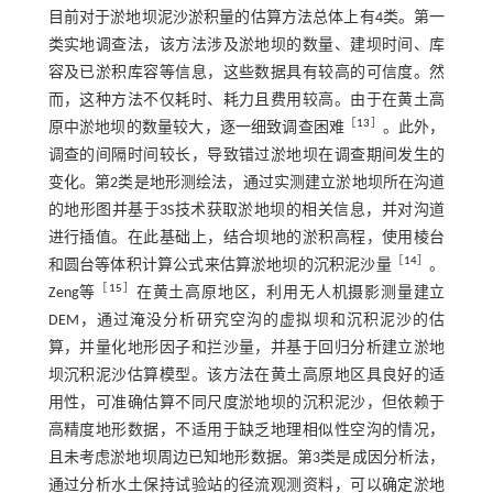
目前对于淤地坝泥沙淤积量的估算方法总体上有4类。第一
类实地调查法，该方法涉及淤地坝的数量、建坝时间、库
容及已淤积库容等信息，这些数据具有较高的可信度。然
而，这种方法不仅耗时、耗力且费用较高。由于在黄土高
［
13
］
原中淤地坝的数量较大，逐一细致调查困难
。此外，
调查的间隔时间较长，导致错过淤地坝在调查期间发生的
变化。第2类是地形测绘法，通过实测建立淤地坝所在沟道
的地形图并基于3S技术获取淤地坝的相关信息，并对沟道
进行插值。在此基础上，结合坝地的淤积高程，使用棱台
［
14
］
和圆台等体积计算公式来估算淤地坝的沉积泥沙量
。
［
15
］
Zeng等
在黄土高原地区，利用无人机摄影测量建立
DEM，通过淹没分析研究空沟的虚拟坝和沉积泥沙的估
算，并量化地形因子和拦沙量，并基于回归分析建立淤地
坝沉积泥沙估算模型。该方法在黄土高原地区具良好的适
用性，可准确估算不同尺度淤地坝的沉积泥沙，但依赖于
高精度地形数据，不适用于缺乏地理相似性空沟的情况，
且未考虑淤地坝周边已知地形数据。第3类是成因分析法，
通过分析水土保持试验站的径流观测资料，可以确定淤地