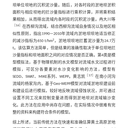
坝单位坝地的沉积泥沙量。随后，对各时段的淤地坝淤积
面积与相应坝地的拦沙量指标进行乘积计算，并将乘积结
果相加，从而得出流域内各时段的沉积泥沙量。冉大川等
［
16
］
在西柳沟流域，结合西柳沟流域自身情况以及地区相
似性原则，指出1990—2010年流域内淤地坝坝地适当修正
2
的减沙指标为650 t/hm
，淤地坝坝地拦蓄泥沙量为24.7万
t。该估算方法简单，但是结果的准确性取决于单位坝地拦
沙量指标和坝地面积之间的对应情况是否正确。第4类是模
型模拟法，基于物理机制的水文模型对流域水文过程进行
模拟，可区分各要素对水沙变化影响的方法，模型有
［
17
］
SEDD、SWAT、MIKE系列、WEPP。黄志凯
在南小河沟
流域的杨家沟内，基于Geo-WEPP模型对流域淤地坝建设前
和建设后进行模拟，较好地反映流域侵蚀状况，并可通过
设置不同工况来控制变量进而得到淤地坝对流域输沙变
化。此方法在应用中尚存在问题，在实际情况中很难有完
整的资料来构建符合条件的模型。
综上所述，当前传统方法在快速和准确估算黄土高原淤地