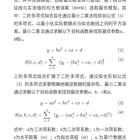
合，并评估其精度，选取最优模型进行建模。基于拟合特
征线与实测值的均方根误差（RMSE）选取最优模型。其
中：二阶多项式拟合旨在通过最小二乘法找到如
公式（1）
的多项式，以最小化实际数据点与拟合曲线之间的平方误
差。最小二乘法通过求解以下目标函数来找到最优参数
a
，
b
和
c
。
2
=
+
+
y
b
x
c
x
d
（1）
y
=
b
x
2
+
c
x
+
d
n
∑
（2）
2
2
(
,
,
)
=
−
(
+
+
)
〔
〕
S
b
c
d
y
b
x
c
x
d
S
(
b
,
c
,
d
)
=
∑
i
=
1
n
y
i
-
(
b
x
i
2
+
c
x
i
+
d
)
2
i
i
i
=
1
i
三阶多项式拟合扩展了二阶多项式，通过拟合形如
公式
（3）
的多项式来更精确地捕捉数据的复杂性。最小二乘法
通过求解以下目标函数来找到最优参数
a，b，c
和
d
。
3
2
=
+
+
+
y
a
x
b
x
c
x
d
（3）
y
=
a
x
3
+
b
x
2
+
c
x
+
d
n
∑
（4）
2
3
2
(
,
,
,
)
=
−
(
+
+
+
)
〔
〕
S
a
b
c
d
y
a
x
b
x
c
x
d
S
(
a
,
b
,
c
,
d
)
=
∑
i
=
1
n
y
i
-
(
a
x
i
3
+
b
x
i
2
+
c
x
i
+
d
)
2
i
i
i
i
=
1
i
式中：
a
为三次项系数；
b
为二次项系数；
c
为一次项系数；
x
为水平距离（m）；
y
为拟合高程（m）；
x
为第
i
个数据点
i