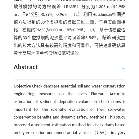
坡线模拟的均方根误差（RMSE）分别为1.305 m和2.958
2
m，且
R
分别>0.994，0.967。（2） 利用Hutchinson空间插
值方法得到的30个虚拟坝的模拟三维曲面，与真实曲面相
2
比，模拟的RMSE为1.03 m，
R
>0.998；（3） 基于该模型估
算的30个虚拟坝的泥沙量平均误差率6.54%。
结论
研究提
出的技术方法具有较高的精度和可靠性，可快速准确估算
黄土高原地区单沟淤地坝沉积泥沙。
Abstract
Objective
Check dams are essential soil and water conservation
engineering measures on the Loess Plateau. Accurate
estimation of sediment deposition volume in check dams is
important for the scientific evaluation of their soil-water
conservation benefits and dynamic safety.
Methods
This study
proposed a sediment estimation method for check dams based
on high-resolution unmanned aerial vehicle （UAV） imagery