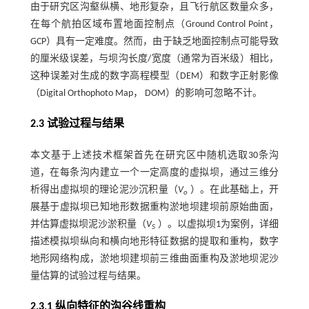
由于研究区沟壑纵横、地形复杂，且飞行航区数量众多，
在每个航拍区域布置地面控制点（Ground Control Point，
GCP）具有一定难度。然而，由于缺乏地面控制点可能导致
的厘米级误差，与坝沟长度/宽度（通常为百米级）相比，
这种误差对生成的数字高程模型（DEM）和数字正射影像
（Digital Orthophoto Map， DOM）的影响可忽略不计。
2.3 试验过程与结果
本文基于上述技术框架首先在研究区中随机选取30条沟
道，在每条沟内建立一个一定高度的虚拟坝，通过三维分
析得出虚拟坝的理论泥沙沉积量（
V
）。在此基础上，开
o
展基于虚拟坝已知地形数据重构淤地坝建坝前原始曲面，
并估算虚拟坝泥沙淤积量（
V
）。以虚拟坝1为案例，详细
S
描述模拟坝纵向和横向地形特征数据的提取和重构，数字
地形网络构成，淤地坝建坝前三维曲面重构及淤地坝泥沙
量估算的试验过程与结果。
2.3.1 纵向特征的沟谷线重构