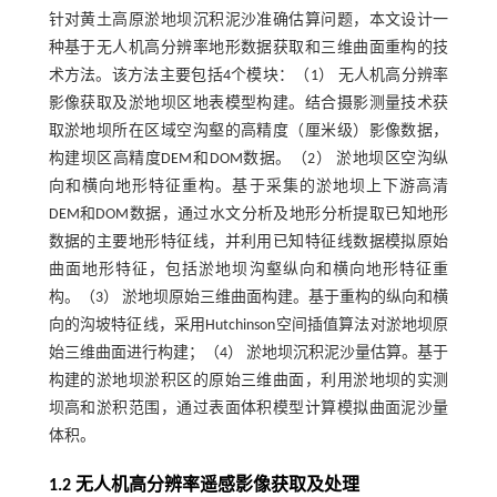
针对黄土高原淤地坝沉积泥沙准确估算问题，本文设计一
种基于无人机高分辨率地形数据获取和三维曲面重构的技
术方法。该方法主要包括4个模块：（1） 无人机高分辨率
影像获取及淤地坝区地表模型构建。结合摄影测量技术获
取淤地坝所在区域空沟壑的高精度（厘米级）影像数据，
构建坝区高精度DEM和DOM数据。（2） 淤地坝区空沟纵
向和横向地形特征重构。基于采集的淤地坝上下游高清
DEM和DOM数据，通过水文分析及地形分析提取已知地形
数据的主要地形特征线，并利用已知特征线数据模拟原始
曲面地形特征，包括淤地坝沟壑纵向和横向地形特征重
构。（3） 淤地坝原始三维曲面构建。基于重构的纵向和横
向的沟坡特征线，采用Hutchinson空间插值算法对淤地坝原
始三维曲面进行构建；（4） 淤地坝沉积泥沙量估算。基于
构建的淤地坝淤积区的原始三维曲面，利用淤地坝的实测
坝高和淤积范围，通过表面体积模型计算模拟曲面泥沙量
体积。
1.2 无人机高分辨率遥感影像获取及处理