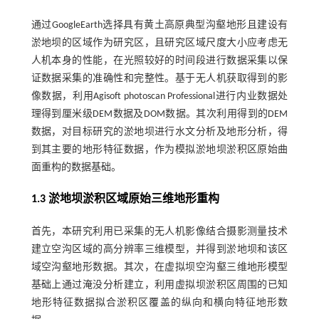
通过GoogleEarth选择具有黄土高原典型沟壑地形且建设有
淤地坝的区域作为研究区，且研究区域尺度大小应考虑无
人机本身的性能，在光照较好的时间段进行数据采集以保
证数据采集的准确性和完整性。基于无人机获取得到的影
像数据，利用Agisoft photoscan Professional进行内业数据处
理得到厘米级DEM数据及DOM数据。其次利用得到的DEM
数据，对目标研究的淤地坝进行水文分析及地形分析，得
到其主要的地形特征数据，作为模拟淤地坝淤积区原始曲
面重构的数据基础。
1.3 淤地坝淤积区域原始三维地形重构
首先，本研究利用已采集的无人机影像结合摄影测量技术
建立空沟区域的高分辨率三维模型，并得到淤地坝和该区
域空沟壑地形数据。其次，在虚拟坝空沟壑三维地形模型
基础上通过淹没分析建立，利用虚拟坝淤积区周围的已知
地形特征数据拟合淤积区覆盖的纵向和横向特征地形数