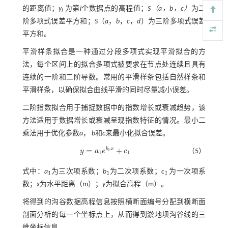
的距离值；
y
为第
i
个数据点的高程值；
S（a，b，c）
为二
i
阶多项式误差平方和；
S
（
a
，
b
，
c
，
d
）为三阶多项式误差
平方和。
平滑样条拟合是一种通过分段多项式实现平滑拟合的方
法，每个区间上的拟合多项式被要求在节点处连续且具有
连续的一阶和二阶导数。常用的平滑样条包括自然样条和
平滑样条，以确保拟合曲线平滑的同时尽量减小误差。
二阶指数拟合用于捕捉数据中的指数增长或衰减趋势，该
方法适用于数据增长或衰减呈现指数特征的情况。最小二
乘法用于优化参数
a
，
b
和
c
来最小化拟合误差。
=
+
b
x
y
a
e
c
（5）
1
y
=
a
1
e
b
1
x
+
c
1
1
1
式中：
a
为三次项系数；
b
为二次项系数；
c
为一次项系
1
1
1
数；
x
为水平距离（m）；
y
为拟合高程（m）。
将得到的沟谷数据高程信息按照横断面编号分配到横断面
剖面分析的每一个坐标点上，从而得到淤地坝沟谷线的三
维坐标信息。