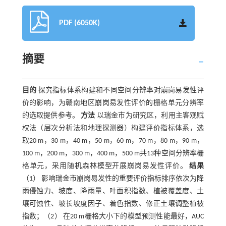
PDF (6050K)
摘要
目的
探究指标体系构建和不同空间分辨率对崩岗易发性评
价的影响，为赣南地区崩岗易发性评价的栅格单元分辨率
的选取提供参考。
方法
以瑞金市为研究区，利用主客观赋
权法（层次分析法和地理探测器）构建评价指标体系，选
取20 m，30 m，40 m，50 m，60 m，70 m，80 m，90 m，
100 m，200 m，300 m，400 m，500 m共13种空间分辨率栅
格单元，采用随机森林模型开展崩岗易发性评价。
结果
（1） 影响瑞金市崩岗易发性的重要评价指标排序依次为降
雨侵蚀力、坡度、降雨量、叶面积指数、植被覆盖度、土
壤可蚀性、坡长坡度因子、着色指数、修正土壤调整植被
指数；（2） 在20 m栅格大小下的模型预测性能最好，AUC