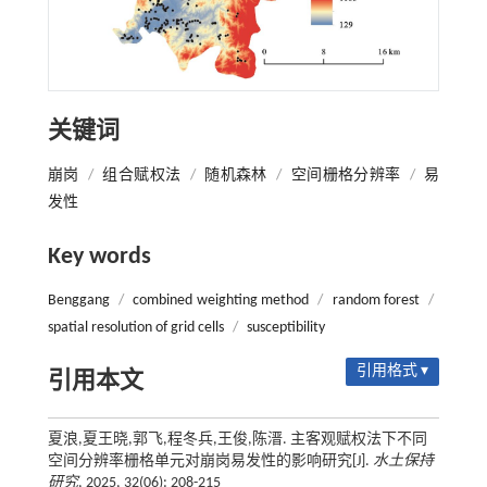
关键词
崩岗
/
组合赋权法
/
随机森林
/
空间栅格分辨率
/
易
发性
Key words
Benggang
/
combined weighting method
/
random forest
/
spatial resolution of grid cells
/
susceptibility
引用格式 ▾
引用本文
夏浪,夏王晓,郭飞,程冬兵,王俊,陈溍. 主客观赋权法下不同
空间分辨率栅格单元对崩岗易发性的影响研究[J].
水土保持
研究
, 2025, 32(06): 208-215