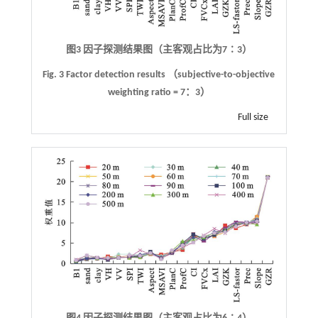
图3 因子探测结果图（主客观占比为7∶3）
Fig. 3 Factor detection results （subjective-to-objective
weighting ratio = 7：3）
Full size