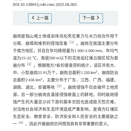
DOI:10.13869/j.cnki.rswc.2025.06.003
上一篇
下一篇
崩岗是指山坡土体或岩体风化壳在重力与水力综合作用下
［
1
］
分离、崩塌和堆积的侵蚀现象
。崩岗在我国主要分布
于南方地区，并且在年均降雨量为1 300~2 000 mm、年均气
温为15~22 ℃、海拔500 m以下的花岗岩红壤丘陵区较为普
［
2
］
遍分布
。根据南方7省的普查资料统计，该区共有大、
2
中、小型崩岗23.91万个，崩岗总面积1 220 km
，崩岗防治
2
总面积2 436 km
，主要分布于广东、江西、广西、福建、
［
3
］
湖南、湖北、安徽等地
。崩岗侵蚀不仅会破坏土地资
源，且一部分崩岗会直接侵蚀坡面上的耕地，同时崩岗侵
蚀产生的大量泥沙对下游的基本农田也造成毁灭性灾难，
对当地社会经济和生态环境造成严重影响，是南方红壤区
生态安全、粮食安全、防洪安全和人民安全的主要威胁之
［
4
］
一
，因此开展崩岗空间预测具有非常重要的意义。