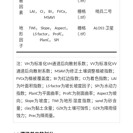
被
（.tif）
因
LAI， CI， BI， FVCx，
栅格
哨兵二号
素
MSAVI
（.tif）
地
TWI， Slope， Aspect，
栅格
ALOS1-卫星
形
LS
-factor， ProfC，
（.tif）
因
PlanC， SPI
子
注：
VH为标准化VH通道后向散射系数；VV为标准化VV
通道后向散射系数；MSAVI为修正土壤调整植被指数；
FVCx为植被覆盖度；BI为红边指数；CI为着色指数；LAI
为叶面积指数；
LS
-factor为坡长坡度因子；SPI为水动力
指数；PlanC为平面曲率；ProfC为剖面曲率；Aspect为坡
向；Slope为坡度；TWI为地形湿度指数；sand为砂含
量；clay为黏土含量；GZK为土壤可蚀性；GZR为降雨侵
蚀力；Prec为降雨量。