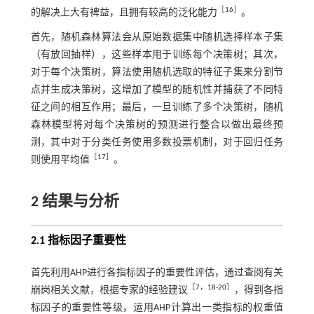
［
16
］
的解决上大有裨益，且拥有较高的泛化能力
。
首先，随机森林算法会从原始数据集中随机选择样本子集
（有放回抽样），这些样本用于训练每个决策树；其次，
对于每个决策树，算法使用随机选取的特征子集来分割节
点并生成决策树，这增加了模型的随机性并捕获了不同特
征之间的相互作用；最后，一旦训练了多个决策树，随机
森林模型将对每个决策树的预测进行整合以做出最终预
测，其中对于分类任务使用多数投票机制，对于回归任务
［
17
］
则使用平均值
。
2 结果与分析
2.1 指标因子重要性
首先利用AHP进行各指标因子的重要性评估，通过查阅有关
［
7
，
18
-
20
］
崩岗相关文献，根据专家的经验建议
，得到各指
标因子的重要性等级，运用AHP计算出一类指标的权重值