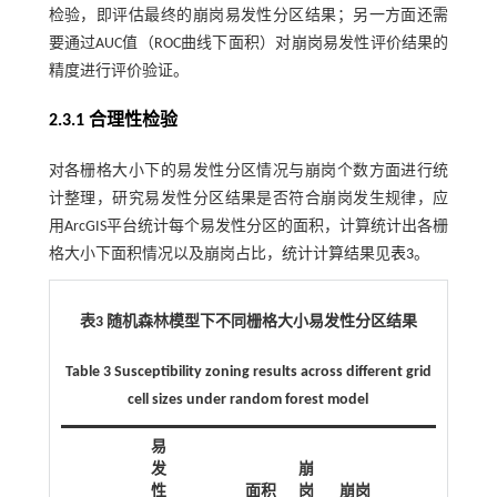
检验，即评估最终的崩岗易发性分区结果；另一方面还需
要通过AUC值（ROC曲线下面积）对崩岗易发性评价结果的
精度进行评价验证。
2.3.1 合理性检验
对各栅格大小下的易发性分区情况与崩岗个数方面进行统
计整理，研究易发性分区结果是否符合崩岗发生规律，应
用ArcGIS平台统计每个易发性分区的面积，计算统计出各栅
格大小下面积情况以及崩岗占比，统计计算结果见
表3
。
表3 随机森林模型下不同栅格大小易发性分区结果
Table 3 Susceptibility zoning results across different grid
cell sizes under random forest model
易
发
崩
易
性
面积
岗
崩岗
发