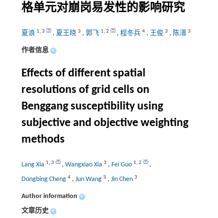
格单元对崩岗易发性的影响研究
1
,
3
3
1
,
2
4
3
3
夏浪
,
夏王晓
,
郭飞
,
程冬兵
,
王俊
,
陈溍
作者信息
+
Effects of different spatial
resolutions of grid cells on
Benggang susceptibility using
subjective and objective weighting
methods
1
,
3
3
1
,
2
Lang Xia
,
Wangxiao Xia
,
Fei Guo
,
4
3
3
Dongbing Cheng
,
Jun Wang
,
Jin Chen
Author information
+
文章历史
+