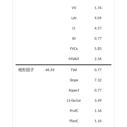
VV
1.74
LAI
9.09
CI
4.57
BI
0.77
FVCx
5.83
MSAVI
2.56
地形因子
46.69
TWI
0.77
Slope
7.32
Aspect
0.77
LS-factor
3.49
ProfC
1.16
PlanC
1.16