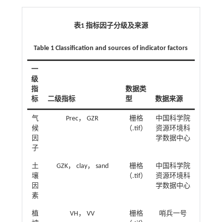
表1 指标因子分级及来源
Table 1 Classification and sources of indicator factors
一
级
指
数据类
标
二级指标
型
数据来源
气
Prec， GZR
栅格
中国科学院
候
（.tif）
资源环境科
因
学数据中心
子
土
GZK， clay， sand
栅格
中国科学院
壤
（.tif）
资源环境科
因
学数据中心
素
植
VH， VV
栅格
哨兵一号