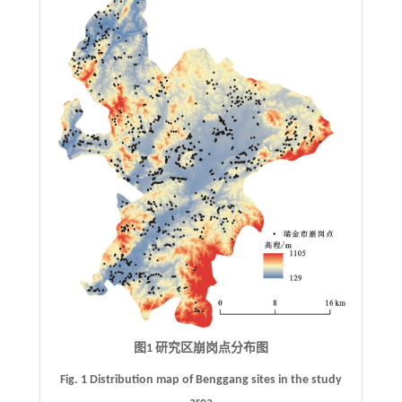
图1 研究区崩岗点分布图
Fig. 1 Distribution map of Benggang sites in the study