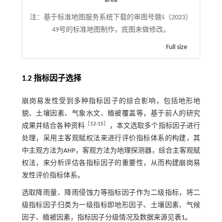
area
注：
基于标准地图服务系统下载的审图号赣S（2023）
49号的标准地图制作，底图未做修改。
Full size
1.2 指标因子选择
崩岗易发性受到多种指标因子的综合影响，包括地形地
貌、土壤因素、气象水文、植被覆盖等，基于前人的研究
［
12
-
15
］
成果并结合各种资料
，本文选取多个指标因子进行
处理，采用主客观赋权法来进行评价指标体系的构建，其
中主观方法为AHP，客观方法为地理探测器，综合主客观赋
权法，来分析评估各指标因子的重要性，从而构建崩岗易
发性评价指标体系。
选取降雨量、降雨侵蚀力等指标因子作为二级指标，将二
级指标因子归类为一级指标即地形因子、土壤因素、气候
因子、植被因素，指标因子分级情况及数据来源见
表1
。