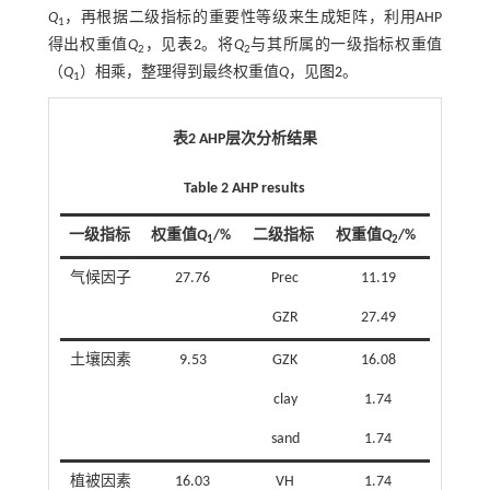
Q
，再根据二级指标的重要性等级来生成矩阵，利用AHP
1
得出权重值
Q
，见
表2
。将
Q
与其所属的一级指标权重值
2
2
（
Q
）相乘，整理得到最终权重值
Q
，见
图2
。
1
表2 AHP层次分析结果
Table 2 AHP results
一级指标
权重值
Q
/%
二级指标
权重值
Q
/%
1
2
气候因子
27.76
Prec
11.19
GZR
27.49
土壤因素
9.53
GZK
16.08
clay
1.74
sand
1.74
植被因素
16.03
VH
1.74