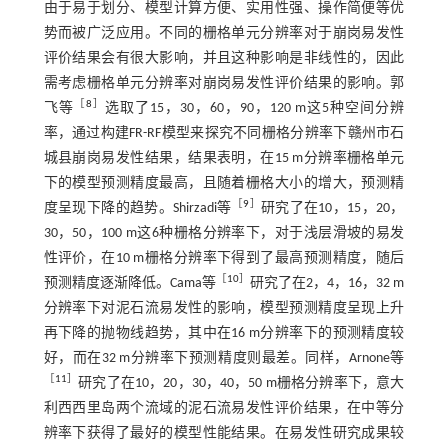
由于易于划分、模型计算方便、实用性强、操作简便等优
势而被广泛应用。不同的栅格单元分辨率对于崩岗易发性
评价结果会有很大影响，并且这种影响是非线性的，因此
需考虑栅格单元分辨率对崩岗易发性评价结果的影响。郭
［
8
］
飞等
选取了15，30，60，90，120 m这5种空间分辨
率，通过构建FR-RF模型来探究不同栅格分辨率下赣州市石
城县崩岗易发性结果，结果表明，在15 m分辨率栅格单元
下的模型预测精度最高，且随着栅格大小的增大，预测精
［
9
］
度呈现下降的趋势。Shirzadi等
研究了在10，15，20，
30，50，100 m这6种栅格分辨率下，对于浅层滑坡的易发
性评价，在10 m栅格分辨率下得到了最高预测精度，随后
［
10
］
预测精度逐渐降低。Cama等
研究了在2，4，16，32 m
分辨率下对泥石流易发性的影响，模型预测精度呈现上升
再下降的抛物线趋势，其中在16 m分辨率下的预测精度较
好，而在32 m分辨率下预测精度则最差。同样，Arnone等
［
11
］
研究了在10，20，30，40，50 m栅格分辨率下，意大
利西西里岛两个流域的泥石流易发性评价结果，在中等分
辨率下获得了最好的模型性能结果。在易发性研究成果较