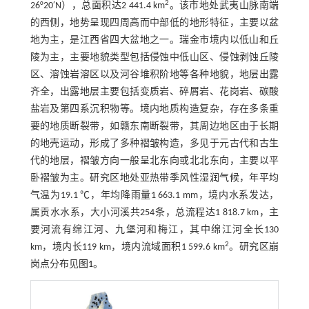
2
26°20′N），总面积达2 441.4 km
。该市地处武夷山脉南端
的西侧，地势呈现四周高而中部低的地形特征，主要以盆
地为主，是江西省四大盆地之一。瑞金市境内以低山和丘
陵为主，主要地貌类型包括侵蚀中低山区、侵蚀剥蚀丘陵
区、溶蚀岩溶区以及河谷堆积阶地等各种地貌，地层出露
齐全，出露地层主要包括变质岩、碎屑岩、花岗岩、碳酸
盐岩及第四系沉积物等。境内地质构造复杂，存在多条重
要的地质断裂带，如赣东南断裂带，其周边地区由于长期
的地壳运动，形成了多种褶皱构造，多见于元古代和古生
代的地层，褶皱方向一般呈北东向或北北东向，主要以平
卧褶皱为主。研究区地处亚热带季风性湿润气候，年平均
气温为19.1 ℃，年均降雨量1 663.1 mm，境内水系发达，
属贡水水系，大小河溪共254条，总流程达1 818.7 km，主
要河流有绵江河、九堡河和梅江，其中绵江河全长130
2
km，境内长119 km，境内流域面积1 599.6 km
。研究区崩
岗点分布见
图1
。