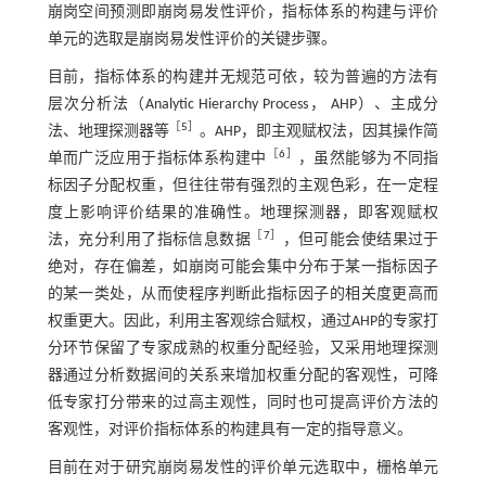
崩岗空间预测即崩岗易发性评价，指标体系的构建与评价
单元的选取是崩岗易发性评价的关键步骤。
目前，指标体系的构建并无规范可依，较为普遍的方法有
层次分析法（Analytic Hierarchy Process， AHP）、主成分
［
5
］
法、地理探测器等
。AHP，即主观赋权法，因其操作简
［
6
］
单而广泛应用于指标体系构建中
，虽然能够为不同指
标因子分配权重，但往往带有强烈的主观色彩，在一定程
度上影响评价结果的准确性。地理探测器，即客观赋权
［
7
］
法，充分利用了指标信息数据
，但可能会使结果过于
绝对，存在偏差，如崩岗可能会集中分布于某一指标因子
的某一类处，从而使程序判断此指标因子的相关度更高而
权重更大。因此，利用主客观综合赋权，通过AHP的专家打
分环节保留了专家成熟的权重分配经验，又采用地理探测
器通过分析数据间的关系来增加权重分配的客观性，可降
低专家打分带来的过高主观性，同时也可提高评价方法的
客观性，对评价指标体系的构建具有一定的指导意义。
目前在对于研究崩岗易发性的评价单元选取中，栅格单元