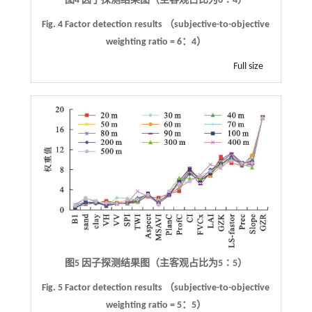
图4 因子探测结果图（主客观占比为6∶4）
Fig. 4 Factor detection results （subjective-to-objective
weighting ratio = 6：4）
Full size
图5 因子探测结果图（主客观占比为5∶5）
Fig. 5 Factor detection results （subjective-to-objective
weighting ratio = 5：5）