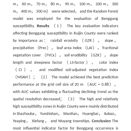
m， 60 m， 70 m， 80 m， 90 m， 100 m， 200 m， 300
m， 400 m， 500 m） were selected， and the Random Forest
model was employed for the evaluation of Benggang
susceptibility.
Results
（1） The key evaluation indicators
affecting Benggang susceptibility in Ruijin County were ranked
by importance as： rainfall erosivity （GZR）， slope，
precipitation （Prec）， leaf area index （LAI）， fractional
vegetation cover （FVCx）， soil erodibility （GZK）， slope
length and steepness factor （LS-factor）， color index
（CI）， and modified soil-adjusted vegetation index
（MSAVI）； （2） The model achieved the best prediction
performance at the grid cell size of 20 m （AUC = 0.88），
with AUC values exhibiting a fluctuating declining trend as the
spatial resolution decreased； （3） The high and relatively
high susceptibility zones in Ruijin County were mainly distributed
in Shazhouba， Yunshishan， Wantian， Huangbai， Jiubao，
Yeaping， Xiefang， and Wuyang townships.
Conclusion
The
most influential indicator factor for Benggang occurrence is