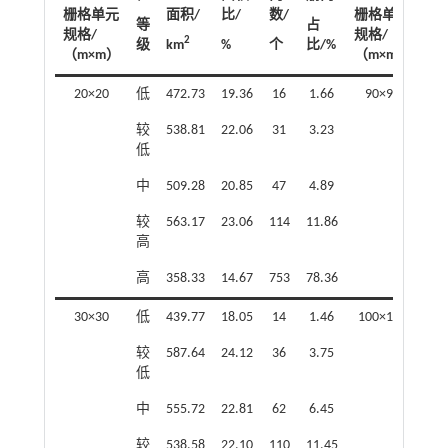
栅格单元
面积/
比/
数/
栅格单元
性
等
占
规格/
规格/
等
2
级
km
%
个
比/%
（m×m）
（m×m）
级
20×20
低
472.73
19.36
16
1.66
90×90
低
较
538.81
22.06
31
3.23
较
低
低
中
509.28
20.85
47
4.89
中
较
563.17
23.06
114
11.86
较
高
高
高
358.33
14.67
753
78.36
高
30×30
低
439.77
18.05
14
1.46
100×100
低
较
587.64
24.12
36
3.75
较
低
低
中
555.72
22.81
62
6.45
中
较
538.58
22.10
110
11.45
较