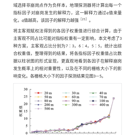
域选择非崩岗点作为负样本，地理探测器将计算出每一个
指标因子对崩岗发生的解释力，这一解释力通过
q
值来量
［
21
］
化，
q
值越高，该因子的解释力越强
。
将主客观赋权法得到的各因子权重值进行综合计算，由于
主客观不同占比可能对指标权重有一定影响，本文考虑了3
种方案，主客观占比分别为7∶3，6∶4，5∶5，统计出综
合权重值，整理得到的结果，将各指标因子权重值占比数
据以柱状图的形式呈现，更直观地看到各因子在解释崩岗
发生概率上的相对重要性，以及在不同的栅格大小下的影
响变化。各栅格大小下的因子探测结果见图
3
—
5
。