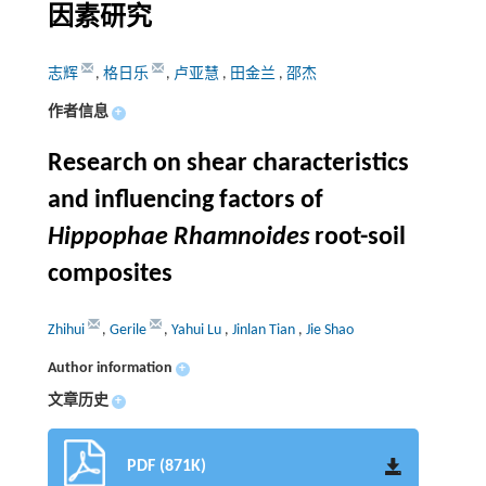
因素研究
志辉
,
格日乐
,
卢亚慧
,
田金兰
,
邵杰
作者信息
+
Research on shear characteristics
and influencing factors of
Hippophae Rhamnoides
root-soil
composites
Zhihui
,
Gerile
,
Yahui Lu
,
Jinlan Tian
,
Jie Shao
Author information
+
文章历史
+
PDF (871K)