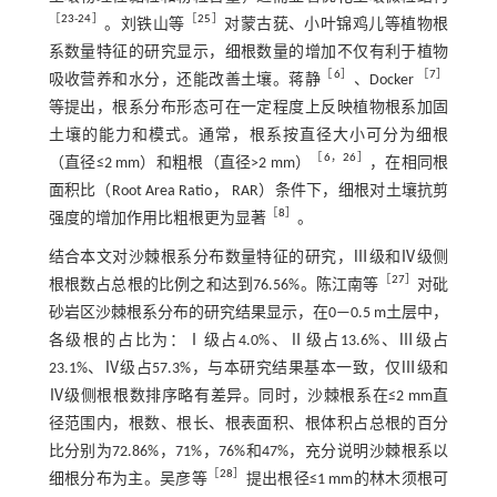
［
23
-
24
］
［
25
］
。刘铁山等
对蒙古莸、小叶锦鸡儿等植物根
系数量特征的研究显示，细根数量的增加不仅有利于植物
［
6
］
［
7
］
吸收营养和水分，还能改善土壤。蒋静
、Docker
等提出，根系分布形态可在一定程度上反映植物根系加固
土壤的能力和模式。通常，根系按直径大小可分为细根
［
6
，
26
］
（直径≤2 mm）和粗根（直径>2 mm）
，在相同根
面积比（Root Area Ratio， RAR）条件下，细根对土壤抗剪
［
8
］
强度的增加作用比粗根更为显著
。
结合本文对沙棘根系分布数量特征的研究，Ⅲ级和Ⅳ级侧
［
27
］
根根数占总根的比例之和达到76.56%。陈江南等
对砒
砂岩区沙棘根系分布的研究结果显示，在0—0.5 m土层中，
各级根的占比为：Ⅰ级占4.0%、Ⅱ级占13.6%、Ⅲ级占
23.1%、Ⅳ级占57.3%，与本研究结果基本一致，仅Ⅲ级和
Ⅳ级侧根根数排序略有差异。同时，沙棘根系在≤2 mm直
径范围内，根数、根长、根表面积、根体积占总根的百分
比分别为72.86%，71%，76%和47%，充分说明沙棘根系以
［
28
］
细根分布为主。吴彦等
提出根径≤1 mm的林木须根可