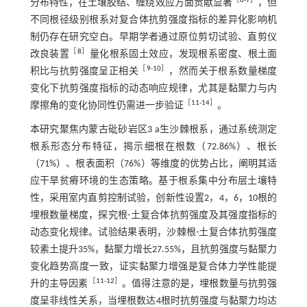
［
6
-
7
］
分布特性，在土壤胶结、缠绕效应方面贡献显著
，但
不同根径级别根系对复合体抗剪强度指标的差异化影响机
制仍存在研究空白。早期学者通过原位剪切试验、直剪仪
［
8
］
改良装置
量化根系固土效应，发现根系密度、根土面
［
9
-
10
］
积比与抗剪强度呈正相关
，然而关于根系数量梯度
变化下抗剪强度指标的动态响应规律，尤其是黏聚力与内
［
11
-
14
］
摩擦角的变化协同性仍需进一步验证
。
本研究聚焦内蒙古砒砂岩区3 a生沙棘根系，通过系统测定
根系形态分布特征，揭示细根在根数（72.86%）、根长
（71%）、根表面积（76%）等维度的优势占比，阐明其适
应干旱贫瘠环境的生态策略。基于根系集中分布层土壤特
性，采用室内直剪控制试验，创新性设置2，4，6，10根的
埋根数量梯度，探究根-土复合体抗剪强度及其强度指标的
动态变化规律。试验结果表明，沙棘根-土复合体抗剪强度
较素土提升35%，黏聚力增长27.55%，且抗剪强度与黏聚力
变化趋势高度一致，证实黏聚力增强是复合体力学性能提
［
11
-
12
］
升的主导因素
。值得注意的是，埋根数量与抗剪强
度呈非线性关系，当埋根数达4根时抗剪强度与黏聚力均达