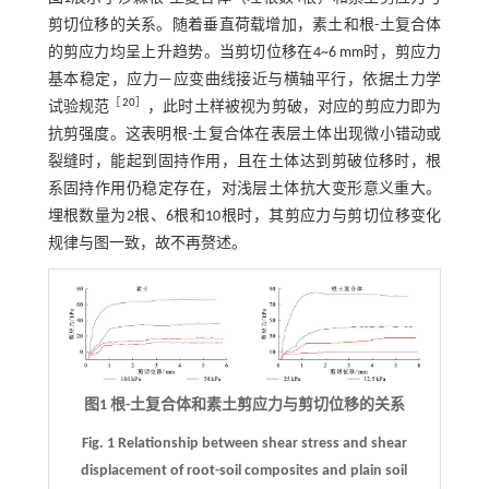
剪切位移的关系。随着垂直荷载增加，素土和根-土复合体
的剪应力均呈上升趋势。当剪切位移在4~6 mm时，剪应力
基本稳定，应力—应变曲线接近与横轴平行，依据土力学
［
20
］
试验规范
，此时土样被视为剪破，对应的剪应力即为
抗剪强度。这表明根-土复合体在表层土体出现微小错动或
裂缝时，能起到固持作用，且在土体达到剪破位移时，根
系固持作用仍稳定存在，对浅层土体抗大变形意义重大。
埋根数量为2根、6根和10根时，其剪应力与剪切位移变化
规律与图一致，故不再赘述。
图1 根-土复合体和素土剪应力与剪切位移的关系
Fig. 1 Relationship between shear stress and shear
displacement of root-soil composites and plain soil