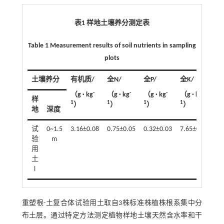
表1 样地土壤养分测定表
Table 1 Measurement results of soil nutrients in sampling
plots
土壤养分
有机质/
全N/
全P/
全K/
速
-
-
-
-
（g · kg
（g · kg
（g · kg
（g · kg
（g
样
1
1
1
1
1
）
）
）
）
地
深度
试
0~1.5
3.16±0.08
0.75±0.05
0.32±0.03
7.65±0.06
4.
验
m
用
土
l
重塑根-土复合体试验用土取自3株标准株植株根系集中分
布土层。通过特定方法测定植物样地土壤天然含水率和干