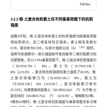
Full size
3.2.2 根-土复合体和素土在不同垂直荷载下的抗剪
强度
由
图2
可知，根-土复合体和素土的抗剪强度均随垂直荷载
增加而增大，且二者呈线性正相关，素土相关系数为
［
20
］
0.99，复合体为0.998，与库仑强度
公式（6）
相符，
说明可依据摩尔—库仑强度破坏准则推导二者的黏聚力和
内摩擦角。在12.5 kPa垂直荷载下，根-土复合体抗剪强度为
（18.95±0.76a） kPa，素土为（15.74±0.33b）
kPa（
p
<0.05），复合体抗剪强度较素土提高了20.4%；根-
土复合体黏聚力为（10.65±0.16a） kPa，素土为
（8.35±0.12b） kPa（
p
<0.05），复合体黏聚力增长
27.55%；内摩擦角则是素土（30.98±0.63a）（°）大于根-土
复合体的（30.08±0.75a）（°）（
p
<0.05）。埋根数为2根、
6根和10根时，根-土复合体抗剪强度与垂直荷载关系与埋