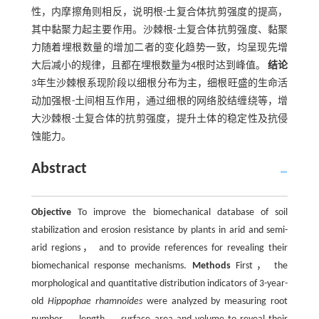
性，内摩擦角则相反，说明根-土复合体抗剪强度的提高，
其中黏聚力起主要作用。沙棘根-土复合体抗剪强度、黏聚
力随着埋根数量的增加二者的变化趋势一致，均呈现先增
大后减小的规律，且都在埋根数量为4根时达到峰值。
结论
3年生沙棘根系现阶段以细根分布为主，细根旺盛的生命活
动加强根-土间相互作用，通过细根的网络胶结缠绕等，增
大沙棘根-土复合体的抗剪强度，提升土体的稳定性及抗侵
蚀能力。
Abstract
Objective
To improve the biomechanical database of soil
stabilization and erosion resistance by plants in arid and semi-
arid regions， and to provide references for revealing their
biomechanical response mechanisms.
Methods
First， the
morphological and quantitative distribution indicators of 3-year-
old
Hippophae rhamnoides
were analyzed by measuring root