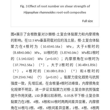
Fig. 3 Effect of root number on shear strength of
Hippophae rhamnoides
root-soil composites
Full size
图4
展示了含根数量对沙棘根-土复合体黏聚力和内摩擦角
的影响。在12.5 kPa垂直荷载对应的浅土层，根-土复合体黏
聚力在4根时为（10.65±0.16a） kPa，大于6根时的
（8.68±0.06b） kPa，10根时的（5.87±0.04c） kPa和2根时
的（3.1±0.02d） kPa（
p
<0.05）；内摩擦角在10根时为
（37.79±2.56a）（°），大于2根时的（30.48±1.85b）
（°），4根时的（30.08±1.81b）（°）和6根时的
（29.25±0.74b）（°）（
p
<0.05）。黏聚力变化趋势与抗剪
强度一致，先增后减，在含根量4根时达峰值，内摩擦角变
化规律不明显，进一步证实黏聚力对根-土复合体抗剪强度
提升作用关键。LSD多重比较表明，0.05水平下根-土复合体
黏聚力在2根、4根、6根和10根时两两间差异显著，内摩擦
角在10根与2根、4根、6根间差异显著，2根、4根、6根两