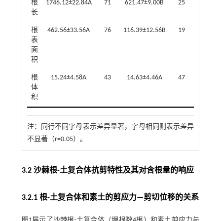
根
1746.12±22.84A
71
621.47±9.00B
25
86.17±1
长
根
462.56±33.56A
76
116.39±12.56B
19
27.45±6
表
面
积
根
15.24±4.58A
43
14.63±4.46A
47
2.89±0
体
积
注：
同行不同字母表示差异显著，字母相同则表示差异
不显著（
r
=0.05）。
3.2 沙棘根-土复合体抗剪特性及其对含根量的响应
3.2.1 根-土复合体和素土的剪应力—剪切位移的关系
图1
展示了沙棘根-土复合体（埋根数4根）和素土剪应力与