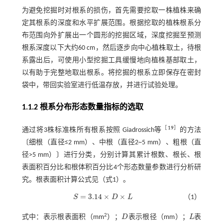
为避免挖掘时对根系的损伤，首先需要挖取一株植株来确
定其根系的深度和水平扩展范围。根据挖取的植株根系分
布范围向外扩展出一个圆形的挖掘区域，深度挖掘至预测
根系深度以下大约60 cm，然后逐步向中心植株取土，待根
系露出后，可使用小型挖掘工具缓慢地向植株基部取土，
以有助于完整地取出根系。将挖掘的根系立即保存在密封
袋中，带回实验室进行低温存放，并进行试验处理。
1.1.2 根系分布形态数量指标的选取
［
19
］
通过将3株标准株所有根系按照 Giadrossich等
的方法
〔细根（直径≤2 mm）、中根（直径2~5 mm）、粗根（直
径>5 mm）〕进行分类，分别计算其累计根数、根长、根
表面积百分比和根体积百分比4个形态数量参数进行分析研
究。根表面积计算公式见（
式1
）。
=
3.14
×
×
S
D
L
（1）
S
=
3.14
×
D
×
L
2
式中：表示根表面积（mm
）；
D
表示根径（mm）；
L
表
D
L