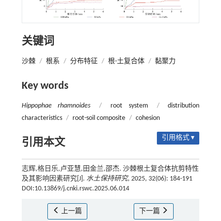
关键词
沙棘
/
根系
/
分布特征
/
根-土复合体
/
黏聚力
Key words
Hippophae rhamnoides
/
root system
/
distribution
characteristics
/
root-soil composite
/
cohesion
引用格式 ▾
引用本文
志辉,格日乐,卢亚慧,田金兰,邵杰. 沙棘根土复合体抗剪特性
及其影响因素研究[J].
水土保持研究
, 2025, 32(06): 184-191
DOI:10.13869/j.cnki.rswc.2025.06.014
上一篇
下一篇