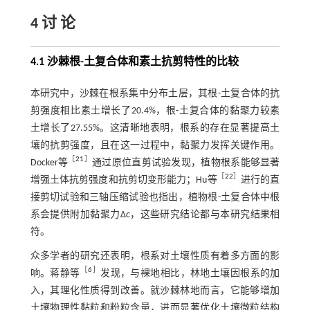
4 讨 论
4.1 沙棘根-土复合体和素土抗剪特性的比较
本研究中，沙棘在根系集中分布土层，其根-土复合体的抗
剪强度相比素土增长了20.4%，根-土复合体的黏聚力较素
土增长了27.55%。这清晰地表明，根系的存在显著提高土
壤的抗剪强度，且在这一过程中，黏聚力发挥关键作用。
［
21
］
Docker等
通过原位直剪试验发现，植物根系能够显著
［
22
］
增强土体抗剪强度和抗剪切变形能力；Hu等
进行的直
接剪切试验和三轴压缩试验也指出，植物根-土复合体中根
系会提供附加黏聚力Δ
c
，这些研究结论都与本研究结果相
符。
众多学者的研究还表明，根系对土壤性质有着多方面的影
［
6
］
响。蒋静等
发现，与裸地相比，林地土壤因根系的加
入，其理化性质得到改善。就沙棘林地而言，它能够增加
土壤物理性黏粒和粉粒含量，进而显著优化土壤微粒结构