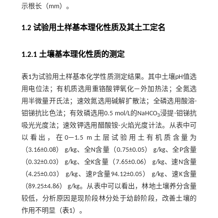
示根长（mm）。
1.2 试验用土样基本理化性质及其土工定名
1.2.1 土壤基本理化性质的测定
表1
为试验用土样基本化学性质测定结果。其中土壤pH值选
用电位法；有机质选用重铬酸钾氧化—外加热法；全氮选
用半微量开氏法；速效氮选用碱解扩散法；全磷选用酸溶-
钼锑抗比色法；有效磷选用0.5 mol/L的NaHCO
浸提-钼锑抗
3
吸光光度法；速效钾选用醋酸铵-火焰光度计法。从表中可
以看出，在0—1.5 m土层试验用土有机质含量为
（3.16±0.08） g/kg、全N含量（0.75±0.05） g/kg、全P含量
（0.32±0.03） g/kg、全K含量（7.65±0.06） g/kg、速N含量
（4.25±0.03） g/kg、速P含量94.12±0.05） g/kg、速K含量
（89.25±4.86） g/kg。从表中可以看出，林地土壤养分含量
较低，分析原因是现阶段林分处于幼龄阶段，改善土壤的
作用不明显（
表1
）。