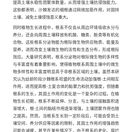
提高土壤水稳性团聚体数量，从而增强土壤抗侵蚀能力。
这些都表明，沙棘发达的细根通过网络加筋作用，对固持
土壤、减免土壤侵蚀意义重大。
同时植物生长进程中，根系不仅会从周边环境吸收水分与
养分，还会向周围土壤释放有机酸、糖类、酚类等有机化
合物。这些根系分泌物能为根际微生物供应物质、能量及
营养，进而改变土壤微生物的活性和生态分布，形成根际
效应。大量研究表明，根系分泌物对根际微生物的多样性
与丰富度有着重要影响，使得植物根系周围土壤中的微生
物多样性和丰富度明显高于非根系区域的土壤。虽然本研
究认为幼龄阶段沙棘根系旺盛的生命活动加强根-土间相互
作用，进而提高根-土复合体的黏聚力和抗剪强度，但随着
根系的生长，其固土作用的变化是一个复杂的过程。在植
物生长初期，根系不断延伸、分支，与土壤的接触面积逐
渐增大，根-土间的黏结作用逐渐增强，土壤团聚作用也随
之提高。然而，当根系生长到一定阶段后，可能会受到土
壤空间、养分供应等因素的限制，其固土作用的增强趋势
可能会减缓，甚至在某些情况下，由于根系的老化、腐烂