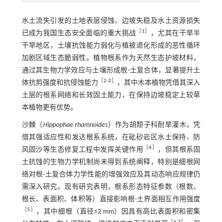
水土流失引发的土地表层侵蚀、边坡失稳及水土资源损失
［
1
］
已成为我国生态安全面临的重大挑战
，尤其在干旱半
干旱地区，土壤抗蚀能力弱化与植被退化形成的恶性循环
加剧区域生态脆弱性。植物根系作为天然生态护坡材料，
通过其生物力学效应与土壤形成根-土复合体，显著提升土
［
2
-
3
］
体抗剪强度和抗侵蚀能力
，其中木本植物凭借其深入
土层的根系网络和长效固土能力，在保持边坡稳定上较草
本植物更有优势。
沙棘（
Hippophae rhamnoides
）作为胡颓子科耐旱灌木，凭
借其强适应性和发达根系系统，在砒砂岩区水土保持、防
［
4
］
风固沙等生态修复工程中发挥关键作用
，但其根系固
土抗蚀的生物力学机制尚未得到系统阐释，特别是细根网
络对根-土复合体力学性能的增强效应及其动态响应规律仍
需深入研究。现有研究表明，根系形态特征参数（根数、
根长、表面积、体积等）直接影响根-土界面相互作用强度
［
5
］
，其中细根（直径≤2 mm）因具有高比表面积和密集