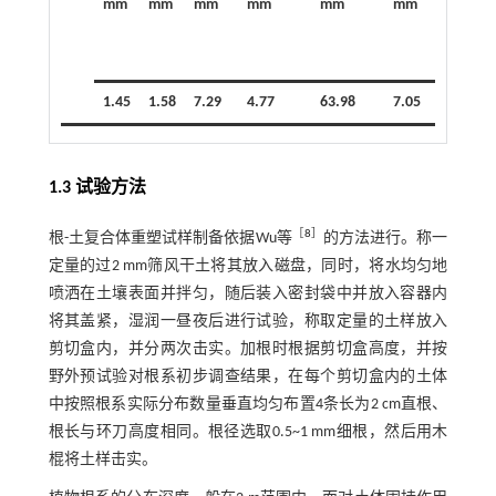
mm
mm
mm
mm
mm
mm
m
1.45
1.58
7.29
4.77
63.98
7.05
16
1.3 试验方法
［
8
］
根-土复合体重塑试样制备依据Wu等
的方法进行。称一
定量的过2 mm筛风干土将其放入磁盘，同时，将水均匀地
喷洒在土壤表面并拌匀，随后装入密封袋中并放入容器内
将其盖紧，湿润一昼夜后进行试验，称取定量的土样放入
剪切盒内，并分两次击实。加根时根据剪切盒高度，并按
野外预试验对根系初步调查结果，在每个剪切盒内的土体
中按照根系实际分布数量垂直均匀布置4条长为2 cm直根、
根长与环刀高度相同。根径选取0.5~1 mm细根，然后用木
棍将土样击实。