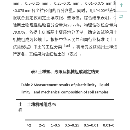
mm，0.5~0.25 mm，0.25~0.01 mm，0.01~0.075 mm和
<0.075 mm各个粒径组的百分含量。同时，用LP-100型液塑
限联合测定仪测定土壤液限、塑限值。综合结果表明，试
验用土物理性黏粒百分含量为23.77%，物理性砂粒含量为
79.07%，依据卡庆斯基土壤质地分类制，确定该试验用土
机械组成为轻壤土。根据中华人民共和国行业标准《土工
［
18
］
试验规程》中土的工程分类
，将研究区试验用土样进
行定名，其结果为含细粒土砂（
表2
）。
表2 土样塑、液限及机械组成测定结果
Table 2 Measurement results of plastic limit， liquid
limit， and mechanical composition of soil samples
土
土壤机械组成/%
样
>2
2~1
1~0.5
0.5~0.25
0.5~0.01
0.01~0.075
<0