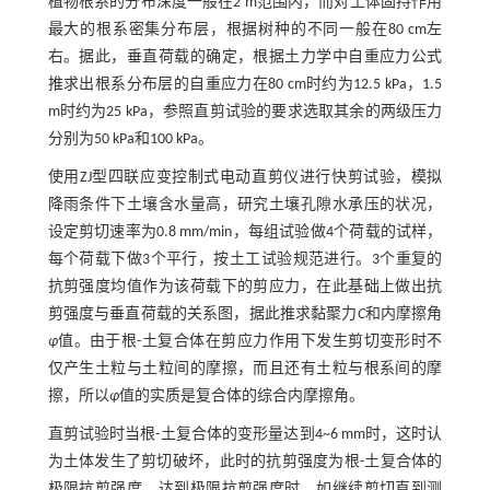
植物根系的分布深度一般在2 m范围内，而对土体固持作用
最大的根系密集分布层，根据树种的不同一般在80 cm左
右。据此，垂直荷载的确定，根据土力学中自重应力公式
推求出根系分布层的自重应力在80 cm时约为12.5 kPa，1.5
m时约为25 kPa，参照直剪试验的要求选取其余的两级压力
分别为50 kPa和100 kPa。
使用ZJ型四联应变控制式电动直剪仪进行快剪试验，模拟
降雨条件下土壤含水量高，研究土壤孔隙水承压的状况，
设定剪切速率为0.8 mm/min，每组试验做4个荷载的试样，
每个荷载下做3个平行，按土工试验规范进行。3个重复的
抗剪强度均值作为该荷载下的剪应力，在此基础上做出抗
剪强度与垂直荷载的关系图，据此推求黏聚力
C
和内摩擦角
ɸ
值。由于根-土复合体在剪应力作用下发生剪切变形时不
仅产生土粒与土粒间的摩擦，而且还有土粒与根系间的摩
擦，所以
ɸ
值的实质是复合体的综合内摩擦角。
直剪试验时当根-土复合体的变形量达到4~6 mm时，这时认
为土体发生了剪切破坏，此时的抗剪强度为根-土复合体的
极限抗剪强度。达到极限抗剪强度时，如继续剪切直到测