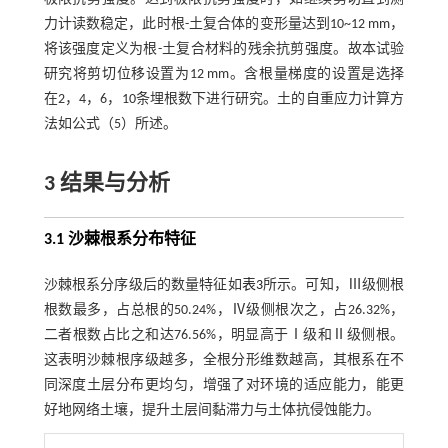
力计读数稳定，此时根-土复合体的变形量达到10~12 mm，
将该强度定义为根-土复合材料的残余抗剪强度。故本试验
研究将剪切位移设置为12 mm。含根量梯度的设置是选择
在2，4，6，10条埋根数下进行研究。土的自重应力计算方
法如
公式（5）
所述。
3 结果与分析
3.1 沙棘根系分布特征
沙棘根系分序级后的数量特征如
表3
所示。可知，Ⅲ级侧根
根数最多，占总根的50.24%，Ⅳ级侧根次之，占26.32%，
二者根数占比之和达76.56%，明显高于Ⅰ级和Ⅱ级侧根。
这表明沙棘根序级越多，全根分形维数越高，其根系在不
同深度土层分布更均匀，增强了对环境的适应能力，能更
好地网络土壤，提升土层间黏滞力与土体抗侵蚀能力。