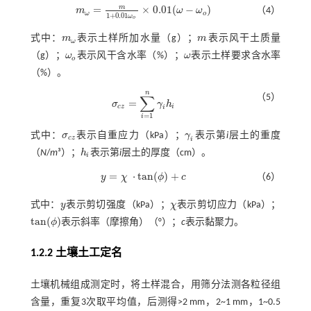
m
=
×
0.01
(
−
)
m
ω
ω
（4）
m
ω
=
m
1
+
0.01
ω
o
×
0.01
(
ω
-
ω
o
)
ω
o
1
+
0.01
ω
o
式中：
m
表示土样所加水量（g）；
m
表示风干土质量
m
ω
m
ω
（g）；
ω
表示风干含水率（%）；
ω
表示土样要求含水率
ω
o
ω
o
（%）。
n
∑
（5）
=
σ
γ
h
σ
c
z
=
∑
i
=
1
n
γ
i
h
i
c
z
i
i
=
1
i
式中：
σ
表示自重应力（kPa）；
γ
表示第
i
层土的重度
σ
c
z
γ
i
c
z
i
（
N
/
m
³）；
h
表示第
i
层土的厚度（cm）。
h
i
i
=
⋅
t
a
n
(
)
+
y
χ
ϕ
c
（6）
y
=
χ
·
t
a
n
(
ϕ
)
+
c
式中：
y
表示剪切强度（kPa）；
χ
表示剪切应力（kPa）；
y
χ
t
a
n
(
)
ϕ
表示斜率（摩擦角）（°）；
c
表示黏聚力。
t
a
n
(
ϕ
)
1.2.2 土壤土工定名
土壤机械组成测定时，将土样混合，用筛分法测各粒径组
含量，重复3次取平均值，后测得>2 mm，2~1 mm，1~0.5