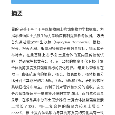
摘要
目的
完善干旱半干旱区植物固土抗蚀生物力学数据库，为
揭示植物固土抗蚀生物力学响应机制提供参考依据。
方法
首先通过测定3年生沙棘（
Hippophae rhamnoides）
根数、
根长、根表面积、根体积等形态分布数量指标，揭示其分
布特点。在此基础上进行根-土复合体的室内直剪控制试
验，并研究埋根数在2，4，6，10根的梯度变化下根-土复
合体抗剪强度及其强度指标的变化规律。
结果
沙棘根系在
≤2 mm直径范围内的根数、根长、根表面积、根体积百分
比分别占其总根的72.86%，71%，76%和47%，表明沙棘根
系以细根分布为主，有利于其对营养和水分的吸收，这也
是沙棘能够适应干旱贫瘠环境的重要原因。直剪试验结果
显示：在根系集中分布土层沙棘根-土复合体抗剪强度较素
土增长了35%、根-土复合体的黏聚力较素土增长了
27.55%，根-土复合体黏聚力与其抗剪强度的变化具有一致