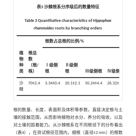
表3 沙棘根系分序级后的数量特征
Table 3 Quantitative characteristics of
Hippophae
rhamnoides
roots by branching orders
根数占总根的比例/%
植
根总
Ⅴ
物
数
级
种
（根/
Ⅰ级侧
Ⅱ级侧
侧
类
株）
根
根
Ⅲ级侧根
Ⅳ级侧根
根
沙
70±2.4
3.34±0.4
20.1±2.1
50.24±4.4
26.32±2.2
0
棘
根的数量、长度、表面积及体积等参数，直接决定根与土
壤的接触范围，从而影响植物对水分、养分的吸收，以及
对土壤的固着能力。从沙棘根系在不同根径下的分布看出
（
表4
），在测试根径范围内，细根（直径≤2 mm）的根数