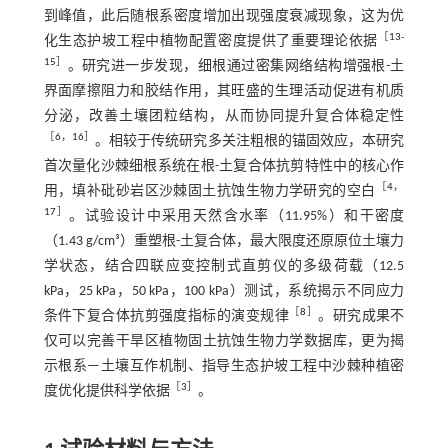
到峰值，此后随根系密度增加出现强度衰减现象，这为优
［
13
-
化生态护坡工程中植物配置密度提供了重要理论依据
15
］
。研究进一步发现，细根通过密集网络结构增强根-土
界面摩擦阻力和胶结作用，其旺盛的生理活动促进有机质
分泌，改善土壤团粒结构，从而协同提升复合体稳定性
［
6
，
16
］
。相较于传统研究多关注粗根的锚固效应，本研究
首次量化沙棘细根系统在根-土复合体抗剪特性中的核心作
［
4
，
用，填补砒砂岩区沙棘固土抗蚀生物力学研究的空白
17
］
。试验设计中采用天然含水率（11.95%）和干密度
（1.43 g/cm³）重塑根-土复合体，最大限度还原原位土壤力
学状态，结合四联应变控制式直剪仪的多级荷载（12.5
kPa，25 kPa，50 kPa，100 kPa）测试，系统揭示不同应力
［
8
］
条件下复合体抗剪强度指标的演变规律
。研究成果不
仅可以完善干旱区植物固土抗蚀生物力学数据库，更为揭
示根系—土壤互作机制、指导生态护坡工程中沙棘种植密
［
3
］
度优化提供科学依据
。