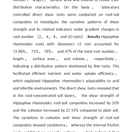
number， length， surface area and volume to reveal their
distribution characteristics. On this basis， laboratory
controlled direct shear tests were conducted on root-soil
composites to investigate the variation patterns of shear
strength and its related indicators under gradient changes in
root number （2， 4， 6， and 10 roots）.
Results
Hippophae
rhamnoides
roots with diameters ≤2 mm accounted for
72.86%， 71%， 76%， and 47% of the total root number，
length， surface area， and volume， respectively，
indicating a distribution pattern dominated by fine roots. This
facilitated efficient nutrient and water uptake efficiency，
which explained
Hippophae rhamnoides
′s adaptability to arid
and infertile environments. The direct shear tests revealed that
in the root-concentrated soil layers， the shear strength of
Hippophae rhamnoides
root-soil composites increased by 35%
and the cohesion increased by 27.55% compared to plain soil.
The variations in cohesion and shear strength of root-soil
composites showed consistency， whereas the internal friction