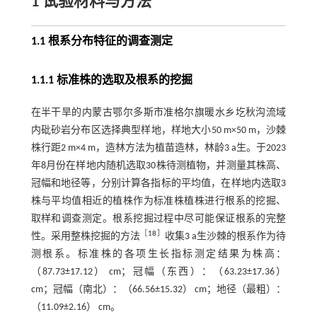
1 试验材料与方法
1.1 根系分布特征的调查测定
1.1.1 标准株的选取及根系的挖掘
在半干旱的内蒙古鄂尔多斯市准格尔旗暖水乡圪秋沟流域
内砒砂岩分布区选择典型样地，样地大小50 m×50 m，沙棘
株行距2 m×4 m，造林方法为植苗造林，林龄3 a生。于2023
年8月份在样地内随机选取30株待测植物，并测量其株高、
冠幅和地径等，分别计算各指标的平均值，在样地内选取3
株与平均值相近的植株作为标准株植株进行根系的挖掘、
取样和调查测定。根系挖掘过程中尽可能保证根系的完整
［
18
］
性。采用整株挖掘的方法
收集3 a生沙棘的根系作为待
测根系。标准株的各项生长指标测定结果为株高：
（87.73±17.12） cm；冠幅（东西）：（63.23±17.36）
cm；冠幅（南北）：（66.56±15.32） cm；地径（最粗）：
（11.09±2.16） cm。