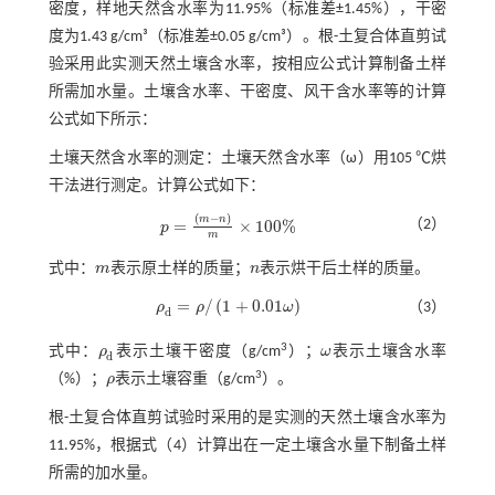
密度，样地天然含水率为11.95%（标准差±1.45%），干密
度为1.43 g/cm³（标准差±0.05 g/cm³）。根-土复合体直剪试
验采用此实测天然土壤含水率，按相应公式计算制备土样
所需加水量。土壤含水率、干密度、风干含水率等的计算
公式如下所示：
土壤天然含水率的测定：土壤天然含水率（ω）用105 ℃烘
干法进行测定。计算公式如下：
(
−
)
m
n
=
×
100
%
（2）
p
p
=
(
m
-
n
)
m
×
100
%
m
式中：
m
表示原土样的质量；
n
表示烘干后土样的质量。
m
n
=
/
(
1
+
0.01
)
ρ
ρ
ω
（3）
ρ
d
=
ρ
/
(
1
+
0.01
ω
)
d
3
式中：
ρ
表示土壤干密度（g/cm
）；
ω
表示土壤含水率
ρ
d
ω
d
3
（%）；
ρ
表示土壤容重（g/cm
）。
ρ
根-土复合体直剪试验时采用的是实测的天然土壤含水率为
11.95%，根据
式（4）
计算出在一定土壤含水量下制备土样
所需的加水量。