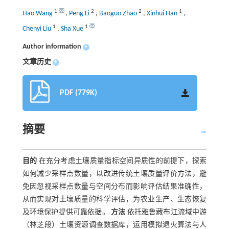
1
2
2
1
Hao Wang
,
Peng Li
,
Baoguo Zhao
,
Xinhui Han
,
1
1
Chenyi Liu
,
Sha Xue
Author information
+
文章历史
+
PDF (779K)
摘要
目的
在充分考虑土壤质量指标空间异质性的前提下，探索
如何减少采样点数量，以改进传统土壤质量评价方法，避
免因忽视采样点数量与空间分布而影响评估结果准确性，
从而实现对土壤质量的科学评估，为农业生产、生态恢复
及环境保护提供可靠依据。
方法
依托雅鲁藏布江流域中游
（林芝段）土壤资源调查数据库，运用模拟退火算法与人