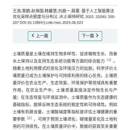
王浩,黎鹏,赵保国,韩馨慧,刘晨一,薛萐. 基于人工智能算法
优化采样点密度与分布[J].
水土保持研究
, 2025, 32(06): 200-
207 DOI:10.13869/j.cnki.rswc.2025.06.023
上一篇
下一篇
土壤质量是土壤在维持生物多样性、促进植物生长、改善
［
1
］
水土保持以及支持生态系统功能等方面的综合能力
。
随着土地利用模式的变化及环境压力的加剧，科学评价土
壤质量已成为土壤保护与可持续利用的核心任务。土壤质
量评价在农业生产、生态恢复、环境保护等领域具有重要
作用。在农业生产中，土壤质量直接决定作物生长与产
量；在生态恢复与环境监测中，土壤质量作为生态健康的
基础指标，能够反映生态系统的稳定性和可持续性。例如
土壤有机碳含量、土壤酸碱度等指标是评估土壤健康的重
［
2
］
要参数
，可用于预测土壤退化、碳储量变化及土地利
用的可持续性。在土壤质量评价中，数据的获取至关重要