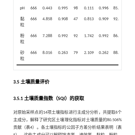
pH
666
0.443
0.995
98
0.111
0.996
85.26
黏
666
4.858
0.908
47
0.813
0.909
92.94
粒
粉
666
7.288
0.992
92
1.742
0.992
86.19
粒
砂
666
8.016
0.263
79
2.109
0.262
88.14
粒
3.5 土壤质量评价
3.5.1 土壤质量指数（SQI）的获取
对原始采样点的14项土壤指标进行主成分分析，共提取6个
主成分，解释了研究区土壤理化指标对土壤质量的80.506%
贡献（
表4
）。各土壤指标的公因子方差分析结果表明（
表