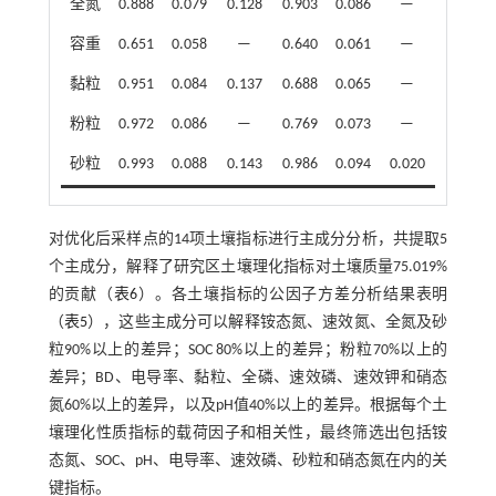
全氮
0.888
0.079
0.128
0.903
0.086
—
容重
0.651
0.058
—
0.640
0.061
—
黏粒
0.951
0.084
0.137
0.688
0.065
—
粉粒
0.972
0.086
—
0.769
0.073
—
砂粒
0.993
0.088
0.143
0.986
0.094
0.020
对优化后采样点的14项土壤指标进行主成分分析，共提取5
个主成分，解释了研究区土壤理化指标对土壤质量75.019%
的贡献（
表6
）。各土壤指标的公因子方差分析结果表明
（
表5
），这些主成分可以解释铵态氮、速效氮、全氮及砂
粒90%以上的差异；SOC 80%以上的差异；粉粒70%以上的
差异；BD、电导率、黏粒、全磷、速效磷、速效钾和硝态
氮60%以上的差异，以及pH值40%以上的差异。根据每个土
壤理化性质指标的载荷因子和相关性，最终筛选出包括铵
态氮、SOC、pH、电导率、速效磷、砂粒和硝态氮在内的关
键指标。