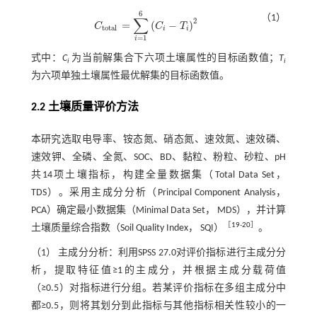
6
（1）
∑
2
=
(
−
)
C
C
T
C
t
o
t
a
l
=
∑
i
=
1
6
C
i
-
T
i
2
t
o
t
a
l
i
i
=
1
i
式中：
C
为当前解集合下六项土壤属性的目标函数值；
T
i
i
为六项单独土壤属性最优解集的目标函数值。
2.2 土壤质量评价方法
本研究选取电导率、铵态氮、硝态氮、速效氮、速效磷、
速效钾、全磷、全氮、SOC、BD、黏粒、粉粒、砂粒、pH
共14项土壤指标，构建全量数据集（Total Data Set，
TDS）。采用主成分分析（Principal Component Analysis，
PCA）确定最小数据集（Minimal Data Set， MDS），并计算
［
19
-
20
］
土壤质量综合指数（Soil Quality Index， SQI）
。
（1） 主成分分析：利用SPSS 27.0对评价指标进行主成分分
析，提取特征值≥1的主成分，并根据主成分载荷值
（≥0.5）对指标进行分组。若某评价指标在多组主成分中
都≥0.5，则将其划分到此指标与其他指标相关性较小的一