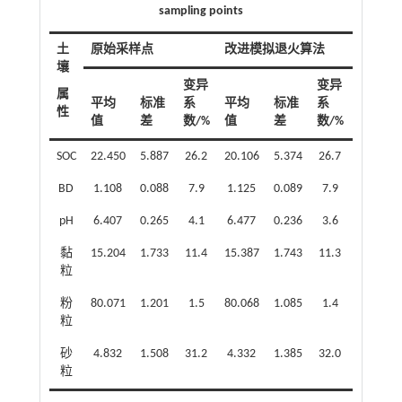
sampling points
土
原始采样点
改进模拟退火算法
联合模
壤
变异
变异
属
平均
标准
系
平均
标准
系
平均
性
值
差
数/%
值
差
数/%
值
SOC
22.450
5.887
26.2
20.106
5.374
26.7
22.280
BD
1.108
0.088
7.9
1.125
0.089
7.9
1.111
pH
6.407
0.265
4.1
6.477
0.236
3.6
6.410
黏
15.204
1.733
11.4
15.387
1.743
11.3
15.307
粒
粉
80.071
1.201
1.5
80.068
1.085
1.4
80.093
粒
砂
4.832
1.508
31.2
4.332
1.385
32.0
4.742
粒