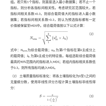
组。若只有1个指标，则直接选入最小数据集；若不止一个
指标，则分析各指标间相关性。考虑研究区范围较大，若
指标间相关系数≥0.3，则综合载荷值大的指标进入最小数
据集；若指标间相关系数<0.3，则认为预选指标都有一定
价值被保留至MDS中。综合载荷值按以下公式计算：

−
−
−
−
−
−
−
−
−
−
−


（2）
k
∑
⎷
2
=
×
(
)
N
u
λ
N
o
r
m
=
∑
1
k
u
i
k
2
×
λ
k
o
r
m
k
i
k
1
式中：
N
为综合载荷值；
u
为第
i
个指标在第
k
主成分上
orm
ik
的载荷值；
λ
为第
k
主成分的特征值。每组选取综合载荷值
k
最高的90%范围内的指标进入MDS；若组内指标相关系数低
于0.3，则所有指标均纳入MDS。
（2） 土壤质量指标标准化：将各土壤指标化为0至1之间的
无量纲分数，使用非线性评分方程计算土壤指标非线性得
分：
a
=
S
（3）
S
=
a
1
+
x
x
0
b
b
(
)
x
1
+
x
0