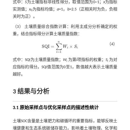
式中：
S
为土壤指标非线性得分，取值范围为0~1；
x
为指标
实测值；
x
为指标均值；
a
=1，
b
=2.5（正相关时为负，负相
0
关时为正）。
（3） 土壤质量综合指数计算：利用主成分分析确定的权
重，结合指标得分计算土壤质量指数：
n
∑
（4）
S
Q
I
=
×
W
S
S
Q
I
=
∑
i
=
1
n
W
i
×
S
i
i
i
=
1
i
式中：SQI为土壤质量指数；
W
为第
i
项指标的权重；
S
为对
i
i
应指标的得分。SQI值范围为0至1，数值越大表示土壤质量
越好。
3 结果与分析
3.1 原始采样点与优化采样点的描述性统计
土壤SOC含量是土壤肥力和碳循环的重要指标，能够反映土
壤健康和生态系统碳储存能力，影响着土壤物理、化学和