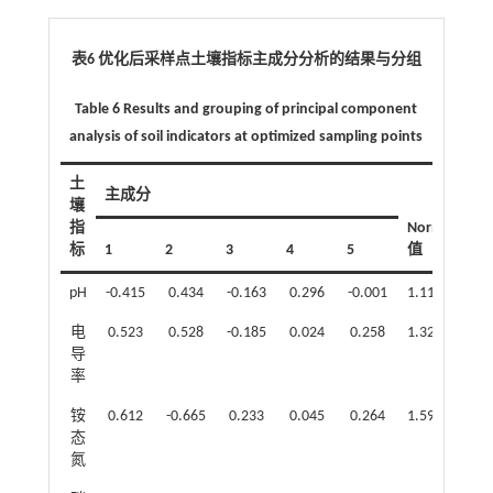
表6 优化后采样点土壤指标主成分分析的结果与分组
Table 6 Results and grouping of principal component
analysis of soil indicators at optimized sampling points
土
主成分
壤
公因
指
Norm
子方
标
1
2
3
4
5
值
差
pH
-0.415
0.434
-0.163
0.296
-0.001
1.114
0.47
电
0.523
0.528
-0.185
0.024
0.258
1.324
0.65
导
率
铵
0.612
-0.665
0.233
0.045
0.264
1.595
0.94
态
氮