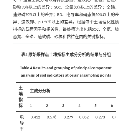
5
），这些主成分可以解释铵态氮、速效氮、黏粒、粉粒、
砂粒90%以上的差异；SOC、全氮80%以上的差异；全磷、
速效磷70%以上的差异；BD、电导率和硝态氮60%以上的差
异；速效钾、pH 50%以上的差异。根据每个土壤理化性质
指标的载荷因子和相关性，最终筛选出包括SOC、全氮、铵
态氮、全磷、速效磷、砂粒和黏粒在内的关键指标。
表4 原始采样点土壤指标主成分分析的结果与分组
Table 4 Results and grouping of principal component
analysis of soil indicators at original sampling points
土
主成分分析
壤
指
No
标
1
2
3
4
5
6
值
电
0.412
0.578
-0.279
0.052
0.273
-0.061
1.
导
率