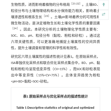
［
21
-
22
］
生物性质，进而影响着植物的分布格局
。土壤BD、
粒径分布与土壤物理结构和水分保持能力相关，影响着土
［
23
］
壤渗透性和根系生长
。土壤pH影响着养分的可用性和
微生物活动，是决定植物生长和土壤化学性质的重要因素
［
24
］
。因此，本研究分析的土壤物理化学性质主要有：
SOC、BD、pH、粒径分布（黏粒、粉粒和砂粒）。通过这
六项关键性质，可以更准确地捕捉土壤属性的空间异质
性，提升土壤调查和管理的科学性和有效性。
研究区六项土壤属性的描述性统计见
表1
。在原始采样点，
ISA单独优化采样点和联合优化采样点集合中，BD、pH、黏
粒和粉粒均呈现低变异性（CV<15%），而SOC和砂粒表现
出中等变异性（15%<CV<75%）。总体变异趋势为粉粒
<pH<BD<黏粒<SOC<砂粒。
表1 原始采样点与优化采样点的描述性统计
Table 1 Descriptive statistics of original and optimized