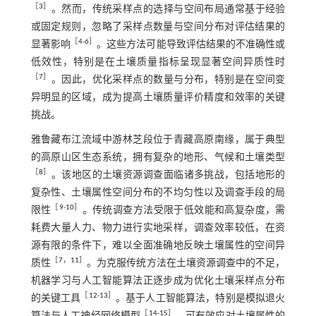
［
3
］
。然而，传统采样点的选择与空间布局通常基于经验
或固定规则，忽略了采样点数量与空间分布对评估结果的
［
4
-
6
］
显著影响
。这些方法可能导致评估结果的不准确性或
低效性，特别是在土壤质量指标呈现显著空间异质性时
［
7
］
。因此，优化采样点的数量与分布，特别是在空间变
异明显的区域，成为提高土壤质量评价精度和效率的关键
挑战。
雅鲁藏布江流域中游林芝段位于青藏高原南缘，属于典型
的高原山区生态系统，拥有复杂的地形、气候和土壤类型
［
8
］
。该地区的土壤资源调查面临诸多挑战，包括地形的
复杂性、土壤属性空间分布的不均匀性以及调查手段的局
［
9
-
10
］
限性
。传统调查方法受限于低效能和高复杂度，需
耗费大量人力、物力进行实地采样，调查效率较低，在资
源有限的条件下，难以全面准确地反映土壤属性的空间异
［
7
，
11
］
质性
。为克服传统方法在土壤资源调查中的不足，
机器学习与人工智能算法正逐步成为优化土壤采样点分布
［
12
-
13
］
的关键工具
。基于人工智能算法，特别是模拟退火
［
14
-
15
］