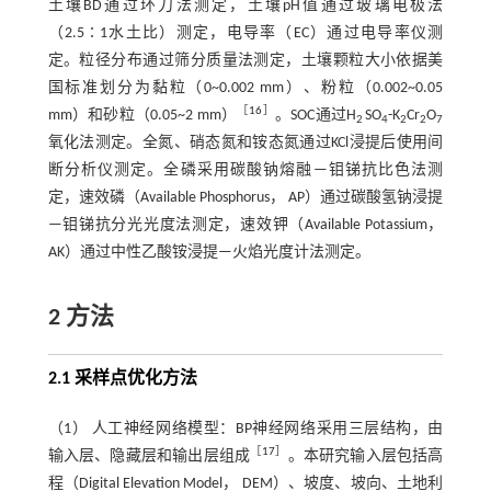
土壤BD通过环刀法测定，土壤pH值通过玻璃电极法
（2.5∶1水土比）测定，电导率（EC）通过电导率仪测
定。粒径分布通过筛分质量法测定，土壤颗粒大小依据美
国标准划分为黏粒（0~0.002 mm）、粉粒（0.002~0.05
［
16
］
mm）和砂粒（0.05~2 mm）
。SOC通过H
SO
-K
Cr
O
2
4
2
2
7
氧化法测定。全氮、硝态氮和铵态氮通过KCl浸提后使用间
断分析仪测定。全磷采用碳酸钠熔融—钼锑抗比色法测
定，速效磷（Available Phosphorus， AP）通过碳酸氢钠浸提
—钼锑抗分光光度法测定，速效钾（Available Potassium，
AK）通过中性乙酸铵浸提—火焰光度计法测定。
2 方法
2.1 采样点优化方法
（1） 人工神经网络模型：BP神经网络采用三层结构，由
［
17
］
输入层、隐藏层和输出层组成
。本研究输入层包括高
程（Digital Elevation Model， DEM）、坡度、坡向、土地利