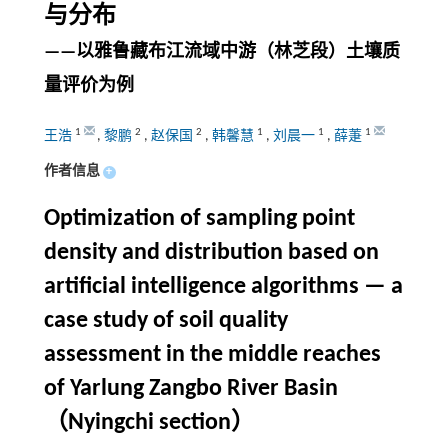
与分布
——以雅鲁藏布江流域中游（林芝段）土壤质
量评价为例
1
2
2
1
1
1
王浩
,
黎鹏
,
赵保国
,
韩馨慧
,
刘晨一
,
薛萐
作者信息
+
Optimization of sampling point
density and distribution based on
artificial intelligence algorithms — a
case study of soil quality
assessment in the middle reaches
of Yarlung Zangbo River Basin
（Nyingchi section）