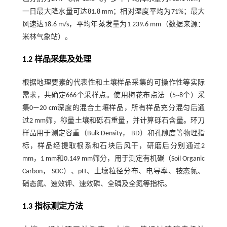
一日最大降水量可达81.8 mm；相对湿度平均为71%；最大
风速达18.6 m/s，平均年蒸发量为1 239.6 mm（数据来源：
米林气象站）。
1.2 样品采集及处理
根据地理要素的代表性和土壤样品采集的可操作性等实际
需求，共确定666个采样点。使用梅花布点法（5~8个）采
集0—20 cm深度的混合土壤样品，所有样品充分混匀后通
过2 mm筛，称量土壤和砾石重量，并计算砾石含量。环刀
样品用于测定容重（Bulk Density， BD）和孔隙度等物理指
标，样品经提取根系和石块后风干，研磨后分别通过2
mm，1 mm和0.149 mm筛分，用于测定有机碳（Soil Organic
Carbon， SOC）、pH、土壤粒径分布、电导率、铵态氮、
硝态氮、速效钾、速效磷、全磷及全氮等指标。
1.3 指标测定方法