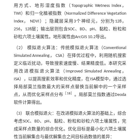
用方式、地形湿度指数（Topographic Wetness Index，
TWI）和归一化植被指数（Normalized Difference Vegetation
Index， NDVI）；隐藏层采用3个神经元，分别为128，
256，128层；输出层则包含SOC、BD、pH、黏粒、粉粒和
砂粒六项土壤属性。地形属性由ArcGIS 10.2导出。
（2） 模拟退火算法：传统模拟退火算法（Conventional
Simulated Annealing， CSA）在择优过程中，利用随机搜索
定义临近扰动，导致搜索速度慢、结果精度低。本研究采
用改进模拟退火算法（Improved Simulated Annealing，
ISA），以提高搜索效率和优化精度，在ISA模型中，通过选
择局部莫兰指数最大的采样点替换当前解中的一个采样
［
18
］
点，从而优化采样点分布
。局部莫兰指数通过Deoda
软件计算得出。
（3） 联合模拟退火：在改进模拟退火算法的基础上，综合
考虑SOC、BD、pH、黏粒、粉粒和砂粒六项土壤属性，完
成采样点数量的综合优化。优化目标是最小化六项土壤属
性当前解集合与最优解集合之间目标函数值的差异：