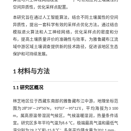
算法与人工神经网络模型
，可有效应对土壤属性的
空间异质性，优化采样点配置。
本研究旨在通过人工智能算法，结合不同土壤属性的空间
异质性，提出一套科学有效的采样点优化方法。通过结合
模拟退火算法和人工神经网络，优化采样点的密度和分
布，提高土壤质量评价的准确性与效率，为雅鲁藏布江流
域中游区域土壤调查提供新的技术路径，促进该地区生态
保护和可持续发展。
1 材料与方法
1.1 研究区概况
林芝地区位于西藏东南部的雅鲁藏布江中游，地理坐标范
围为28°39′—29°50′N，93°07′—95°12′E，平均海拔为3 100
m，属高原温带湿润气候区，气候温暖湿润，热量条件适
宜。研究区多年平均气温为8.6 ℃，极端最高气温和最低气
温分别为29.7 ℃和-15.8 ℃；多年平均降水量为702.1 mm，