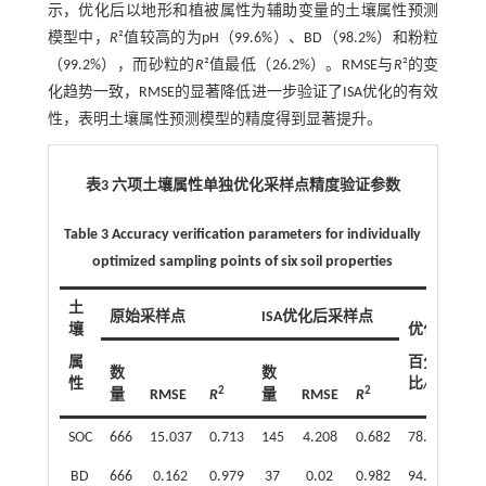
示，优化后以地形和植被属性为辅助变量的土壤属性预测
模型中，
R
²值较高的为pH（99.6%）、BD（98.2%）和粉粒
（99.2%），而砂粒的
R
²值最低（26.2%）。RMSE与
R
²的变
化趋势一致，RMSE的显著降低进一步验证了ISA优化的有效
性，表明土壤属性预测模型的精度得到显著提升。
表3 六项土壤属性单独优化采样点精度验证参数
Table 3 Accuracy verification parameters for individually
optimized sampling points of six soil properties
土
原始采样点
ISA优化后采样点
壤
优化
属
百分
数
数
性
比/%
2
2
量
RMSE
R
量
RMSE
R
SOC
666
15.037
0.713
145
4.208
0.682
78.23
BD
666
0.162
0.979
37
0.02
0.982
94.44