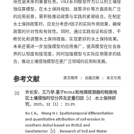
用也是未来的重要任务。USLE系列模型作为公认的土壤侵
蚀估算模型，在水土保持规划、政策评价等方面具有广泛
的应用前景，需积极推动政策与实践的紧密结合。在制定
水土保持政策时，应充分考虑
P
因子的实际作用效果，确保
政策的针对性和有效性。同时，通过实践验证和反馈，不
断优化和调整水土保持措施，实现更好的水土保持效果。
未来还需进一步加强模型的应用推广，提高模型在社会各
界的认知度和接受度，同时加强模型与实际应用需求的结
合，推动土壤侵蚀模型在更广泛领域的应用和发展。
参考文献
原文顺序
|
出版日期
|
本文引用
许长安，王乃举.基于RUSLE和地理探测器的皖南地
[1]
区土壤侵蚀时空分异及定量归因［J］.
水土保持研
究
，
2025
，
32
（1）：21-29.
Xu
C A
，
Wang
N J
. Spatiotemporal differentiation
and quantitative attribution of soil erosion in
southern Anhui based on RUSLE and
GeoDetector［J］.
Research of Soil and Water