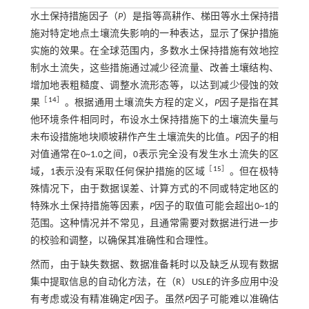
水土保持措施因子（
P
）是指等高耕作、梯田等水土保持措
施对特定地点土壤流失影响的一种表达，显示了保护措施
实施的效果。在全球范围内，多数水土保持措施有效地控
制水土流失，这些措施通过减少径流量、改善土壤结构、
增加地表粗糙度、调整水流形态等，以达到减少侵蚀的效
［
14
］
果
。根据通用土壤流失方程的定义，
P
因子是指在其
他环境条件相同时，布设水土保持措施下的土壤流失量与
未布设措施地块顺坡耕作产生土壤流失的比值。
P
因子的相
对值通常在0~1.0之间，0表示完全没有发生水土流失的区
［
15
］
域，1表示没有采取任何保护措施的区域
。但在极特
殊情况下，由于数据误差、计算方式的不同或特定地区的
特殊水土保持措施等因素，
P
因子的取值可能会超出0~1的
范围。这种情况并不常见，且通常需要对数据进行进一步
的校验和调整，以确保其准确性和合理性。
然而，由于缺失数据、数据准备耗时以及缺乏从现有数据
集中提取信息的自动化方法，在（R）USLE的许多应用中没
有考虑或没有精准确定
P
因子。虽然
P
因子可能难以准确估