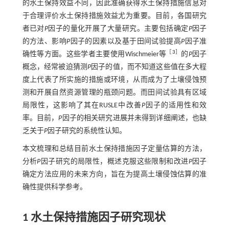
的水土保持效益不同，因此准确获得水土保持措施信息对
于合理评价水土保持措施效益尤为重要。目前，各国研究
者已对
P
因子的量化开展了大量研究。主要包括确定
P
因子
的方法、影响
P
因子的因素以及基于田间试验提高
P
因子准
［
3
］
确性等方面。这些学者主要使用Wischmeier等
的
P
因子
概念，经常被迫猜测
P
因子的值，而不知道这些值在多大程
度上代表了所实施的措施或环境，从而成为了土壤侵蚀预
测和开展自然资源管理的瓶颈问题。而田间试验具有区域
局限性，这影响了其在RUSLE中改善
P
因子的适用性和效
率。目前，
P
因子的相关研究进展并未得到详细阐述，也缺
乏关于
P
因子研究的系统性认知。
本文梳理和总结目前水土保持措施因子定量估算的方法，
分析
P
因子研究的局限性，概述克服这些限制和改进
P
因子
确定方法应用的未来方向，旨在为提高土壤侵蚀估算的准
确性提供科学参考。
1 水土保持措施因子研究现状