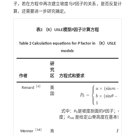
子，若在方程中再次建立坡度与
P
因子的关系，是否反复计
算，还需要进一步研究确定。
表2 （R）USLE模型
P
因子计算方程
Table 2 Calculation equations for
P
factor in （R）USLE
models
研
究
作者
区
方程式和要求
⎧
⎪
⎪
4
［
4
］
×
(
s
i
n
−
s
i
n
)
Renard
美
a
m
θ
⎨
国
1.5
=
⎪
⎩
P
×
(
s
i
n
−
s
i
n
)
⎪
P
0
=
a
×
s
i
n
m
-
s
i
n
θ
4
+
P
m
b
s
i
n
θ
b
θ
m
0
1
式中：
P
是坡度剖面的
P
因子；
θ
为坡度
0
度；
P
是给定山脊高度在基本条件下的
mb
=
0.2
［
18
］
Wenner
肯
P
P
=
0.2
+
0.0