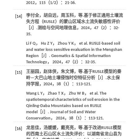
2012
，
115
（1/2）：21-36.
李付全，胡自远，周玉科，
等
.基于修正通用土壤流
[14]
失方程（RUSLE）的蒙山区域水土流失敏感性评价
［J］.
测绘与空间地理信息
，
2024
，
47
（2）：32-
35.
Li
F Q
，
Hu
Z Y
，
Zhou
Y K
，
et al
. RUSLE-based soil
and water loss sensitive evaluation in the Mengshan
Region［J］.
Geomatics & Spatial Information
Technology
，
2024
，
47
（2）：32-35.
王丽园，赵体侠，朱文博，
等
.基于RUSLE模型的秦
[15]
岭—大巴山地土壤侵蚀时空特征分析［J］.
水土保
持学报
，
2024
，
38
（1）：113-121.
Wang
L Y
，
Zhao
T X
，
Zhu
W B
，
et al
. The
spatiotemporal characteristics of soil erosion in the
Qinling-Daba Mountains based on RUSLE
model［J］.
Journal of Soil and Water
Conservation
，
2024
，
38
（1）：113-121.
龙思佳，汤媛媛，戴亮亮，
等
.基于改进RUSLE模型
[16]
的西南土石山区水土流失评价：以湖南省龙山县为