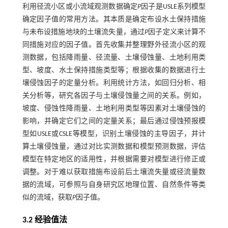
利用径流小区或小流域观测数据确定
P
因子是USLE系列模型
确定因子值的常用方法。其本质是确定布设水土保持措施
与未布设措施地块的土壤流失量，通过
P
因子定义来计算不
同措施对应的因子值。首先收集并整理野外径流小区的观
测数据，包括降雨量、径流量、土壤侵蚀量、土地利用类
型、坡度、水土保持措施类型等；根据收集的数据进行土
壤侵蚀因子的定量分析。利用统计方法，如回归分析、相
关分析等，研究各因子与土壤侵蚀量之间的关系。例如，
坡度、侵蚀性降雨量、土地利用类型等因素对土壤侵蚀的
影响，并确定它们之间的定量关系；最后通过侵蚀预报模
型如USLE或CSLE等模型，识别土壤侵蚀的主导因子，并计
算土壤侵蚀量，通过对比实测数据和模型预测数据，评估
模型在特定地区的适用性，并根据需要对模型进行修正或
调整。对于难以获取措施布设前后土壤流失量或径流量数
据的流域，可参照与自身研究区地理位置、自然条件等类
似的流域，获取
P
因子值。
3.2 经验值法