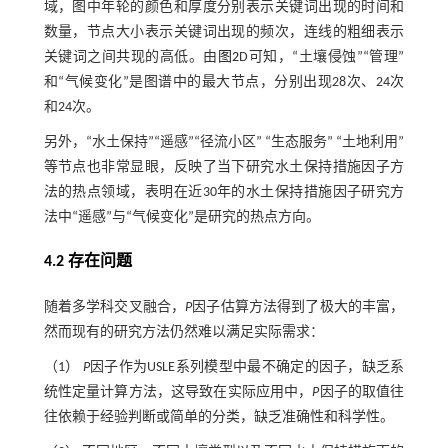
域，图中年轮的颜色和厚度分别表示关键词出现的时间和
数量，节点大小表示关键词出现的频次，连线的粗细表示
关键词之间共现的高低。由
图2
D可知，“土壤侵蚀”“管理”
和“气候变化”是图谱中的最大节点，分别出现28次、24次
和24次。
另外，“水土保持”“遥感”“径流小区” “生态服务” “土地利用”
等节点也非常显眼，反映了当下研究水土保持措施因子方
法的热点领域，表明在近30年的水土保持措施因子研究方
法中“遥感”与“气候变化”是研究的热点方向。
4.2 存在问题
随着多学科交叉融合，
P
因子估算方法得到了极大的丰富，
然而现有的研究方法仍然难以满足实际需求：
（1）
P
因子作为USLE系列模型中最不确定的因子，缺乏系
统性定量计算方法，这导致在实际应用中，
P
因子的取值往
往依赖于经验判断或简单的分类，缺乏准确性和科学性。