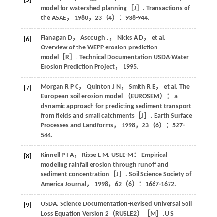
[5]
model for watershed planning［J］.
Transactions of
the ASAE
，
1980
，
23
（4）：938-944.
Flanagan
D
，
Ascough
J
，
Nicks
A D
，
et al
.
[6]
Overview of the WEPP erosion prediction
model［R］. Technical Documentation USDA-Water
Erosion Prediction Project，
1995
.
Morgan
R P C
，
Quinton
J N
，
Smith
R E
，
et al
. The
[7]
European soil erosion model （EUROSEM）： a
dynamic approach for predicting sediment transport
from fields and small catchments［J］.
Earth Surface
Processes and Landforms
，
1998
，
23
（6）：527-
544.
Kinnell
P I A
，
Risse
L M
. USLE-M： Empirical
[8]
modeling rainfall erosion through runoff and
sediment concentration［J］.
Soil Science Society of
America Journal
，
1998
，
62
（6）：1667-1672.
USDA. Science Documentation-Revised Universal Soil
[9]
Loss Equation Version 2（RUSLE2）［M］.
U S