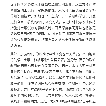
因子的研究多依赖于经验模型和实地观测，这些方法在时
间和空间上具有一定的局限性。未来可以尝试结合多学科
的知识和技术，如地理学、生态学、计算机科学等，开发
更加全面、系统的
P
因子研究方法，以更好地揭示水土保持
措施对土壤侵蚀的影响机制。而且深度学习算法也将被更
多地运用到
P
因子的提取中。这有助于提高不同水土保持措
施的分类提取精度，从而完善各类水土保持措施的信息提
取方法。
此外，加强
P
因子的区域特异性研究也至关重要。不同地区
的气候、土壤、植被等条件差异显著，这导致
P
因子的取值
和影响因素也可能存在显著差异。因此，未来需要针对不
同地区的特点，开展深入
P
因子研究，建立更加符合当地实
际情况的
P
因子估算模型，以提高模型在不同地区的适用性
和准确性。还应加强国际合作与交流，借鉴国际先进经验
和技术，共同推动
P
因子研究的发展。通过加强与国际组织
和其他国家的合作，可以共享数据、技术和经验，提高研
究的水平和影响力。最后，推动USLE系列模型及
P
因子的应