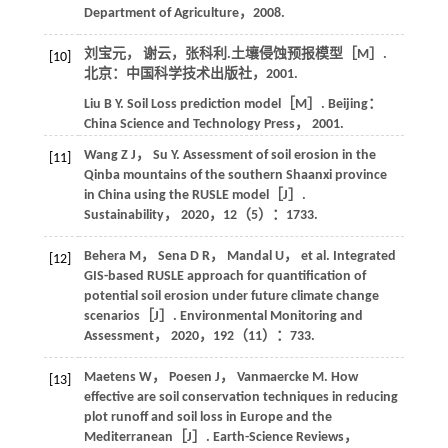
Department of Agriculture
，
2008
.
刘宝元， 谢云，张科利.
土壤侵蚀预报模型
［M］.
[10]
北京：中国科学技术出版社，
2001
.
Liu
B Y
.
Soil Loss prediction model
［M］. Beijing：
China Science and Technology Press，
2001
.
Wang
Z J
，
Su
Y
. Assessment of soil erosion in the
[11]
Qinba mountains of the southern Shaanxi province
in China using the RUSLE model［J］.
Sustainability
，
2020
，
12
（5）：1733.
Behera
M
，
Sena
D R
，
Mandal
U
，
et al
. Integrated
[12]
GIS-based RUSLE approach for quantification of
potential soil erosion under future climate change
scenarios［J］.
Environmental Monitoring and
Assessment
，
2020
，
192
（11）：733.
Maetens
W
，
Poesen
J
，
Vanmaercke
M
. How
[13]
effective are soil conservation techniques in reducing
plot runoff and soil loss in Europe and the
Mediterranean［J］.
Earth-Science Reviews
，