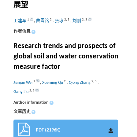
展望
1
2
2
,
3
2
,
3
卫建军
,
曲雪铭
,
张琼
,
刘刚
作者信息
+
Research trends and prospects of
global soil and water conservation
measure factor
1
2
2
,
3
Jianjun Wei
,
Xueming Qu
,
Qiong Zhang
,
2
,
3
Gang Liu
Author information
+
文章历史
+
PDF (2196K)