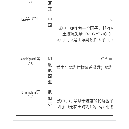
［
27
］
耳
其
［
28
］
C
P
=
0.0
Liu等
中
C
P
=
0.04
e
-
0
国
式中：CP作为一个因子，即植被覆盖管
2
土壤流失量〔t/（km
· a）〕；
R
为降雨
2
a）〕；
K
是土壤可蚀性因子〔（t · km
·
长和
C
P
=
(
C
C
×
Andriyani 等
印
C
P
=
C
C
×
S
C
×
S
R
×
C
［
29
］
度
式中：CC为作物覆盖系数；SC为土壤表
尼
物管
西
亚
=
Bhandari等
尼
P
P
P
=
P
c
×
P
s
×
c
［
30
］
泊
式中：
P
是基于坡度的轮廓因子；
P
是
c
s
尔
因子（无梯田时为1.0，有带阶梯出口的梯