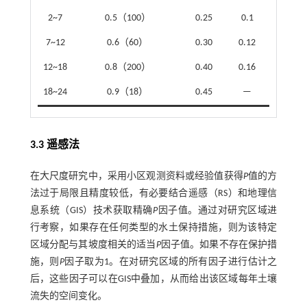
2~7
0.5（100）
0.25
0.1
7~12
0.6（60）
0.30
0.12
12~18
0.8（200）
0.40
0.16
18~24
0.9（18）
0.45
—
3.3 遥感法
在大尺度研究中，采用小区观测资料或经验值获得
P
值的方
法过于局限且精度较低，有必要结合遥感（RS）和地理信
息系统（GIS）技术获取精确
P
因子值。通过对研究区域进
行考察，如果存在任何类型的水土保持措施，则为该特定
区域分配与其坡度相关的适当
P
因子值。如果不存在保护措
施，则
P
因子取为1。在对研究区域的所有因子进行估计之
后，这些因子可以在GIS中叠加，从而给出该区域每年土壤
流失的空间变化。