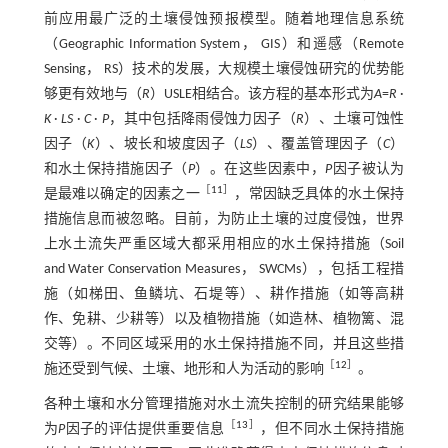
前应用最广泛的土壤侵蚀预报模型。随着地理信息系统
（Geographic Information System， GIS）和遥感（Remote
Sensing， RS）技术的发展，大规模土壤侵蚀研究的优势能
够更有效地与（
R
）USLE相结合。该方程的基本形式为
A
=
R
·
K
·
LS
·
C
·
P
，其中包括降雨侵蚀力因子（
R
）、土壤可蚀性
因子（
K
）、坡长和坡度因子（
LS
）、覆盖管理因子（
C
）
和水土保持措施因子（
P
）。在这些因素中，
P
因子被认为
［
11
］
是最难以确定的因素之一
，常因缺乏具体的水土保持
措施信息而被忽略。目前，为防止土壤的过度侵蚀，世界
上水土流失严重区域大都采用相应的水土保持措施（Soil
and Water Conservation Measures， SWCMs），包括工程措
施（如梯田、鱼鳞坑、石堤等）、耕作措施（如等高耕
作、免耕、少耕等）以及植物措施（如造林、植物篱、混
交等）。不同区域采用的水土保持措施不同，并且这些措
［
12
］
施还受到气候、土壤、地形和人为活动的影响
。
各种土壤和水分管理措施对水土流失控制的研究结果能够
［
13
］
为
P
因子的评估提供重要信息
，但不同水土保持措施