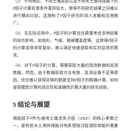
（2） 不同地区、不同土壤类型以及不同水土保持措施下的
P
因子计算背景条件差异较大，使得不同研究结果之间难以
进行横向比较，这限制了
P
因子研究的深入发展和应用推
广。
（3） 在实际应用中，
P
因子的计算往往需要考虑多种因素
的综合影响，如地形、气候、植被覆盖度等。这使得
P
因子
的计算变得非常复杂，难以满足快速提取和实时监测的需
求。
（4） 对于
P
因子的计算，需要获取大量的现场数据和监测
数据。然而，由于数据获取方法有限、监测设备不足等原
因，往往难以获得足够的数据支持
P
因子的精确计算。如何
提高模型计算的适应性和准确性仍需大量的研究创新。
5 结论与展望
措施因子
P
作为通用土壤流失方程（USLE）的核心参数之
一，是检验水土保持措施对地表侵蚀过程调控效能的重要