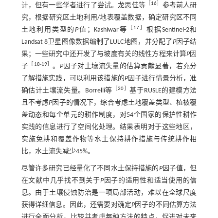
［
16
］
计，但有一些学者进行了尝试。龙思佳等
参考前人研
究，根据研究区土地利用/地表覆盖数据，确定研究区不同
［
17
］
土地利用类型的
P
值；Kashiwar等
根据Sentinel-2和
Landsat 8卫星图像数据编制了LULC地图，并分配了
P
因子结
果；一些研究中还开发了与坡度有关的线性方程来计算
P
因
［
18
-
19
］
子
。
P
因子对土壤流失量的估算贡献显著，若充分
了解措施实践，可以利用该措施的
P
因子进行情景分析，准
［
20
］
确估计土壤流失量。Borrelli等
基于RUSLE的建模方法
且不考虑
P
因子的情况下，综合考虑土地覆盖类型、植被覆
盖动态和每个单元的耕作制度，对54个国家的保护性耕作
实践的信息进行了空间化处理。结果表明对于这些地区，
实施免耕和覆盖作物等水土保持耕作措施与传统耕作相
比，水土流失减少45%。
尽管许多研究已经量化了不同水土保持措施的
P
因子值，但
在文献中几乎找不到关于
P
因子的适用性和适当使用的信
息。由于土壤侵蚀防治是一项局部活动，难以在全球尺度
获得详细信息。因此，还需要对确定
P
因子的不同估算方法
进行全面分析，比较并考虑每种方法的特点，促进对未来