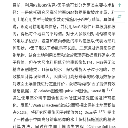
目前，利用RS和GIS估算
P
因子值可划分为两类主要技术路
径：一是依托研究区高分辨率DEM数据提取坡度变量，利
用土地利用类型与坡度参数对措施因子
P
进行赋值。具体来
说，识别可耕地地块信息，并利用ArcGIS软件计算坡度和坡
向，得出每个地块的平均值。对于大多数相对均匀和简单
的地块多边形，坡度和坡向参数的平均值足以代表地形几
何形状，
P
因子取决于参数斜率长度。二是通过遥感影像识
别地物，结合土地利用类型和流域管理等数据资料确定
P
因
子数值。但在大尺度利用低分辨率影像如TM，MSS等无法
精准识别地类，且获取的水土保持措施因子过于粗略，导
致模型计算误差过大。因此采用高分辨率的影像为数据源
对坡面土壤侵蚀进行定量评价，获取精确的
P
因子提供有效
［
21
］
基础数据，如Pleiades图像和QuickBird图像。Saoud等
通过使用高分辨率图像和实地验证对研究区域进行可视
化，发现与Wadi El Hachem流域总面积相比保护土地面积仅
［
22
］
占0.13%，将研究区措施因子
P
赋值为1；Duan等
提出
了一种基于中国高分辨率影像的水土保持措施测度的精确
计算方法，同时在中国土壤流失方程（Chinese Soil Loss