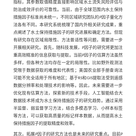
指标，其参数取值精度直接影响区域水土流失风险评估与
防治成效评价的可靠性。当前，由于全球范围内水土保持
措施因子标准尚未统一，不同区域研究团队的
P
因子量化方
法各有不同。本研究系统梳理了国内外相关研究成果，重
点阐述了水土保持措施因子的研究进展和确定方法。但现
有研究存在区域局限性、方法普适性等问题，需要进一步
开展相关研究。首先，随科技发展，
P
因子的研究将更加注
重高效精准的信息获取与提取。当前
P
因子的估算方法虽然
多样，但各种方法均存在一定的局限性。比如野外观测法
受限于数据获取的难度和代表性；美国农业部手册查询法
可能不完全适用于所有地区；基于RS和GIS提取法受到遥感
数据分辨率和处理技术的影响等。因此，未来需要进一步
优化现有估算方法，探索新的技术手段，人工智能结合大
数据技术将成为水土保持措施因子的研究趋势。通过采用
半监督、弱监督学习方法，结合多模态学习、小样本标签
等方法，可以获取高质量的标记样本数据，从而提高水土
保持措施因子的提取精度和效率。
其次，拓展
P
因子的研究方法也是未来的研究重点。目前
P