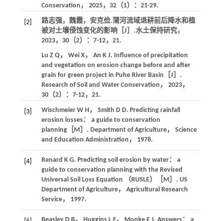
Conservation
，
2025
，
32
（1）：21-29.
路志强，魏霞，安克俭.蒲河流域退耕前后降水和植
[2]
被对土壤侵蚀变化的影响［J］.
水土保持研究
，
2023
，
30
（2）：7-12，21.
Lu
Z Q
，
Wei
X
，
An
K J
. Influence of precipitation
and vegetation on erosion change before and after
grain for green project in Puhe River Basin［J］.
Research of Soil and Water Conservation
，
2023
，
30
（2）：7-12，21.
Wischmeier
W H
，
Smith
D D
. Predicting rainfall
[3]
erosion losses： a guide to conservation
planning［M］.
Department of Agriculture， Science
and Education Administration
，
1978
.
Renard
K G
. Predicting soil erosion by water： a
[4]
guide to conservation planning with the Revised
Universal Soil Loss Equation （RUSLE）［M］.
US
Department of Agriculture
， Agricultural Research
Service，
1997
.
Beasley
D B
，
Huggins
L F
，
Monke
E J
. Answers： a