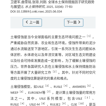
卫建军,曲雪铭,张琼,刘刚. 全球水土保持措施因子研究趋势
与展望[J].
水土保持研究
, 2025, 32(06): 77-83
DOI:10.13869/j.cnki.rswc.2025.06.034
上一篇
下一篇
［
1
］
土壤侵蚀是当今全球面临的主要生态环境问题之一
，
严重威胁自然资源、农业和生态环境。侵蚀所带来的泥沙
通过水流输送至下游地区，引发一系列次生生态问题如水
体淤积、水体退化以及旱涝灾害等，对区域生态文明建设
以及社会可持续发展造成一定影响 。为了缓解土壤侵蚀的
压力，世界各国研究人员在土壤侵蚀和水土保持措施防治
［
2
］
等方面开展了大量研究工作
。其中，针对不同时空尺
度的土壤侵蚀估算是研究的重点和难点。
［
3
］
［
4
］
［
5
］
土壤侵蚀模型，如USLE
、RUSLE
、ANSWERS
、
［
6
］
［
7
］
WEEP
、EUROSEM等
，是计算土壤侵蚀量的常用方
［
3
］
法之一。其中，USLE系列模型，包含USLE
、
［
4
］
［
8
］
［
9
］
［
10
］
RUSLE
、USLE-M
、RULSE2
、CLSE
，是当