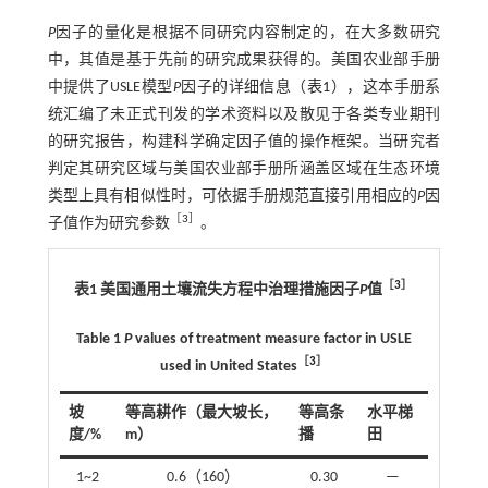
P
因子的量化是根据不同研究内容制定的，在大多数研究
中，其值是基于先前的研究成果获得的。美国农业部手册
中提供了USLE模型
P
因子的详细信息（
表1
），这本手册系
统汇编了未正式刊发的学术资料以及散见于各类专业期刊
的研究报告，构建科学确定因子值的操作框架。当研究者
判定其研究区域与美国农业部手册所涵盖区域在生态环境
类型上具有相似性时，可依据手册规范直接引用相应的
P
因
［
3
］
子值作为研究参数
。
［
3
］
表1 美国通用土壤流失方程中治理措施因子
P
值
Table 1
P
values of treatment measure factor in USLE
［
3
］
used in United States
坡
等高耕作（最大坡长，
等高条
水平梯
度/%
m）
播
田
1~2
0.6（160）
0.30
—