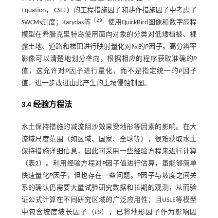
Equation， CSLE）的工程措施因子和耕作措施因子中考虑了
［
23
］
SWCMs测度；Karydas等
使用QuickBird图像和数字高程
模型在希腊克里特岛使用面向对象的分类对低矮植被、裸
露土地、道路和梯田进行映射量化对应的
P
因子。高分辨率
影像可以清楚地划分垄向，根据相应的程序获取准确的
P
值，这允许对
P
因子进行量化，而不是指定统一的
P
因子
值，进一步改进由此产生的土壤侵蚀制图。
3.4 经验方程法
水土保持措施的减流阻沙效果受地形等因素的影响。在大
流域尺度范围（如区域、国家、全球等），很难获取水土
保持措施详细信息，因此可采用一些经验方程来进行计算
（
表2
）。利用经验方程对
P
因子值进行估算，虽能够简单
快速量化
P
因子，但也存在一些问题。
P
因子与坡度之间关
系的确认仍需要大量试验研究数据和长期的观测，从而验
证公式计算在不同研究区域的广泛应用性；且USLE等模型
中包含坡度坡长因子（
LS
），已将地形因子作为影响因