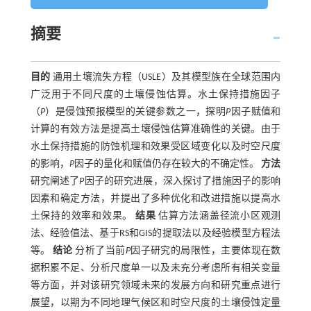
摘要
目的
通用土壤流失方程（USLE）及其模型族在全球范围内
广泛用于不同尺度的土壤侵蚀估算。水土保持措施因子
（
P
）是侵蚀预报模型的关键参数之一，探明
P
因子赋值和
计算的有效方法是提高土壤侵蚀估算准确性的关键。由于
水土保持措施的防蚀机理和效果受区域变化以及时空尺度
的影响，
P
因子的量化和赋值仍存在较大的不确定性。
方法
研究阐述了
P
因子的研究进展，深入探讨了措施因子的影响
因素和确定方法，并提出了多种优化和改进措施以提高水
土保持的效率和效果。
结果
估算方法涵盖径流小区观测
法、经验值法、基于RS和GIS的提取法以及经验模型方程法
等。
结论
分析了当前
P
因子研究的局限性，主要体现在数
据积累不足、分析尺度单一以及未充分考虑所有相关变量
等方面，并对该研究领域未来的发展方向和研究重点进行
展望，以期为不同地理气候区和时空尺度的土壤侵蚀定量