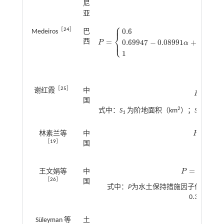
尼
式中：
亚
⎧
⎪
0.6
［
24
］
Medeiros
巴
⎨
⎩
=
⎪
0.69947
−
0.08991
+
0.0118
西
P
α
P
=
0.6
1
式中：
(
［
25
］
谢红霞
中
=
1
P
P
=
1
-
S
1
S
×
α
国
2
式中：
S
为阶地面积（km
）；
S
为总土地
1
=
0.45
林素兰等
中
P
P
=
0.45
Q
+
0
［
19
］
国
式中：
α
=
+
王文娟等
中
P
P
P
=
P
h
+
α
90
°
×
P
S
h
90
［
26
］
国
式中：
P
为水土保持措施因子值；
α
为
0.352；
P
s
C
P
=
Süleyman 等
土
C
P
=
A
/
R
K