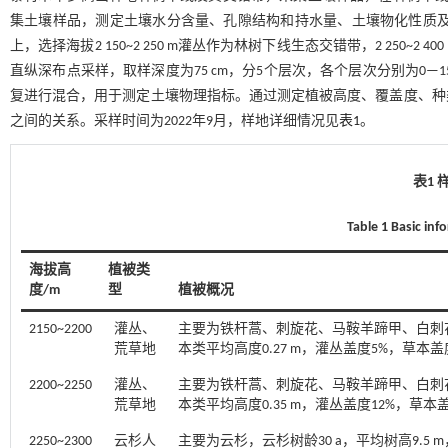
集土壤样品，测定土壤水分含量、孔隙结构和持水量、土壤物化性质及养
上，选择海拔2 150~2 250 m灌丛作为林树下线生态交错带，2 250
直纵深布点采样，取样深度为75 cm，分5个层次，各个层次分别为0—15 cm，1
复进行混合，用于测定土壤物理指标。通过测定植被高度、覆盖度、种
之间的关系。采样时间为2022年9月，样地详细情况见
表1
。
表1
Table 1 Basic inf
海拔高
植被类
度/m
型
植被概况
2150~2200
灌丛、
主要为铁杆蒿、刺旋花、马鞍羊蹄甲、白刺花
荒草地
本类平均高度0.27 m，灌丛盖度5%，草本盖
2200~2250
灌丛、
主要为铁杆蒿、刺旋花、马鞍羊蹄甲、白刺花
荒草地
本类平均高度0.35 m，灌丛盖度12%，草本盖
2250~2300
云杉人
主要为云杉，云杉树龄30 a，平均树高9.5 m