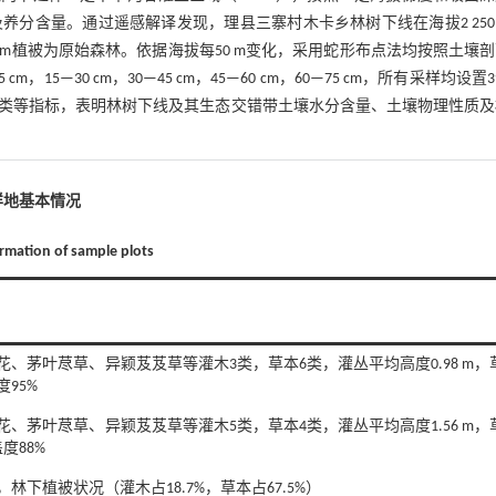
分含量。通过遥感解译发现，理县三寨村木卡乡林树下线在海拔2 250
~2 400 m植被为原始森林。依据海拔每50 m变化，采用蛇形布点法均按照土壤
5—30 cm，30—45 cm，45—60 cm，60—75 cm，所有采样均设置
类等指标，表明林树下线及其生态交错带土壤水分含量、土壤物理性质及
 样地基本情况
ormation of sample plots
、茅叶荩草、异颖芨芨草等灌木3类，草本6类，灌丛平均高度0.98 m，
度95%
、茅叶荩草、异颖芨芨草等灌木5类，草本4类，灌丛平均高度1.56 m，
度88%
，林下植被状况（灌木占18.7%，草本占67.5%）