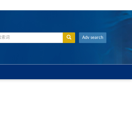
Adv search