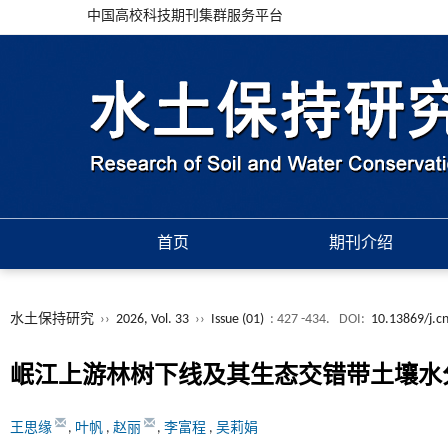
中国高校科技期刊集群服务平台
首页
期刊介绍
水土保持研究
››
2026, Vol. 33
››
Issue (01)
: 427 -434.
DOI:
10.13869/j.c
岷江上游林树下线及其生态交错带土壤水
王思缘
,
叶帆
,
赵丽
,
李富程
,
吴莉娟