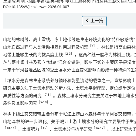
王思缘,叶帆,赵丽,李富程,吴莉娟. 岷江上游林树下线及其生态交错带土壤
DOI:10.13869/j.cnki.rswc.2026.01.007
上一篇
山地的林树线、高山雪线、冻土地带线是生态环境变化的“特征敏感线
［
1
］
山地自然过程与人类活动相互作用过程及机理
。林线是指高山森林
［
2
-
3
］
地带上能够生长的海拔高度上线
，这两种线一般称为林树上线，主
丛与落叶阔叶林及孤立“树岛”混合交错带，影响下线的主要因子是湿度
一定干旱河谷灌丛区域的受土壤水分垂直变化影响而形成一种特殊的生
土壤水分是森林生态系统养分循环和能量流动的载体之一，直接影响土
研究主要关注于土壤水运动的新方法、土壤水平衡模型、定位或半定位
［
7
-
8
］
异质性等方面的研究
。森林土壤水分研究主要关注于林地土壤水
［
9
-
10
］
质性及其影响因素
。
林树下线生态交错带主要分布于岷江上游山地森林与干旱河谷交错带，
山地森林的进一步退化。关于岷江上游土壤水分的研究主要集中于生
［
13
-
14
］
［
15
］
［
16
-
17
］
、土壤肥力
、土壤水分与抗旱研究
。以上研究大