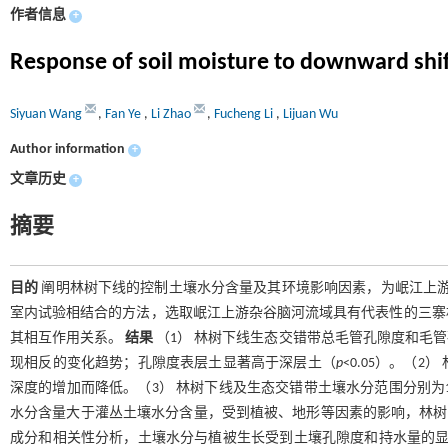
作者信息
+
Response of soil moisture to downward shift
Siyuan Wang
,
Fan Ye
,
Li Zhao
,
Fucheng Li
,
Lijuan Wu
Author information
+
文章历史
+
摘要
目的
阐明林树下线的控制土壤水分含量及其环境影响因素，为岷江上
室内试验相结合的方法，选取岷江上游杂谷脑河流域具有代表性的三寨
其相互作用关系。
结果
（1） 林树下线生态交错带总毛管孔隙度和毛
现相反的变化趋势；孔隙度表层土显著高于深层土（
p
<0.05）。（
深度的增加而降低。（3） 林树下线及生态交错带土壤水分范围分别为18
水分含量大于灌丛土壤水分含量，受到植被、地形等因素的影响，林树
成分和相关性分析，土壤水分与植被生长受到土壤孔隙度和持水量的