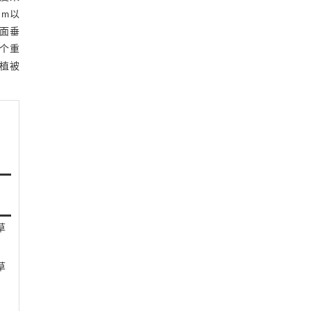
 m以
剖面垂
3个重
植被
草
草