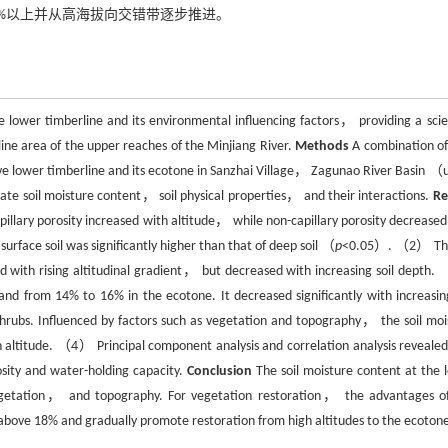
%以上并从高海拔向交错带逐步推进。
he lower timberline and its environmental influencing factors， providing a scien
line area of the upper reaches of the Minjiang River.
Methods
A combination of 
ve lower timberline and its ecotone in Sanzhai Village， Zagunao River Basin （
ate soil moisture content， soil physical properties， and their interactions.
Re
illary porosity increased with altitude， while non-capillary porosity decreased
urface soil was significantly higher than that of deep soil （
p
<0.05）. （2） The
ed with rising altitudinal gradient， but decreased with increasing soil depth
nd from 14% to 16% in the ecotone. It decreased significantly with increasing
 shrubs. Influenced by factors such as vegetation and topography， the soil moi
 altitude. （4） Principal component analysis and correlation analysis revealed
osity and water-holding capacity.
Conclusion
The soil moisture content at the 
vegetation， and topography. For vegetation restoration， the advantages of
e above 18% and gradually promote restoration from high altitudes to the ecoton