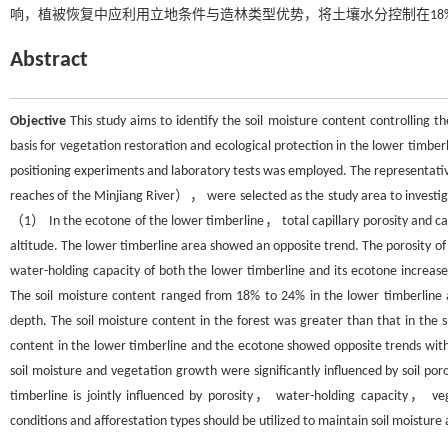
响，植被恢复中应利用立地条件与造林类型优势，将土壤水分控制在18
Abstract
Objective
This study aims to identify the soil moisture content controlling t
basis for vegetation restoration and ecological protection in the lower timber
positioning experiments and laboratory tests was employed. The representati
reaches of the Minjiang River）， were selected as the study area to investig
（1） In the ecotone of the lower timberline， total capillary porosity and cap
altitude. The lower timberline area showed an opposite trend. The porosity of s
water-holding capacity of both the lower timberline and its ecotone increas
The soil moisture content ranged from 18% to 24% in the lower timberline a
depth. The soil moisture content in the forest was greater than that in the
content in the lower timberline and the ecotone showed opposite trends with
soil moisture and vegetation growth were significantly influenced by soil por
timberline is jointly influenced by porosity， water-holding capacity， 
conditions and afforestation types should be utilized to maintain soil moistur