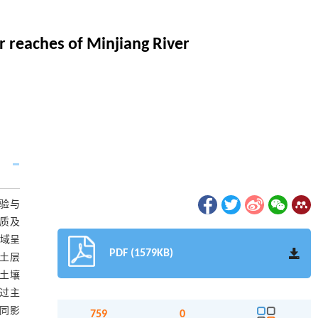
r reaches of Minjiang River
验与
质及
区域呈
PDF (1579KB)
着土层
林土壤
过主
同影
759
0