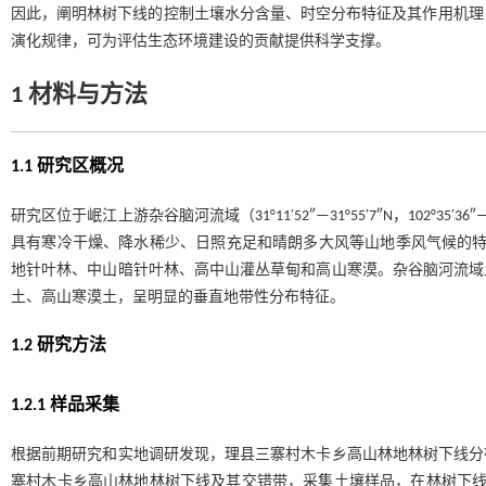
因此，阐明林树下线的控制土壤水分含量、时空分布特征及其作用机理
演化规律，可为评估生态环境建设的贡献提供科学支撑。
1 材料与方法
1.1 研究区概况
研究区位于岷江上游杂谷脑河流域（31°11′52″—31°55′7″N，102°3
具有寒冷干燥、降水稀少、日照充足和晴朗多大风等山地季风气候的
地针叶林、中山暗针叶林、高中山灌丛草甸和高山寒漠。杂谷脑河流域土壤在
土、高山寒漠土，呈明显的垂直地带性分布特征。
1.2 研究方法
1.2.1 样品采集
根据前期研究和实地调研发现，理县三寨村木卡乡高山林地林树下线分布于海
寨村木卡乡高山林地林树下线及其交错带，采集土壤样品，在林树下线向