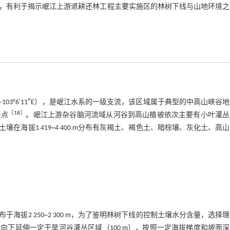
，有利于揭示岷江上游退耕还林工程主要实施区的林树下线与山地环境之
5′36″—103°6′11″E），是岷江水系的一级支流，该区域属于典型的中高山峡谷
［
18
］
特点
。岷江上游杂谷脑河流域从河谷到高山植被依次主要有小叶灌丛
海拔1 419~4 400 m分布有灰褐土、褐色土、暗棕壤、灰化土、高
拔2 250~2 300 m，为了鉴明林树下线的控制土壤水分含量，选择
下延伸一定干旱河谷灌丛区域（100 m），按照一定海拔梯度和坡面