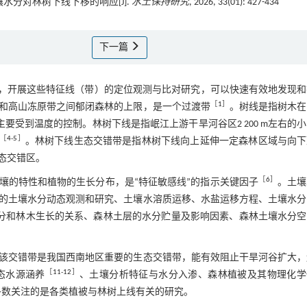
水分对林树下线下移的响应[J].
水土保持研究
, 2026, 33(01): 427-434
下一篇
”，开展这些特征线（带）的定位观测与比对研究，可以快速有效地发现和
［
1
］
和高山冻原带之间郁闭森林的上限，是一个过渡带
。树线是指树木在
要受到温度的控制。林树下线是指岷江上游干旱河谷区2 200 m左右的
［
4
-
5
］
。林树下线生态交错带是指林树下线向上延伸一定森林区域与向下
态交错区。
［
6
］
壤的特性和植物的生长分布，是“特征敏感线”的指示关键因子
。土壤
的土壤水分动态观测和研究、土壤水溶质运移、水盐运移方程、土壤水分
分和林木生长的关系、森林土层的水分贮量及影响因素、森林土壤水分空
该交错带是我国西南地区重要的生态交错带，能有效阻止干旱河谷扩大，
［
11
-
12
］
态水源涵养
、土壤分析特征与水分入渗、森林植被及其物理化学
多数关注的是各类植被与林树上线有关的研究。