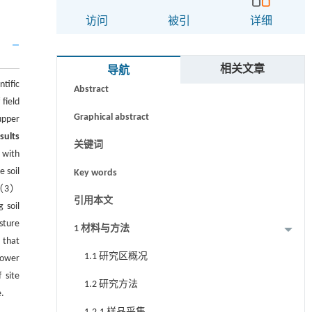
访问
被引
详细
摘要
相关文章
导航
tific
Abstract
field
Graphical abstract
upper
sults
关键词
 with
 soil
Key words
. （3）
引用本文
 soil
sture
1 材料与方法
 that
1.1 研究区概况
lower
 site
1.2 研究方法
e.