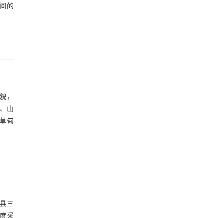
间的
地貌，
、山
山草甸
理县三
深度采