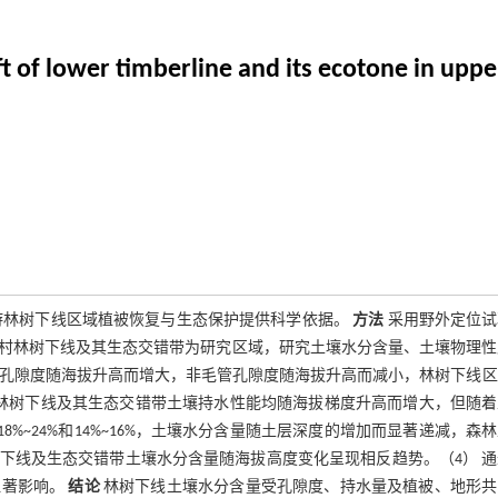
 of lower timberline and its ecotone in uppe
游林树下线区域植被恢复与生态保护提供科学依据。
方法
采用野外定位试
村林树下线及其生态交错带为研究区域，研究土壤水分含量、土壤物理性
管孔隙度随海拔升高而增大，非毛管孔隙度随海拔升高而减小，林树下线
2） 林树下线及其生态交错带土壤持水性能均随海拔梯度升高而增大，但随
%~24%和14%~16%，土壤水分含量随土层深度的增加而显著递减，森
下线及生态交错带土壤水分含量随海拔高度变化呈现相反趋势。（4） 通
显著影响。
结论
林树下线土壤水分含量受孔隙度、持水量及植被、地形共