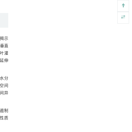
27728
https://doi.org/10.15302/J-FASE-2027718
Bacterial siderophores: a biotechnological
[5]
alternative for sustainable agriculture
ENGINEERING Agriculture
. 2027, Vol.14(2): 27718-
揭示
27728
垂直
https://doi.org/10.15302/J-FASE-2027721
小叶灌
延伸
水分
空间
间异
遏制
性质