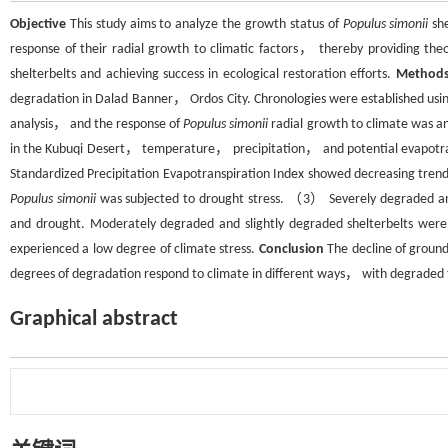
Objective
This study aims to analyze the growth status of
Populus simonii
she
response of their radial growth to climatic factors， thereby providing theo
shelterbelts and achieving success in ecological restoration efforts.
Method
degradation in Dalad Banner， Ordos City. Chronologies were established usin
analysis， and the response of
Populus simonii
radial growth to climate was a
in the Kubuqi Desert， temperature， precipitation， and potential evapotra
Standardized Precipitation Evapotranspiration Index showed decreasing tr
Populus simonii
was subjected to drought stress. （3） Severely degraded and
and drought. Moderately degraded and slightly degraded shelterbelts were
experienced a low degree of climate stress.
Conclusion
The decline of groun
degrees of degradation respond to climate in different ways， with degraded t
Graphical abstract