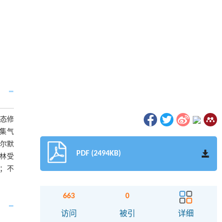
态修
集气
帕尔默
PDF (2494KB)
护林受
；不
663
0
访问
被引
详细