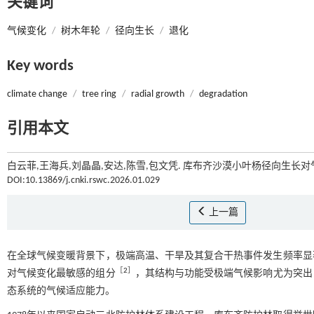
关键词
气候变化
/
树木年轮
/
径向生长
/
退化
Key words
climate change
/
tree ring
/
radial growth
/
degradation
引用本文
白云菲,王海兵,刘晶晶,安达,陈雪,包文凭. 库布齐沙漠小叶杨径向生长对气
DOI:10.13869/j.cnki.rswc.2026.01.029
上一篇
在全球气候变暖背景下，极端高温、干旱及其复合干热事件发生频率显
［
2
］
对气候变化最敏感的组分
，其结构与功能受极端气候影响尤为突出
态系统的气候适应能力。