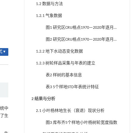
1.2 数据与方法
1.2.1 气象数据
图1 研究区CRU格点1970—2020年逐月平
均温度和平均降水
图2 研究区CRU格点1970—2020年逐月平
均PET、逐月平均PDSI及逐月平均SPEI
1.2.2 地下水动态变化数据
 ▾
1.2.3 树轮样品采集与年表的建立
表2 样树的基本信息
表3 5个样地STD年表统计特征
2 结果与分析
统中
2.1 小叶杨林地生长（衰退）现状分析
了生
图3 库布齐5个样地小叶杨树轮宽度指数