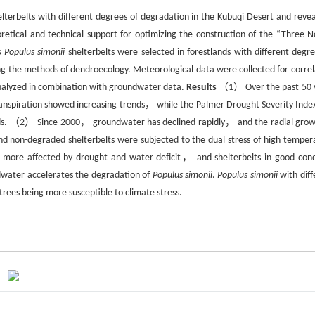
lterbelts with different degrees of degradation in the Kubuqi Desert and revea
retical and technical support for optimizing the construction of the “Three-N
s
Populus simonii
shelterbelts were selected in forestlands with different degre
g the methods of dendroecology. Meteorological data were collected for correl
nalyzed in combination with groundwater data.
Results
（1） Over the past 50 
nspiration showed increasing trends， while the Palmer Drought Severity Inde
ends. （2） Since 2000， groundwater has declined rapidly， and the radial grow
 non-degraded shelterbelts were subjected to the dual stress of high temper
 more affected by drought and water deficit， and shelterbelts in good cond
dwater accelerates the degradation of
Populus simonii
.
Populus simonii
with diff
rees being more susceptible to climate stress.