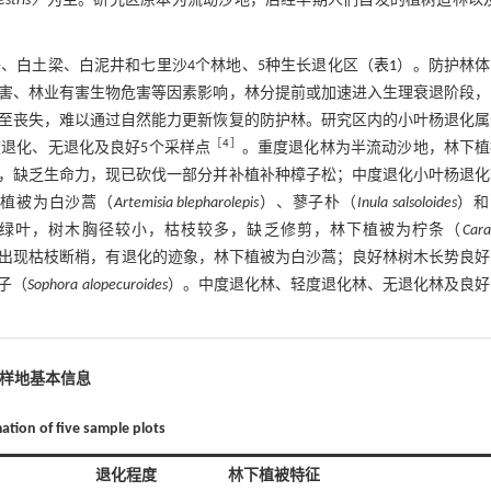
vestris）
为主。研究区原本为流动沙地，后经早期人们自发的植树造林以及
、白土梁、白泥井和七里沙4个林地、5种生长退化区（
表1
）。防护林体
害、林业有害生物危害等因素影响，林分提前或加速进入生理衰退阶段，
至丧失，难以通过自然能力更新恢复的防护林。研究区内的小叶杨退化属
［
4
］
退化、无退化及良好5个采样点
。重度退化林为半流动沙地，林下植
，缺乏生命力，现已砍伐一部分并补植补种樟子松；中度退化小叶杨退化
下植被为白沙蒿（
Artemisia blepharolepis
）、蓼子朴（
Inula salsoloides
）和
绿叶，树木胸径较小，枯枝较多，缺乏修剪，林下植被为柠条（
Car
出现枯枝断梢，有退化的迹象，林下植被为白沙蒿；良好林树木长势良好
子（
Sophora alopecuroides
）。中度退化林、轻度退化林、无退化林及良好
5个样地基本信息
mation of five sample plots
退化程度
林下植被特征