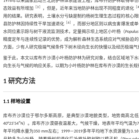
1978年以来国家启动三北防护林体系建设工程，库布齐防护林取得举
［
3
］
［
态效益有所增加
，但是，近年来当地防护林出现不同程度的退化
用的结果。研究表明，土壤水分亏缺是制约杨树生理生态过程的核心限
［
6
］
县防护林因持续性干旱加速退化
，而部分地区则以病虫害爆发或单
水同位素示踪与树干液流监测技术，定量揭示坝上地区小叶杨（
Populus
精度定年与连续性记录的优势，成为解析森林生态系统应对气候胁迫的
方面，少有人研究极端气候条件下树木径向生长的快慢以及经历极端气
鉴于此，本文以库布齐沙漠小叶杨防护林为研究对象，结合区域地下水
向生长与气候的响应关系，以期为小叶杨防护林在库布齐沙漠的生长规
1 研究方法
1.1 样地设置
库布齐沙漠位于鄂尔多斯高原，是典型沙漠地貌类型，地势南高北低，以
40°23′54″N）。库布齐沙漠昼夜温差大，气候干燥，地表年平均气温为7.9
年平均降水量为350 mm左右；1999—2019多年平均地下水资源量为3.1