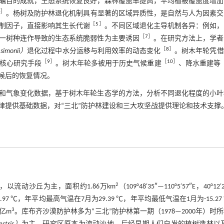
世瞩目的成就，生态系统恢复良好，森林覆盖率提高，平均植被覆盖度增
4
］
。杨树及防护林退化机制具有显著的区域异质性，是自然与人为因素交
［
5
］
制因子，直接影响其生长代谢
。不同区域退化主导机制各异：例如，
［
7
］
一树种连作导致的生态系统脆弱性为主要诱因
。在研究方法上，学者
［
8
］
 simonii）
退化过程中水分运移与利用效率的动态变化
。树木年轮凭借
［
9
］
［
10
］
核心研究手段
。树木年轮多被用于历史气候重建
、降水重建等
候后的恢复情况。
和气象变化数据，基于树木年轮生态学的方法，分析不同退化程度的小叶
律提供基础数据，对“三北”防护林建设和三大攻坚战提供理论和技术支撑
2
流动沙丘为主，面积约1.86万km
（109°48′35″—110°5′57″E，40°12′
7 ℃，年平均最高气温在7月为29.39 ℃，年平均最低气温在1月为-15.27
3
6亿m
。库布齐沙漠防护林多为“三北”防护林第一期（1978—2000年）时