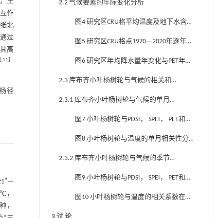
加，生
2.2 气候要素的年际变化分析
互作
图4 研究区CRU格平均温度及地下水含量
张北
与年总降水量对比
通过
图5 研究区CRU格点1970—2020年逐年平
其高
均降水、逐年平均PET、逐年平均PDSI和逐
［
11
］
图6 研究区年均降水量年变化与PET年变
年平均SPEI
化对比
2.3 库布齐小叶杨树轮与气候的相关和
杨径
响应分析
2.3.1 库布齐小叶杨树轮与气候的单月相
。
关和响应分析
图7 小叶杨树轮与PDSI， SPEI， PET和降
水的单月相关性分析
图8 小叶杨树轮与温度的单月相关性分
析
2.3.2 库布齐小叶杨树轮与气候的季节相
关和响应分析
图9 小叶杨树轮与PDSI， SPEI， PET和降
21″—
水的相关系数在不同季节组合
 ℃，
图10 小叶杨树轮与温度的相关系数在不
所种，
同季节组合
3 讨 论