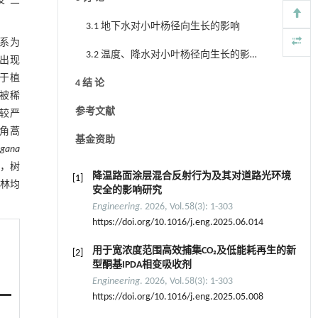
“三
3.1 地下水对小叶杨径向生长的影响
系为
3.2 温度、降水对小叶杨径向生长的影
出现
响
于植
4 结 论
被稀
参考文献
较严
角蒿
基金资助
agana
，树
降温路面涂层混合反射行为及其对道路光环境
[1]
林均
安全的影响研究
Engineering
. 2026, Vol.58(3): 1-303
https://doi.org/10.1016/j.eng.2025.06.014
用于宽浓度范围高效捕集CO₂及低能耗再生的新
[2]
型酮基IPDA相变吸收剂
Engineering
. 2026, Vol.58(3): 1-303
https://doi.org/10.1016/j.eng.2025.05.008