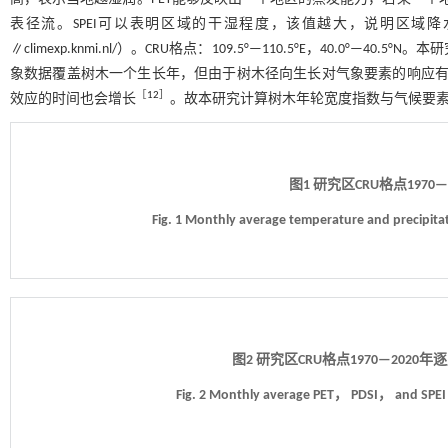
表径流。SPEI可以表明区域的干湿程度，该值越大，说明区域降水越充分。网格
∥climexp.knmi.nl/）。CRU格点：109.5°—110.5°E，40.0°—4
象数据覆盖树木一个生长年，但由于树木径向生长对气象要素的响应有
［
12
］
效应的时间也会增长
。故本研究计算树木年轮宽度指数与气候要素
图1 研究区CRU格点197
Fig. 1 Monthly average temperature and precipit
图2 研究区CRU格点1970—2020年
Fig. 2 Monthly average PET， PDSI， and SPEI