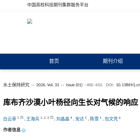
中国高校科技期刊集群服务平台
首页
期刊介绍
水土保持研究
››
2026, Vol. 33
››
Issue (01)
: 400 -410.
DOI:
10.13869/j.c
库布齐沙漠小叶杨径向生长对气候的响应
1
1
,
2
,
3
4
5
1
6
白云菲
,
王海兵
,
刘晶晶
,
安达
,
陈雪
,
包文凭
作者信息
+