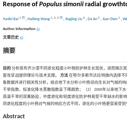
Response of
Populus simonii
radial growtht
1
1
,
2
,
3
4
5
1
Yunfei Bai
,
Haibing Wang
,
Jingjing Liu
,
Da An
,
Xue Chen
,
We
Author information
+
文章历史
+
摘要
目的
分析库布齐沙漠不同退化程度小叶杨防护林生长现状，进而揭示其
复攻坚战提供理论与技术支撑。
方法
在鄂尔多斯市达拉特旗内选择不
象数据并进行相关性分析，结合地下水分析小叶杨径向生长对气候的响
干旱指数、标准化降水蒸散指数呈下降趋势；（2） 2000年以来地下
高温干旱的双重胁迫，中度退化和轻度退化防护林易受干旱缺水的影
同退化程度的小叶杨对气候的响应方式不同，退化的小叶杨更容易受到
Abstract