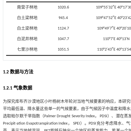
南营子林地
1020.6
109°55′32″E 40°17′3
白土梁林地
945.4
109°47′52″E 40°23′4
白土梁林地
1124.7
109°49′7″E 40°20′1
白泥井林地
1047.7
110°7′E 40°13′N
七里沙林地
1051.5
110°2′43″E 40°13′5
1.2 数据与方法
1.2.1 气象数据
为探究库布齐沙漠地区小叶杨树木年轮对当地气候要素的响应，本研究收集
平均最低温、降水量这些单一的气候要素，由于气候因子中温度和降水
选取帕尔默干旱指数（Palmer Drought Severity Index， PDSI）、潜在蒸发量
Precipit-ation Evapotranspiration Index， SPE
高，表示当地越湿润。PET能够反映出一个地区的蒸发能力，若某一个