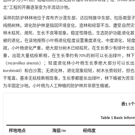
品种多为小叶杨。随着杨树的退化后补植补种树种以樟子松（
Pinus syl
北”工程的开展逐渐变为半流动沙地。
采样的防护林林地位于库布齐沙漠东部、达拉特旗中东部，包括南营子
纯杨树林。退化防护林是指因环境变化、造林和经营不当、遭受自然灾
林木枯死、濒死、生长不良等现象，稳定性降低，生态防护功能退化甚
被的退化。在该地按照小叶杨退化程度设置重度退化、中度退化、轻度
疏，小叶杨退化严重，绝大部分树木已经枯死，在生长季少有绿叶长出
重，出现大量枯枝断梢，在生长季约有70%的树可以长出绿叶，林
（
Incarvillea sinensis
）；轻度退化林小叶杨生长季绝大部分可以长出
korshinskii
）和白沙蒿；无退化林，退化现象较轻，树木长势较好，但也
干笔直，基本无枯枝断梢现象，生长季都能长出绿叶，林下植被为苦豆
为半固定沙地。小叶杨为人工种植的防护林并非原生植被。
表1 
Table 1 Basic infor
样地地点
海拔/m
经纬度