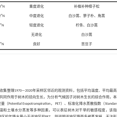
0″N
重度退化
补植补种樟子松
2″N
中度退化
白沙蒿、蓼子朴、角蒿
0″N
轻度退化
柠条、白沙蒿
无退化
白沙蒿
4″N
良好
苦豆子
整理1970—2020年采样区邻近的观测资料，包括平均温度、平均最
共同作用于树木的径向生长，为分析气候因子对树木生长的综合作用，本
（Potential Evapotranspiration， PET）、标准化降水蒸散指数（Standard
I）。PDSI充分考虑降水、气温和土壤水分蒸发等多种因素，可以表征树木对干旱的敏感程度，该
地区的年降水量小于该地区的PET，则说明该地区降雨多被蒸发掉，无法