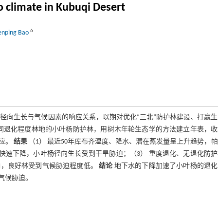
o climate in Kubuqi Desert
6
nping Bao
径向生长与气候因素的响应关系，以期对优化“三北”防护林建设、打赢生
同退化程度林地的小叶杨防护林，用树木年轮生态学的方法建立年表，收
应。
结果
（1） 最近50年库布齐温度、降水、潜在蒸发量呈上升趋势，
水快速下降，小叶杨径向生长受到干旱胁迫；（3） 重度退化、无退化防
响，良好林受到气候胁迫程度低。
结论
地下水的下降加速了小叶杨的退化
气候胁迫。