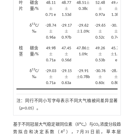
±
叶
碳含
48.11
48.77
48.51
52.48
49.46
±
±
±
±
±
片
量/%
0.38c
±
±
±
±
0.71 e
1.53d
0.97a
1.38b
13
δ
C/
-28.74
-29.17
-29.62
-29.65
-30.21
±
±
±
1
±
±
‰
.09c
±
±
±
1
±
±
0.96a
0.97b
0.52c
0.74d
±
枝
碳含
49.98
47.45
47.86
49.26
45.78
±
±
±
±
±
茎
量/%
1.09c
1.33
±
±
±
±
0.71a
0.56d
0.53b
e
13
δ
C/
-29.03
-29.15
-29.91
-30.76
-28.86
±
±
±
±
±
‰
0.78b
±
±
±
±
±
0.71a
0.63a
0.60c
0.80a
注：
同行不同小写字母表示不同大气植被间差异显著
（
p
<0.05）。
基于不同冠层大气稳定碳同位素（δ¹³Cₐ）与CO₂浓度分段趋
2
势拟合和决定系数（
R
），7月31日前，草本层