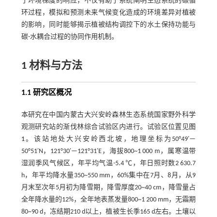
于环境梯度的响应，不仅有助于系统阐明生态系统的碳循
环过程，模拟和预测未来气候变化造成的环境差异对植被
的影响，同时能够揭示植被结构调控下的水土保持功能与
碳-水耦合过程的协同作用机制。
1 材料与方法
1.1 研究区概况
本研究在中国内蒙古大兴安岭森林生态系统国家野外科学
观测研究站的渐伐林综合试验区内进行。试验区位置见
图
1
。该站地处大兴安岭西北坡，地理坐标为50°49′—
50°51′N，121°30′—121°31′E，海拔800~1 000 m，属寒温带
湿润季风气候区，年平均气温-5.4 ℃，年日照时数2 630.7
h，年平均降水量350~550 mm，60%集中在7月、8月，从9
月末至次年5月初为降雪期，降雪厚度20~40 cm，降雪量占
全年降水量的12%，全年地表蒸发量800~1 200 mm，无霜期
80~90 d，冻结期210 d以上，植被生长季165 d左右。土壤以