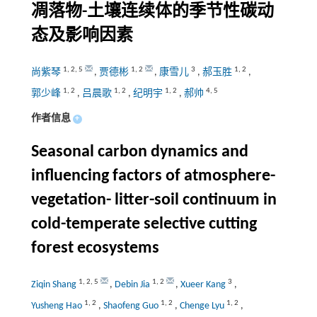
凋落物-土壤连续体的季节性碳动
态及影响因素
1
,
2
,
5
1
,
2
3
1
,
2
尚紫琴
,
贾德彬
,
康雪儿
,
郝玉胜
,
1
,
2
1
,
2
1
,
2
4
,
5
郭少峰
,
吕晨歌
,
纪明宇
,
郝帅
作者信息
+
Seasonal carbon dynamics and
influencing factors of atmosphere-
vegetation- litter-soil continuum in
cold-temperate selective cutting
forest ecosystems
1
,
2
,
5
1
,
2
3
Ziqin Shang
,
Debin Jia
,
Xueer Kang
,
1
,
2
1
,
2
1
,
2
Yusheng Hao
,
Shaofeng Guo
,
Chenge Lyu
,