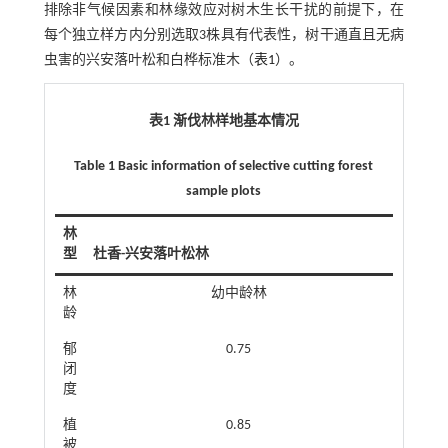
排除非气候因素和林缘效应对树木生长干扰的前提下，在
每个独立样方内分别选取3株具有代表性，树干通直且无病
虫害的兴安落叶松和白桦标准木（
表1
）。
表1 渐伐林样地基本情况
Table 1 Basic information of selective cutting forest
sample plots
林
型
杜香-兴安落叶松林
林
幼中龄林
龄
郁
0.75
闭
度
植
0.85
被