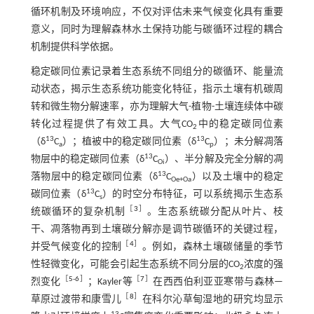
循环机制及环境响应，不仅对评估未来气候变化具有重要
意义，同时为理解森林水土保持功能与碳循环过程的耦合
机制提供科学依据。
稳定碳同位素记录着生态系统不同组分的碳循环、能量流
动状态，揭示生态系统功能变化特征，指示土壤有机碳周
转和微生物分解速率，亦为理解大气-植物-土壤连续体中碳
转化过程提供了有效工具。大气CO
中的稳定碳同位素
2
13
13
（δ
C
）；植被中的稳定碳同位素（δ
C
）；未分解凋落
a
p
13
物层中的稳定碳同位素（δ
C
）、半分解及完全分解的凋
Oi
13
落物层中的稳定碳同位素（δ
C
）以及土壤中的稳定
Oe+Oa
13
碳同位素（δ
C
）的时空分布特征，可以系统揭示生态系
s
［
3
］
统碳循环的复杂机制
。生态系统碳分配从叶片、枝
干、凋落物再到土壤碳分解亦是调节碳循环的关键过程，
［
4
］
并受气候变化的控制
。例如，森林土壤碳储量的季节
性轻微变化，可能会引起生态系统不同分层的CO
浓度的强
2
［
5
-
6
］
［
7
］
烈变化
；Kayler等
在西西伯利亚亚寒带与森林—
［
8
］
草原过渡带和康雪儿
在科尔沁草甸湿地的研究均显示