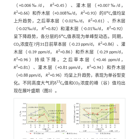
2
（+0.006‰/d，
R
=0.45）、灌木层（+0.007‰/d，
2
2
R
=0.66）和乔木层（+0.008‰/d，
R
=0.93）的δ¹³Cₐ值均呈
2
上升趋势，之后草本层（-0.02‰/d，
R
=0.61）、乔木层
2
2
（-0.02‰/d，
R
=0.82）和灌木层（-0.01‰/d，
R
=0.92）
呈下降趋势，各分层的δ¹³Cₐ值表现为单峰型动态。同期，
2
CO₂浓度在7月31日前草本层（-0.23 ppm/d，
R
=0.86）、灌
2
木层（-0.39 ppm/d，
R
=0.86）和乔木层（-0.29 ppm/d，
2
R
=0.96）持续下降，之后草本层（+0.46 ppm/d，
2
2
R
=0.81）、灌木层（+0.81 ppm/d，
R
=0.94）和乔木层
2
（+0.88 ppm/d，
R
=0.96）均呈上升趋势，表现为单谷型变
13
化。不同高度大气的δ
C
值和CO
浓度的峰（谷）值均出
a
2
现在展叶盛期（
图3
）。