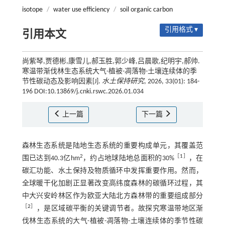
isotope
/
water use efficiency
/
soil organic carbon
引用格式 ▾
引用本文
尚紫琴,贾德彬,康雪儿,郝玉胜,郭少峰,吕晨歌,纪明宇,郝帅.
寒温带渐伐林生态系统大气-植被-凋落物-土壤连续体的季
节性碳动态及影响因素[J].
水土保持研究
, 2026, 33(01): 184-
196 DOI:10.13869/j.cnki.rswc.2026.01.034
上一篇
下一篇
森林生态系统是陆地生态系统的重要构成单元，其覆盖范
2
［
1
］
围已达到40.3亿hm
，约占地球陆地总面积的30%
，在
碳汇功能、水土保持及物质循环中发挥重要作用。然而，
全球暖干化加剧正显著改变高纬度森林的碳循环过程，其
中大兴安岭林区作为欧亚大陆北方森林带的重要组成部分
［
2
］
，是区域碳平衡的关键调节者。故探究寒温带地区渐
伐林生态系统的大气-植被-凋落物-土壤连续体的季节性碳