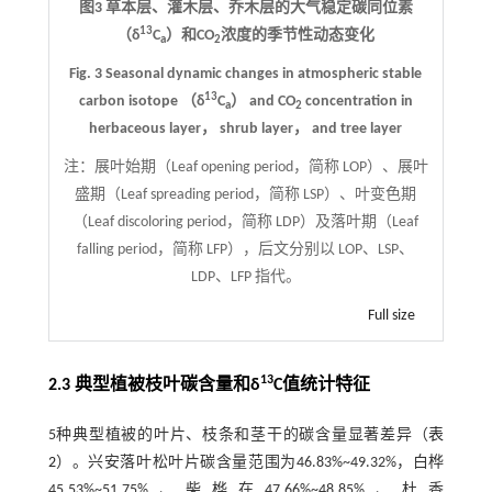
图3 草本层、灌木层、乔木层的大气稳定碳同位素
13
（δ
C
）和CO
浓度的季节性动态变化
a
2
Fig. 3 Seasonal dynamic changes in atmospheric stable
13
carbon isotope （δ
C
） and CO
concentration in
a
2
herbaceous layer， shrub layer， and tree layer
注：
展叶始期（Leaf opening period，简称 LOP）、展叶
盛期（Leaf spreading period，简称 LSP）、叶变色期
（Leaf discoloring period，简称 LDP）及落叶期（Leaf
falling period，简称 LFP），后文分别以 LOP、LSP、
LDP、LFP 指代。
Full size
13
2.3 典型植被枝叶碳含量和δ
C值统计特征
5种典型植被的叶片、枝条和茎干的碳含量显著差异（
表
2
）。兴安落叶松叶片碳含量范围为46.83%~49.32%，白桦
45.53%~51.75%、柴桦在47.66%~48.85%、杜香