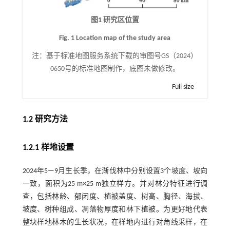
图1 研究区位置
Fig. 1 Location map of the study area
注：
基于标准地图服务系统下载的审图号GS（2024）
0650号的标准地图制作，底图未做修改。
Full size
1.2 研究方法
1.2.1 样地设置
2024年5—9月生长季，在渐伐林中分别设置3个坡度、坡向
一致，面积为25 m×25 m独立样方。并对林分特征进行调
查，包括林龄、郁闭度、植被盖度、树高、胸径、海拔、
坡度、树种组成、凋落物厚度和林下植被。为更好地代表
整块样地林木的生长状况，在样地内进行对角线采样，在