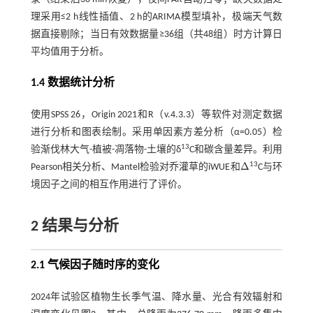
理采用≤2 h线性插值、2 h的ARIMA模型填补，极端天气数
据直接剔除；当日有效数据量≥36组（共48组）时方计算日
平均值用于分析。
1.4 数据统计分析
使用SPSS 26，Origin 2021和R（v.4.3.3）等软件对测定数据
进行分析和图表绘制。采用单因素方差分析（α=0.05）检
13
验渐伐林大气-植被-凋落物-土壤的δ
C和碳含量差异。利用
Δ
13
Pearson相关分析、Mantel检验对乔灌草的iWUE和
C与环
∆
境因子之间的相互作用进行了评价。
2 结果与分析
2.1 气候因子随时序的变化
2024年试验区植物生长季气温、降水量、光合有效辐射和