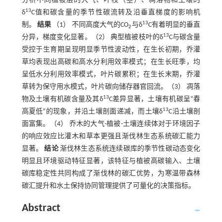
分析不同植被层的大气、叶枝（茎）、凋落物和土壤的
13
δ
C值和碳含量的季节性碳流转及沿垂直梯度的影响机
13
制。
结果
（1） 不同高度大气的CO
与δ
C有着明显的垂直
2
13
分异，梯度变化显著。（2） 典型植被枝叶的δ
C与碳含量
受控于生育期呈现明显季节性波动性，在生长初期，乔灌
草均表现出高碳和高水分利用效率模式；在生长旺季，均
呈低水分利用效率模式，叶片碳累积；在生长末期，乔灌
草转为保守用水模式，叶片碳向储存器官回流。（3） 凋落
13
物及土壤有机碳含量及其δ
C差异显著，土壤有机碳呈“春
13
高夏低”的现象，并沿土壤剖面递减，而土壤δ
C沿土壤剖
面富集。（4） 乔木的大气-植被-土壤连续体对于环境因子
的响应效应比灌木和草本更强且渐伐林生态系统碳汇能力
显著。
结论
渐伐林生态系统连续碳库的季节性碳动态变化
明显且环境驱动特征显著，该特征与植被高碳输入、土壤
碳库稳定性共同构成了渐伐林的碳汇优势，为寒温带森林
碳汇提升和水土保持协同管理提供了可量化的决策指标。
Abstract