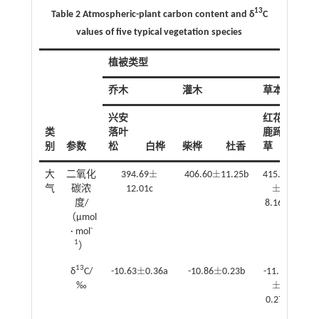
13
Table 2 Atmospheric-plant carbon content and δ
C
values of five typical vegetation species
植被类型
乔木
灌木
草本
兴安
红花
类
落叶
鹿蹄
别
参数
松
白桦
柴桦
杜香
草
±
±
大
二氧化
394.69
406.60
11.25b
415.53
±
±
±
气
碳浓
12.01c
±
度/
8.16a
（μmol
-
· mol
1
）
±
±
13
δ
C/
-10.63
0.36a
-10.86
0.23b
-11.17
±
±
±
‰
±
0.27c