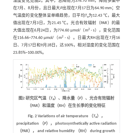
湿度变化见
图2
。其中，总降雨为376.70 mm，降雨多集中
在7月、8月份，且日最大
P
出现在7月17日为64.90 mm；空
气温度的变化整体呈单峰趋势，日平均
T
为12.43 ℃，最大
a
值出现在7月3日，为21.45 ℃。光合有效辐射（PAR）的最
2
大值出现在6月24日，为774.60 μmol/（m
· s），变化范围
2
在116.66~774.60 μmol/（m
· s）。日最大RH出现在7月16
日、7月17日和9月28日，达100%，相对湿度的变化范围在
23.85%~100.00%。
图2 研究区气温（
T
）、降水量（
P
）、光合有效辐射
a
（PAR）和湿度（RH）在生长季的变化特征
Fig. 2 Variations of air temperature （
T
），
a
precipitation （
P
）， photosynthetically active radiation
（PAR）， and relative humidity （RH） during growth