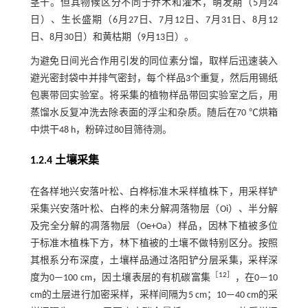
茎干。但其物候区分不同于乔木和灌木，萌发期（5月24
日）、生长盛期（6月27日、7月12日、7月31日、8月12
日、8月30日）和黄枯期（9月13日）。
为避免日间光合作用引发的同位素分馏，取样后迅速装入
避光密封袋中并排气密封，每个样品3个重复，然后用锡纸
包裹带回实验室。将采集的植物样品带回实验室之后，用
蒸馏水反复冲洗去除表面的浮尘和杂质。随后在70 ℃烘箱
中烘干48 h，粉碎过80目筛待测。
1.2.4 土壤采集
在各样地兴安落叶松、白桦标准木采样植株下，用采样铲
采集兴安落叶松、白桦的未分解凋落物层（Oi）、半分解
及完全分解的凋落物层（Oe+Oa）样品，因林下植被多位
于标准木植株下方，林下植被的土壤不做特别区分。按照
其根系分布深度，土壤样品通过洛阳铲分层采集，采样深
［
12
］
度为0—100 cm，因土壤表层的有机碳富集
，在0—10
cm的土层进行加密采样，采样间隔为5 cm；10—40 cm的采