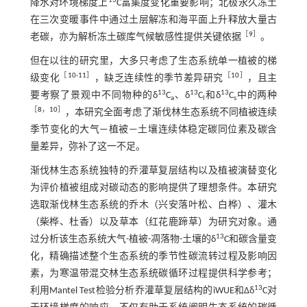
13
降水对环境梯度上
C富集度变化重要影响；北极永久冻土
在三次变暖事件中通过土层解冻和海平面上升释放大量古
［
9
］
老碳，亦为解析冻土碳库气候敏感性提供关键依据
。
但在以往的研究里，大多只考虑了生态系统单一植被的梯
［
10
-
11
］
［
10
］
级变化
，缺乏连续性的季节差异研究
，且主
13
13
13
要考察了景观中不同物种的δ
C
、δ
C
和δ
C
中的两种
a
l
s
［
8
，
10
］
，本研究全面考虑了渐伐林生态系统不同植被连续
季节变化的大气—植被—土壤连续体稳定碳同位素及碳含
量差异，弥补了这一不足。
渐伐林生态系统独特的乔灌草复层结构以及植被演替变化
为评价植被组成对碳动态的影响提供了理想条件。本研究
选取渐伐林生态系统的乔木（兴安落叶松、白桦）、灌木
（柴桦、杜香）以及草本（红花鹿蹄草）为研究对象。通
13
过分析该生态系统大气-植被-凋落物-土壤的δ
C和碳含量变
化，精确描述整个生态系统的季节性碳流转过程及影响因
素，为寒温带混交林生态系统碳循环过程提供科学参考；
13
利用Mantel Test检验分析乔灌草复层结构的iWUE和∆δ
C对