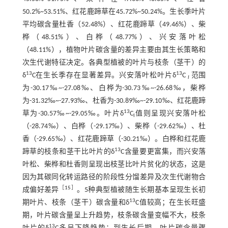
50.2%~53.51%、红花鹿蹄草在45.72%~50.24%。生长季叶片
平均碳含量杜香（52.48%）、红花鹿蹄草（49.46%）、柴
桦（48.51%）、白桦（48.77%）、兴安落叶松
（48.11%），植物叶片碳含量的差异主要由其生长策略和
次生代谢特征决定。各典型植被的叶片与枝条（茎干）的
13
13
δ
C在生长季存在显著差异。兴安落叶松叶片δ
C
范围
l
为
为-30.17‰~-27.08‰、白桦
-30.73‰~-26.68‰，柴桦
为
为-31.32‰~-27.93‰、杜香为-30.89‰~-29.10‰、红花鹿蹄
13
草为-30.57‰~-29.05‰。叶片δ
C
值则呈现兴安落叶松
l
（-28.74‰）、白桦（-29.17‰）、柴桦（-29.62‰）、杜
香（-29.65‰）、红花鹿蹄草（-30.21‰）。白桦和红花鹿
13
蹄草的枝条和茎干比叶片的δ
C含量要更富集，而兴安落
叶松、柴桦和杜香则呈现出枝茎比叶片贫化的状态，这是
因为其碳同化转运路径的阶段性分馏差异及次生代谢物合
［
15
］
成偏好差异
。5种典型植被随生长期基本呈现生长初
13
期叶片、枝条（茎干）碳含量和δ
C值较高；在生长旺盛
期，叶片碳含量呈上升趋势，枝条碳含量变幅不大，枝条
13