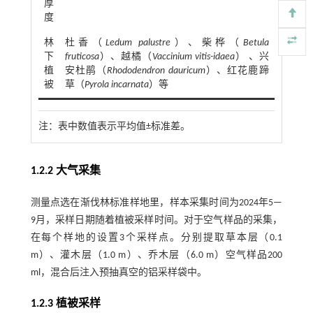
厚
度
林
杜香（
Ledum palustre
）、柴桦（
Betula
下
fruticosa
）、越橘（
Vaccinium vitis-idaea
） 、兴
植
安杜鹃（
Rhododendron dauricum
）、红花鹿蹄
被
草（
Pyrola incarnata
）等
注：
表中数值表示平均值±标准差。
1.2.2 大气采集
测量点选在渐伐林标准样地里，样本采集时间为2024年5—
9月，采样日期随着植被采样时间。对于空气样品的采集，
在每个样地的设置3个采样点。分别提取草本层（0.1
m）、灌木层（1.0 m）、乔木层（6.0 m）空气样品200
ml，混合后注入预抽真空的铝采样袋中。
1.2.3 植被采样