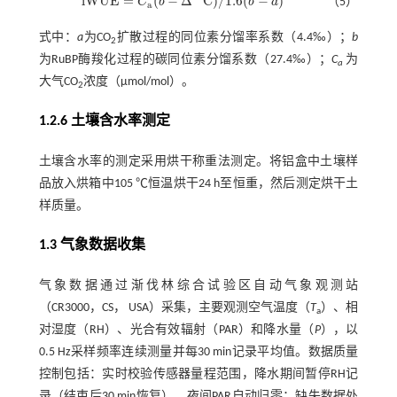
i
W
U
E
=
(
−
Δ
C
)
/
1.6
(
−
)
C
b
b
a
（5）
i
W
U
E
=
C
a
(
b
-
Δ
13
C
)
/
1.6
(
b
-
a
)
a
式中：
a
为CO
扩散过程的同位素分馏率系数（4.4‰）；
b
2
为RuBP酶羧化过程的碳同位素分馏系数（27.4‰）；
C
为
a
大气CO
浓度（μmol/mol）。
2
1.2.6 土壤含水率测定
土壤含水率的测定采用烘干称重法测定。将铝盒中土壤样
品放入烘箱中105 ℃恒温烘干24 h至恒重，然后测定烘干土
样质量。
1.3 气象数据收集
气象数据通过渐伐林综合试验区自动气象观测站
（CR3000，CS， USA）采集，主要观测空气温度（
T
）、相
a
对湿度（RH）、光合有效辐射（PAR）和降水量（
P
），以
0.5 Hz采样频率连续测量并每30 min记录平均值。数据质量
控制包括：实时校验传感器量程范围，降水期间暂停RH记
录（结束后30 min恢复），夜间PAR自动归零；缺失数据处