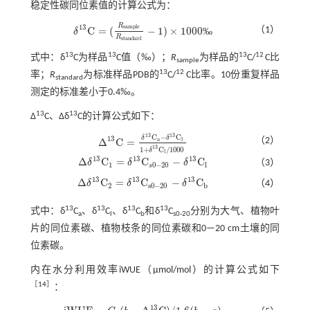
稳定性碳同位素值的计算公式为：
R
13
s
a
m
p
l
e
C
=
(
−
1
)
×
1000
（1）
‰
δ
δ
13
C
=
(
R
s
a
m
p
l
e
R
s
t
a
n
d
a
r
d
-
1
)
×
1000
‰
R
s
t
a
n
d
a
r
d
13
13
13
12
式中：δ
C为样品
C值（‰）；
R
为样品的
C/
C比
sample
13
12
率；
R
为标准样品PDB的
C/
C比率。10份重复样品
standard
测定的标准差小于0.4‰。
13
13
∆
C、∆δ
C的计算公式如下：
13
13
C
−
C
13
δ
δ
（2）
Δ
C
=
l
a
Δ
13
C
=
δ
13
C
a
-
δ
13
C
l
1
+
δ
13
C
l
/
1000
13
1
+
C
/
1000
δ
l
13
13
13
Δ
C
=
C
−
C
δ
δ
δ
（3）
Δ
δ
13
C
1
=
δ
13
C
s
0
-
20
-
δ
13
C
l
1
0
−
20
l
s
13
13
13
Δ
C
=
C
−
C
δ
δ
δ
（4）
Δ
δ
13
C
2
=
δ
13
C
s
0
-
20
-
δ
13
C
b
2
s
0
−
20
b
13
13
13
13
式中：δ
C
、δ
C
、δ
C
和δ
C
分别为大气、植物叶
a
l
b
s0-20
片的同位素碳、植物枝条的同位素碳和0—20 cm土壤的同
位素碳。
内在水分利用效率iWUE（µmol/mol）的计算公式如下
［
14
］
：
13