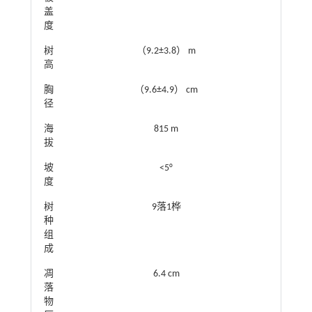
盖
度
树
（9.2±3.8） m
高
胸
（9.6±4.9） cm
径
海
815 m
拔
坡
<5°
度
树
9落1桦
种
组
成
凋
6.4 cm
落
物