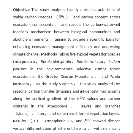
Objective
This study analyzes the dynamic characteristics of
stable carbon isotopes （δ¹³C） and carbon content across
ecosystem components， and reveals the carbon-water-soil
feedback mechanisms between biological communities and
abiotic environments， aiming to provide a scientific basis for
enhancing ecosystem management efficiency and addressing
climate change.
Methods
Taking five typical vegetation species
Larix gmelinii
，
Betula platyphylla
，
Betula fruticosa
，
Ledum
palustre
in the cold-temperate selective cutting forest
ecosystem of the Greater Xing′an Mountains， and
Pyrola
incarnata
， as the study subjects， this study analyzed the
seasonal carbon transfer dynamics and influencing mechanisms
13
along the vertical gradient of the δ
C values and carbon
contents in the atmosphere， leaves and branches
（stems）， litter， and soil across different vegetation layers.
Results
（1） Atmospheric CO₂ and δ¹³C showed distinct
vertical differentiation at different heights， with significant