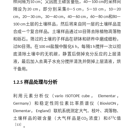
样间隔为10 cm；又因底土碳含量低，40—100 cm的采样间
隔设为20 cm，即分别采集0—5 cm，5—10 cm，10—20
cm，20—30 cm，30—40 cm，40—60 cm，60—80 cm和80—
100 cm土层的土壤样品，然后将来自同一层的土壤样品混
合成一个复合样品。土壤样品通过10目筛去除植物凋落物
和砾石。筛过的土壤的子样品在研钵和研杵中磨成细粉，
过80目筛。在100 ml盐酸中酸化6 h，每隔1 h搅拌一次以彻
底清除土壤中的无机碳，静置后倒掉充分反应的上层清
液，最后加入去离子水充分搅拌清洗并倒掉上层清液，烘
干备用。
1.2.5 样品处理与分析
利用元素分析仪（vario ISOTOPE cube， Elementar，
Germany）和稳定性同位素比率质谱仪（BiovisION，
Elementar， England）联机系统测定大气、枝叶、凋落物、
13
土壤样品的碳含量（大气样品是CO
浓度）和δ
C值
2
［
13
］
。