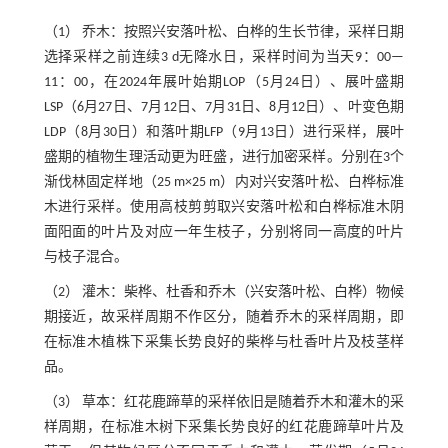
（1） 乔木：按照兴安落叶松、白桦的生长节律，采样日期
选择采样之前连续3 d无降水日，采样时间为当天9：00—
11：00，在2024年展叶始期LOP（5月24日）、展叶盛期
LSP（6月27日、7月12日、7月31日、8月12日）、叶变色期
LDP（8月30日）和落叶期LFP（9月13日）进行采样，展叶
盛期的植物生理活动更为旺盛，进行加密采样。分别在3个
渐伐林固定样地（25 m×25 m）内对兴安落叶松、白桦标准
木进行采样。使用高枝剪剪取兴安落叶松和白桦标准木阴
面阳面的叶片及对应一年生枝子，分别将同一高度的叶片
与枝子混合。
（2） 灌木：柴桦、杜香和乔木（兴安落叶松、白桦）物候
期接近，故采样周期不作区分，随着乔木的采样周期，即
在标准木植株下采集长势良好的柴桦与杜香叶片及枝茎样
品。
（3） 草本：红花鹿蹄草的采样依旧是随着乔木和灌木的采
样周期，在标准木树下采集长势良好的红花鹿蹄草叶片及