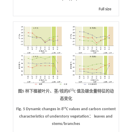
Full size
13
图5 林下植被叶片、茎/枝的δ
C 值及碳含量特征的动
态变化
Fig. 5 Dynamic changes in δ¹³C values and carbon content
characteristics of understory vegetation： leaves and
stems/branches