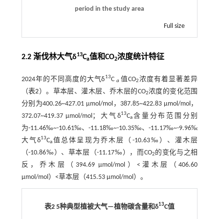
period in the study area
Full size
13
2.2 渐伐林大气δ
C
值和CO
浓度统计特征
a
2
13
2024年的不同高度的大气δ
C
值CO
浓度有着显著差异
a
2
（
表2
）。草本层、灌木层、乔木层的CO
浓度的变化范围
2
分别为400.26~427.01 μmol/mol，387.85~422.83 μmol/mol，
13
372.07~419.37 μmol/mol；大气δ
C
含量分布范围分别
a
为-11.46‰~-10.61‰、-11.18‰~-10.35‰、-11.17‰~-9.96‰。
13
大气δ
C
值总体呈现为乔木层（-10.63‰）、灌木层
a
（-10.86‰）、草本层（-11.17‰），而CO
的变化与之相
2
反，乔木层（394.69 μmol/mol）<灌木层（406.60
μmol/mol）<草本层（415.53 μmol/mol）。
13
表2 5种典型植被大气—植物碳含量和δ
C值