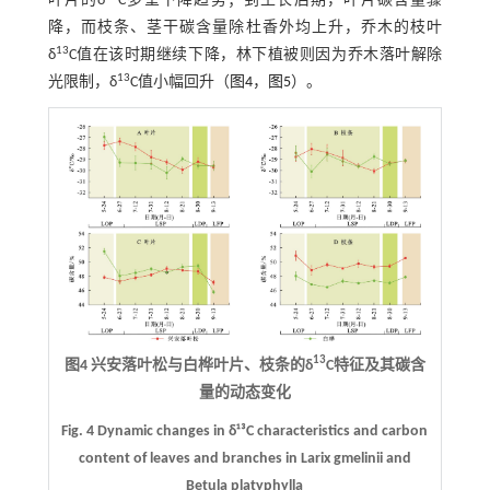
叶片的δ
C多呈下降趋势；到生长后期，叶片碳含量骤
降，而枝条、茎干碳含量除杜香外均上升，乔木的枝叶
13
δ
C值在该时期继续下降，林下植被则因为乔木落叶解除
13
光限制，δ
C值小幅回升（
图4
，
图5
）。
13
图4 兴安落叶松与白桦叶片、枝条的δ
C特征及其碳含
量的动态变化
Fig. 4 Dynamic changes in δ¹³C characteristics and carbon
content of leaves and branches in Larix gmelinii and
Betula platyphylla