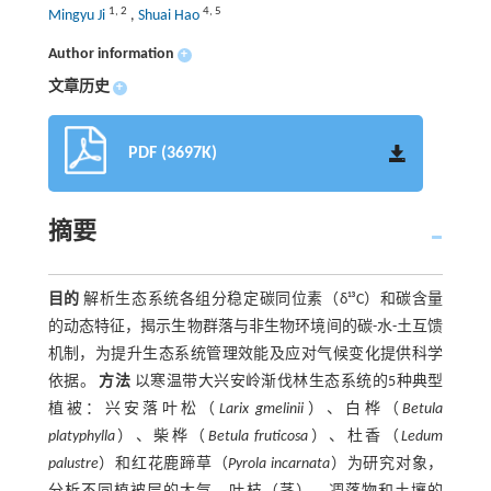
1
,
2
4
,
5
Mingyu Ji
,
Shuai Hao
Author information
+
文章历史
+
PDF (3697K)
摘要
目的
解析生态系统各组分稳定碳同位素（δ¹³C）和碳含量
的动态特征，揭示生物群落与非生物环境间的碳-水-土互馈
机制，为提升生态系统管理效能及应对气候变化提供科学
依据。
方法
以寒温带大兴安岭渐伐林生态系统的5种典型
植被：兴安落叶松（
Larix gmelinii
）、白桦（
Betula
platyphylla
）、柴桦（
Betula fruticosa
）、杜香（
Ledum
palustre
）和红花鹿蹄草（
Pyrola incarnata
）为研究对象，