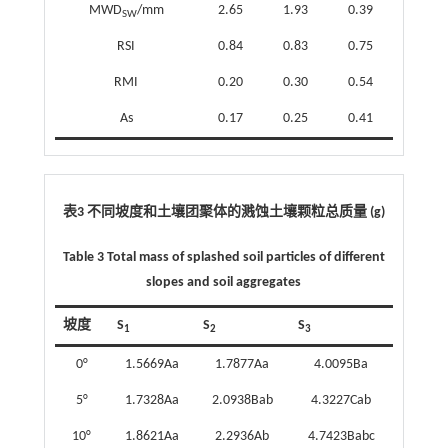
MWD
/mm
2.65
1.93
0.39
SW
RSI
0.84
0.83
0.75
RMI
0.20
0.30
0.54
As
0.17
0.25
0.41
表3 不同坡度和土壤团聚体的溅蚀土壤颗粒总质量 (g)
Table 3 Total mass of splashed soil particles of different
slopes and soil aggregates
坡度
S
S
S
1
2
3
0°
1.5669Aa
1.7877Aa
4.0095Ba
5°
1.7328Aa
2.0938Bab
4.3227Cab
10°
1.8621Aa
2.2936Ab
4.7423Babc