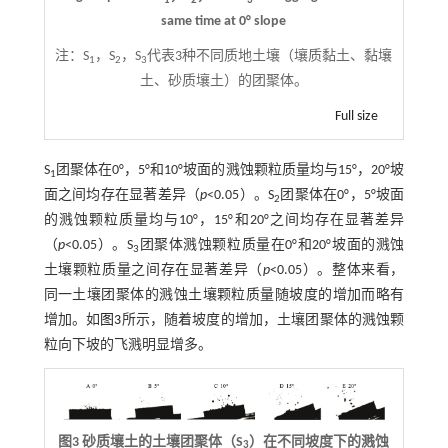
1
2
3
same time at 0° slope
注：
S
，S
，S
代表3种不同质地土壤（壤质黏土、黏壤
1
2
3
土、砂质壤土）的团聚体。
Full size
S
团聚体在0°，5°和10°坡面的溅蚀颗粒质量均与15°，20°坡
1
面之间均存在显著差异（
p
<0.05）。S
团聚体在0°，5°坡面
2
的溅蚀颗粒质量均与10°，15°和20°之间均存在显著差异
（
p
<0.05）。S
团聚体溅蚀颗粒质量在0°和20°坡面的溅蚀
3
土壤颗粒质量之间存在显著差异（
p
<0.05）。整体来看，
同一土壤团聚体的溅蚀土壤颗粒质量随坡度的增加而略有
增加。如
图3
所示，随着坡度的增加，土壤团聚体的溅蚀颗
粒向下坡的飞溅明显增多。
图3 砂质壤土的土壤团聚体（S
）在不同坡度下的溅蚀
3