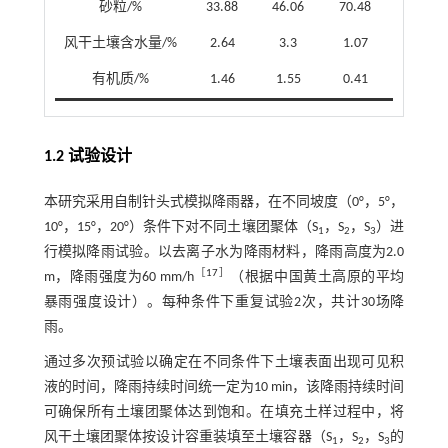
砂粒/%
33.88
46.06
70.48
风干土壤含水量/%
2.64
3.3
1.07
有机质/%
1.46
1.55
0.41
1.2 试验设计
本研究采用自制针头式模拟降雨器，在不同坡度（0°，5°，
10°，15°，20°）条件下对不同土壤团聚体（S
，S
，S
）进
1
2
3
行模拟降雨试验。以去离子水为降雨材料，降雨高度为2.0
［
17
］
m，降雨强度为60 mm/h
（根据中国黄土高原的平均
暴雨强度设计）。每种条件下重复试验2次，共计30场降
雨。
通过多次预试验以确定在不同条件下土壤表面出现可见积
液的时间，降雨持续时间统一定为10 min，该降雨持续时间
可确保所有土壤团聚体达到饱和。在填充土样过程中，将
风干土壤团聚体按设计容重装填至土壤容器（S
，S
，S
的
1
2
3