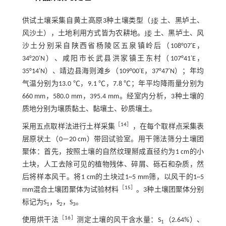
供试土壤采集自黄土高原3种土壤类型（
土、黑垆土、
风沙土），土地利用方式皆为农耕地。
土、黑垆土、风
沙土分别采自陕西省杨陵区五泉镇岭后（108°07′E，
34°20′N）、咸阳市长武县洪家镇王东村（107°41′E，
35°14′N）、靖边县海则滩乡（109°00′E，37°47′N）；年均
气温分别为13.0 ℃，9.1 ℃，7.8 ℃；年平均降雨量分别为
660 mm，580.0 mm，395.4 mm。经室内分析，3种土壤的
质地分别为壤质黏土、黏壤土、砂质壤土。
［
14
］
采用五点取样法进行土样采集
，在每个取样点采集表
层原状土（0—20 cm）带回试验室。用干筛法筛分土壤团
聚体：首先，按照土壤的自然纹理掰成直径约为1 cm的小
土块，人工去除可见的植物残体、碎屑、砾石和杂质，然
后将样本风干。将1 cm的土块过1~5 mm筛，以风干的1~5
［
15
］
mm混合土壤团聚体为试验材料
。3种土壤团聚体分别
标记为S
，S
，S
。
1
2
3
［
16
］
使用烘干法
测定土壤的风干含水量：S
（2.64%）、
1