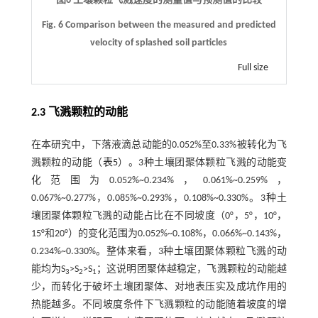
图6 土壤颗粒飞溅速度的测量值与预测值的比较
Fig. 6 Comparison between the measured and predicted
velocity of splashed soil particles
Full size
2.3 飞溅颗粒的动能
在本研究中，下落液滴总动能的0.052%至0.33%被转化为飞
溅颗粒的动能（
表5
）。3种土壤团聚体颗粒飞溅的动能变
化范围为0.052%~0.234%，0.061%~0.259%，
0.067%~0.277%，0.085%~0.293%，0.108%~0.330%。3种土
壤团聚体颗粒飞溅的动能占比在不同坡度（0°，5°，10°，
15°和20°）的变化范围为0.052%~0.108%，0.066%~0.143%，
0.234%~0.330%。整体来看，3种土壤团聚体颗粒飞溅的动
能均为S
>S
>S
；这说明团聚体越稳定，飞溅颗粒的动能越
3
2
1
少，而转化于破坏土壤团聚体、对地表压实及成坑作用的
热能越多。不同坡度条件下飞溅颗粒的动能随着坡度的增