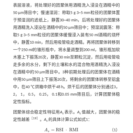
表层溶液，将处理好的团聚体用酒精洗入浸没在酒精中的
50 μm筛目中；慢速湿润：称取5 g 3~5 mm粒径的团聚体置
于预湿润的滤纸上，静置30~40 min，后将处理好的团聚体
用酒精洗入浸没在酒精中的50 μm筛目中；预湿润震荡：称
取5 g 3~5 mm粒径的团聚体缓慢浸入装有50 ml酒精的烧杯
中，静置10 min，然后用吸管吸走酒精。再将团聚体转移到
一个250 ml的锥形瓶中，将水量调整到200 ml，锥形瓶加软
木塞上下振荡20次，静置30 min至颗粒沉淀，然后用吸管吸
走多余的水分，剩下的土壤和水的混合物用酒精洗入浸没
在酒精中的50 μm筛目中。3种前期处理后的团聚体在酒精
中用50 μm筛目上下振荡20次，将剩余的团聚体转移至铝盒
中，在40 ℃烘箱中烘干48 h。烘干后的团聚体分别通过3，
2， 1， 0.5， 0.25， 0.1和0.05 mm筛目后，计算团聚体稳
定性指标。
团聚体综合稳定性特征用
A
表示。
A
值越大，团聚体的稳
s
s
［
19
］
定性越差
。
A
的具体计算公式如
式1
：
s
=
R
S
I
⋅
R
M
I
A
（1）
A
s
=
R
S
I
·
R
M
I
s