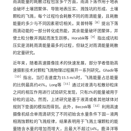
雨滴能量的耗散过程包含多个方面，雨滴下落作用于地表
会破坏土壤团聚体、导致地表压实、溅蚀坑的形成、土壤
颗粒的飞溅，每个过程均会耗散不同的雨滴能量，且耗散
［
8
］
能量的多少与不同因素密切相关。吴普特等
提出下落
雨滴动能的一部分转化成热能，其余能量破坏团聚体，并
［
9
］
使土粒分散并溅起而发生跃移。Horabik等
指出成坑和
压实是消耗雨滴能量最多的过程，但缺乏对雨滴能量耗散
的定量研究。
近年来，随着高速摄像技术的快速发展，部分学者借助高
速摄影技术对颗粒飞溅物理过程展开一系列研究。Ghadir等
［
10
］
指出，当打击速度为15.5 m/s时，飞溅能量占总能量
［
11
］
的比例最高约45%。Long等
通过对液滴与松散砂粒床
之间的相互作用进行试验研究发现，只有2%的能量被用于
砂粒的运动。然而，上述研究是基于液滴或者其他球体对
［
12
］
规则下垫面的模拟而得到。此外，Beczek等
利用高速
摄像机结合单雨滴研究了不同初始含水量条件下固—液两
相溅蚀颗粒的飞溅规律，结果表明用于飞溅土壤颗粒的能
量随含水量的增加而增大，且最大不超过14%。鹿泽洋等