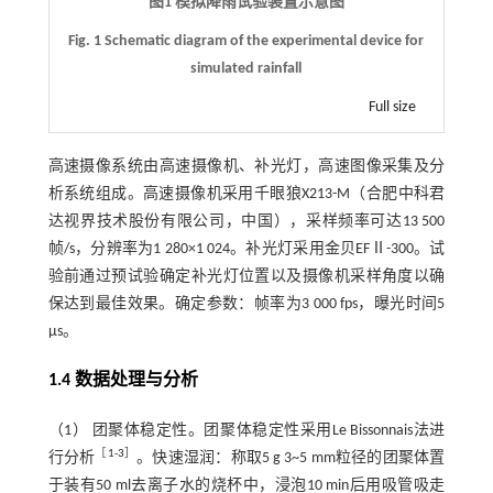
图1 模拟降雨试验装置示意图
Fig. 1 Schematic diagram of the experimental device for
simulated rainfall
Full size
高速摄像系统由高速摄像机、补光灯，高速图像采集及分
析系统组成。高速摄像机采用千眼狼X213-M（合肥中科君
达视界技术股份有限公司，中国），采样频率可达13 500
帧/s，分辨率为1 280×1 024。补光灯采用金贝EFⅡ-300。试
验前通过预试验确定补光灯位置以及摄像机采样角度以确
保达到最佳效果。确定参数：帧率为3 000 fps，曝光时间5
μs。
1.4 数据处理与分析
（1） 团聚体稳定性。团聚体稳定性采用Le Bissonnais法进
［
1
-
3
］
行分析
。快速湿润：称取5 g 3~5 mm粒径的团聚体置
于装有50 ml去离子水的烧杯中，浸泡10 min后用吸管吸走