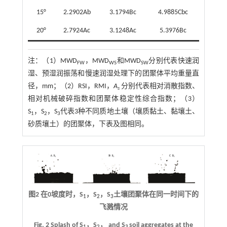
15°
2.2902Ab
3.1794Bc
4.9885Cbc
20°
2.7924Ac
3.1248Ac
5.3976Bc
注：
（1）MWD
，MWD
和MWD
分别代表快速润
FW
WS
SW
湿、预湿润振荡和慢速润湿处理下的团聚体平均重量直
径，mm；（2）RSI，RMI，
A
分别代表相对消散指数、
s
相对机械破碎指数和团聚体稳定性综合指数；（3）
S
，S
，S
代表3种不同质地土壤（壤质黏土、黏壤土、
1
2
3
砂质壤土）的团聚体，下表及图相同。
图2 在0坡度时，S
，S
，S
土壤团聚体在同一时间下的
1
2
3
飞溅情况
Fig. 2 Splash of S
，S
， and S
soil aggregates at the