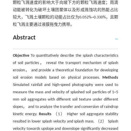
颗粒飞溅速度的影响大于向坡下方的颗粒飞溅速度；雨滴
动能被转化为破坏土壤团聚体以及形成溅蚀坑的热能占比
较大，飞溅土壤颗粒的动能占比仅为0.052%~0.330%，且颗
粒飞溅主要通过液膜拖曳力携带。
Abstract
Objective
To quantitatively describe the splash characteristics
of soil particles， reveal the transport mechanism of splash
erosion， and provide a theoretical foundation for developing
soil erosion models based on physical processes.
Methods
Simulated rainfall and high-speed photography were used to
measure the mass and velocity of splashed soil particles of 1~5
mm soil aggregates with different soil texture under different
slopes， and to analyze the transfer and conversion of raindrop
kinetic energy.
Results
（1） Higher soil aggregate stability
resulted in lower splash velocity and splash mass. （2） Splash
velocity towards upslope and downslope significantly decreased