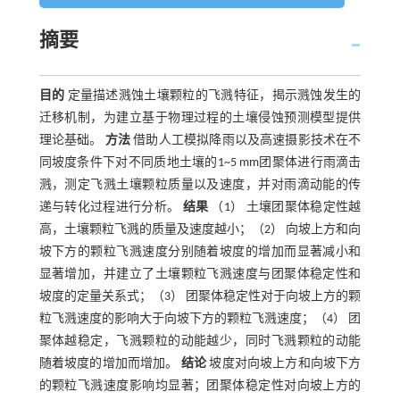
摘要
目的
定量描述溅蚀土壤颗粒的飞溅特征，揭示溅蚀发生的
迁移机制，为建立基于物理过程的土壤侵蚀预测模型提供
理论基础。
方法
借助人工模拟降雨以及高速摄影技术在不
同坡度条件下对不同质地土壤的1~5 mm团聚体进行雨滴击
溅，测定飞溅土壤颗粒质量以及速度，并对雨滴动能的传
递与转化过程进行分析。
结果
（1） 土壤团聚体稳定性越
高，土壤颗粒飞溅的质量及速度越小；（2） 向坡上方和向
坡下方的颗粒飞溅速度分别随着坡度的增加而显著减小和
显著增加，并建立了土壤颗粒飞溅速度与团聚体稳定性和
坡度的定量关系式；（3） 团聚体稳定性对于向坡上方的颗
粒飞溅速度的影响大于向坡下方的颗粒飞溅速度；（4） 团
聚体越稳定，飞溅颗粒的动能越少，同时飞溅颗粒的动能
随着坡度的增加而增加。
结论
坡度对向坡上方和向坡下方
的颗粒飞溅速度影响均显著；团聚体稳定性对向坡上方的