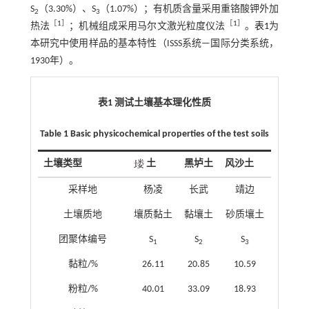
S
（3.30%）、S
（1.07%）；有机质含量采用重铬酸钾外加
2
3
［
1
］
［
1
］
热法
；机械组成采用马尔文激光粒度仪法
。
表1
为
本研究中使用样品的基本特性（ISSS系统—国际分类系统，
1930年）。
表1 测试土壤基本理化性质
Table 1 Basic physicochemical properties of the test soils
土壤类型
土
黑垆土
风沙土
采样地
杨凌
长武
靖边
土壤质地
壤质黏土
黏壤土
砂质壤土
团聚体编号
S
S
S
1
2
3
黏粒/%
26.11
20.85
10.59
粉粒/%
40.01
33.09
18.93