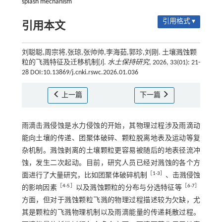
splash mechanism
引用格式 ▾
引用本文
刘聪聪,周宗将,张琼,张帅帅,李海茹,郭珍,刘刚. 土壤溅蚀颗
粒的飞溅特征及迁移机制[J].
水土保持研究
, 2026, 33(01): 21-
28 DOI:10.13869/j.cnki.rswc.2026.01.036
上一篇
下一篇
雨滴击溅侵蚀是水力侵蚀的开始，其物理过程涉及雨滴动
能向土壤的传递、团聚体破碎、颗粒脱离地表及运动等复
杂机制。溅蚀剥离的土壤颗粒更容易被随后的地表径流冲
蚀，发生二次起动。目前，研究人员已经对溅蚀的各个方
［
1
-
3
］
面进行了大量研究，比如团聚体破碎机制
、击溅侵蚀
［
4
-
5
］
［
6
-
7
］
的影响因素
以及溅蚀颗粒的分布与分选特征等
方面，但对于溅蚀颗粒飞溅的物理过程描述较为欠缺，尤
其是颗粒的飞溅物理机制以及雨滴能量的传递耗散过程。