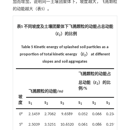
加而增加，说明同一土壤团聚体下，坡度越大，飞溅颗粒
的动能越大（
表5
）。
表5 不同坡度及土壤团聚体下飞溅颗粒的动能占总动能
（
E
）的比例
2
Table 5 Kinetic energy of splashed soil particles as a
proportion of total kinetic energy （
E
） at different
2
slopes and soil aggregates
飞溅颗粒的动能占
总动能（
E
）的比
2
例/%
飞溅颗粒的动能/mJ
坡
度
S
S
S
S
S
S
1
2
3
1
2
3
0°
2.1459
2.7062
9.6589
0.052
0.066
0.234
5°
2.5039
3.5251
10.6520
0.061
0.086
0.259