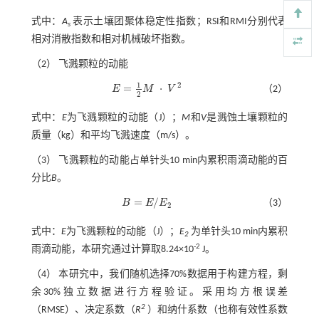
式中：
A
表示土壤团聚体稳定性指数；RSI和RMI分别代表
s
相对消散指数和相对机械破坏指数。
（2） 飞溅颗粒的动能
1
2
=
⋅
E
M
V
（2）
E
=
1
2
M
·
V
2
2
式中：
E
为飞溅颗粒的动能（J）；
M
和
V
是溅蚀土壤颗粒的
质量（kg）和平均飞溅速度（m/s）。
（3） 飞溅颗粒的动能占单针头10 min内累积雨滴动能的百
分比
B
。
=
/
B
E
E
（3）
B
=
E
/
E
2
2
式中：
E
为飞溅颗粒的动能（J）；
E
为单针头10 min内累积
2
-2
雨滴动能，本研究通过计算取8.24×10
J。
（4） 本研究中，我们随机选择70%数据用于构建方程，剩
余30%独立数据进行方程验证。采用均方根误差
2
（RMSE）、决定系数（
R
）和纳什系数（也称有效性系数