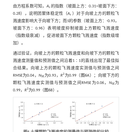
由方程系数可知，
A
的指数（坡面上方：0.31>坡面下方：
s
0.28），说明团聚体稳定性（
A
）对于向坡上方的颗粒飞
s
溅速度影响大于向坡下方；而
S
的参数（坡面上方：-0.93，
坡面下方：0.96）表明坡度抑制坡面上方颗粒飞溅速度
（指数级衰减），促进坡面下方颗粒飞溅速度（指数级增
加）。
通过验证，向坡上方的颗粒飞溅速度和向坡下方的颗粒飞
溅速度测量值和预测值之间沿着1∶1的直线出现了最佳拟
合结果。向坡上方的颗粒飞溅速度实测值与预测值之间
2
RMSE为0.04，
N
为0.93，
R
为0.99（
图6
A）；向坡下方的
SE
颗粒飞溅速度实测值与预测值之间RMSE为0.06，
N
为
SE
2
0.99，
R
为0.99（
图6
B）。