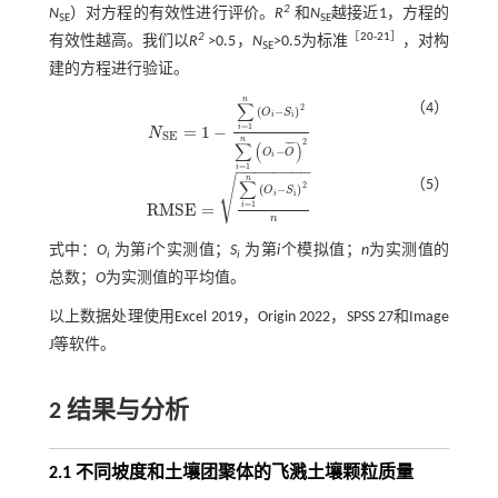
2
N
）对方程的有效性进行评价。
R
和
N
越接近1，方程的
SE
SE
2
［
20
-
21
］
有效性越高。我们以
R
>0.5，
N
>0.5为标准
，对构
SE
建的方程进行验证。
n
∑
（4）
2
(
−
)
O
S
i
i
=
1
=
1
−
i
N
N
S
E
=
1
-
∑
i
=
1
n
O
i
-
S
i
2
∑
i
=
1
n
O
i
-
O
¯
2
S
E
n
2
∑
(
)
¯
¯
¯
−
O
O
i
=
1
−
−
−
−
−
−
−
−
i
√
n
（5）
∑
2
(
−
)
O
S
i
i
=
1
R
M
S
E
=
i
R
M
S
E
=
∑
i
=
1
n
O
i
-
S
i
2
n
n
式中：
O
为第
i
个实测值；
S
为第
i
个模拟值；
n
为实测值的
i
i
总数；
O
为实测值的平均值。
以上数据处理使用Excel 2019，Origin 2022，SPSS 27和Image
J等软件。
2 结果与分析
2.1 不同坡度和土壤团聚体的飞溅土壤颗粒质量