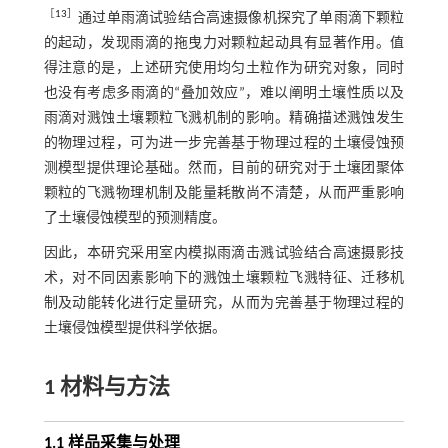
［
13
］
通过单雨滴试验结合高速摄像机探究了单雨滴下颗粒
的起动，发现雨滴的拖曳力对颗粒起动具有显著作用。值
得注意的是，上述研究使用均匀土粒作为研究对象，同时
也没有考虑多雨滴的“叠加效应”，难以阐明土壤性质以及
雨滴对溅蚀土壤颗粒飞溅机制的影响。精确描述溅蚀发生
的物理过程，可为进一步完善基于物理过程的土壤侵蚀预
测模型提供理论基础。然而，目前的研究对于土壤团聚体
颗粒的飞溅物理机制及能量耗散尚不清楚，从而严重影响
了土壤侵蚀模型的预测精度。
因此，本研究采用室内模拟雨滴击溅试验结合高速摄影技
术，对不同因素影响下的溅蚀土壤颗粒飞溅特征、迁移机
制及动能转化进行定量研究，从而为完善基于物理过程的
土壤侵蚀模型提供科学依据。
1 材料与方法
1.1 样品采集与处理