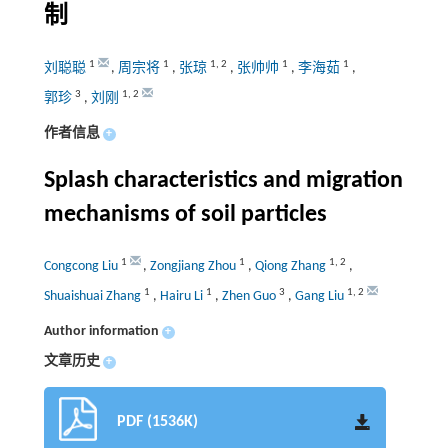
制
1
1
1
,
2
1
1
刘聪聪
,
周宗将
,
张琼
,
张帅帅
,
李海茹
,
3
1
,
2
郭珍
,
刘刚
作者信息
+
Splash characteristics and migration
mechanisms of soil particles
1
1
1
,
2
Congcong Liu
,
Zongjiang Zhou
,
Qiong Zhang
,
1
1
3
1
,
2
Shuaishuai Zhang
,
Hairu Li
,
Zhen Guo
,
Gang Liu
Author information
+
文章历史
+
PDF (1536K)