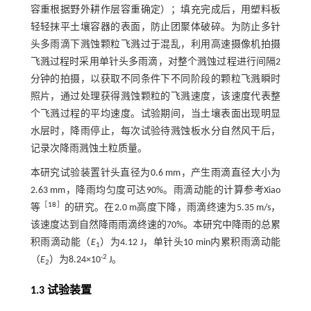
容重根据野外耕作层容重确定）；填充完成后，用塑料板
轻轻抹平土壤容器的表面，防止团聚体破碎。为防止多针
头多雨滴下溅蚀颗粒飞溅过于混乱，利用高速摄像机拍摄
飞溅过程时采用单针头多雨滴，对整个溅蚀过程进行间隔2
分钟的拍摄，以获取不同条件下不同阶段的颗粒飞溅瞬时
照片，通过处理获得溅蚀颗粒的飞溅速度，该速度代表整
个飞溅过程的平均速度。试验期间，当土壤表面出现明显
水层时，降雨停止，每次试验待溅蚀板水分自然风干后，
记录次降雨溅蚀土粒质量。
本研究试验装置针头直径为0.6 mm，产生雨滴直径大小为
2.63 mm，降雨均匀度可达90%。雨滴动能的计算参考Xiao
［
18
］
等
的研究。在2.0 m高度下降，雨滴终速为5.35 m/s，
该速度达到自然降雨雨滴终速的70%。本研究中降雨的总累
积雨滴动能（
E
）为4.12 J，单针头10 min内累积雨滴动能
1
-2
（
E
）为8.24×10
J。
2
1.3 试验装置