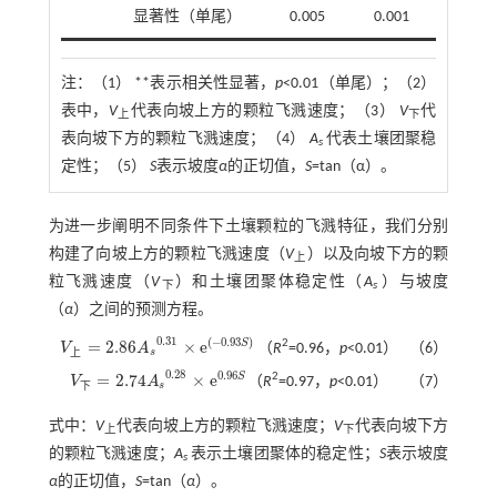
显著性（单尾）
0.005
0.001
注：
（1） **表示相关性显著，
p
<0.01（单尾）；（2）
表中，
V
代表向坡上方的颗粒飞溅速度；（3）
V
代
上
下
表向坡下方的颗粒飞溅速度；（4）
A
代表土壤团聚稳
s
定性；（5）
S
表示坡度
α
的正切值，
S
=tan（α）。
为进一步阐明不同条件下土壤颗粒的飞溅特征，我们分别
构建了向坡上方的颗粒飞溅速度（
V
）以及向坡下方的颗
上
粒飞溅速度（
V
）和土壤团聚体稳定性（
A
）与坡度
下
s
（
α
）之间的预测方程。
0.31
(
−
0.93
)
=
2.86
×
e
S
2
V
A
（
R
=0.96，
p
<0.01）
（6）
s
上
V
上
=
2.86
A
s
0.31
×
e
(
-
0.93
S
)
0.28
0.96
=
2.74
×
e
S
2
V
A
（
R
=0.97，
p
<0.01）
（7）
s
下
V
下
=
2.74
A
s
0.28
×
e
0.96
S
式中：
V
代表向坡上方的颗粒飞溅速度；
V
代表向坡下方
上
下
的颗粒飞溅速度；
A
表示土壤团聚体的稳定性；
S
表示坡度
s
α
的正切值，
S
=tan（
α
）。