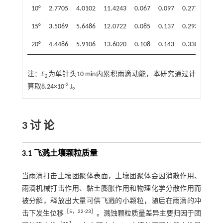
10°
2.7705
4.0102
11.4243
0.067
0.097
0.277
15°
3.5069
5.6486
12.0722
0.085
0.137
0.293
20°
4.4486
5.9106
13.6020
0.108
0.143
0.330
注：
E
为单针头10 min内累积雨滴动能，本研究通过计
2
-2
算取8.24×10
J。
3 讨 论
3.1 飞溅土壤颗粒质量
当雨滴打击土壤团聚体表面，土壤团聚体会因消散作用、
雨滴机械打击作用、黏土膨胀作用和物理化学分散作用而
被分解，释放出大量可供飞溅的小颗粒，随后在雨滴的冲
［
5
，
22
-
23
］
击下发生位移
。溅蚀颗粒质量差异主要归因于团