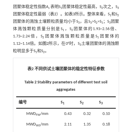
团聚体稳定性指数
A
表明S
团聚体稳定性最高，S
次之，S
s
1
2
3
团聚体稳定性最弱（
表2
）。如
表3
所示。整体来看，S
和S
1
2
团聚体的溅蚀土壤颗粒质量均小于S
，且S
>S
>S
；S
团聚
3
3
2
1
3
体溅蚀颗粒质量分别是S
，S
团聚体的1.93~2.56倍、
1
2
1.73~2.24倍，S
团聚体溅蚀颗粒质量是S
团聚体的
2
1
1.12~1.14倍。如
图2
所示，在0°时，S
土壤团聚体的溅蚀颗
3
粒明显多于S
和S
。
1
2
表2 不同供试土壤团聚体的稳定性特征参数
Table 2 Stability parameters of different test soil
aggregates
编号
S
S
S
1
2
3
MWD
/mm
0.43
0.32
0.10
FW
MWD
/mm
2.11
1.35
0.18
WS