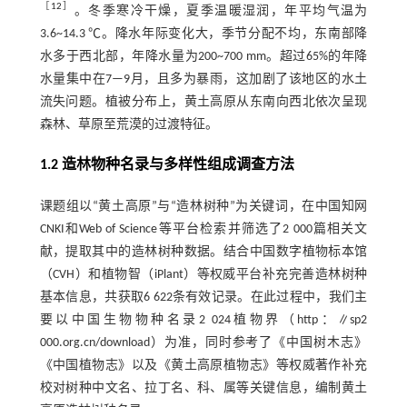
［
12
］
。冬季寒冷干燥，夏季温暖湿润，年平均气温为
3.6~14.3 ℃。降水年际变化大，季节分配不均，东南部降
水多于西北部，年降水量为200~700 mm。超过65%的年降
水量集中在7—9月，且多为暴雨，这加剧了该地区的水土
流失问题。植被分布上，黄土高原从东南向西北依次呈现
森林、草原至荒漠的过渡特征。
1.2 造林物种名录与多样性组成调查方法
课题组以“黄土高原”与“造林树种”为关键词，在中国知网
CNKI和Web of Science等平台检索并筛选了2 000篇相关文
献，提取其中的造林树种数据。结合中国数字植物标本馆
（CVH）和植物智（iPlant）等权威平台补充完善造林树种
基本信息，共获取6 622条有效记录。在此过程中，我们主
要以中国生物物种名录2 024植物界（http：∥sp2
000.org.cn/download）为准，同时参考了《中国树木志》
《中国植物志》以及《黄土高原植物志》等权威著作补充
校对树种中文名、拉丁名、科、属等关键信息，编制黄土