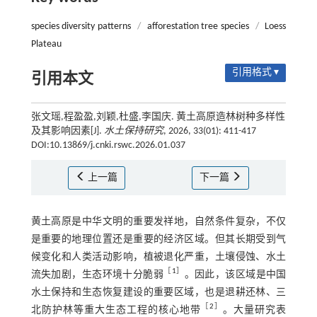
species diversity patterns
/
afforestation tree species
/
Loess
Plateau
引用格式 ▾
引用本文
张文瑶,程盈盈,刘颖,杜盛,李国庆. 黄土高原造林树种多样性
及其影响因素[J].
水土保持研究
, 2026, 33(01): 411-417
DOI:10.13869/j.cnki.rswc.2026.01.037
上一篇
下一篇
黄土高原是中华文明的重要发祥地，自然条件复杂，不仅
是重要的地理位置还是重要的经济区域。但其长期受到气
候变化和人类活动影响，植被退化严重，土壤侵蚀、水土
［
1
］
流失加剧，生态环境十分脆弱
。因此，该区域是中国
水土保持和生态恢复建设的重要区域，也是退耕还林、三
［
2
］
北防护林等重大生态工程的核心地带
。大量研究表