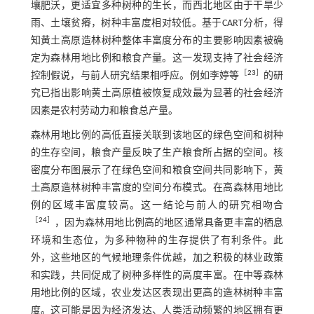
壤肥沃，更适宜多种树种的生长，而西北地区由于干旱少
雨、土壤贫瘠，树种丰富度相对较低。基于CART分析，得
知黄土高原造林树种整体丰富度分布的主要影响因素被确
定为森林用地比例和粮食产量。这一发现支持了社会经济
［
23
］
控制假说，与前人研究结果相呼应。例如李婷等
的研
究已指出影响黄土高原植被恢复成效最为显著的社会经济
因素是农村劳动力和粮食总产量。
森林用地比例的高低直接关联到该地区的绿色空间和树种
的生存空间，粮食产量反映了生产粮食所占据的空间。核
密度分布图展示了在绿色空间和粮食空间共同影响下，黄
土高原造林树种丰富度的空间分布模式。在高森林用地比
例的区域丰富度较高。这一结论与前人的研究相吻合
［
24
］
，因为森林用地比例高的地区通常具备更丰富的栖息
环境和生态位，为多种物种的生存提供了有利条件。此
外，这些地区的气候地理条件优越，加之积极的林业政策
和实践，共同促成了树种多样性的高度丰富。在中等森林
用地比例的区域，农业发达区表现出更高的造林树种丰富
度。这可能是因为经济发达、人类活动频繁的地区拥有更