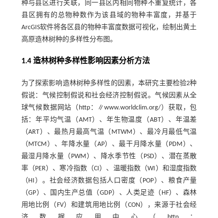
种与县区进行关联，同一县区内相同物种不重复统计，各
县区拥有的总物种数作为该县域的物种丰富度，并基于
ArcGIS软件将各区县的物种丰富度数据可视化，绘制出黄土
高原造林树种的多样性分布图。
1.4 造林树种多样性影响因素分析方法
为了探索影响造林树种多样性的因素，本研究主要检验2种
假说：气候控制假说和社会经济控制假说。气候因素从全
球气候数据网站（http：∥www.worldclim.org/）获取，包
括：年平均气温（AMT）、年生物温度（ABT）、年温差
（ART）、最热月最高气温（MTWM）、最冷月最低气温
（MTCM）、年降水量（AP）、最干月降水量（PDM）、
最湿月降水量（PWM）、降水季节性（PSD）、潜在蒸散
率（PER）、寒冷指数（CI）、温暖指数（WI）和湿度指数
（HI）。社会经济数据包括人口密度（POP）、粮食产量
（GP）、国内生产总值（GDP）、人类足迹（HF）、森林
用地比例（FV）和建筑用地比例（CON），来源于社会经
济数据应用中心（http：