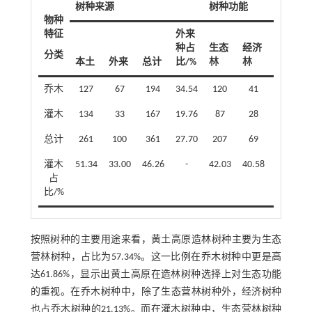
树种来源
树种功能
物种
特征
外来
种占
生态
经济
用材
分类
本土
外来
总计
比/%
林
林
林
乔木
127
67
194
34.54
120
41
9
灌木
134
33
167
19.76
87
28
1
总计
261
100
361
27.70
207
69
10
灌木
51.34
33.00
46.26
-
42.03
40.58
10.00
占
比/%
按照树种的主要用途来看，黄土高原造林树种主要为生态
营林树种，占比为57.34%。这一比例在乔木树种中更是高
达61.86%，显示出黄土高原在造林树种选择上对生态功能
的重视。在乔木树种中，除了生态营林树种外，经济树种
也占乔木树种的21.13%。而在灌木树种中，生态营林树种