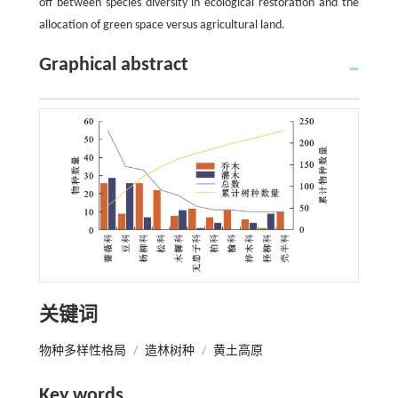
off between species diversity in ecological restoration and the
allocation of green space versus agricultural land.
Graphical abstract
关键词
物种多样性格局
/
造林树种
/
黄土高原
Key words