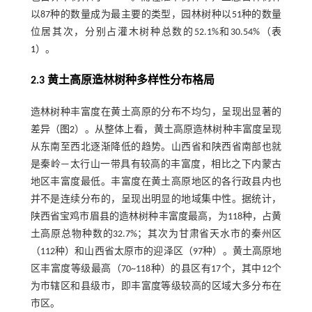
以87种的数量成为最主要的类型，园林树种以51种的数量
位居其次，分别占灌木树种总数的52.1%和30.54%（
表
1
）。
2.3 黄土高原造林树种多样性分布格局
造林树种丰富度在黄土高原的分布不均匀，呈现出显著的
差异（
图2
）。从整体上看，黄土高原造林树种丰富度呈现
从东南至西北逐渐降低的趋势。山西省和陕西省南部也就
是秦岭—太行山一带具有较高的丰富度，相比之下内蒙古
地区丰富度最低。丰富度在黄土高原地区的各行政县内也
并不是连续分布的，呈现出明显的地域集中性。据统计，
陕西省宝鸡市眉县的造林树种丰富度最高，为118种，占黄
土高原总物种数的32.7%；其次为甘肃省天水市的秦州区
（112种）和山西省太原市的迎泽区（97种）。黄土高原地
区丰富度等级最高（70~118种）的县区有17个，其中12个
为市辖区和县级市，即丰富度等级较高的区域大多分布在
市区。