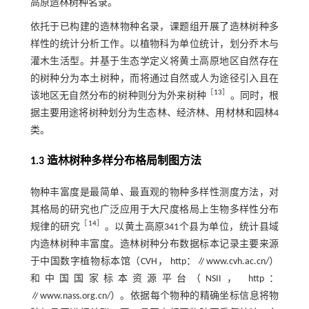
高原造林树种名录。
依托于已构建的造林物种名录，课题组开展了造林树种多
样性的统计分析工作。以植物科为单位统计，划分乔木与
灌木生活型。并基于生态学定义将黄土高原地区自然存在
的树种分为本土树种，而将通过自然或人为途径引入且在
［
13
］
该地区无自然分布的树种则分为外来树种
。同时，根
据主要用途将树种划分为生态林、经济林、用材林和园林4
类。
1.3 造林树种多样分布格局制图方法
物种丰富度是最简单、最直观的物种多样性测度方法，对
其格局的研究也广泛应用于大尺度格局上生物多样性分布
［
14
］
规律的研究
。以黄土高原341个县为单位，统计县域
内造林树种丰富度。造林树种分布数据标本记录主要来源
于中国数字植物标本馆（CVH， http：∥www.cvh.ac.cn/）
和中国国家标本资源平台（NSII， http：
∥www.nass.org.cn/）。依据每个物种的精确坐标信息将物