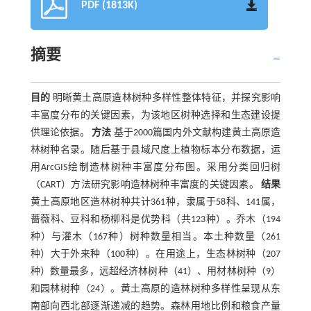
PDF (1813K)
摘要
目的
明晰黄土高原造林树种多样性整体特征，并探究影响
丰富度分布的关键因素，为该地区树种选择和生态建设提
供理论依据。
方法
基于2000篇国内外文献构建黄土高原造
林树种名录。随后基于县域尺度上植物标本分布数据，运
用ArcGIS绘制造林树种丰富度分布图。采用分类回归树
（CART）方法研究影响造林树种丰富度的关键因素。
结果
黄土高原地区造林树种共计361种，隶属于58科、141属，
蔷薇科、豆科和杨柳科是优势科（共123种）。乔木（194
种）与灌木（167种）树种数量相当。本土种数量（261
种）大于外来种（100种）。在用途上，生态林树种（207
种）数量最多，远超经济林树种（41）、用材林树种（9）
和园林树种（24）。黄土高原的造林树种多样性呈现从东
南部向西北部逐渐递减的趋势。森林用地比例和粮食产量