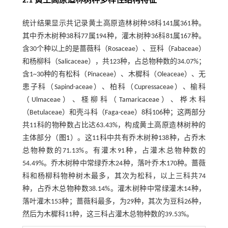
2.1 黄土高原造林树种多样性结构特征
统计结果显示共记录黄土高原造林树种58科141属361种。
其中乔木树种38科77属194种，灌木树种36科81属167种。
含30个种以上的是蔷薇科（Rosaceae）、豆科（Fabaceae）
和杨柳科（Salicaceae），共123种，占总物种数的34.07%；
含1~30种的有松科（Pinaceae）、木樨科（Oleaceae）、无
患子科（Sapind-aceae）、柏科（Cupressaceae）、榆科
（Ulmaceae）、柽柳科（Tamaricaceae）、桦木科
（Betulaceae）和壳斗科（Faga-ceae）8科106种；这两部分
共11科的物种数占比达63.43%，构成黄土高原造林树种的
主体部分（
图1
）。这11科中共有乔木树种138种，占乔木
总物种数的71.13%。有灌木91种，占灌木总物种数的
54.49%。乔木树种中常绿乔木24种，落叶乔木170种。蔷薇
科和杨柳科物种树木最多，其次为松科，以上三科共74
种，占乔木总物种数38.14%。灌木树种中常绿灌木14种，
落叶灌木153种；蔷薇科最多，为29种，其次为豆科26种，
然后为木樨科11种，这三科占灌木总物种数的39.53%。