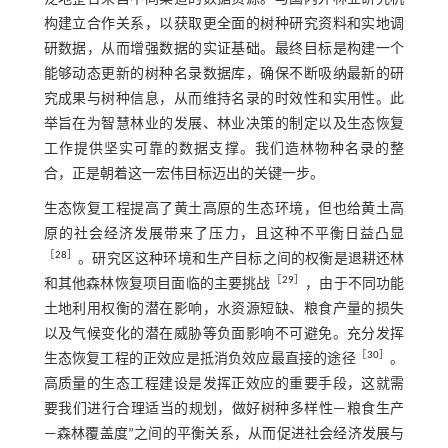
构建立合作关系，以获取更全面的树种研究资料和实地调
研数据，从而增强数据的实证基础。最终目标是构建一个
能够动态更新的树种名录数据库，确保不断吸纳最新的研
究成果与树种信息，从而维持名录的时效性和实用性。此
举旨在为智慧林业的发展、林业决策的制定以及生态恢复
工作提供坚实可靠的数据支撑。我们造林物种名录的整
合，正是朝着这一宏伟目标迈出的关键一步。
生态恢复工程提高了黄土高原的生态环境，但也给黄土高
原的社会经济发展带来了压力，且这种不平衡日益凸显
［
28
］
。研究区这种环境和生产目标之间的权衡是退耕还林
［
29
］
和其他森林恢复项目面临的主要挑战
，由于不同功能
土地利用权衡的潜在影响，水资源短缺、粮食产量的损失
以及气候变化的潜在威胁等负面影响不可避免。充分发挥
［
30
］
生态恢复工程的正效应是抵消负效应最直接的途径
。
高质量的生态工程建设是发挥正效应的重要手段，这就需
要我们进行合理适当的规划，做好树种多样性—粮食生产
—森林覆盖度”之间的平衡关系，从而促进社会经济发展与