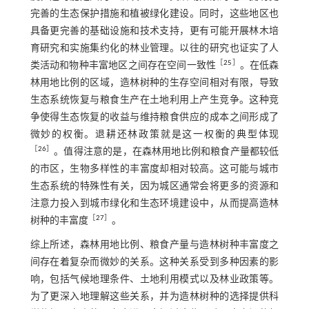
完善的生态保护措施和植被绿化建设。同时，这些地区也
具备更完善的基础设施和技术支持，更有可能开展林木培
育研究和实施集约化的林业管理。以往的研究也证实了人
［
25
］
类活动和物种丰富地区之间存在空间一致性
。在低森
林用地比例的区域，造林树种的生存空间相对有限，导致
生态系统恢复与粮食生产在土地利用上产生竞争。这种竞
争使得生态恢复的收益与维持粮食供应的成本之间形成了
微妙的权衡。退耕还林政策就是这一权衡的典型体现
［
26
］
。值得注意的是，在森林用地比例和粮食产量都较低
的市区，生物多样性的丰富度却相对较高。这可能与城市
生态系统的特殊性有关，因为城区通常会将更多的资源和
注意力投入到城市绿化和生态环境建设中，从而提高造林
［
27
］
树种的丰富度
。
综上所述，森林用地比例、粮食产量与造林树种丰富度之
间存在着复杂而微妙的关系。这种关系受到多种因素的影
响，包括气候地理条件、土地利用模式以及林业政策等。
为了更深入地理解这些关系，并为造林树种的选择提供科