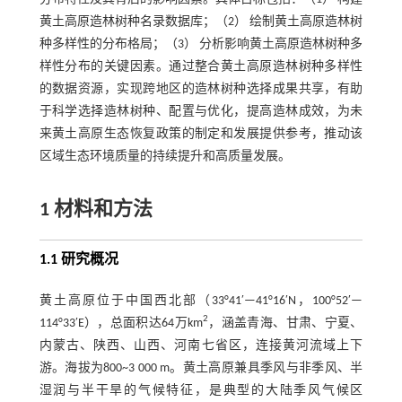
黄土高原造林树种名录数据库；（2） 绘制黄土高原造林树
种多样性的分布格局；（3） 分析影响黄土高原造林树种多
样性分布的关键因素。通过整合黄土高原造林树种多样性
的数据资源，实现跨地区的造林树种选择成果共享，有助
于科学选择造林树种、配置与优化，提高造林成效，为未
来黄土高原生态恢复政策的制定和发展提供参考，推动该
区域生态环境质量的持续提升和高质量发展。
1 材料和方法
1.1 研究概况
黄土高原位于中国西北部（33°41′—41°16′N，100°52′—
2
114°33′E），总面积达64万km
，涵盖青海、甘肃、宁夏、
内蒙古、陕西、山西、河南七省区，连接黄河流域上下
游。海拔为800~3 000 m。黄土高原兼具季风与非季风、半
湿润与半干旱的气候特征，是典型的大陆季风气候区