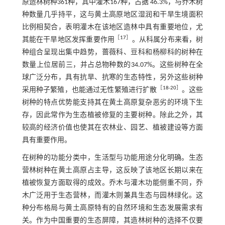
原造林树种361种，其中灌木167种，占据 46.3%，与乔木树
种数量几乎持平，这与黄土高原地区湿润和干旱生境面积
比例相契合，表明灌木在该地区造林中具有重要地位，尤
［
17
］
其能在干旱地区发挥重要作用
。从科属分布来看，树
种组合呈现出集中趋势，蔷薇科、豆科和杨柳科的树种在
数量上位居前三，并占总物种数的34.07%。这些树种在全
球广泛分布，具有抗旱、抗寒的生态特性，另外这些树种
［
18
-
20
］
采用种子繁殖，也能通过无性繁殖进行扩散
。这些
树种的特点优势能支持其在黄土高原复杂恶劣的环境下生
存，因此常作为生态植被修复的主要树种。除此之外，其
较高的经济价值也使其在农林业、园艺、植被建设等方面
具有重要作用。
在树种的功能分类中，生活型与功能用途分化明确。生态
营林树种在黄土高原占主导，这反映了该地区长期以来在
植被恢复方面取得的成效。乔木与灌木功能侧重不同，乔
木广泛用于生态营林，而灌木则兼具生态与园林绿化。这
种分布格局与黄土高原特有的自然环境和生态发展需求有
关。作为中国重要的生态屏障，其造林树种的选择不仅要