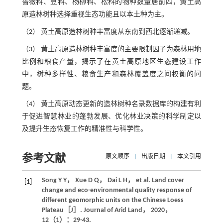
蔷薇科、豆科、杨柳科、松科的物种数量居前四，黄土高
原造林树种选择重视生态功能且以本土种为主。
（2） 黄土高原造林树种丰富度从东南到西北逐渐递减。
（3） 黄土高原造林树种丰富度的主要限制因子为森林用地
比例和粮食产量，揭示了在黄土高原地区生态建设工作
中，树种多样性、粮食生产和森林覆盖度之间权衡的问
题。
（4） 黄土高原动态更新的造林树种名录数据库的构建有利
于促进智慧林业的蓬勃发展、优化林业决策的科学制定以
及提升生态恢复工作的精准性与科学性。
参考文献
原文顺序
|
出版日期
|
本文引用
Song
Y Y
，
Xue
D Q
，
Dai
L H
，
et al
. Land cover
[1]
change and eco-environmental quality response of
different geomorphic units on the Chinese Loess
Plateau［J］.
Journal of Arid Land
，
2020
，
12
（1）：29-43.