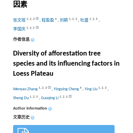
因素
1
,
2
,
3
4
1
,
2
,
3
1
,
2
,
5
张文瑶
,
程盈盈
,
刘颖
,
杜盛
,
1
,
2
,
5
李国庆
作者信息
+
Diversity of afforestation tree
species and its influencing factors in
Loess Plateau
1
,
2
,
3
4
1
,
2
,
3
Wenyao Zhang
,
Yingying Cheng
,
Ying Liu
,
1
,
2
,
5
1
,
2
,
5
Sheng Du
,
Guoqing Li
Author information
+
文章历史
+