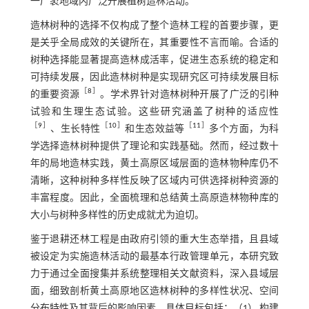
一广袤地域内广泛开展植树造林活动。
造林树种的选择不仅构成了整个造林工程的首要步骤，更
是关乎全局成效的关键所在，其重要性不言而喻。合适的
树种选择能显著提高造林成活率，促进生态系统的稳定和
可持续发展，因此造林树种是实现研究区可持续发展目标
［
8
］
的重要资源
。学术界针对造林树种开展了广泛的引种
试验和生理生态试验。这些研究涵盖了树种的适应性
［
9
］
［
10
］
［
11
］
、生长特性
和生态效益等
多个方面，为科
学选择造林树种提供了理论和实践基础。然而，经过数十
年的局地造林实践，黄土高原区域层面的造林物种库仍不
清晰，这种树种多样性反映了区域内可供选择树种资源的
丰富程度。因此，全面梳理和总结黄土高原造林物种库的
大小与树种多样性的历史成就尤为迫切。
鉴于退耕还林工程是由政府引领的重大生态举措，且县域
被设定为实施造林活动的最基本行政管理单元，本研究致
力于通过全面搜集并系统整理相关文献资料，深入县域层
面，细致剖析黄土高原地区造林树种的多样性状况、空间
分布特性及其背后的影响因素。具体目标包括：（1） 构建