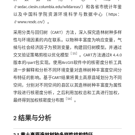
∥sedac.ciesin.columbia.edu/wildareas/）和各省市统计年鉴
以及中国科学院资源环境科学与数据中心（https：
∥www.resdc.cn/）。
采用分类与回归树（CART）方法，深入探究造林树种多样
性与环境因素的内在联系。以物种丰富度为响应变量，气
候与社会经济因子为预测变量，构建回归树模型。并通过
［
15
］
交叉验证策略剪枝以优化模型
。CART方法通过R 4.4.0
版本的rpart包实现。使用ArcGIS软件中的核密度分析工具
进一步解释和分析不同环境变量对造林树种丰富度空间分
布特征的影响。基于CART结果将黄土高原县域划分为不同
空间，分别对不同空间的县区以其造林树种丰富度为属性
字段进行核密度分析，之后利用加权总和工具进行加权，
［
16
］
最终得到加权核密度分布图
。
2 结果与分析