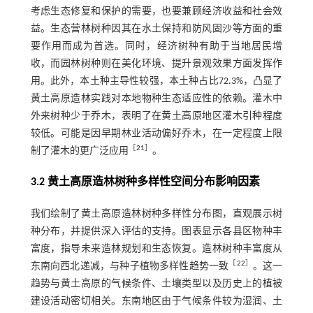
考虑生态修复和保护的需要，也要兼顾经济收益和社会效
益。生态营林树种因其在水土保持和防风固沙等方面的重
要作用而成为首选。同时，经济树种有助于当地居民增
收，而园林树种则在美化环境、提升景观效果方面发挥作
用。此外，本土种主导性较强，本土种占比72.3%，凸显了
黄土高原造林实践对本地物种生态适应性的依赖。灌木中
外来树种少于乔木，表明了在黄土高原地区灌木引种程度
较低。可能是因早期林业活动偏好乔木，在一定程度上限
［
21
］
制了灌木的更广泛应用
。
3.2 黄土高原造林树种多样性空间分布影响因素
我们绘制了黄土高原造林树种多样性分布图，直观展示树
种分布，并提供深入评估的支持。图表显示各县区物种丰
富度，指导未来造林规划和生态恢复。造林树种丰富度从
［
22
］
东南向西北递减，与种子植物多样性趋势一致
。这一
趋势与黄土高原的气候条件、土壤类型以及历史上的植被
建设活动密切相关。东南地区由于气候条件较为湿润、土