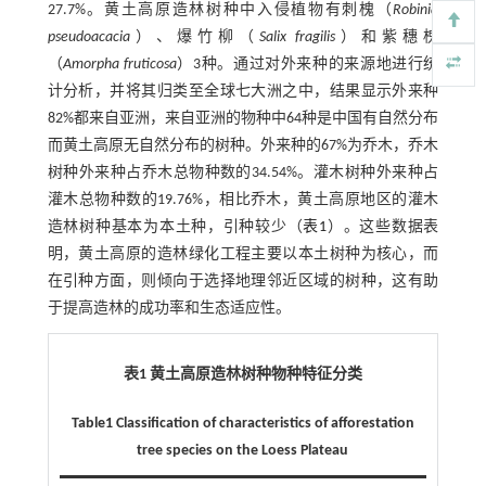
27.7%。黄土高原造林树种中入侵植物有刺槐（
Robinia
pseudoacacia
）、爆竹柳（
Salix fragilis
）和紫穗槐
（
Amorpha fruticosa
）3种。通过对外来种的来源地进行统
计分析，并将其归类至全球七大洲之中，结果显示外来种
82%都来自亚洲，来自亚洲的物种中64种是中国有自然分布
而黄土高原无自然分布的树种。外来种的67%为乔木，乔木
树种外来种占乔木总物种数的34.54%。灌木树种外来种占
灌木总物种数的19.76%，相比乔木，黄土高原地区的灌木
造林树种基本为本土种，引种较少（
表1
）。这些数据表
明，黄土高原的造林绿化工程主要以本土树种为核心，而
在引种方面，则倾向于选择地理邻近区域的树种，这有助
于提高造林的成功率和生态适应性。
表1 黄土高原造林树种物种特征分类
Table1 Classification of characteristics of afforestation
tree species on the Loess Plateau