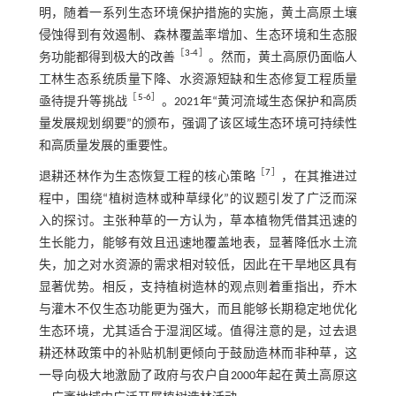
明，随着一系列生态环境保护措施的实施，黄土高原土壤
侵蚀得到有效遏制、森林覆盖率增加、生态环境和生态服
［
3
-
4
］
务功能都得到极大的改善
。然而，黄土高原仍面临人
工林生态系统质量下降、水资源短缺和生态修复工程质量
［
5
-
6
］
亟待提升等挑战
。2021年“黄河流域生态保护和高质
量发展规划纲要”的颁布，强调了该区域生态环境可持续性
和高质量发展的重要性。
［
7
］
退耕还林作为生态恢复工程的核心策略
，在其推进过
程中，围绕“植树造林或种草绿化”的议题引发了广泛而深
入的探讨。主张种草的一方认为，草本植物凭借其迅速的
生长能力，能够有效且迅速地覆盖地表，显著降低水土流
失，加之对水资源的需求相对较低，因此在干旱地区具有
显著优势。相反，支持植树造林的观点则着重指出，乔木
与灌木不仅生态功能更为强大，而且能够长期稳定地优化
生态环境，尤其适合于湿润区域。值得注意的是，过去退
耕还林政策中的补贴机制更倾向于鼓励造林而非种草，这
一导向极大地激励了政府与农户自2000年起在黄土高原这