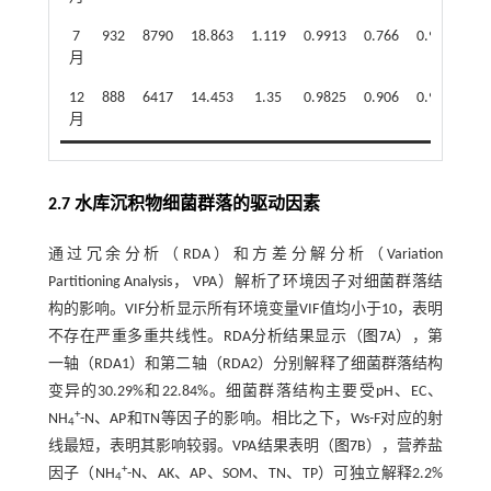
7
932
8790
18.863
1.119
0.9913
0.766
0.977
月
12
888
6417
14.453
1.35
0.9825
0.906
0.978
月
2.7 水库沉积物细菌群落的驱动因素
通过冗余分析（RDA）和方差分解分析（Variation
Partitioning Analysis， VPA）解析了环境因子对细菌群落结
构的影响。VIF分析显示所有环境变量VIF值均小于10，表明
不存在严重多重共线性。RDA分析结果显示（
图7
A），第
一轴（RDA1）和第二轴（RDA2）分别解释了细菌群落结构
变异的30.29%和22.84%。细菌群落结构主要受pH、EC、
+
NH
-N、AP和TN等因子的影响。相比之下，Ws-F对应的射
4
线最短，表明其影响较弱。VPA结果表明（
图7
B），营养盐
+
因子（NH
-N、AK、AP、SOM、TN、TP）可独立解释2.2%
4