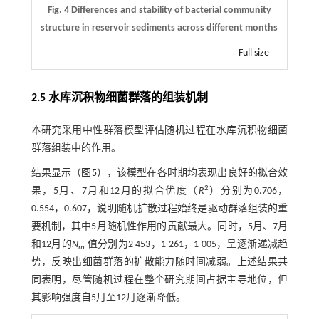
Fig. 4 Differences and stability of bacterial community
structure in reservoir sediments across different months
Full size
2.5 水库沉积物细菌群落的组装机制
本研究采用中性群落模型评估随机过程在水库沉积物细菌
群落组装中的作用。
结果显示（
图5
），该模型在各时期均表现出良好的拟合效
2
果，5月、7月和12月的拟合优度（
R
）分别为0.706，
0.554，0.607，说明随机扩散过程始终是驱动群落组装的重
要机制，其中5月随机性作用的贡献最大。同时，5月、7月
和12月的
N
值分别为2 453，1 261，1 005，呈逐渐递减趋
m
势，反映出细菌群落的扩散能力随时间减弱。上述结果共
同表明，尽管随机过程在整个研究期间占据主导地位，但
其影响强度自5月至12月逐渐降低。