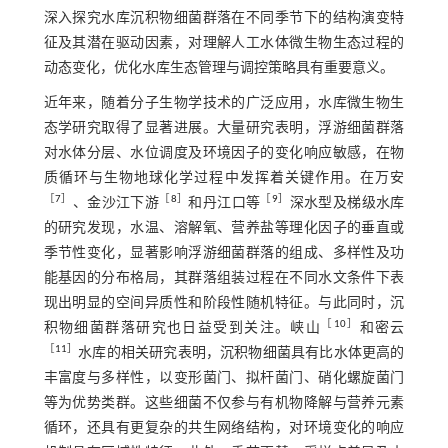
深入探究水库沉积物细菌群落在不同季节下的结构演变特
征及其潜在驱动因素，对理解人工水体微生物生态过程的
动态变化，优化水库生态管理与调控策略具有重要意义。
近年来，随着分子生物学技术的广泛应用，水库微生物生
态学研究取得了显著进展。大量研究表明，浮游细菌群落
对水体分层、水位调度及环境因子的变化响应敏感，在物
质循环与生物地球化学过程中发挥着关键作用。在万安
［
7
］
［
8
］
［
9
］
、金沙江下游
和丹江口等
深水型及梯级水库
的研究发现，水温、溶解氧、营养盐等理化因子的垂直或
季节性变化，显著影响浮游细菌群落的组成、多样性及功
能基因的分布格局，其群落组装过程在不同水文条件下表
现出明显的空间异质性和阶段性随机特征。与此同时，沉
［
10
］
积物细菌群落研究也日益受到关注。峡山
和密云
［
11
］
水库的相关研究表明，沉积物细菌具有比水体更高的
丰富度与多样性，以变形菌门、拟杆菌门、硝化螺旋菌门
等为优势类群。这些细菌不仅参与有机物降解与营养元素
循环，还具有更复杂的共生网络结构，对环境变化的响应