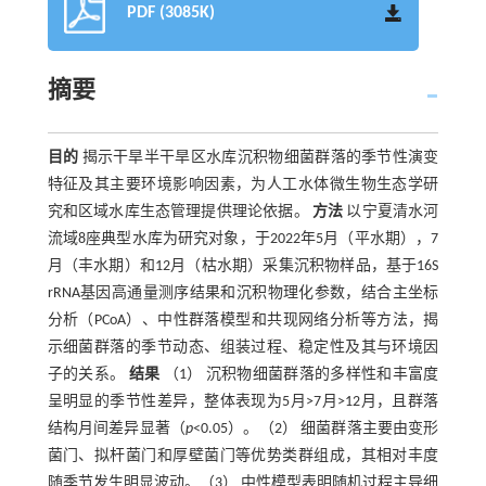
PDF (3085K)
摘要
目的
揭示干旱半干旱区水库沉积物细菌群落的季节性演变
特征及其主要环境影响因素，为人工水体微生物生态学研
究和区域水库生态管理提供理论依据。
方法
以宁夏清水河
流域8座典型水库为研究对象，于2022年5月（平水期），7
月（丰水期）和12月（枯水期）采集沉积物样品，基于16S
rRNA基因高通量测序结果和沉积物理化参数，结合主坐标
分析（PCoA）、中性群落模型和共现网络分析等方法，揭
示细菌群落的季节动态、组装过程、稳定性及其与环境因
子的关系。
结果
（1） 沉积物细菌群落的多样性和丰富度
呈明显的季节性差异，整体表现为5月>7月>12月，且群落
结构月间差异显著（
p
<0.05）。（2） 细菌群落主要由变形
菌门、拟杆菌门和厚壁菌门等优势类群组成，其相对丰度
随季节发生明显波动。（3） 中性模型表明随机过程主导细