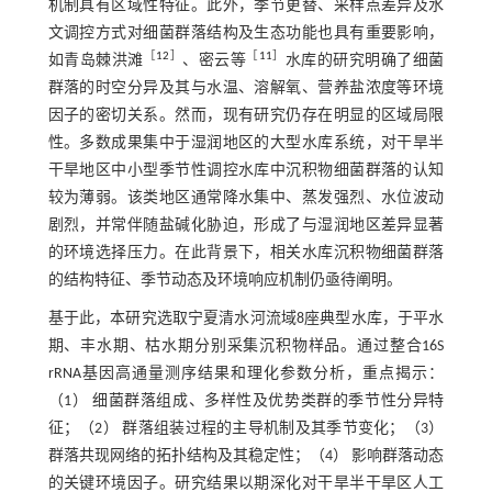
机制具有区域性特征。此外，季节更替、采样点差异及水
文调控方式对细菌群落结构及生态功能也具有重要影响，
［
12
］
［
11
］
如青岛棘洪滩
、密云等
水库的研究明确了细菌
群落的时空分异及其与水温、溶解氧、营养盐浓度等环境
因子的密切关系。然而，现有研究仍存在明显的区域局限
性。多数成果集中于湿润地区的大型水库系统，对干旱半
干旱地区中小型季节性调控水库中沉积物细菌群落的认知
较为薄弱。该类地区通常降水集中、蒸发强烈、水位波动
剧烈，并常伴随盐碱化胁迫，形成了与湿润地区差异显著
的环境选择压力。在此背景下，相关水库沉积物细菌群落
的结构特征、季节动态及环境响应机制仍亟待阐明。
基于此，本研究选取宁夏清水河流域8座典型水库，于平水
期、丰水期、枯水期分别采集沉积物样品。通过整合16S
rRNA基因高通量测序结果和理化参数分析，重点揭示：
（1） 细菌群落组成、多样性及优势类群的季节性分异特
征；（2） 群落组装过程的主导机制及其季节变化；（3）
群落共现网络的拓扑结构及其稳定性；（4） 影响群落动态
的关键环境因子。研究结果以期深化对干旱半干旱区人工