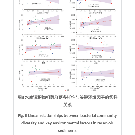
图8 水库沉积物细菌群落多样性与关键环境因子的线性
关系
Fig. 8 Linear relationships between bacterial community
diversity and key environmental factors in reservoir
sediments