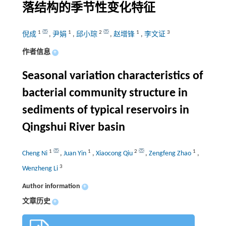
落结构的季节性变化特征
1
1
2
1
3
倪成
,
尹娟
,
邱小琮
,
赵增锋
,
李文证
作者信息
+
Seasonal variation characteristics of
bacterial community structure in
sediments of typical reservoirs in
Qingshui River basin
1
1
2
1
Cheng Ni
,
Juan Yin
,
Xiaocong Qiu
,
Zengfeng Zhao
,
3
Wenzheng Li
Author information
+
文章历史
+