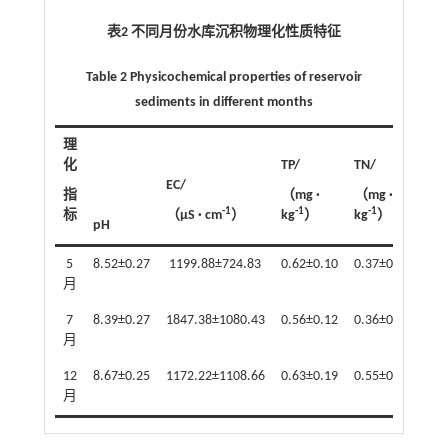
表2 不同月份水库沉积物理化性质特征
Table 2 Physicochemical properties of reservoir
sediments in different months
理
化
TP/
TN/
EC/
SO
指
（mg ·
（mg ·
-1
-1
-1
标
（μS · cm
）
kg
）
kg
）
（g 
pH
5
8.52±0.27
1199.88±724.83
0.62±0.10
0.37±0.21
13.
月
7
8.39±0.27
1847.38±1080.43
0.56±0.12
0.36±0.29
17.
月
12
8.67±0.25
1172.22±1108.66
0.63±0.19
0.55±0.49
15.
月