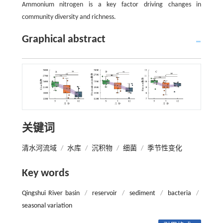
Ammonium nitrogen is a key factor driving changes in
community diversity and richness.
Graphical abstract
关键词
清水河流域
/
水库
/
沉积物
/
细菌
/
季节性变化
Key words
Qingshui River basin
/
reservoir
/
sediment
/
bacteria
/
seasonal variation