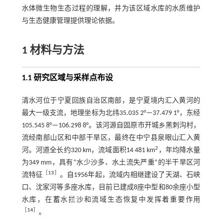
水体微生物生态过程的理解，并为该区域水库的水质维护
与生态健康管理提供理论依据。
1 材料与方法
1.1 研究区域与采样点布设
清水河位于宁夏回族自治区南部，是宁夏境内汇入黄河的
最大一级支流，地理坐标为北纬35.035 2°—37.479 1°，东经
105.545 8°—106.298 8°。该河源自固原市开城乡黑刺沟村，
流经南部山区和中部干旱区，最终在中宁县泉眼山汇入黄
2
河。河道全长约320 km，流域面积14 481 km
，年均降水量
为349 mm，具有“水少沙多、水土流失严重”的半干旱区河
［
13
］
流特征
。自1956年起，流域内相继建设了天湖、石峡
口、沈家河等多座水库，目前已建成8座中型和80余座小型
水库，在蓄水拦沙和流域生态恢复中发挥着重要作用
［
14
］
。