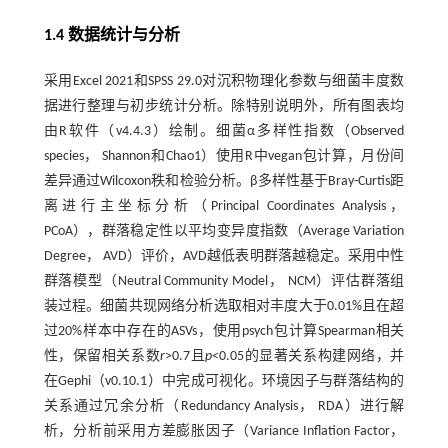
1.4 数据统计与分析
采用Excel 2021和SPSS 29.0对沉积物理化参数与细菌丰度数
据进行整理与初步统计分析。除特别说明外，所有图表均
由R软件（v4.4.3）绘制。细菌α多样性指数（Observed
species， Shannon和Chao1）使用R中vegan包计算，月份间
差异通过Wilcoxon秩和检验分析。β多样性基于Bray-Curtis距
离进行主坐标分析（Principal Coordinates Analysis，
PCoA），群落稳定性以平均变异度指数（Average Variation
Degree， AVD）评价，AVD越低表明群落越稳定。采用中性
群落模型（Neutral Community Model， NCM）评估群落组
装过程。细菌共现网络分析选取相对丰度大于0.01%且在超
过20%样本中存在的ASVs，使用psych包计算Spearman相关
性，保留相关系数
r
>0.7且
p
<0.05的显著关系构建网络，并
在Gephi（v0.10.1）中完成可视化。环境因子与群落结构的
关系通过冗余分析（Redundancy Analysis， RDA）进行解
析，分析前采用方差膨胀因子（Variance Inflation Factor，