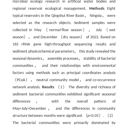
microbial ecology research in artificial water bodies and
regional reservoir ecological management.
Methods
Eight
typical reservoirs in the Qingshui River Basin， Ningxia， were
selected as the research objects. Sediment samples were
collected in May （normal-flow season）， July （wet
season）， and December （dry season） of 2022. Based on
16S rRNA gene high-throughput sequencing results and
sediment physicochemical parameters， this study revealed the
seasonal dynamics， assembly processes， stability of bacterial
communities， and their relationships with environmental
factors using methods such as principal coordinates analysis
（PCoA）， neutral community model， and co-occurrence
network analysis.
Results
（1） The diversity and richness of
sediment bacterial communities exhibited significant seasonal
differences， with the overall pattern of
May>July>December， and the differences in community
structure between months were significant （
p
<0.05）. （2）
The bacterial communities were primarily dominated by