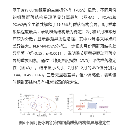
基于Bray-Curtis距离的主坐标分析（PCoA）显示，不同月份
的细菌群落结构呈现明显分离趋势（
图4
A），PCoA1和
PCoA2两个主轴共解释了19.56%的群落结构变异。5月样本
聚集程度最高，表明群落结构最为稳定；7月和12月样本分
布较为分散，显示群落异质性增强，其中12月各采样点间
差异最大。PERMANOVA分析进一步证实月份间群落结构差
2
异显著（
R
=0.15，
p
=0.001），说明季节更替是驱动群落变
异的重要因素。通过平均变异度指数（AVD）评估群落稳定
性（
图4
B），结果显示5月、7月和12月的AVD值分别为
0.44，0.45，0.43，三者无显著差异，但12月略低，表明该
时期群落结构具有相对较高的稳定性。
图4 不同月份水库沉积物细菌群落结构差异与稳定性