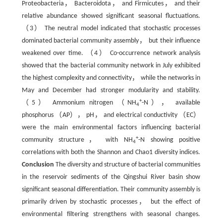
Proteobacteria， Bacteroidota， and Firmicutes， and their
relative abundance showed significant seasonal fluctuations.
（3） The neutral model indicated that stochastic processes
dominated bacterial community assembly， but their influence
weakened over time. （4） Co-occurrence network analysis
showed that the bacterial community network in July exhibited
the highest complexity and connectivity， while the networks in
May and December had stronger modularity and stability.
+
（5） Ammonium nitrogen （NH
-N）， available
4
phosphorus （AP）， pH， and electrical conductivity （EC）
were the main environmental factors influencing bacterial
+
community structure， with NH
-N showing positive
4
correlations with both the Shannon and Chao1 diversity indices.
Conclusion
The diversity and structure of bacterial communities
in the reservoir sediments of the Qingshui River basin show
significant seasonal differentiation. Their community assembly is
primarily driven by stochastic processes， but the effect of
environmental filtering strengthens with seasonal changes.