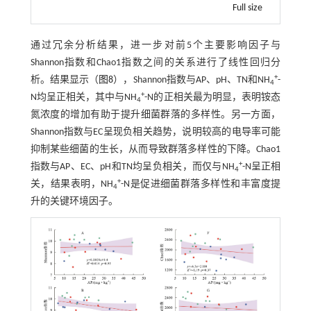
Full size
通过冗余分析结果，进一步对前5个主要影响因子与
Shannon指数和Chao1指数之间的关系进行了线性回归分
+
析。结果显示（
图8
），Shannon指数与AP、pH、TN和NH
-
4
+
N均呈正相关，其中与NH
-N的正相关最为明显，表明铵态
4
氮浓度的增加有助于提升细菌群落的多样性。另一方面，
Shannon指数与EC呈现负相关趋势，说明较高的电导率可能
抑制某些细菌的生长，从而导致群落多样性的下降。Chao1
+
指数与AP、EC、pH和TN均呈负相关，而仅与NH
-N呈正相
4
+
关，结果表明，NH
-N是促进细菌群落多样性和丰富度提
4
升的关键环境因子。