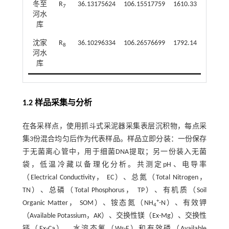
冬至
R
36.13175624
106.15517759
1610.33
7
河水
库
沈家
R
36.10296334
106.26576699
1792.14
8
河水
库
1.2 样品采集与分析
在各采样点，使用抓斗式采泥器采集表层沉积物，每点采
集3份混合均匀后作为代表样品。样品立即分装：一份保存
于无菌离心管中，用于细菌DNA提取；另一份装入无菌
袋，低温冷藏以备理化分析。共测定pH、电导率
（Electrical Conductivity， EC）、总氮（Total Nitrogen，
TN）、总磷（Total Phosphorus， TP）、有机质（Soil
+
Organic Matter， SOM）、铵态氮（NH
-N）、有效钾
4
（Available Potassium，AK）、交换性镁（Ex-Mg）、交换性
钙（Ex-Ca）、水溶态氟（Ws-F）和有效磷（Available