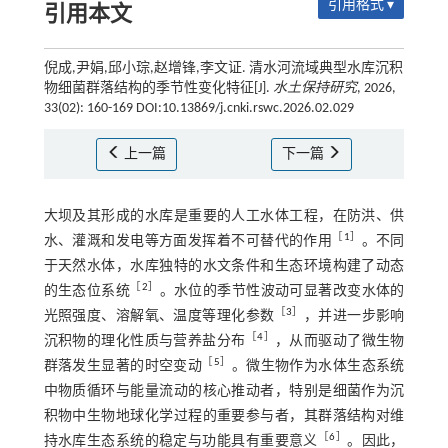
引用格式 ▾
引用本文
倪成,尹娟,邱小琮,赵增锋,李文证. 清水河流域典型水库沉积
物细菌群落结构的季节性变化特征[J].
水土保持研究
, 2026,
33(02): 160-169 DOI:10.13869/j.cnki.rswc.2026.02.029
上一篇
下一篇
大坝及其形成的水库是重要的人工水体工程，在防洪、供
［
1
］
水、灌溉和发电等方面发挥着不可替代的作用
。不同
于天然水体，水库独特的水文条件和生态环境构建了动态
［
2
］
的生态位系统
。水位的季节性波动可显著改变水体的
［
3
］
光照强度、溶解氧、温度等理化参数
，并进一步影响
［
4
］
沉积物的理化性质与营养盐分布
，从而驱动了微生物
［
5
］
群落发生显著的时空变动
。微生物作为水体生态系统
中物质循环与能量流动的核心推动者，特别是细菌作为沉
积物中生物地球化学过程的重要参与者，其群落结构对维
［
6
］
持水库生态系统的稳定与功能具有重要意义
。因此，