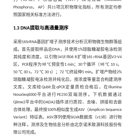
Phosphorus， AP）共11项沉积物理化指标，所有测定均参
照国家相关标准方法进行。
1.3 DNA提取与高通量测序
采用16SrRNA基因扩增子测序技术分析沉积物微生物群落组
成。首先提取样品总DNA，并使用1%琼脂糖凝胶电泳检测
其纯度和浓度。以引物341F/806 R扩增16S rRNA基因V3-V4
区，PCR程序为98 ℃预变性1 min；30个循环（98 ℃ 10 s，
50 ℃ 30 s，72 ℃ 30 s）；72 ℃终延伸5 min。扩增产物经2%
琼脂糖凝胶电泳检测并纯化后，按浓度等量混合构建测序
文库。文库经Qubit及qPCR定量质检合格后，在Illumina
NovaSeq6000平台进行PE250双端测序。下机数据通过
Qiime2平台中的DADA2插件进行质控、去噪、拼接和去嵌
合体处理，最终按100%相似度生成ASV（Amplicon Sequence
Variant）特征表。ASV序列使用SILVA数据库（v138）进行物
种注释
。测序及生物信息分析由北京诺禾致源科技股份有
限公司完成。