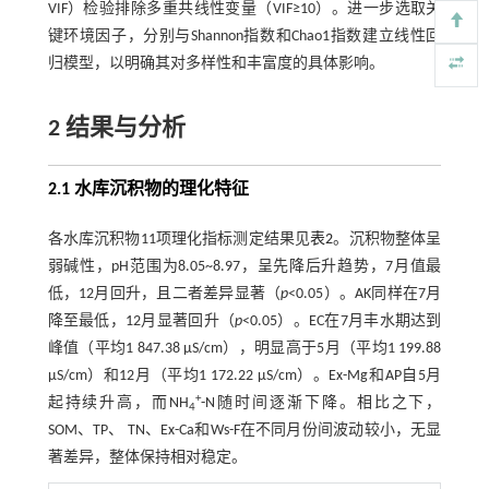
VIF）检验排除多重共线性变量（VIF≥10）。进一步选取关
键环境因子，分别与Shannon指数和Chao1指数建立线性回
归模型，以明确其对多样性和丰富度的具体影响。
2 结果与分析
2.1 水库沉积物的理化特征
各水库沉积物11项理化指标测定结果见
表2
。沉积物整体呈
弱碱性，pH范围为8.05~8.97，呈先降后升趋势，7月值最
低，12月回升，且二者差异显著（
p
<0.05）。AK同样在7月
降至最低，12月显著回升（
p
<0.05）。EC在7月丰水期达到
峰值（平均1 847.38 μS/cm），明显高于5月（平均1 199.88
μS/cm）和12月（平均1 172.22 μS/cm）。Ex-Mg和AP自5月
+
起持续升高，而NH
-N随时间逐渐下降。相比之下，
4
SOM、TP、 TN、Ex-Ca和Ws-F在不同月份间波动较小，无显
著差异，整体保持相对稳定。