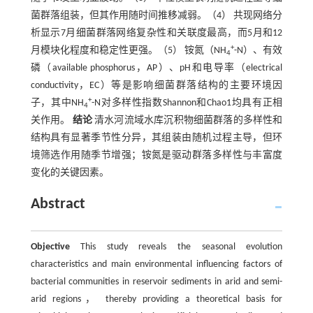
菌群落组装，但其作用随时间推移减弱。（4） 共现网络分
析显示7月细菌群落网络复杂性和关联度最高，而5月和12
+
月模块化程度和稳定性更强。（5） 铵氮（NH
-N）、有效
4
磷（available phosphorus，AP）、pH和电导率（electrical
conductivity，EC）等是影响细菌群落结构的主要环境因
+
子，其中NH
-N对多样性指数Shannon和Chao1均具有正相
4
关作用。
结论
清水河流域水库沉积物细菌群落的多样性和
结构具有显著季节性分异，其组装由随机过程主导，但环
境筛选作用随季节增强；铵氮是驱动群落多样性与丰富度
变化的关键因素。
Abstract
Objective
This study reveals the seasonal evolution
characteristics and main environmental influencing factors of
bacterial communities in reservoir sediments in arid and semi-
arid regions， thereby providing a theoretical basis for