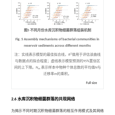
图5 不同月份水库沉积物细菌群落组装机制
Fig. 5 Assembly mechanisms of bacterial communities in
reservoir sediments across different months
2
注：
实线表示模型的最佳拟合线，
R
值用于评估该曲线
与数据点的拟合程度；虚线表示模型预测的95%置信区
间的上下限。
N
表示样本中物种个体总数的平均值
N
与
m
迁移率
m
的乘积。
Full size
2.6 水库沉积物细菌群落的共现网络
为揭示不同时期沉积物细菌群落的相互作用模式及其网络