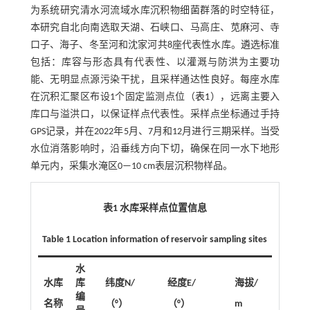
为系统研究清水河流域水库沉积物细菌群落的时空特征，
本研究自北向南选取天湖、石峡口、马高庄、苋麻河、寺
口子、海子、冬至河和沈家河共8座代表性水库。遴选标准
包括：库容与形态具有代表性、以灌溉与防洪为主要功
能、无明显点源污染干扰，且采样通达性良好。每座水库
在沉积汇聚区布设1个固定监测点位（
表1
），远离主要入
库口与溢洪口，以保证样点代表性。采样点坐标通过手持
GPS记录，并在2022年5月、7月和12月进行三期采样。当受
水位消落影响时，沿垂线方向下切，确保在同一水下地形
单元内，采集水淹区0—10 cm表层沉积物样品。
表1 水库采样点位置信息
Table 1 Location information of reservoir sampling sites
水
水库
库
纬度N/
经度E/
海拔/
编
名称
（°）
（°）
m