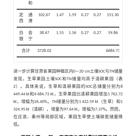
和
定
通
102.67
1.47
1.59
0.27
0.27
151.30
163.4
西
渭
白
会
38.67
1.55
1.56
0.27
0.27
59.86
60.1
银
宁
合计
3728.02
6684.73
8449.
进一步计算甘肃省果园种植区内0—20 cm土壤SOC与TN储量
发现，生草果园土壤SOC和TN储量均高于清耕果园（
表
2
）。具体来说，生草和清耕果园的SOC总储量分别为8
449.44 kt和6 684.73 kt，生草果园比清耕果园增加1 762.72
kt，增幅为26.40%。TN储量分别为1 422.59 kt（生草）和1
324.95 kt（清耕），增量为97.64 kt，增幅为7.37%。然而，
在庄浪、秦州等局部区域，果园生草使土壤碳氮储量降
低。