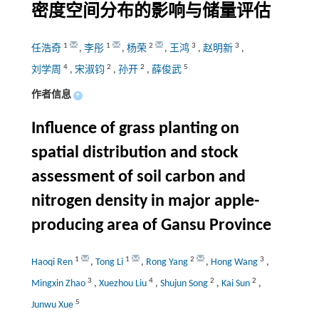
密度空间分布的影响与储量评估
1
1
2
3
3
任浩奇
,
李彤
,
杨荣
,
王鸿
,
赵明新
,
4
2
2
5
刘学周
,
宋淑钧
,
孙开
,
薛俊武
作者信息
+
Influence of grass planting on
spatial distribution and stock
assessment of soil carbon and
nitrogen density in major apple-
producing area of Gansu Province
1
1
2
3
Haoqi Ren
,
Tong Li
,
Rong Yang
,
Hong Wang
,
3
4
2
2
Mingxin Zhao
,
Xuezhou Liu
,
Shujun Song
,
Kai Sun
,
5
Junwu Xue