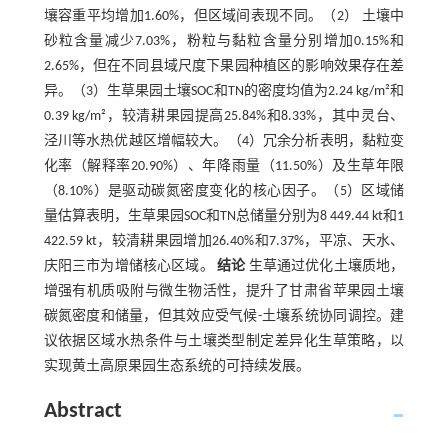
壤容重平均增加1.60%，但区域间表现不同。（2） 土壤中
砂粒含量减少7.03%，粉粒与黏粒含量分别增加0.15%和
2.65%，但在不同县域尺度下果园种植区的影响效果存在差
异。（3）生草果园土壤SOC和TN的密度均值为2.24 kg/m²和
0.39 kg/m²，较清耕果园提高25.84%和8.33%，其中灵台、
泾川等水热优越区增幅较大。（4）冗余分析表明，黏粒变
化率（解释率20.90%）、年降雨量（11.50%）及生草年限
（8.10%）是驱动碳氮密度变化的核心因子。（5）区域储
量估算表明，生草果园SOC和TN总储量分别为8 449.44 kt和1
422.59 kt，较清耕果园增加26.40%和7.37%，平凉、天水、
庆阳三市为增储核心区域。
结论
生草通过优化土壤质地，
增强有机质吸附与微生物活性，提升了甘肃省苹果园土壤
碳氮密度和储量，但其效应受气候-土壤系统协同调控。建
议依据区域水热条件与土壤类型制定差异化生草策略，以
实现黄土高原果园生态系统的可持续发展。
Abstract