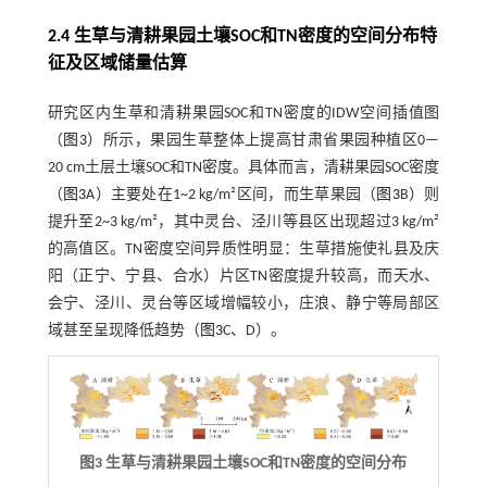
2.4 生草与清耕果园土壤SOC和TN密度的空间分布特
征及区域储量估算
研究区内生草和清耕果园SOC和TN密度的IDW空间插值图
（
图3
）所示，果园生草整体上提高甘肃省果园种植区0—
20 cm土层土壤SOC和TN密度。具体而言，清耕果园SOC密度
（
图3
A）主要处在1~2 kg/m²区间，而生草果园（
图3
B）则
提升至2~3 kg/m²，其中灵台、泾川等县区出现超过3 kg/m²
的高值区。TN密度空间异质性明显：生草措施使礼县及庆
阳（正宁、宁县、合水）片区TN密度提升较高，而天水、
会宁、泾川、灵台等区域增幅较小，庄浪、静宁等局部区
域甚至呈现降低趋势（
图3
C、D）。
图3 生草与清耕果园土壤SOC和TN密度的空间分布