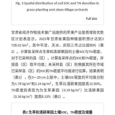
Fig. 3 Spatial distribution of soil SOC and TN densities in
grass-planting and clean-tillage orchards
Full size
甘肃省经济作物技术推广站提供的苹果产业提质增效优势
区计划表显示，2025年甘肃省果园种植面积预计达到3
2
728.02 km
，其中平凉、天水、庆阳三市占比超80%（
表
2
）。计算各采样点生草和清耕果园的土壤SOC与TN密度，
对于已采样的县（区），计算各采样点的SOC和TN密度，并
按县（区）取平均值；未采样县（区）则根据其所在市域
已采样县（区）的SOC和TN密度平均值进行估算，结果表明
（
表2
），在0—20 cm土层中，土壤SOC密度的平均值分别
2
为1.78 kg/m²和2.24 kg/m
，生草比清耕果园提高25.84%，
TN密度则表现为为生草果园（0.39 kg/m²）比清耕果园
（0.36 kg/m²）提高8.33%（
表2
）。
表2 生草和清耕果园土壤SOC、TN密度及储量