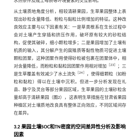
水热条件及成土母质等环境要素的交互影响。
从土壤质地角度分析，相较清耕果园，生草果园整体上表
现出砂粒含量降低、粉粒与黏粒比例增加的特征。这种改
良效应主要与以下因素有关：一是草类根系在生长过程中
会对土壤产生穿插和挤压作用，破坏原有较大的砂粒结
构，促使其破碎，细小颗粒增多；二是果园增加了土壤有
机质的输入，其分解产生的腐殖质等黏性物质可促进土壤
颗粒团聚，这种团聚作用使得砂粒被包裹在团聚体中，相
［
23
］
对含量降低，而粉粒和黏粒因团聚作用相对增加
；三
［
24
］
是生草覆盖有效减少了水土流失
，使得细颗粒（如粉
粒和黏粒）得以在土壤中沉积。但进一步分析发现在礼
县、静宁及灵台等部分果园区域，生草果园的土壤砂粒含
量却高于清耕果园（
图2
），这表明生草措施在甘肃省果园
种植区对土壤质地改良具有整体正向效应，不同区域间存
在差异。
3.2 果园土壤SOC和TN密度的空间差异性分析及影响
因素