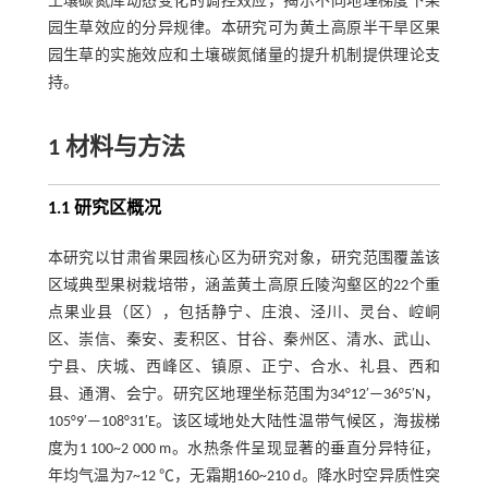
土壤碳氮库动态变化的调控效应，揭示不同地理梯度下果
园生草效应的分异规律。本研究可为黄土高原半干旱区果
园生草的实施效应和土壤碳氮储量的提升机制提供理论支
持。
1 材料与方法
1.1 研究区概况
本研究以甘肃省果园核心区为研究对象，研究范围覆盖该
区域典型果树栽培带，涵盖黄土高原丘陵沟壑区的22个重
点果业县（区），包括静宁、庄浪、泾川、灵台、崆峒
区、崇信、秦安、麦积区、甘谷、秦州区、清水、武山、
宁县、庆城、西峰区、镇原、正宁、合水、礼县、西和
县、通渭、会宁。研究区地理坐标范围为34°12′—36°5′N，
105°9′—108°31′E。该区域地处大陆性温带气候区，海拔梯
度为1 100~2 000 m。水热条件呈现显著的垂直分异特征，
年均气温为7~12 ℃，无霜期160~210 d。降水时空异质性突