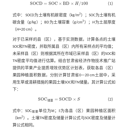
S
O
C
D
=
S
O
C
×
B
D
×
/
100
H
（1）
S
O
C
D
=
S
O
C
×
B
D
×
H
/
100
2
式中： SOCD为土壤有机碳密度（kg/m
）；SOC为土壤有机
3
碳含量（g/kg）；BD为土壤容重（g/cm
）；
H
为土层厚度
（
H
=20 cm）。
对于已采样的县（区），基于实测数据，计算各点的土壤
SOC和TN密度，并取所属县（区）内所有采样点的平均值；
未采样县（区）则根据其所在市域已采样县（区）的SOC和
TN密度平均值进行估算。结合甘肃省经济作物技术推广站
提供的苹果产业提质增效优势区计划表，获取各县（区）
果园种植面积数据，分别计算甘肃省0—20 cm土层中，采
用生草或清耕措施的果园土壤SOC和TN储量。其计算公式如
下：
S
O
C
=
S
O
C
D
×
S
（2）
储
量
S
O
C
储量
=
S
O
C
D
×
S
式中：SOC
单位为kt；
S
为各县（区）果园种植区面积
储量
2
（km
）。土壤TN密度及储量计算公式与SOC密度及储量计
算公式相同。