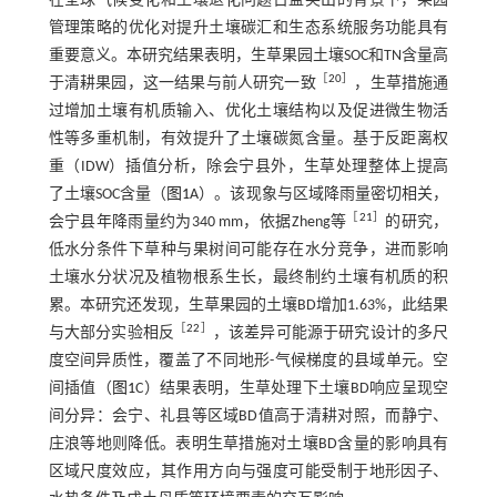
在全球气候变化和土壤退化问题日益突出的背景下，果园
管理策略的优化对提升土壤碳汇和生态系统服务功能具有
重要意义。本研究结果表明，生草果园土壤SOC和TN含量高
［
20
］
于清耕果园，这一结果与前人研究一致
，生草措施通
过增加土壤有机质输入、优化土壤结构以及促进微生物活
性等多重机制，有效提升了土壤碳氮含量。基于反距离权
重（IDW）插值分析，除会宁县外，生草处理整体上提高
了土壤SOC含量（
图1
A）。该现象与区域降雨量密切相关，
［
21
］
会宁县年降雨量约为340 mm，依据Zheng等
的研究，
低水分条件下草种与果树间可能存在水分竞争，进而影响
土壤水分状况及植物根系生长，最终制约土壤有机质的积
累。本研究还发现，生草果园的土壤BD增加1.63%，此结果
［
22
］
与大部分实验相反
，该差异可能源于研究设计的多尺
度空间异质性，覆盖了不同地形-气候梯度的县域单元。空
间插值（
图1
C）结果表明，生草处理下土壤BD响应呈现空
间分异：会宁、礼县等区域BD值高于清耕对照，而静宁、
庄浪等地则降低。表明生草措施对土壤BD含量的影响具有
区域尺度效应，其作用方向与强度可能受制于地形因子、