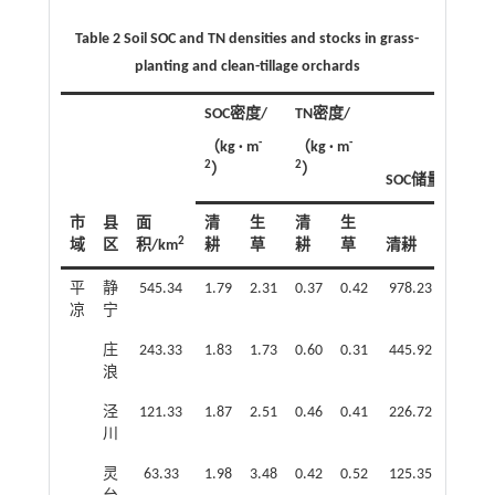
Table 2 Soil SOC and TN densities and stocks in grass-
planting and clean-tillage orchards
SOC密度/
TN密度/
-
-
（kg · m
（kg · m
2
2
）
）
SOC储量/k t
市
县
面
清
生
清
生
2
域
区
积/km
耕
草
耕
草
清耕
生草
平
静
545.34
1.79
2.31
0.37
0.42
978.23
1258.
凉
宁
庄
243.33
1.83
1.73
0.60
0.31
445.92
421.5
浪
泾
121.33
1.87
2.51
0.46
0.41
226.72
304.1
川
灵
63.33
1.98
3.48
0.42
0.52
125.35
220.4