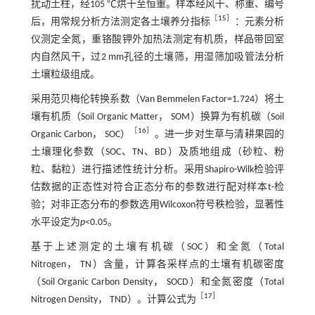
扰动土柱，经105 ℃烘干至恒重。样本经风干、称重、编号
［
15
］
后，用常规分析方法测定各土壤养分指标
：元素分析
仪测定全氮，重铬酸钾外加热法测定有机质，样品带回室
内自然风干，过2 mm孔径的土壤筛，用湿筛加吸管法分析
土壤粒级组成。
采用范贝梅伦转换系数（Van Bemmelen Factor=1.724）将土
壤有机质（Soil Organic Matter， SOM）换算为有机碳（Soil
［
16
］
Organic Carbon， SOC）
。进一步对生草与清耕果园的
土壤理化参数（SOC、TN、BD）及质地组成（砂粒、粉
粒、黏粒）进行描述性统计分析。采用Shapiro-Wilk检验评
估数据的正态性对符合正态分布的参数进行配对样本t-检
验；对非正态分布的参数选用Wilcoxon符号秩检验，显著性
水平设定为
p
<0.05。
基于上述测定的土壤有机碳（SOC）和全氮（Total
Nitrogen， TN）含量，计算各采样点的土壤有机碳密度
（Soil Organic Carbon Density， SOCD）和全氮密度（Total
［
17
］
Nitrogen Density， TND）。计算公式为