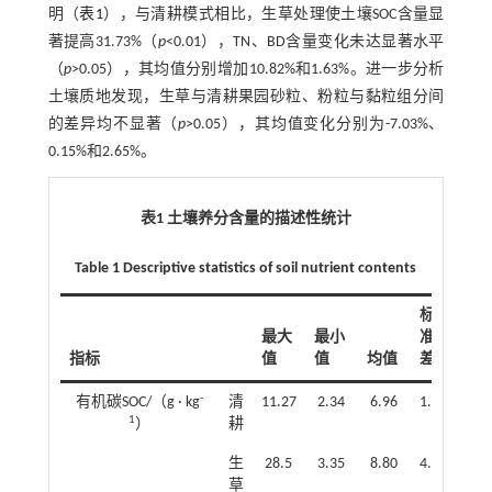
明（
表1
），与清耕模式相比，生草处理使土壤SOC含量显
著提高31.73%（
p
<0.01），TN、BD含量变化未达显著水平
（
p
>0.05），其均值分别增加10.82%和1.63%。进一步分析
土壤质地发现，生草与清耕果园砂粒、粉粒与黏粒组分间
的差异均不显著（
p
>0.05），其均值变化分别为-7.03%、
0.15%和2.65%。
表1 土壤养分含量的描述性统计
Table 1 Descriptive statistics of soil nutrient contents
标
变
最大
最小
准
系
指标
值
值
均值
差
数/
-
有机碳SOC/（g · kg
清
11.27
2.34
6.96
1.93
27.
1
）
耕
生
28.5
3.35
8.80
4.64
52.
草