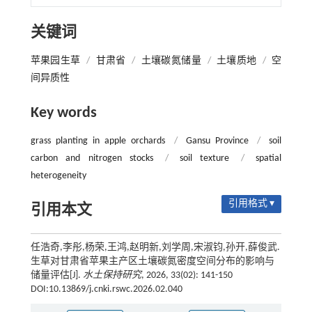
关键词
苹果园生草
/
甘肃省
/
土壤碳氮储量
/
土壤质地
/
空
间异质性
Key words
grass planting in apple orchards
/
Gansu Province
/
soil
carbon and nitrogen stocks
/
soil texture
/
spatial
heterogeneity
引用格式 ▾
引用本文
任浩奇,李彤,杨荣,王鸿,赵明新,刘学周,宋淑钧,孙开,薛俊武.
生草对甘肃省苹果主产区土壤碳氮密度空间分布的影响与
储量评估[J].
水土保持研究
, 2026, 33(02): 141-150
DOI:10.13869/j.cnki.rswc.2026.02.040