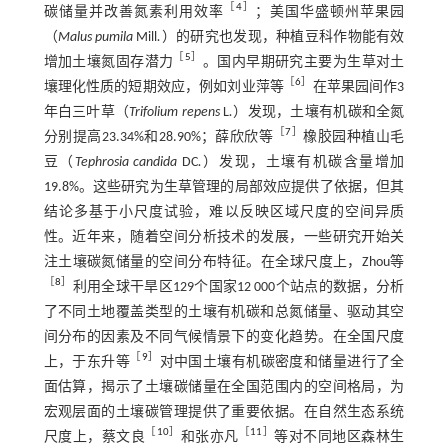
［
4
］
碳储量并改善氮素利用效率
；美国华盛顿州苹果园
（
Malus pumila
Mill
.
）的研究也发现，种植豆科作物能有效
［
5
］
增加土壤氮固存潜力
。国内早期研究主要为生草对土
［
6
］
壤理化性质的短期效应，例如刘业萍等
在苹果园间作3
年白三叶草（
Trifolium repens
L
.
）发现，土壤有机碳和全氮
［
7
］
分别提高23.34%和28.90%；薛欣欣等
橡胶园种植山毛
豆（
Tephrosia candida
DC
.
）发现，土壤有机碳含量增加
19.8%。这些研究为生草管理的局部效应提供了依据，但其
结论多基于小尺度试验，难以反映区域尺度的空间异质
性。近年来，随着空间分析技术的发展，一些研究开始关
注土壤碳氮储量的空间分布特征。在全球尺度上，Zhou等
［
8
］
利用全球干旱区129个国家12 000个站点的数据，分析
了不同土地覆盖类型的土壤有机碳和总氮储量、驱动其空
间分布的因素及不同气候情景下的变化趋势。在全国尺度
［
9
］
上，于东升等
对中国土壤有机碳密度和储量进行了全
面估算，揭示了土壤碳储量在全国范围内的空间格局，为
宏观层面的土壤碳管理提供了重要依据。在自然生态系统
［
10
］
［
11
］
尺度上，蔡文良
和张亦凡
等对不同地区森林生