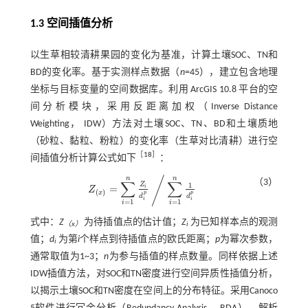
1.3 空间插值分析
以生草相较清耕果园的变化为基准，计算土壤SOC、TN和
BD的变化率。基于实测样点数据（
n
=45），建立包含地理
坐标与目标变量的空间数据库。利用 ArcGIS 10.8 平台的空
间分析模块，采用反距离加权（Inverse Distance
Weighting， IDW）方法对土壤SOC、TN、BD和土壤质地
（砂粒、黏粒、粉粒）的变化率（生草对比清耕）进行空
［
18
］
间插值分析计算公式如下
：
/
n
n
（3）
∑
∑
1
Z
=
i
Z
Z
(
x
)
=
∑
i
=
1
n
Z
i
d
i
p
∕
∑
i
=
1
n
1
d
i
p
(
)
x
p
p
d
d
i
i
=
1
=
1
i
i
式中：
Z
为待插值点的估计值；
Z
为已知样本点的观测
（x）
i
值；
d
为第
i
个样点到待插值点的欧氏距离；
p
为幂次参数，
i
通常取值为1~3；
n
为参与插值的样点数量。同样依据上述
IDW插值方法，对SOC和TN密度进行空间异质性插值分析，
以揭示土壤SOC和TN密度在空间上的分布特征。采用Canoco