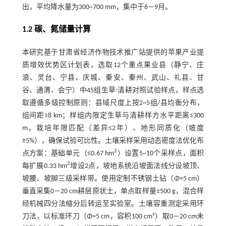
出，平均降水量为300~700 mm，集中于6—9月。
1.2 碳、氮储量计算
本研究基于甘肃省经济作物技术推广站提供的苹果产业提
质增效优势区计划表，选取12个重点果业县（静宁、庄
浪、灵台、宁县、庆城、秦安、秦州、武山、礼县、甘
谷、通渭、会宁）中45组生草-清耕对照试验样点。样点选
取遵循多级控制原则：县域尺度上按2~5组/县均衡分布，
组间距≥8 km；样组内限定生草与清耕样方水平距离≤300
m，栽培年限匹配（差异≤2年）、地形同质化（坡度
±5%），确保试验可比性。土壤采样采用动态密度法优化布
2
点方案：基础单元（≤0.67 hm
）设置5~10个采样点，面积
2
每扩展0.33 hm
增设2点，坡地系统沿坡面法线分设坡顶、
坡腰、坡脚三级采样带。使用定制不锈钢土钻（
Φ
=5 cm）
垂直采集0—20 cm耕层原状土，单点取样量≥500 g，混合样
经机械四分法缩分后转运至实验室。土壤容重测定采用环
刀法，以标准环刀（
Φ
=5 cm，容积100 cm³）取0—20 cm未