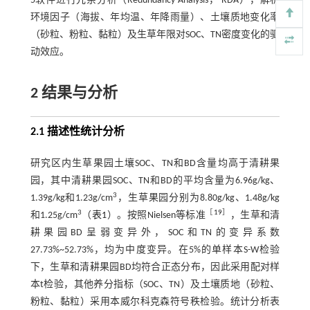
5软件进行冗余分析（Redundancy Analysis， RDA），解析
环境因子（海拔、年均温、年降雨量）、土壤质地变化率
（砂粒、粉粒、黏粒）及生草年限对SOC、TN密度变化的驱
动效应。
2 结果与分析
2.1 描述性统计分析
研究区内生草果园土壤SOC、TN和BD含量均高于清耕果
园，其中清耕果园SOC、TN和BD的平均含量为6.96g/kg、
3
1.39g/kg和1.23g/cm
，生草果园分别为8.80g/kg、1.48g/kg
3
［
19
］
和1.25g/cm
（
表1
）。按照Nielsen等标准
，生草和清
耕果园BD呈弱变异外，SOC和TN的变异系数
27.73%~52.73%，均为中度变异。在5%的单样本S-W检验
下，生草和清耕果园BD均符合正态分布，因此采用配对样
本t检验，其他养分指标（SOC、TN）及土壤质地（砂粒、
粉粒、黏粒）采用本威尔科克森符号秩检验。统计分析表