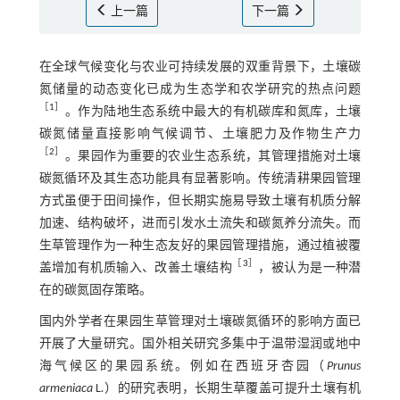
上一篇
下一篇
在全球气候变化与农业可持续发展的双重背景下，土壤碳
氮储量的动态变化已成为生态学和农学研究的热点问题
［
1
］
。作为陆地生态系统中最大的有机碳库和氮库，土壤
碳氮储量直接影响气候调节、土壤肥力及作物生产力
［
2
］
。果园作为重要的农业生态系统，其管理措施对土壤
碳氮循环及其生态功能具有显著影响。传统清耕果园管理
方式虽便于田间操作，但长期实施易导致土壤有机质分解
加速、结构破坏，进而引发水土流失和碳氮养分流失。而
生草管理作为一种生态友好的果园管理措施，通过植被覆
［
3
］
盖增加有机质输入、改善土壤结构
，被认为是一种潜
在的碳氮固存策略。
国内外学者在果园生草管理对土壤碳氮循环的影响方面已
开展了大量研究。国外相关研究多集中于温带湿润或地中
海气候区的果园系统。例如在西班牙杏园（
Prunus
armeniaca
L
.
）的研究表明，长期生草覆盖可提升土壤有机