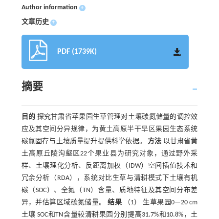
Author information
+
文章历史
+
PDF (1739K)
摘要
目的
探究甘肃省苹果园生草管理对土壤碳氮储量的调控效
应及其空间分异规律，为黄土高原半干旱区果园生态系统
碳氮固存与土壤质量提升提供科学依据。
方法
以甘肃省黄
土高原丘陵沟壑区22个果业县为研究对象，通过野外采
样、土壤理化分析、反距离加权（IDW）空间插值技术和
冗余分析（RDA），系统对比生草与清耕模式下土壤有机
碳（SOC）、全氮（TN）含量、质地特征及其空间分布差
异，并估算区域碳氮储量。
结果
（1） 生草果园0—20 cm
土壤 SOC和TN含量较清耕果园分别提高31.7%和10.8%，土