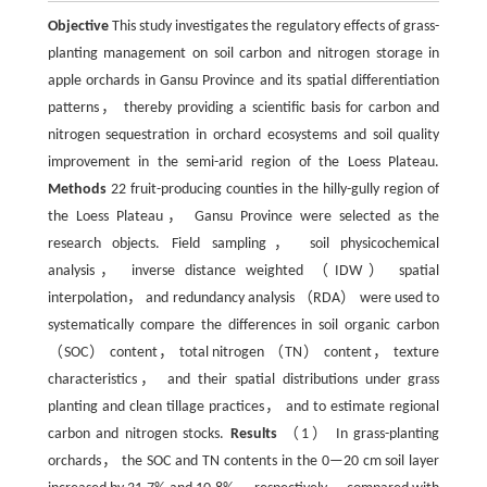
Objective
This study investigates the regulatory effects of grass-
planting management on soil carbon and nitrogen storage in
apple orchards in Gansu Province and its spatial differentiation
patterns， thereby providing a scientific basis for carbon and
nitrogen sequestration in orchard ecosystems and soil quality
improvement in the semi-arid region of the Loess Plateau.
Methods
22 fruit-producing counties in the hilly-gully region of
the Loess Plateau， Gansu Province were selected as the
research objects. Field sampling， soil physicochemical
analysis， inverse distance weighted （IDW） spatial
interpolation， and redundancy analysis （RDA） were used to
systematically compare the differences in soil organic carbon
（SOC） content， total nitrogen （TN） content， texture
characteristics， and their spatial distributions under grass
planting and clean tillage practices， and to estimate regional
carbon and nitrogen stocks.
Results
（1） In grass-planting
orchards， the SOC and TN contents in the 0—20 cm soil layer