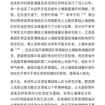
态系统中的碳氮储量及其空间分布特征进行了深入分析，
进一步加深了对自然生态系统中土壤碳氮循环的理解。然
［
12
］
［
13
］
而，在农田尺度下，尽管付传城
和李子阳
等分
别对典型温带滨海地区与西南紫色土丘陵区果园土壤碳氮
的空间动态特征及储量进行了分析与估算，但针对干旱半
干旱区大尺度的果园土壤碳氮储量估算研究较少，尤其是
果园生草这类管理措施对土壤碳氮密度和储量的影响研究
存在空白。黄土高原地区水热条件复杂多变，土壤本底贫
［
14
］
瘠
，在此区域开展果园生草措施对土壤碳氮储量的研
究，更能明显揭示其调控效应时空分异规律。而甘肃省作
为我国苹果种植面积第二大省和核心优势产区，地处半干
旱气候带，果园实施生草管理后，对土壤碳氮储量的提升
效应在干旱半干旱区具有较强的代表性，值得深入探究。
鉴于此，本研究以甘肃省果园核心区为研究对象，聚焦黄
土高原丘陵沟壑区甘肃省22个苹果种植县，以大面积野外
调查采样和室内分析测定为基础，采用土壤理化分析、
IDW空间插值技术和冗余分析，系统解析生草管理措施对