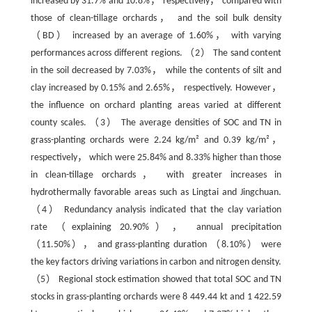
increased by 31.7% and 10.8%， respectively， compared with
those of clean-tillage orchards， and the soil bulk density
（BD） increased by an average of 1.60%， with varying
performances across different regions. （2） The sand content
in the soil decreased by 7.03%， while the contents of silt and
clay increased by 0.15% and 2.65%， respectively. However，
the influence on orchard planting areas varied at different
county scales. （3） The average densities of SOC and TN in
grass-planting orchards were 2.24 kg/m² and 0.39 kg/m²，
respectively， which were 25.84% and 8.33% higher than those
in clean-tillage orchards， with greater increases in
hydrothermally favorable areas such as Lingtai and Jingchuan.
（4） Redundancy analysis indicated that the clay variation
rate （explaining 20.90%）， annual precipitation
（11.50%）， and grass-planting duration （8.10%） were
the key factors driving variations in carbon and nitrogen density.
（5） Regional stock estimation showed that total SOC and TN
stocks in grass-planting orchards were 8 449.44 kt and 1 422.59