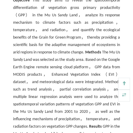
Objective
This study aims to reveal the spatiotemporal
differentiation of vegetation gross primary productivity
（GPP） in the Mu Us Sandy Land， analyze its response
mechanism to climate factors such as precipitation，
temperature， and radiation， and quantify the ecological
benefits of the Grain for Green Program， thereby providing a
scientific basis for the adaptive management of ecosystems in
arid regions in response to climate change.
Methods
The Mu Us
Sandy Land was selected as the study area. Based on the Google
Earth Engine remote sensing cloud platform， GPP data from
MODIS products， Enhanced Vegetation Index （EVI）
dataset， and meteorological data were integrated. Methods
such as trend analysis， partial correlation analysis， and
multiple linear regression analysis were used to analyze the
spatiotemporal variation patterns of vegetation GPP and EVI in
the Mu Us Sandy Land from 2001 to 2020， as well as the
influencing mechanisms of precipitation， temperature， and
radiation factors on vegetation GPP changes.
Results
GPP in the