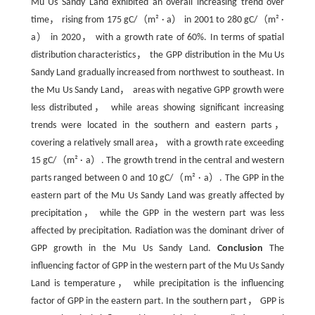
Mu Us Sandy Land exhibited an overall increasing trend over
time， rising from 175 gC/（m² · a） in 2001 to 280 gC/（m² ·
a） in 2020， with a growth rate of 60%. In terms of spatial
distribution characteristics， the GPP distribution in the Mu Us
Sandy Land gradually increased from northwest to southeast. In
the Mu Us Sandy Land， areas with negative GPP growth were
less distributed， while areas showing significant increasing
trends were located in the southern and eastern parts，
covering a relatively small area， with a growth rate exceeding
15 gC/（m² · a）. The growth trend in the central and western
parts ranged between 0 and 10 gC/（m² · a）. The GPP in the
eastern part of the Mu Us Sandy Land was greatly affected by
precipitation， while the GPP in the western part was less
affected by precipitation. Radiation was the dominant driver of
GPP growth in the Mu Us Sandy Land.
Conclusion
The
influencing factor of GPP in the western part of the Mu Us Sandy
Land is temperature， while precipitation is the influencing
factor of GPP in the eastern part. In the southern part， GPP is