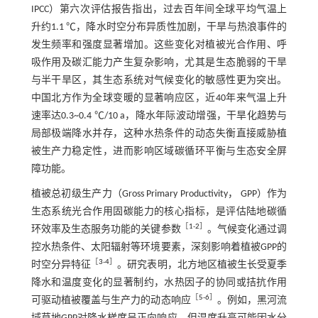
IPCC）第六次评估报告指出，过去百年间全球平均气温上
升约1.1 ℃，降水时空分布异质性加剧，干旱与热浪事件的
发生频率和强度显著增加。这些变化对植被光合作用、呼
吸作用及碳汇能力产生复杂影响，尤其是生态脆弱的干旱
与半干旱区，其生态系统对气候变化的敏感性更为突出。
中国北方作为全球变暖的显著响应区，近40年来气温上升
速率达0.3~0.4 ℃/10 a，降水年际波动增强，干旱化趋势与
局部极端降水并存，这种水热条件的动态失衡直接威胁植
被生产力稳定性，进而影响区域碳循环平衡与生态安全屏
障功能。
植被总初级生产力（Gross Primary Productivity， GPP）作为
生态系统光合作用固碳能力的核心指标，是评估陆地碳循
［
1
-
2
］
环效率及生态服务功能的关键参数
。气候变化通过调
控水热条件、太阳辐射等环境要素，深刻影响着植被GPP的
［
3
-
4
］
时空分异特征
。研究表明，北方地区植被生长受夏季
降水和温度变化的显著制约，水热因子的协同或拮抗作用
［
5
-
6
］
可驱动植被覆盖与生产力的动态响应
。例如，黑河流