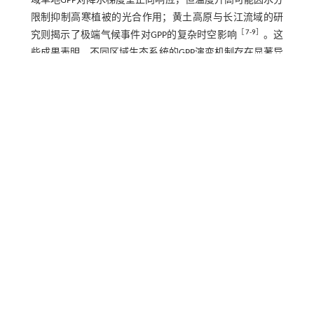
域草地GPP对降水梯度呈正向响应，但温度升高可能因水分
限制抑制高寒植被的光合作用；黄土高原与长江流域的研
［
7
-
9
］
究则揭示了极端气候事件对GPP的复杂时空影响
。这
些成果表明，不同区域生态系统的GPP演变机制存在显著异
质性，其气候驱动因子需结合地理环境特征进行针对性解
［
10
］
析
。
毛乌素沙地位于中国北方半干旱向干旱过渡带，是气候变
［
11
］
化的敏感区同时也是生态恢复工程的典型示范区
。该
区年均温上升速率（0.45 ℃/10 a）高于全国平均水平，降
水年际变异系数达25%~30%，且夏季降水集中度增加与春
［
12
-
13
］
季干旱频发并存
。自20世纪90年代实施退耕还林
（草）工程以来，该区植被覆盖度与生产力显著提升，但
其长期固碳能力及气候响应机制仍不明晰。现有研究多聚
焦于样地尺度的植被动态调查，而基于长时间序列遥感数
据的区域GPP演变规律研究较为匮乏。此外，毛乌素沙地兼
具干旱区与半干旱区过渡特征，降水、温度与太阳辐射的
时空异质性可能通过水热耦合机制调控植被GPP，但相关驱
动路径尚未被系统揭示，这些问题制约着区域生态恢复策