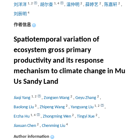
1
,
2
1
,
4
2
2
2
刘洋洋
,
胡尔查
,
温仲明
,
薛婷艺
,
陈嘉轩
,
4
刘辰明
作者信息
+
Spatiotemporal variation of
ecosystem gross primary
productivity and its response
mechanism to climate change in Mu
Us Sandy Land
1
,
2
2
2
Jiaqi Yang
,
Zongsen Wang
,
Geyu Zhang
,
3
2
1
,
2
Baolong Liu
,
Zhipeng Wang
,
Yangyang Liu
,
1
,
4
2
2
Erzha Hu
,
Zhongming Wen
,
Tingyi Xue
,
2
4
Jiaxuan Chen
,
Chenming Liu
Author information
+