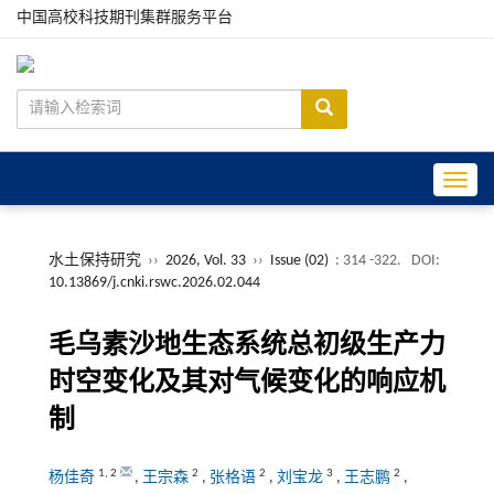
中国高校科技期刊集群服务平台
Toggle
水土保持研究
››
2026, Vol. 33
››
Issue (02)
: 314 -322.
DOI:
10.13869/j.cnki.rswc.2026.02.044
毛乌素沙地生态系统总初级生产力
时空变化及其对气候变化的响应机
制
1
,
2
2
2
3
2
杨佳奇
,
王宗森
,
张格语
,
刘宝龙
,
王志鹏
,