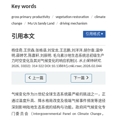
Key words
gross primary productivity
/
vegetation restoration
/
climate
change
/
Mu Us Sandy Land
/
driving mechanism
引用格式 ▾
引用本文
杨佳奇,王宗森,张格语,刘宝龙,王志鹏,刘洋洋,胡尔查,温仲
明,薛婷艺,陈嘉轩,刘辰明. 毛乌素沙地生态系统总初级生产
力时空变化及其对气候变化的响应机制[J].
水土保持研究
,
2026, 33(02): 314-322 DOI:10.13869/j.cnki.rswc.2026.02.044
上一篇
下一篇
气候变化作为21世纪全球生态系统最严峻的挑战之一，正
通过温度升高、降水格局改变及极端气候事件频发等途径
深刻影响陆地生态系统的结构与功能。政府间气候变化专
门委员会（Intergovernmental Panel on Climate Change，