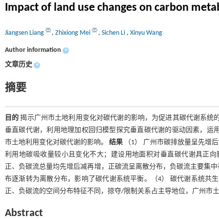
Impact of land use changes on carbon met
Jiangsen Liang
,
Zhixiong Mei
,
Sichen Li
,
Xinyu Wang
Author information
+
文章历史
+
摘要
目的
揭示广州市土地利用变化对碳代谢的影响，为促进其碳代谢系统
垂直碳代谢，利用地理加权回归模型探究垂直碳代谢的驱动因素，运用生态
市土地利用变化对碳代谢的影响。
结果
（1） 广州市碳排放量呈先增
利用地碳吸收量较小且变化不大；建设用地面积对垂直碳代谢具正向影
正、负碳流总量均先增后减再增，正碳流呈离散分布，负碳流主要集中在
布逐渐转为离散分布，影响了碳代谢系统平衡。（4） 碳代谢系统共
正、负碳流的空间分布特征不同，掠夺/限制关系占主导地位，广州市
Abstract