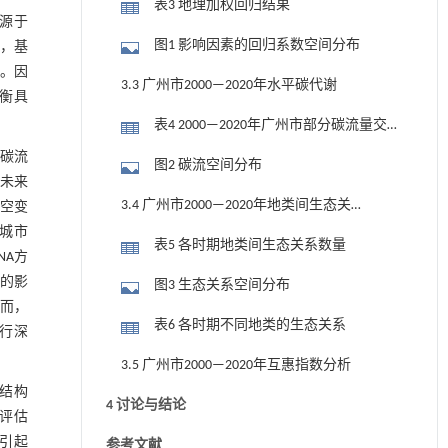
表3 地理加权回归结果
来源于
图1 影响因素的回归系数空间分布
，基
。因
3.3 广州市2000—2020年水平碳代谢
衡具
表4 2000—2020年广州市部分碳流量交
换表Guangzhou （2000—2020） (万t)
碳流
图2 碳流空间分布
未来
3.4 广州市2000—2020年地类间生态关系
空变
城市
分析
表5 各时期地类间生态关系数量
NA方
谢的影
图3 生态关系空间分布
然而，
表6 各时期不同地类的生态关系
进行深
3.5 广州市2000—2020年互惠指数分析
用结构
4 讨论与结论
等评估
化引起
参考文献