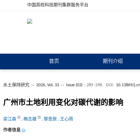
中国高校科技期刊集群服务平台
首页
期刊介绍
水土保持研究
››
2026, Vol. 33
››
Issue (03)
: 289 -298.
DOI:
10.13869/j.c
广州市土地利用变化对碳代谢的影响
梁江森
,
梅志雄
,
黎思辰
,
王心雨
作者信息
+