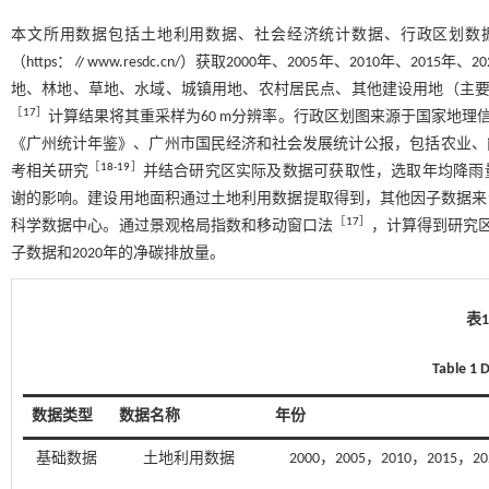
本文所用数据包括土地利用数据、社会经济统计数据、行政区划数
（https：∥www.resdc.cn/）获取2000年、2005年、2010年
地、林地、草地、水域、城镇用地、农村居民点、其他建设用地（主要
［
17
］
计算结果将其重采样为60 m分辨率。行政区划图来源于国家地理信息公共服务
《广州统计年鉴》、广州市国民经济和社会发展统计公报，包括农业、
［
18
-
19
］
考相关研究
并结合研究区实际及数据可获取性，选取年均降雨
谢的影响。建设用地面积通过土地利用数据提取得到，其他因子数据来源于地球资
［
17
］
科学数据中心。通过景观格局指数和移动窗口法
，计算得到研究区
子数据和2020年的净碳排放量。
表
Table 1 
数据类型
数据名称
年份
基础数据
土地利用数据
2000，2005，2010，2015，20