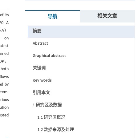
f its
相关文章
导航
20. A
（ENA）
摘要
0） on
Abstract
atest
ained
Graphical abstract
 GDP，
关键词
 both
flows
Key words
ed by
stem.
引用本文
rious
1 研究区及数据
ution
upted
1.1 研究区概况
1.2 数据来源及处理