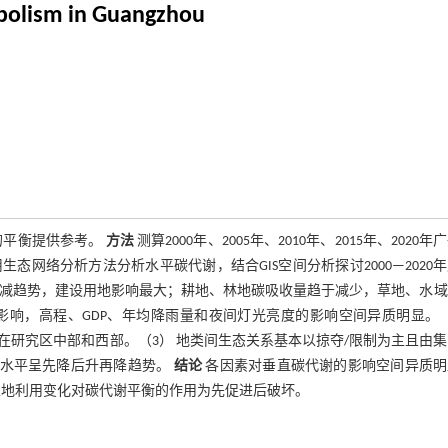
abolism in Guangzhou
的平衡提供参考。
方法
测算2000年、2005年、2010年、2015年、2020年
网络分析方法分析水平碳代谢，结合GIS空间分析探讨2000—2020
后减趋势，建设用地影响最大；耕地、林地碳吸收量趋于减少，草地、水
响，高程、GDP、年均降雨量和夜间灯光亮度的影响空间异质明显。（
研究区中部和西部。（3） 地类间生态关系基本以掠夺/限制为主且由
生水平呈先降后升再降趋势。
结论
各因素对垂直碳代谢的影响空间异质明
土地利用变化对碳代谢平衡的作用为先促进后破坏。