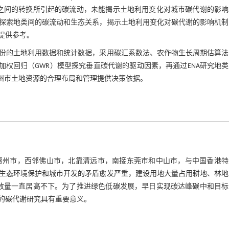
之间的转换所引起的碳流动，未能揭示土地利用变化对城市碳代谢的影响
探索地类间的碳流动和生态关系，揭示土地利用变化对碳代谢的影响机制
提供参考。
份的土地利用数据和统计数据，采用碳汇系数法、农作物生长周期估算法
加权回归（GWR）模型探究垂直碳代谢的驱动因素，再通过ENA研究地
广州市土地资源的合理布局和管理提供决策依据。
广东省南部，东连惠州市，西邻佛山市，北靠清远市，南接东莞市和中山市，与中国香港
生态环境保护和城市开发的矛盾愈发严重，建设用地大量占用耕地、林地
放量一直居高不下。为了推进绿色低碳发展，早日实现碳达峰碳中和目标
的碳代谢研究具有重要意义。