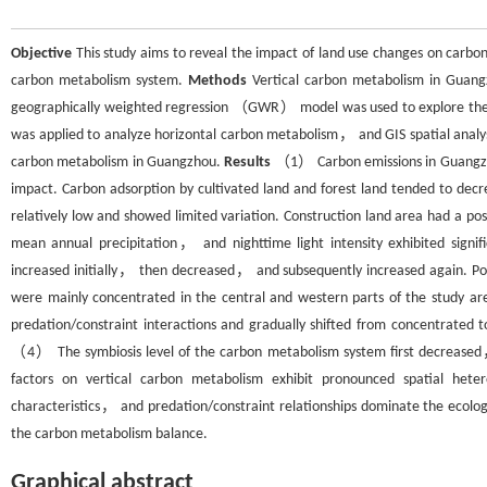
Objective
This study aims to reveal the impact of land use changes on carbo
carbon metabolism system.
Methods
Vertical carbon metabolism in Gua
geographically weighted regression （GWR） model was used to explore the d
was applied to analyze horizontal carbon metabolism， and GIS spatial ana
carbon metabolism in Guangzhou.
Results
（1） Carbon emissions in Guangzhou
impact. Carbon adsorption by cultivated land and forest land tended to 
relatively low and showed limited variation. Construction land area had a 
mean annual precipitation， and nighttime light intensity exhibited signi
increased initially， then decreased， and subsequently increased again. Pos
were mainly concentrated in the central and western parts of the study a
predation/constraint interactions and gradually shifted from concentrated 
（4） The symbiosis level of the carbon metabolism system first decrease
factors on vertical carbon metabolism exhibit pronounced spatial hetero
characteristics， and predation/constraint relationships dominate the ecolog
the carbon metabolism balance.
Graphical abstract