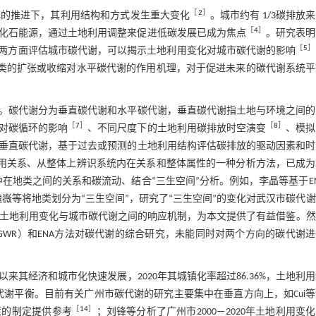
［
2
］
化的推进下，其利用结构和方式发生重大变化
。城市约有 1/3碳排放
［
4
］
化石能源，通过土地利用调整来促进低碳发展已成为焦点
。研究表明
［
5
］
），通过输入和输出两方面评估城市碳代谢，可以揭示土地利用变化对城市碳代谢的影响
地类的扩张或收缩对水平碳代谢的作用机理，对于促进未来的碳代谢系统平
。碳代谢分为垂直碳代谢和水平碳代谢，垂直碳代谢指土地与环境之间的
［
7
］
［
8
］
对碳循环的影响
、不同尺度下的土地利用碳排放时空演变
、模拟
垂直碳代谢，基于过去或预测的土地利用结构评估碳排放的驱动因素和时
作用关系、从整体上辨识系统内在关系和整体属性的一种分析方法，已成为
在地类之间的关系和碳流动、结合“三生空间”分析。例如，李晶等基于E
魏嶶等将地类划分为“三生空间”，研究了“三生空间”的变化对武汉市碳代
析土地利用变化与城市碳代谢之间的响应机制，为本文提供了有益借鉴。
gression，GWR）和ENA方法对碳代谢的综合研究，未能同时对两个方向的碳代谢
以来其经济和城市化快速发展，2020年其城镇化率超过86.36%，土地利
谢平衡。目前有关广州市碳代谢的研究主要集中在垂直方向上，如Cui
［
14
］
策的制定提供参考
；刘锋等分析了广州市2000—2020年土地利用变