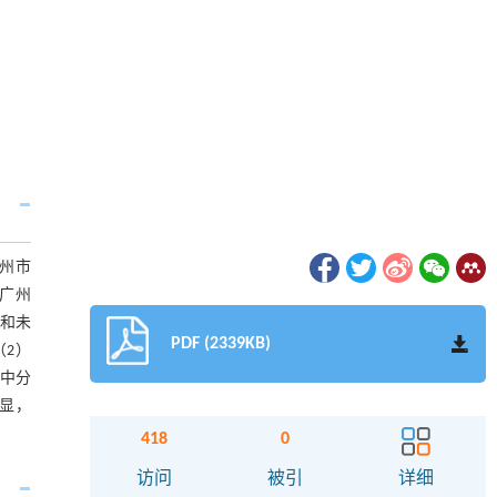
广州市
年广州
域和未
PDF (2339KB)
2）
集中分
显，
418
0
访问
被引
详细