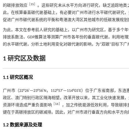
［
15
］
的碳排放效应
。这些研究未从水平方向进行研究，缺乏追踪地类
此，在核算垂直碳代谢基础上，有必要对广州市进行水平碳代谢研究，
促进广州市碳代谢系统的平衡和粤港澳大湾区其他城市的低碳发展规划
为此，本文在参考前人研究的基础上，以广州市为研究区，基于多个年
排放系数法、GDP推算法等测算广州市各年份的垂直碳代谢，利用地理
的水平碳代谢，分析土地利用变化对碳代谢的影响，为“双碳”目标下
1 研究区及数据
1.1 研究区概况
广州市（22°26′—23°56′N，112°57′—114°03′E）位于
政区、澳门特别行政区隔海相望。改革开放以来，其工业化快速发展，
［
16
］
资源环境造成严重负面影响
，加之传统能源低效利用，导致碳排
键在于高碳排放区的碳减排。因此，对广州市进行垂直方向和水平方向
1.2 数据来源及处理