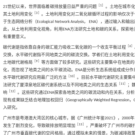
［
1
］
21世纪以来，世界面临着碳排放量日益严重的问题
。土地在城市
［
3
］
其土地利用变化
。土地利用变化对二氧化碳循环过程的影响仅次于
于生态网络分析（Ecological Network Analysis， ENA
此，从土地利用变化视角，利用ENA方法研究土地和碳的关系，探索
有重要意义。
［
6
］
碳代谢是指依靠自身的碳汇能力吸收二氧化碳的一个收支平衡过程
交换，水平碳代谢指不同地类之间的碳流交换。学者们在土地利用变化
［
9
］
土地碳代谢格局
等方面做了较多研究。这些研究主要集中在地类的
化，而忽视了地类之间的水平碳流动。ENA是分析生态系统组成成分
［
10
］
水平碳代谢研究应用最广泛的方法
。目前水平碳代谢研究主要集中
［
11
］
法研究了厦漳泉地区碳代谢系统以及不同地类之间的生态关系
；
［
12
］
响
。这些研究通过ENA探索各地类之间的碳流动和内在关系，分
现有成果缺乏结合地理加权回归（Geographically Weighted Re
入研究。
广州市是粤港澳大湾区的核心城市，据《广州统计年鉴2021》，2000年
［
13
］
发生了剧烈变化，导致碳排放明显增加
，严重破坏了广州市的碳代
了广州市垂直碳代谢的空间格局，通过模拟未来的情景，为碳减排政