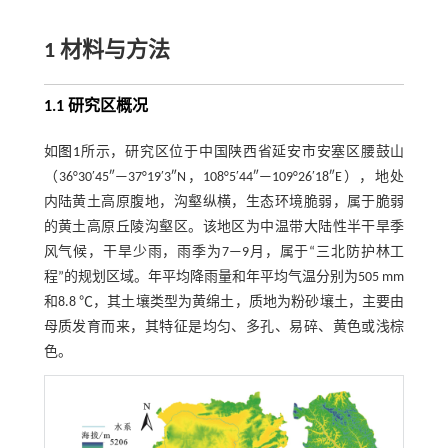
1 材料与方法
1.1 研究区概况
如
图1
所示，研究区位于中国陕西省延安市安塞区腰鼓山
（36°30′45″—37°19′3″N，108°5′44″—109°26′18″E），地处
内陆黄土高原腹地，沟壑纵横，生态环境脆弱，属于脆弱
的黄土高原丘陵沟壑区。该地区为中温带大陆性半干旱季
风气候，干旱少雨，雨季为7—9月，属于“三北防护林工
程”的规划区域。年平均降雨量和年平均气温分别为505 mm
和8.8 ℃，其土壤类型为黄绵土，质地为粉砂壤土，主要由
母质发育而来，其特征是均匀、多孔、易碎、黄色或浅棕
色。