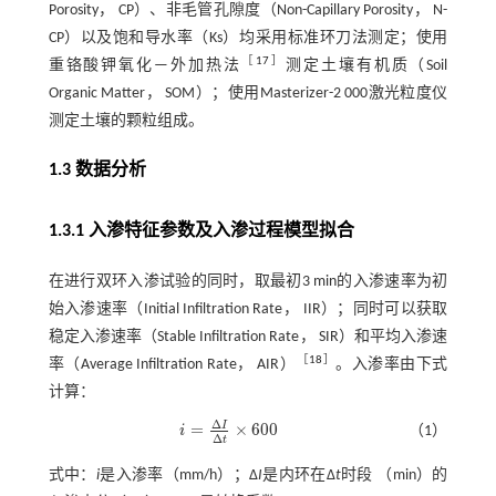
Porosity， CP）、非毛管孔隙度（Non-Capillary Porosity， N-
CP）以及饱和导水率（Ks）均采用标准环刀法测定；使用
［
17
］
重铬酸钾氧化—外加热法
测定土壤有机质（Soil
Organic Matter， SOM）；使用Masterizer-2 000激光粒度仪
测定土壤的颗粒组成。
1.3 数据分析
1.3.1 入渗特征参数及入渗过程模型拟合
在进行双环入渗试验的同时，取最初3 min的入渗速率为初
始入渗速率（Initial Infiltration Rate， IIR）；同时可以获取
稳定入渗速率（Stable Infiltration Rate， SIR）和平均入渗速
［
18
］
率（Average Infiltration Rate， AIR）
。入渗率由下式
计算：
Δ
I
=
×
600
i
（1）
i
=
Δ
I
Δ
t
×
600
Δ
t
式中：
i
是入渗率（mm/h）；∆
I
是内环在∆
t
时段 （min）的