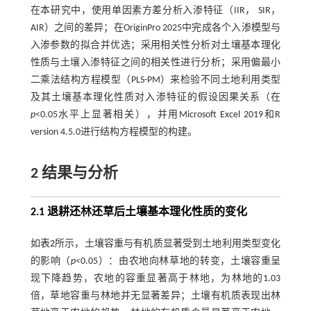
在本研究中，使用单因素方差分析入渗特征（IIR， SIR，
AIR）之间的差异；在OriginPro 2025中完成各个入渗模型与
入渗参数的拟合并优选；采用相关性分析对土壤基本理化
性质与土壤入渗特征之间的相关性进行分析；采用偏最小
二乘法结构方程模型（PLS-PM）来检验不同土地利用类型
及其土壤基本理化性质对入渗特征的假设因果关系（在
p
<0.05水平上显著相关），并用Microsoft Excel 2019和R
version 4.5.0进行结构方程模型的构建。
2 结果与分析
2.1 退耕还林还草后土壤基本理化性质的变化
如
表2
所示，土壤容重与有机质显著受到土地利用类型变化
的影响（
p
<0.05）：由农地向林草地的转变，土壤容重呈
现下降趋势，农地的容重显著高于林地，为林地的1.03
倍，草地容重与林地并无显著差异；土壤有机质表现出林