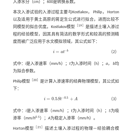
入渗水分（cm）；600是转换系数。
本次入渗试验的入渗过程主要与Kostiakov， Philip， Horton
以及适用于黄土高原的蒋定生公式进行拟合，进而比较不
［
19
］
同模型的拟合优度。Kostiakov模型
是描述土壤入渗过
程的经验模型，因其具有简洁的数学形式和较高的预测精
度而被广泛应用于水文模拟领域，其公式如下：
−
=
b
i
a
t
（2）
i
=
a
t
-
b
式中：
i
是入渗速率（mm/h）；
t
为入渗时间（h）；
a
，
b
均
为拟合参数。
［
20
］
Philip模型
是计算入渗速率的经典物理模型，其公式如
下：
−
0.5
=
0.5
+
i
S
t
A
（3）
i
=
0.5
S
t
-
0.5
+
A
式中：
i
是入渗速率（mm/h）；
t
为入渗时间（h）；
S
为吸
0.5
渗率（mm/
h
）；
A
为稳定入渗率（mm/h）。
［
21
］
Horton模型
描述土壤入渗过程的物理—经验耦合模