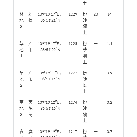
土
林
刺
109°19′17″E，
1229
粉
20
14
80
地
槐
36°51′21″N
砂
3
壤
土
草
芦
109°19′17″E，
1225
粉
—
1.1
85
地
苇
36°51′22″N
砂
1
壤
土
草
芦
109°19′11″E，
1277
粉
—
0.9
70
地
苇
36°51′14″N
砂
2
壤
土
草
茵
109°19′12″E，
1274
粉
—
0.2
65
地
陈
36°51′16″N
砂
3
蒿
壤
土
农
糜
109°19′19″E，
1217
粉
—
0.7
10