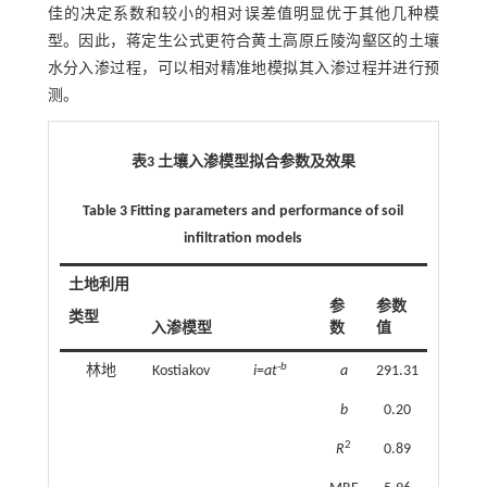
佳的决定系数和较小的相对误差值明显优于其他几种模
型。因此，蒋定生公式更符合黄土高原丘陵沟壑区的土壤
水分入渗过程，可以相对精准地模拟其入渗过程并进行预
测。
表3 土壤入渗模型拟合参数及效果
Table 3 Fitting parameters and performance of soil
infiltration models
土地利用
参
参数
类型
入渗模型
数
值
-
b
林地
Kostiakov
i
=
at
a
291.31
b
0.20
2
R
0.89