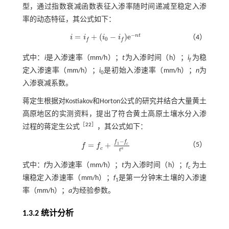
型，通过指数衰减函数表征入渗率随时间递减至稳定入渗
率的动态特征，其公式如下：
−
=
+
(
−
)
e
n
t
i
i
i
i
（4）
i
=
i
f
+
(
i
0
-
i
f
)
e
-
n
t
0
f
f
式中：
i
是入渗速率（mm/h）；
t
为入渗时间（h）；
i
为稳
f
定入渗速率（mm/h）；
i
是初始入渗速率（mm/h）；
n
为
0
入渗衰减系数。
蒋定生根据对Kostiakov和Horton公式的研究并结合大量黄土
高原地区的实测资料，提出了符合黄土高原土壤水分入渗
［
22
］
过程的蒋定生公式
，其公式如下：
−
f
f
=
+
1
（5）
c
f
f
f
=
f
c
+
f
1
-
f
c
t
a
c
a
t
式中：
f
为入渗速率（mm/h）；
t
为入渗时间（h）；
f
为土
c
壤稳定入渗速率（mm/h）；
f
是第一分钟末土壤的入渗速
1
率（mm/h）；
a
为经验参数。
1.3.2 统计分析