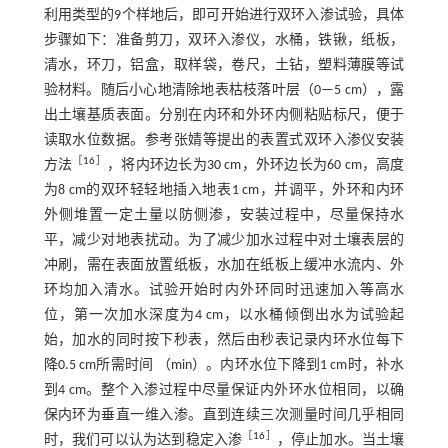
利用类型的9个样地后，即可开始进行双环入渗试验，具体
步骤如下：准备剪刀，双环入渗仪，水桶，铁锹，纸板，
清水，环刀，铝盒，取样袋，卷尺，土钻，塑料薄膜等试
验材料。随后小心地清除地表枯枝落叶层（0—5 cm），露
出土壤基质表面。分别在内环和外环内侧粘贴标尺，便于
读取水位数据。参考张婧等提出的表置式双环入渗仪安装
［
16
］
方法
，将内环边长为30 cm，外环边长为60 cm，高度
为8 cm的双环轻轻地插入地表1 cm，并调平，外环和内环
外侧堆置一定土量以防侧渗，安装过程中，尽量保持水
平，减少对地表扰动。为了减少加水过程中对土壤表层的
冲刷，需在表面放置纸板，水加在纸板上缓冲水流内、外
环均加入清水。试验开始时内外环同时迅速加入等高水
位，第一次加水深度为4 cm，以水桶倾倒出水为试验起
始，加水的同时按下秒表，然后由秒表记录内环水位每下
降0.5 cm所需时间 （min）。内环水位下降到1 cm时，补水
到4 cm。整个入渗过程中尽量保证内外环水位相同，以确
保内环为垂直一维入渗。直到连续三次测量时间几乎相同
［
16
］
时，我们可以认为达到稳定入渗
，停止加水。当土壤