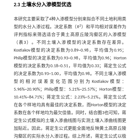
2.3 土壤水分入渗模型优选
本研究主要采取了4种入渗模型分别来拟合不同土地利用类
2
型的水分入渗过程。决定系数（
R
）和平均相对误差作为
评判指标来筛选适合于黄土高原丘陵沟壑区的入渗模型
（
表3
）。不同土壤入渗模型的决定系数存在差异。
Kostiakov模型的决定系数为0.89~0.98，平均值为0.95；
Philip模型的决定系数为0.93~0.98，平均值为0.96；Horton
模型的决定系数为0.18~0.51，平均值为0.33；蒋定生公式
的决定系数为0.93~1.00，平均值为0.98。不同土壤入渗模
型的相对误差变化范围分别为Kostiakov模型：
5.96%~20.90%；Philip模型：5.21%~25.57%；Horton模型：
10.41%~84.71%；蒋定生公式：2.23%~5.21%。蒋定生公式
在各个样地均具有最佳的决定系数，而Horton模型的决定
系数在各个样地均为最欠佳值。同时，结合
图3
也可知，蒋
定生公式模拟的土壤入渗曲线图与实测土壤入渗曲线图更
加贴近。因此，蒋定生公式更能全面地反映黄土高原丘陵
沟壑区的实际水分入渗过程。综上所述，蒋定生公式以极