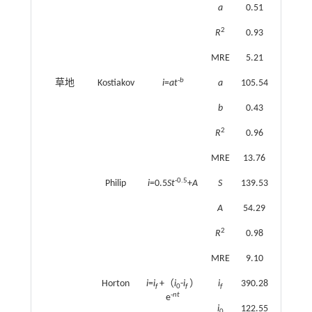
a
0.51
2
R
0.93
MRE
5.21
-b
草地
Kostiakov
i
=
at
a
105.54
b
0.43
2
R
0.96
MRE
13.76
-0.5
Philip
i
=0.5
St
+
A
S
139.53
A
54.29
2
R
0.98
MRE
9.10
Horton
i
=
i
+（
i
-
i
）
i
390.28
f
0
f
f
-
nt
e
i
122.55
0