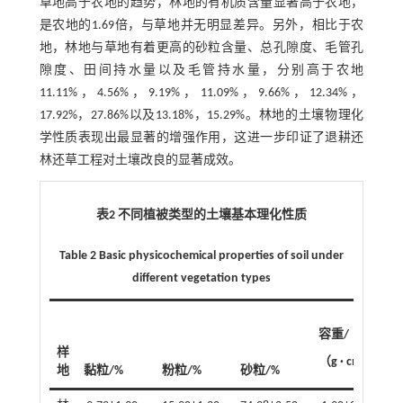
草地高于农地的趋势，林地的有机质含量显著高于农地，
是农地的1.69倍，与草地并无明显差异。另外，相比于农
地，林地与草地有着更高的砂粒含量、总孔隙度、毛管孔
隙度、田间持水量以及毛管持水量，分别高于农地
11.11%，4.56%，9.19%，11.09%，9.66%，12.34%，
17.92%，27.86%以及13.18%，15.29%。林地的土壤物理化
学性质表现出最显著的增强作用，这进一步印证了退耕还
林还草工程对土壤改良的显著成效。
表2 不同植被类型的土壤基本理化性质
Table 2 Basic physicochemical properties of soil under
different vegetation types
容重/
样
-3
（g · cm
）
地
黏粒/%
粉粒/%
砂粒/%