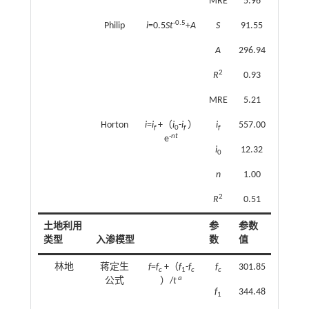
MRE
5.96
-0.5
Philip
i
=0.5
St
+
A
S
91.55
A
296.94
2
R
0.93
MRE
5.21
Horton
i
=
i
+（
i
-
i
）
i
557.00
f
0
f
f
-
nt
e
i
12.32
0
n
1.00
2
R
0.51
土地利用
参
参数
类型
入渗模型
数
值
林地
蒋定生
f
=
f
+（
f
-
f
f
301.85
c
1
c
c
a
公式
）/
t
f
344.48
1