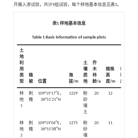
开展入渗试验，共计9组试验，每个样地基本信息见
表1
。
表1 样地基本信息
Table 1 Basic information of sample plots
土
地
利
土
乔
用
壤
木
植株
植被
类
植
海
质
林
高
覆盖
型
被
位置
拔/m
地
龄/a
度/m
度/%
林
刺
109°19′17″E，
1229
粉
20
12
75
地
槐
36°51′21″N
砂
1
壤
土
林
刺
109°19′04″E，
1275
粉
20
11
90
地
槐
36°51′08″N
砂
2
壤