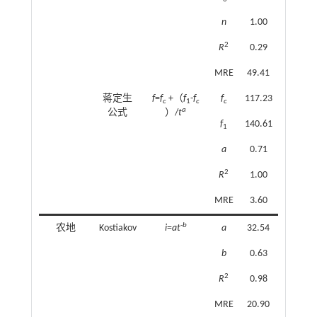
n
1.00
2
R
0.29
MRE
49.41
蒋定生
f
=
f
+（
f
-
f
f
117.23
c
1
c
c
a
公式
）/
t
f
140.61
1
a
0.71
2
R
1.00
MRE
3.60
-
b
农地
Kostiakov
i
=
at
a
32.54
b
0.63
2
R
0.98
MRE
20.90