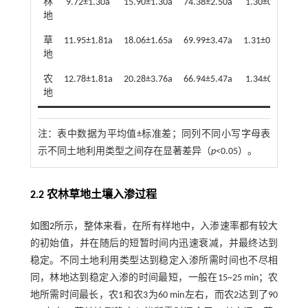
林
9.72±1.30a
15.90±1.30a
74.38±2.50a
1.30±0.03b
5
地
草
11.95±1.81a
18.06±1.65a
69.99±3.47a
1.31±0.02ab
5
地
农
12.78±1.81a
20.28±3.76a
66.94±5.47a
1.34±0.01a
4
地
注：
表中数据为平均值±标准差；同列不同小写字母表
示不同土地利用类型之间存在显著差异（
p
<0.05）。
2.2 农林草地土壤入渗过程
如
图2
所示，整体来看，在所有样地中，入渗速率都有较大
的初始值，并在随后的短暂时间内迅速衰减，并最终达到
稳定。不同土地利用类型达到稳定入渗所需时间也不尽相
同，林地达到稳定入渗的时间最短，一般在15~25 min；农
地所需时间最长，农1和农3为60 min左右，而农2达到了90