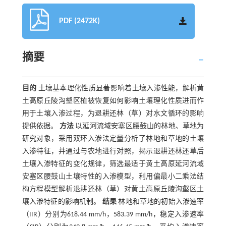
PDF (2472K)
摘要
目的
土壤基本理化性质显著影响着土壤入渗性能，解析黄
土高原丘陵沟壑区植被恢复如何影响土壤理化性质进而作
用于土壤入渗过程，为退耕还林（草）对水文循环的影响
提供依据。
方法
以延河流域安塞区腰鼓山的林地、草地为
研究对象，采用双环入渗法定量分析了林地和草地的土壤
入渗特征，并通过与农地进行对照，揭示退耕还林还草后
土壤入渗特征的变化规律，筛选最适于黄土高原延河流域
安塞区腰鼓山土壤特性的入渗模型，利用偏最小二乘法结
构方程模型解析退耕还林（草）对黄土高原丘陵沟壑区土
壤入渗特征的影响机制。
结果
林地和草地的初始入渗速率
（IIR）分别为618.44 mm/h，583.39 mm/h，稳定入渗速率