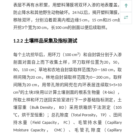
表层不再有水积聚，用塑料薄膜将双环入渗的地表覆盖，
防止降水和其他野生动物破坏。24 h以后，揭开塑料薄膜，
移除双环，分别沿着距离内框边缘5 cm，15 cm和25 cm处
开挖3个宽为30 cm，长100 cm的剖面以便后续取样。
1.2.2 土壤样品采集及指标测试
3
每个土坑挖毕后，用环刀（100 cm
）和自封袋分别于入渗
剖面对面自上而下收集土样，环刀取样位置为20，50，
80，110 cm；草地和农地自封袋取样范围为0—160 cm，取
样间隔为20 cm，林地自封袋取样范围为0—200 cm，取样
间隔为20 cm，用带孔隙的网兜在内环表层连续取5×5×10
3
cm
的土块3块用以计算土壤剖面的根系生物量（R-bio），
所取土样和环刀送回实验室进行下一步基础指标测定，土
壤容重（Bulk Density， BD）采用烘箱烘干法测定（105
℃，烘干至恒重）；总孔隙度（Total Porosity， TP）、田间
持水量（Field Capacity， FC）、毛管持水量（Capillary
Moisture Capacity， CMC）、毛管孔隙度（Capillary