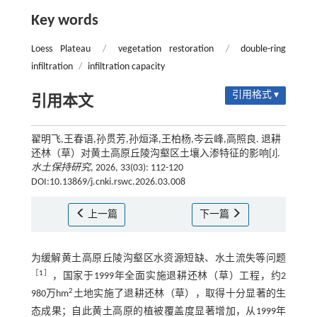
Key words
Loess Plateau
/
vegetation restoration
/
double-ring
infiltration
/
infiltration capacity
引用格式 ▾
引用本文
翟明飞,王春语,孙贯芳,孙烜泽,王柏杨,岑云峰,高照良. 退耕
还林（草）对黄土高原丘陵沟壑区土壤入渗特征的影响[J].
水土保持研究
, 2026, 33(03): 112-120
DOI:10.13869/j.cnki.rswc.2026.03.008
上一篇
下一篇
为缓解黄土高原丘陵沟壑区水资源短缺、水土流失等问题
［
1
］
，国家于1999年全面实施退耕还林（草）工程，约2
2
980万hm
土地实施了退耕还林（草），取得十分显著的生
态成果；自此黄土高原的植被覆盖度显著增加，从1999年