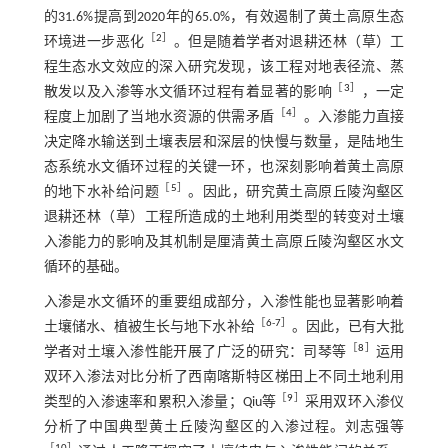
的31.6%提高到2020年的65.0%，有效遏制了黄土高原生态
［
2
］
环境进一步恶化
。但是随着学者对退耕还林（草）工
程生态水文效应的深入研究发现，该工程对地表径流、蒸
［
3
］
散发以及入渗等水文循环过程有着显著的影响
，一定
［
4
］
程度上加剧了当地水资源的供需矛盾
。入渗能力直接
决定降水输送到土壤表层和深层的快慢与数量，是陆地生
态系统水文循环过程的关键一环，也深刻影响着黄土高原
［
5
］
的地下水补给问题
。因此，研究黄土高原丘陵沟壑区
退耕还林（草）工程所造成的土地利用类型的转变对土壤
入渗能力的影响及其机制是厘清黄土高原丘陵沟壑区水文
循环的基础。
入渗是水文循环的重要组成部分，入渗性能也显著影响着
［
6
-
7
］
土壤储水、植被生长与地下水补给
。因此，已有大批
［
8
］
学者对土壤入渗性能开展了广泛的研究：司琴等
运用
双环入渗法对比分析了西南喀斯特区梯田上不同土地利用
［
9
］
类型的入渗速率和累积入渗量；Qiu等
采用双环入渗仪
分析了中国典型黄土丘陵沟壑区的入渗过程。刘志强等