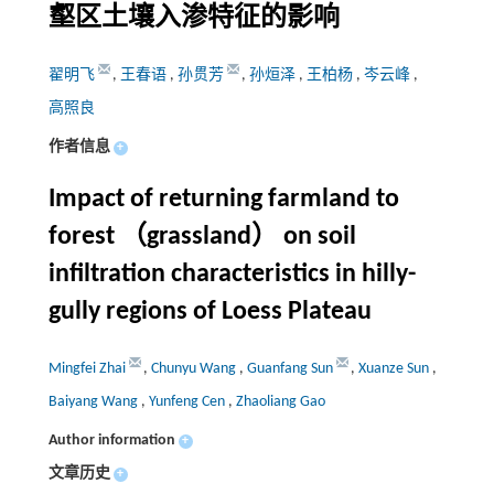
壑区土壤入渗特征的影响
翟明飞
,
王春语
,
孙贯芳
,
孙烜泽
,
王柏杨
,
岑云峰
,
高照良
作者信息
+
Impact of returning farmland to
forest （grassland） on soil
infiltration characteristics in hilly-
gully regions of Loess Plateau
Mingfei Zhai
,
Chunyu Wang
,
Guanfang Sun
,
Xuanze Sun
,
Baiyang Wang
,
Yunfeng Cen
,
Zhaoliang Gao
Author information
+
文章历史
+