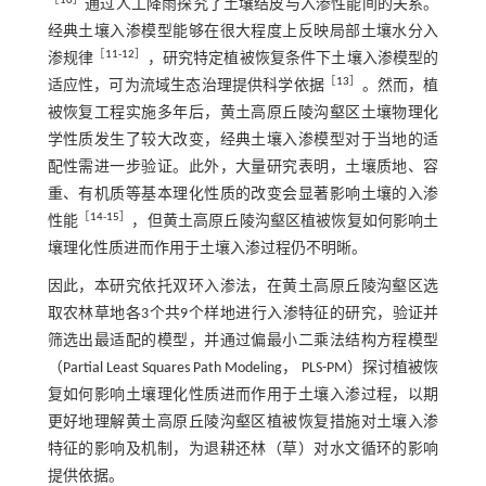
［
10
］
通过人工降雨探究了土壤结皮与入渗性能间的关系。
经典土壤入渗模型能够在很大程度上反映局部土壤水分入
［
11
-
12
］
渗规律
，研究特定植被恢复条件下土壤入渗模型的
［
13
］
适应性，可为流域生态治理提供科学依据
。然而，植
被恢复工程实施多年后，黄土高原丘陵沟壑区土壤物理化
学性质发生了较大改变，经典土壤入渗模型对于当地的适
配性需进一步验证。此外，大量研究表明，土壤质地、容
重、有机质等基本理化性质的改变会显著影响土壤的入渗
［
14
-
15
］
性能
，但黄土高原丘陵沟壑区植被恢复如何影响土
壤理化性质进而作用于土壤入渗过程仍不明晰。
因此，本研究依托双环入渗法，在黄土高原丘陵沟壑区选
取农林草地各3个共9个样地进行入渗特征的研究，验证并
筛选出最适配的模型，并通过偏最小二乘法结构方程模型
（Partial Least Squares Path Modeling， PLS-PM）探讨植被恢
复如何影响土壤理化性质进而作用于土壤入渗过程，以期
更好地理解黄土高原丘陵沟壑区植被恢复措施对土壤入渗
特征的影响及机制，为退耕还林（草）对水文循环的影响
提供依据。