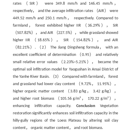
rates （SIR） were 349.8 mm/h and 146.45 mm/h，
respectively， and the average infiltration rates （AIR） were
449.52 mm/h and 250.1 mm/h， respectively. Compared to
farmland， forest exhibited higher IIR （36.29%）， SIR
（507.82%）， and AIR （227.5%）， while grassland showed
higher IIR （18.65%）， SIR （154.82%）， and AIR
（82.21%）. （2） The Jiang Dingsheng formula， with an
excellent coefficient of determination （0.95） and relatively
small relative error values （2.23%~5.21%）， became the
optimal soil infiltration model for Yaogushan in Ansai District of
the Yanhe River Basin. （3） Compared with farmland， forest
and grassland had lower clay content （9.72%， 11.95%），
higher organic matter content （3.83 g/kg， 3.42 g/kg），
and higher root biomass （105.56 g/m²， 170.22 g/m²），
enhancing infiltration capacity.
Conclusion
Vegetation
restoration significantly enhances soil infiltration capacity in the
hilly-gully regions of the Loess Plateau by altering soil clay
content， organic matter content， and root biomass.