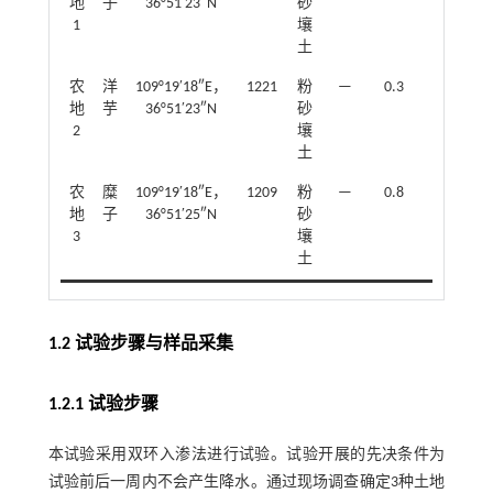
地
子
36°51′23″N
砂
1
壤
土
农
洋
109°19′18″E，
1221
粉
—
0.3
15
地
芋
36°51′23″N
砂
2
壤
土
农
糜
109°19′18″E，
1209
粉
—
0.8
13
地
子
36°51′25″N
砂
3
壤
土
1.2 试验步骤与样品采集
1.2.1 试验步骤
本试验采用双环入渗法进行试验。试验开展的先决条件为
试验前后一周内不会产生降水。通过现场调查确定3种土地