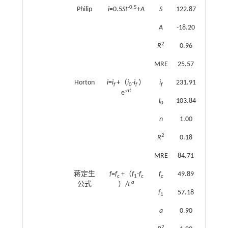
-0.5
Philip
i
=0.5
St
+
A
S
122.87
A
-18.20
2
R
0.96
MRE
25.57
Horton
i
=
i
+（
i
-
i
）
i
231.91
f
0
f
f
-
nt
e
i
103.84
0
n
1.00
2
R
0.18
MRE
84.71
蒋定生
f
=
f
+（
f
-
f
f
49.89
c
1
c
c
a
公式
）/
t
f
57.18
1
a
0.90
2