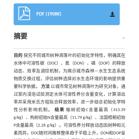
PDF (1908K)
摘要
目的
探究不同城市树种凋落叶的初始化学特性，明确其在
水体中可溶性碳（DOC）、氮（DON）、磷（DOP）的释放
动态、效率及调控机制，为揭示城市森林—水生生态系统
物质交换过程，评估树种选择对水生态环境的影响提供重
要科学依据。
方法
以城市常见树种凋落叶为研究对象，通
过室内浸泡试验测定水体可溶性养分含量变化，计算溶出
率并采用米氏方程拟合释放效率，进一步结合初始化学特
性分析影响机制。
结果
榆树初始C含量最高（413.39
g/kg）、构树初始N含量最高（11.79 g/kg）、法国梧桐初始
P含量最高（2.26 g/kg）。可溶性养分释放动态因树种和元
素而异，DOC随时间推移整体趋于平稳上升，DON和DOP呈