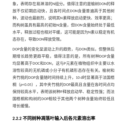
象，表明存在易淋溶的N组分。值得注意的是榆树DON的释
放不仅初期启动快，且各时间点DON含量普遍高于其他树
种，波动也最剧烈，说明其N素释放启动更快、效率更高；
而构树虽具有最高的初始N含量，但DON含量始终处于最低
水平，释放过程也相对平缓，这可能是因为N素以稳定有机
态存在，导致DON释放受限。
DOP含量的变化呈波动上升的趋势，与DON类似，但整体后
期增长趋势更趋平稳，值得注意的是，所有树种DOP含量
均显著高于DOC和DON，这与P元素在植物组织中主要以水
溶性较高的无机磷或小分子有机磷形态存在有关。榆树和
夹竹桃的DOP含量随时间持续上升，10 d时显著高于法国梧
桐（
p
<0.05），其中夹竹桃的DOP最高且含量在各时间点均
保持较高水平，表明该树种P释放启动早、稳定性强；而法
国梧桐和构树的DOP相较于其他两个树种含量始终较低且
增长缓慢。
2.2.2 不同树种凋落叶输入后各元素溶出率