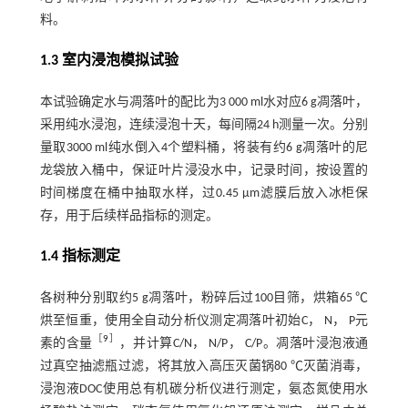
料。
1.3 室内浸泡模拟试验
本试验确定水与凋落叶的配比为3 000 ml水对应6 g凋落叶，
采用纯水浸泡，连续浸泡十天，每间隔24 h测量一次。分别
量取3000 ml纯水倒入4个塑料桶，将装有约6 g凋落叶的尼
龙袋放入桶中，保证叶片浸没水中，记录时间，按设置的
时间梯度在桶中抽取水样，过0.45 μm滤膜后放入冰柜保
存，用于后续样品指标的测定。
1.4 指标测定
各树种分别取约5 g凋落叶，粉碎后过100目筛，烘箱65 ℃
烘至恒重，使用全自动分析仪测定凋落叶初始C， N， P元
［
9
］
素的含量
，并计算C/N， N/P， C/P。凋落叶浸泡液通
过真空抽滤瓶过滤，将其放入高压灭菌锅80 ℃灭菌消毒，
浸泡液DOC使用总有机碳分析仪进行测定，氨态氮使用水