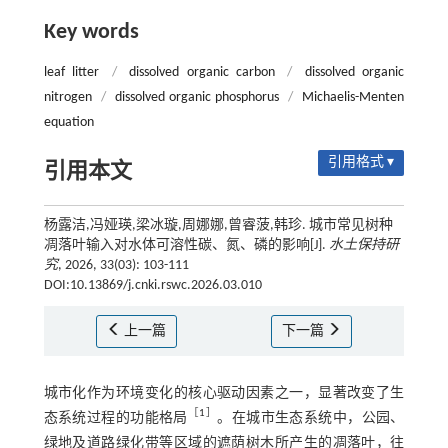
Key words
leaf litter
/
dissolved organic carbon
/
dissolved organic
nitrogen
/
dissolved organic phosphorus
/
Michaelis-Menten
equation
引用格式 ▾
引用本文
杨露洁,冯娅瑛,梁冰璇,周娜娜,曾睿菠,韩珍. 城市常见树种
凋落叶输入对水体可溶性碳、氮、磷的影响[J].
水土保持研
究
, 2026, 33(03): 103-111
DOI:10.13869/j.cnki.rswc.2026.03.010
上一篇
下一篇
城市化作为环境变化的核心驱动因素之一，显著改变了生
［
1
］
态系统过程的功能格局
。在城市生态系统中，公园、
绿地及道路绿化带等区域的遮荫树木所产生的凋落叶，往