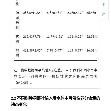
桃
b
b
a
a
法
386.09±2.55
6.87±0.61
2.26±2.19
56.46±4.91
5
国
梧
桐
d
a
a
c
构
262.43±7.79
11.79±1.61
1.51±0.25
22.53±3.00
7
树
a
a
a
b
榆
413.39±2.05
7.98±0.47
1.19±0.79
36.03±1.29
16
树
注：
表中数据为平均值±标准差，
n
=4；同列不同小写字
母表示不同树种同一初始性状之间的差异显著
（
p
<0.05）。
2.2 不同树种凋落叶输入后水体中可溶性养分含量的
动态变化