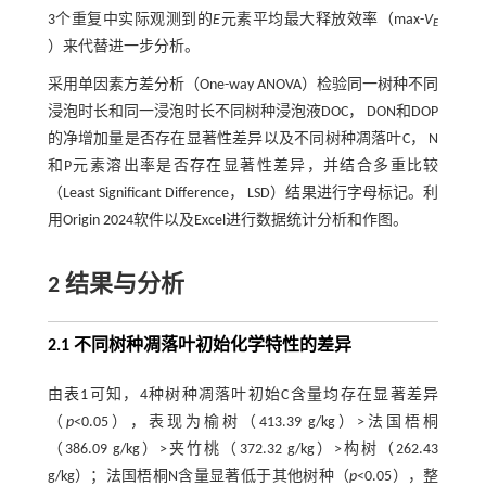
3个重复中实际观测到的
E
元素平均最大释放效率（max-
V
E
）来代替进一步分析。
采用单因素方差分析（One-way ANOVA）检验同一树种不同
浸泡时长和同一浸泡时长不同树种浸泡液DOC， DON和DOP
的净增加量是否存在显著性差异以及不同树种凋落叶C， N
和P元素溶出率是否存在显著性差异，并结合多重比较
（Least Significant Difference， LSD）结果进行字母标记。利
用Origin 2024软件以及Excel进行数据统计分析和作图。
2 结果与分析
2.1 不同树种凋落叶初始化学特性的差异
由
表1
可知，4种树种凋落叶初始C含量均存在显著差异
（
p
<0.05），表现为榆树（413.39 g/kg）>法国梧桐
（386.09 g/kg）>夹竹桃（372.32 g/kg）>构树（262.43
g/kg）；法国梧桐N含量显著低于其他树种（
p
<0.05），整