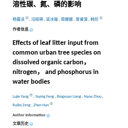
溶性碳、氮、磷的影响
杨露洁
,
冯娅瑛
,
梁冰璇
,
周娜娜
,
曾睿菠
,
韩珍
作者信息
+
Effects of leaf litter input from
common urban tree species on
dissolved organic carbon，
nitrogen， and phosphorus in
water bodies
Lujie Yang
,
Yaying Feng
,
Bingxuan Liang
,
Nana Zhou
,
Ruibo Zeng
,
Zhen Han
Author information
+
文章历史
+