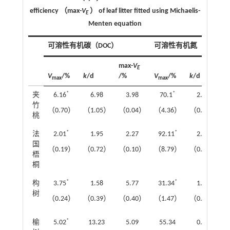
efficiency （max-
V
） of leaf litter fitted using Michaelis-
E
Menten equation
可溶性有机碳（DOC）
可溶性有机氮（DON）
max-
V
E
V
/%
k
/d
/%
V
/%
k
/d
m
max
max
*
*
夹
6.16
6.98
3.98
70.1
2.29
竹
（0.70）
（1.05）
（0.04）
（4.36）
（0.37）
桃
*
*
法
2.01
1.95
2.27
92.11
2.12
国
（0.19）
（0.72）
（0.10）
（8.79）
（0.86）
梧
桐
*
*
构
3.75
1.58
5.77
31.34
1.61
树
（0.24）
（0.39）
（0.40）
（1.47）
（0.51）
*
榆
5.02
13.23
5.09
55.34
0.35