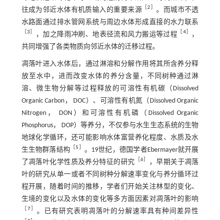
［
2
］
往成为邻近水体有机质输入的重要来源
。而城市不透
水路面通过排水管网系统与周边水体形成直接的水力联系
［
3
］
［
4
］
，加之降雨冲刷、地表径流和风力搬运等过程
，
共同增强了各类物质向邻近水体的迁移过程。
凋落叶进入水体后，通过淋溶和分解作用将其所含养分释
放至水中，进而改变水体的养分含量，不同树种通过淋
溶、微生物分解等过程释放的可溶性有机碳（Dissolved
Organic Carbon， DOC）、可溶性有机氮（Dissolved Organic
Nitrogen， DON）和可溶性有机磷（Dissolved Organic
Phosphorus， DOP）等养分，不仅参与水生生态系统的生物
地球化学循环，还可能影响水体富营养化程度、水质及水
［
5
］
生生物群落结构
。19世纪，德国学者Ebermayer就开展
［
6
］
了凋落叶化学性质及养分特征的研究
，早期关于凋落
叶的研究从单一或者不同树种分解速率变化与养分循环过
程开展，随着时间的推移，学者们开始关注林型的变化、
生境的变化以及水体的变化等多方面因素对凋落叶的影响
［
7
］
。已有研究表明凋落叶的分解速率具有种间差异性