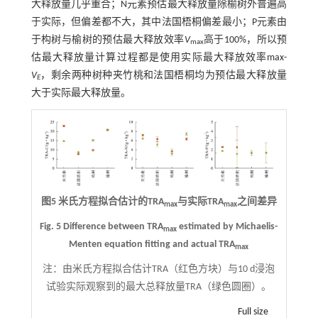
大释放量几乎重合；N元素预估最大释放量除榆树外普遍高
于实际，但偏差都不大，其中法国梧桐偏差最小；P元素由
于构树与榆树的预估最大释放效率
V
高于100%，所以预
max
估最大释放量计算过程都是使用实际最大释放效率max-
V
，剩余两种树种夹竹桃和法国梧桐均为预估最大释放量
E
大于实际最大释放量。
图5 米氏方程拟合估计的TRA
与实际TRA
之间差异
max
max
Fig. 5 Difference between TRA
estimated by Michaelis-
max
Menten equation fitting and actual TRA
max
注：
由米氏方程拟合估计TRA（红色方块）与10 d浸泡
试验实际观察到的最大总释放量TRA（绿色圆圈）。
Full size