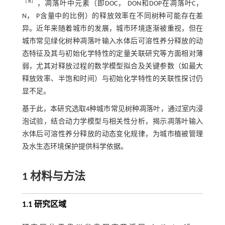
［
8
］
，凋落叶中元素（即DOC， DON和DOP在凋落叶C，
N， P含量中的比例）的释放效率在不同树种可能存在差
异。近年来随着城市的发展，城市环境逐渐被重视，但在
城市常见绿化树种凋落叶输入水体后可溶性养分释放的动
态特征及其与初始化学特性的定量关联研究等方面相对薄
弱，尤其对释放过程的数学模型拟合及关键参数（如最大
释放效率、半饱和时间）与初始化学特性的关联性探讨仍
显不足。
基于此，本研究选取4种城市常见树种凋落叶，通过室内浸
泡试验，结合动力学模型与相关性分析，揭示凋落叶输入
水体后可溶性养分释放的动态变化规律，为城市植被管理
及水生态环境保护提供科学依据。
1 材料与方法
1.1 研究区域