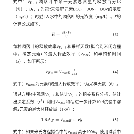
式中：
V
凋落叶中某一元素总含量的释放百分比
E
，
t
（%）；
D
为第
t
天溶解元素DOC， DON， DOP的浓度
E
，
t
（mg
/
L）；
E
为加入水中的凋落叶的元浓度（mg
/
L）。
E
的
计算公式如下：
×
M
F
=
0
（3）
E
E
=
M
×
F
0
V
V
每种凋落叶的释放效率
V
和采样天数
t
拟合到米氏方程
E
，
t
中，确定元素
E
的最大释放效率（
V
）和半饱和时间
max
（
k
），如下所示：
t
=
V
V
（4）
V
E
,
t
=
V
m
a
x
E
t
k
+
1
,
m
a
x
E
t
E
+
1
k
式中：
V
为元素
E
的最大释放效率；
t
为采样天数（d）。
maxE
通过方程4中观测
V
和估计
V
的相关系数分析，估计
E
，
t
E
，
t
2
出决定系数（
r
）利用
V
和
F
进一步计算10 d试验中溶
max
E
0
解
E
元素的最大总释放量（TRA）：
T
R
A
=
×
V
F
（5）
T
R
A
E
=
V
m
a
x
E
×
F
0
m
a
x
0
E
E
式中：如果米氏方程拟合中的
V
高于100%，使用试验中
max
E