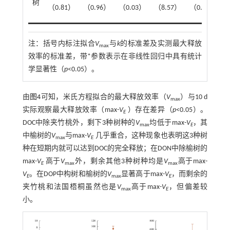
树
（0.81）
（0.96）
（0.03）
（8.57）
（0.27）
（
注：
括号内标注拟合
V
与
k
的标准差及实测最大释放
max
效率的标准差，带*参数表示在非线性回归中具有统计
学显著性（
p
<0.05）。
由
图4
可知，米氏方程拟合的最大释放效率（
V
）与10 d
max
实际观察最大释放效率（max-
V
）存在差异（
p
<0.05）。
E
DOC中除夹竹桃外，剩下3种树种的
V
均低于max-
V
，其
max
E
中榆树的
V
与max-
V
几乎重合，这种现象也表明这3种树
max
E
种在短期内就可以达到DOC的完全释放；在DON中除榆树的
max-
V
高于
V
外，剩余其他3种树种均是
V
高于max-
E
max
max
V
。在DOP中构树和榆树的
V
显著高于max-
V
，而剩余的
E
max
E
夹竹桃和法国梧桐虽然也是
V
高于max-
V
，但偏差较
max
E
小。