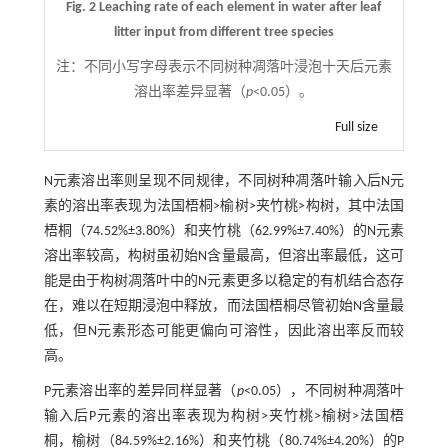
Fig. 2 Leaching rate of each element in water after leaf
litter input from different tree species
注：
不同小写字母表示不同树种凋落叶浸泡十天后元素
溶出率差异显著（
p
<0.05）。
Full size
N元素溶出率则呈现不同规律，不同树种凋落叶输入后N元
素的溶出率表现为法国梧桐>榆树>夹竹桃>构树，其中法国
梧桐（74.52%±3.80%）和夹竹桃（62.99%±7.40%）的N元素
溶出率较高，构树虽初始N含量最高，但溶出率最低，这可
能是由于构树凋落叶中的N元素更多以稳定的有机结合态存
在，难以在短期浸泡中释放，而法国梧桐尽管初始N含量最
低，但N元素形态可能更偏向可溶性，因此溶出率反而较
高。
P元素溶出率的差异同样显著（
p
<0.05），不同树种凋落叶
输入后P元素的溶出率表现为构树>夹竹桃>榆树>法国梧
桐，榆树（84.59%±2.16%）和夹竹桃（80.74%±4.20%）的P