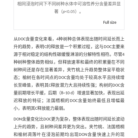
相同浸泡时间下不同树种水体中可溶性养分含量差异显
著（
p
<0.05）。
Full size
从DOC含量变化来看，4种树种总体表现出随时间延长而上
升的趋势，表明C的释放是一个积累过程，这与DOC主要来
源于相对稳定的结构性碳缓慢淋溶的分解特性相符。尽管4
种树种整体趋势相似，但释放速率和最终的积累量在不同
树种间还是存在显著差异，夹竹桃上升趋势整体呈平稳状
态；榆树在各时间点的DOC含量均处于较高水平且持续增
长至峰值，表明其C释放潜力大且持续性强；构树的DOC含
量前期增长平缓，后期（8~10 d）增速显著加快，表现出延
迟释放的特征；法国梧桐的DOC含量始终最低且增幅最
小，表明其C释放能力最弱。
DON含量变化比DOC更为复杂，整体表现出随时间延长波动
上升的趋势，且树种间差异更为突出。夹竹桃、法国梧桐
和榆树凋落叶在浸泡前期均出现DON含量快速上升的现