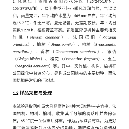
研究区位于贵州省贵阳市花溪区（26°24′51.8″N，
106°39′59.8″E），属于典型亚热带季风湿润气候，气温温
和，雨量充沛，年平均降水量为1 469 mm左右，年平均气
温15.7 ℃，冬无严寒，夏无酷暑，无霜期较长，年平均日
照数1 270 h，植被覆盖率高。花溪区常见树种主要包括夹
竹桃（
Nerium oleander
）、法国梧桐（
Platanus
orientalis
）、榆树（
Ulmus pumila
）、构树（
Broussonetia
papyrifera
）、香樟（
Cinnamomum camphora
）、银杏
（
Ginkgo biloba
）、桂花（
Osmanthus fragrans
）、玉兰
（
Magnolia denudata
）等。其中，夹竹桃、构树、榆树在
公园绿化中普遍分布，是构成公园植被的主要树种，而法
国梧桐是常见的行道树。
1.2 样品采集与处理
本试验选取落叶量大且易腐烂的4种常见树种—夹竹桃、法
国梧桐、构树、榆树。收集其半分解的凋落叶并去除杂
质，65 ℃烘干至恒重后称重，作为后续试验材料。为更好
地了解凋落叶对水体养分的影响，选取纯水作为浸泡材