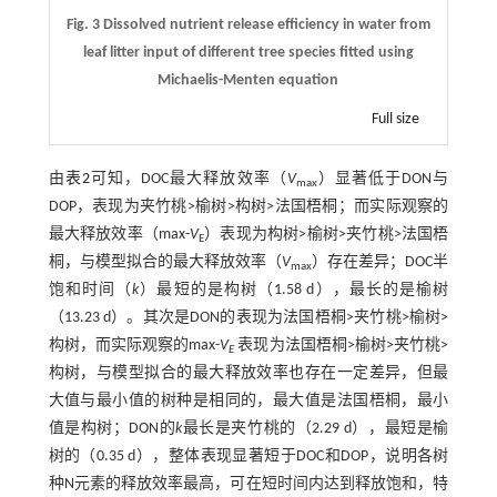
Fig. 3 Dissolved nutrient release efficiency in water from
leaf litter input of different tree species fitted using
Michaelis-Menten equation
Full size
由
表2
可知，DOC最大释放效率（
V
）显著低于DON与
max
DOP，表现为夹竹桃>榆树>构树>法国梧桐；而实际观察的
最大释放效率（max-
V
）表现为构树>榆树>夹竹桃>法国梧
E
桐，与模型拟合的最大释放效率（
V
）存在差异；DOC半
max
饱和时间（
k
）最短的是构树（1.58 d），最长的是榆树
（13.23 d）。其次是DON的表现为法国梧桐>夹竹桃>榆树>
构树，而实际观察的max-
V
表现为法国梧桐>榆树>夹竹桃>
E
构树，与模型拟合的最大释放效率也存在一定差异，但最
大值与最小值的树种是相同的，最大值是法国梧桐，最小
值是构树；DON的
k
最长是夹竹桃的（2.29 d），最短是榆
树的（0.35 d），整体表现显著短于DOC和DOP，说明各树
种N元素的释放效率最高，可在短时间内达到释放饱和，特