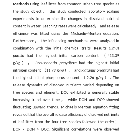
Methods
Using leaf litter from common urban tree species as
the study object， this study conducted laboratory soaking
experiments to determine the changes in dissolved nutrient
content in water. Leaching rates were calculated， and release
efficiency was fitted using the Michaelis-Menten equation.
Furthermore， the influencing mechanisms were analyzed in
combination with the initial chemical traits.
Results
Ulmus
pumila
had the highest initial carbon content （413.39
g/kg），
Broussonetia papyrifera
had the highest initial
nitrogen content （11.79 g/kg）， and
Platanus orientalis
had
the highest initial phosphorus content （2.26 g/kg）. The
release dynamics of dissolved nutrients varied depending on
tree species and element. DOC exhibited a generally stable
increasing trend over time， while DON and DOP showed
fluctuating upward trends. Michaelis-Menten equation fitting
revealed that the overall release efficiency of dissolved nutrients
of leaf litter from the four tree species followed the order：
DOP > DON > DOC. Significant correlations were observed