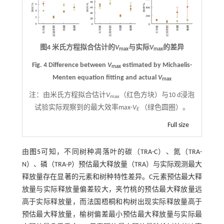
图4 米氏方程拟合估计的
V
与实际
V
的差异
max
max
Fig. 4 Difference between
V
estimated by Michaelis-
max
Menten equation fitting and actual
V
max
注：
由米氏方程拟合估计
V
（红色方块）与10 d浸泡
max
试验实际观察到的最大效率max-
V
（绿色圆圈）。
E
Full size
由
图5
可知，不同树种凋落叶的碳（TRA-C）、氮（TRA-
N）、磷（TRA-P）预估最大释放量（TRA）与实际观测最大
释放量存在显著的元素和树种特性差异。C元素预估最大释
放量与实际释放量偏差较大，夹竹桃的预估最大释放量远
高于实际释放量，而法国梧桐和构树出现实际释放量高于
预估最大释放量，榆树偏差最小预估最大释放量与实际最