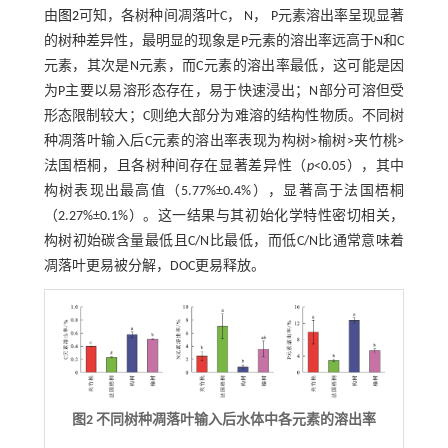
由
图2
可知，各树种间凋落叶C， N， P元素溶出率呈现显著
的树种差异性，最明显的现象是P元素的溶出率远高于N和C
元素，其次是N元素，而C元素的溶出率最低，这可能是因
为P主要以易溶形态存在，易于快速浸出；N部分可溶但受
形态限制较大；C则绝大部分为难溶的结构性物质。不同树
种凋落叶输入后C元素的溶出率表现为构树>榆树>夹竹桃>
法国梧桐，且各树种间存在显著差异性（
p
<0.05），其中
构树表现出最高值（5.77%±0.4%），显著高于法国梧桐
（2.27%±0.1%）。这一结果与其初始化学特性密切相关，
构树初始碳含量最低且C/N比最低，而低C/N比通常意味着
凋落叶更易被分解，DOC更易释放。
图2 不同树种凋落叶输入后水体中各元素的溶出率