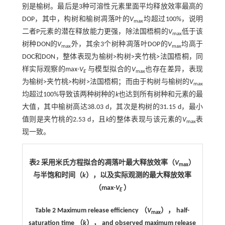
别是榆树。最后是3种可溶性元素里面平均释放效率最高的
DOP，其中，构树和榆树凋落叶的
V
均超过100%，说明
max
二者P元素的潜在释放能力更强，除法国梧桐的
V
低于该
max
树种DON的
V
外，其余3个树种凋落叶DOP的
V
均高于
max
max
DOC和DON，整体表现为榆树>构树>夹竹桃>法国梧桐，同
样实际观察的max-
V
与模型拟合的
V
也存在差异，表现
E
max
为榆树>夹竹桃>构树>法国梧桐；而由于构树与榆树的
V
max
均超过100%导致该两种树种的
k
也达到所有树种和元素的最
大值，其中榆树高达38.03 d，其次是构树的31.15 d，最小
值则是夹竹桃的2.53 d，且
k
的整体表现与该元素的
V
表
max
现一致。
表2 采用米氏方程拟合的凋落叶最大释放效率（
V
）
max
与半饱和时间（
k
），以及实际观测的最大释放效率
（max-
V
）
E
Table 2 Maximum release efficiency （
V
）， half-
max
saturation time （
k
）， and observed maximum release