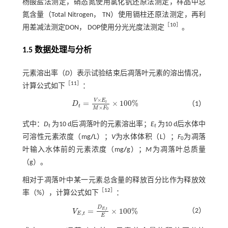
杨酸盐法测定，硝态氮使用氯化钒还原法测定，样品中总
氮含量（Total Nitrogen， TN）使用镉柱还原法测定，再利
［
10
］
用差减法测定DON， DOP使用分光光度法测定
。
1.5 数据处理与分析
元素溶出率（
D
）表示试验结束后凋落叶元素的溶出情况，
［
11
］
计算公式如下
：
×
V
E
=
×
100
%
t
（1）
D
D
t
=
V
×
E
t
M
×
F
0
×
100
%
t
×
M
F
0
式中：
D
为10 d后凋落叶的元素溶出率；
E
为10 d后水体中
t
t
可溶性元素浓度（mg
/
L）；
V
为水体体积（L）；
F
为凋落
0
叶输入水体前的元素浓度（mg
/
g）；
M
为凋落叶总质量
（g）。
相对于凋落叶中某一元素总含量的释放百分比作为释放效
［
12
］
率（%），计算公式如下
：
D
,
E
t
=
×
100
%
（2）
V
V
E
,
t
=
D
E
,
t
E
×
100
%
,
E
t
E