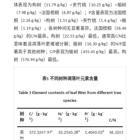
体表现为构树（11.79 g/kg）>夹竹桃（10.25 g/kg）>榆树
（7.98 g/kg）>法国梧桐（6.87 g/kg）；P含量表现为法国梧
桐（2.26 g/kg）>构树（1.51 g/kg）>夹竹桃（1.4 g/kg）>榆
树（1.19 g/kg），各树种间无显著差异。法国梧桐（56.46
g/kg）的C/N最高，构树（22.53 g/kg）最低，通常高C/N比
意味着该凋落叶更难被分解；榆树（16.30 g/kg）的N/P显
著高于其他树种；C/P表现为榆树（455.45 g/kg）最高，构
树（176.94 g/kg）最低。
表1 不同树种凋落叶元素含量
Table 1 Element contents of leaf litter from different tree
species
-
-
-
树
C/（g · kg
N/（g · kg
P/（g · kg
1
1
1
种
）
）
）
C/N
N
c
a
a
b
夹
372.32±7.97
10.25±0.28
1.40±0.03
36.32±1.00
7
竹