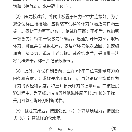
饱和（抽气2 h，水中静止10 h）。
（3） 压力板试验。将陶土板置于压力室中并连接好。为了
避免试样直接接触，应将装有试样的环刀间隔放置在陶土
板上。密封压力室至少48 h，使试样平衡；平衡后，施加第
一级吸力；待第一级吸力平衡后，迅速打开压力室，取出
环刀，称重并记录数据
m
；随后将环刀依次放回，迅速施
2
加第二级吸力，重复上述步骤。试验结束后，采用烘干法
将试样烘干，称重并记录数据
m
。
3
（4） 此外，在试样制备前，应在3个不同位置测量环刀的
内径和高度，要求误差小于0.1 mm，再分别取平均值作为
环刀的内径和高度，称重并记录环刀的质量
m
。在核磁试
1
验过程中，为了减少Fe核等其他磁性原子核对H核的干扰，
采用四氟乙烯环刀制备试样。
（5） 试验完成后，按照
公式（7）
计算基质吸力，按照
公
式（8）
计算试样的含水率。
=
−
ψ
u
u
（5）
ψ
=
u
a
-
u
w
a
w