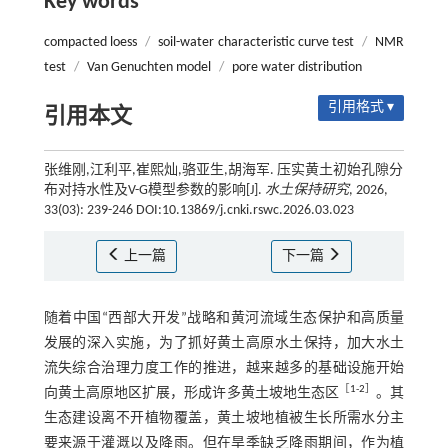
Key words
compacted loess
/
soil-water characteristic curve test
/
NMR
test
/
Van Genuchten model
/
pore water distribution
引用格式 ▾
引用本文
张维刚,江利平,崔熙灿,骆亚生,胡海军. 压实黄土初始孔隙分
布对持水性及V-G模型参数的影响[J].
水土保持研究
, 2026,
33(03): 239-246 DOI:10.13869/j.cnki.rswc.2026.03.023
上一篇
下一篇
随着中国“西部大开发”战略和黄河流域生态保护和高质量
发展的深入实施，为了抓好黄土高原水土保持，加大水土
流失综合治理力度工作的推进，越来越多的基础设施开始
［
1
-
2
］
向黄土高原地区扩展，形成许多黄土坡地生态区
。其
生态建设离不开植物覆盖，黄土坡地植被生长所需水分主
要来源于灌溉以及降雨。但在旱季缺乏降雨期间，作为植