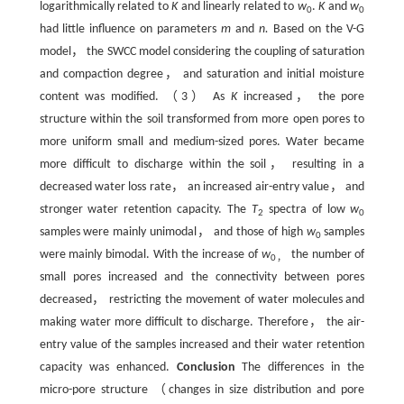
logarithmically related to
K
and linearly related to
w
.
K
and
w
0
0
had little influence on parameters
m
and
n.
Based on the V-G
model， the SWCC model considering the coupling of saturation
and compaction degree， and saturation and initial moisture
content was modified. （3） As
K
increased， the pore
structure within the soil transformed from more open pores to
more uniform small and medium-sized pores. Water became
more difficult to discharge within the soil， resulting in a
decreased water loss rate， an increased air-entry value， and
stronger water retention capacity. The
T
spectra of low
w
2
0
samples were mainly unimodal， and those of high
w
samples
0
were mainly bimodal. With the increase of
w
the number of
0，
small pores increased and the connectivity between pores
decreased， restricting the movement of water molecules and
making water more difficult to discharge. Therefore， the air-
entry value of the samples increased and their water retention
capacity was enhanced.
Conclusion
The differences in the
micro-pore structure （changes in size distribution and pore