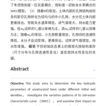
0
了考虑饱和度—压实度耦合、饱和度—初始含水率耦合的
SWCC模型。（3） 随着
K
的增加，土体内部的孔隙结构由较
多的架空孔隙转化为较均匀的中小孔隙，水分在土体内部
更难排出，导致失水速率降低，进气值增大，持水能力更
强。低
w
试样的
T
谱以单峰为主，高
w
试样的
T
谱以双峰
0
2
0
2
为主；随着
w
的增加，小孔隙数量增加，孔隙间的连通性
0
降低，水分子运动受限，更难排出，试样进气值增加，持
水性增强。
结论
不同初始状态黄土的微观孔隙结构差异
（尺寸分布与孔隙连通性变化）是宏观持水性变化的关
键。
Abstract
Objective
This study aims to determine the key hydraulic
parameters of unsaturated loess under different initial wet
densities， investigate the variation patterns of its soil-water
characteristic curve （SWCC）， and examine their impact on