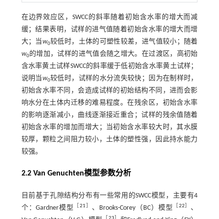
在边界效应区，SWCC的斜率随着初始含水率的增大而减
缓；结果表明，试样的进气值随着初始含水率的增大而增
大；当
w
较低时，土体的可塑性较差，进气值较小；随着
0
w
的增加，试样的进气值会随之增大。在过渡区，高初始
0
含水率黄土试样SWCC的斜率缓于低初始含水率黄土试样；
说明当
w
较低时，试样的水分流失较快；因为在制样时，
0
初始含水率不同，会造成试样的初始结构不同，进而会影
响水分在土体内迁移的难易程度。在残余区，初始含水率
的影响逐渐减小，曲线逐渐接近重合；试样的残余值随着
初始含水率的增加而增大；当初始含水率较大时，其水膜
较厚，颗粒之间阻力较小，土体的塑性强，因此持水能力
较强。
2.2 Van Genuchten模型参数分析
目前基于孔隙结构分布有一些常用的SWCC模型，主要有4
［
21
］
［
22
］
个：Gardner模型
、Brooks-Corey（BC）模型
、
［
23
］