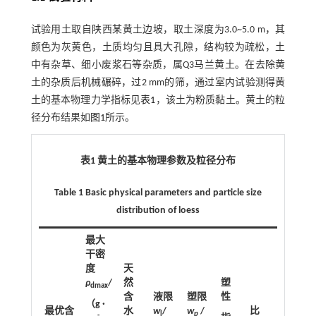
试验用土取自陕西某黄土边坡，取土深度为3.0~5.0 m，其
颜色为灰黄色，土质均匀且具大孔隙，结构较为疏松，土
中有杂草、细小废浆石等杂质，属Q3马兰黄土。在去除黄
土的杂质后机械碾碎，过2 mm的筛，通过室内试验测得黄
土的基本物理力学指标见
表1
，该土为粉质黏土。黄土的粒
径分布结果如
图1
所示。
表1 黄土的基本物理参数及粒径分布
Table 1 Basic physical parameters and particle size
distribution of loess
最大
按
干密
塑
度
天
性
ρ
/
然
塑
指
dmax
含
液限
塑限
性
数
（g ·
最优含
水
w
/
w
/
比
l
p
-