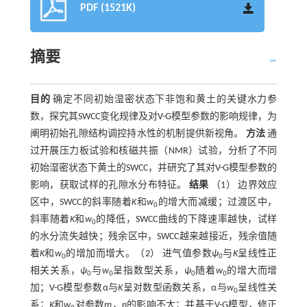
PDF (1521K)
摘要
目的
确定不同初始湿密状态下非饱和黄土的关键水力参
数，探究其SWCC变化规律及对V-G模型参数的影响规律，为
阐明初始孔隙结构调控持水性的机制提供新视角。
方法
通
过开展压力板试验和核磁共振（NMR）试验，分析了不同
初始湿密状态下黄土的SWCC，并研究了其对V-G模型参数的
影响，获取试样的孔隙水分布特征。
结果
（1） 边界效应
区中，SWCC的斜率随着
K
和
w
的增大而减缓；过渡区中，
0
斜率随着
K
和
w
的降低，SWCC曲线的下降速率越快，试样
0
的水分流失越快；残余区中，SWCC越来越接近，残余值随
着
K
和
w
的增加而增大。（2） 进气值参数
ψ
与
K
呈线性正
0
0
相关关系，
ψ
与
w
呈指数型关系，
ψ
随着
w
的增大而增
0
0
0
0
加；V-G模型参数α与
K
呈对数型函数关系，α与
w
呈线性关
0
系；
K
和
w
对参数
m
，
n
的影响不大；并基于V-G模型，修正