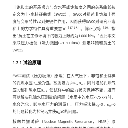
非饱和土的基质吸力与含水率或饱和度之间的关系曲线被
定义为土-水特征曲线（SWCC），SWCC对描述非饱和土强
度与变形特性起到关键性作用，因而获得SWCC对研究非饱
［
17
-
19
］
［
20
］
和土的力学特性具有重要意义
。陈正汉等
指
出“黄土在工作环境下的吸力上限约为1 000 kPa。”因此本文
采取压力板仪（吸力范围0~1 500 kPa）测定非饱和黄土的
SWCC。
1.2.1 试验原理
SWCC测试（压力板法）原理：在大气压下，非饱和土试样
的孔隙水压
u
是负值。基质吸力
ψ
=
u
-
u
，同时增加孔隙气
w
a
w
压
u
和孔隙水压
u
，使试样中的应力状态保持不变，进而
a
w
可以解决孔隙水压测量的问题（水室中的水压<-75 kPa时，
水会汽化，影响水压力的测量）。压力板法将
u
=0，
u
<0
a
w
的问题转化为控制
u
并使
u
≥0的问题。
a
w
核磁共振试验（Nuclear Magnetic Resonance， NMR）原