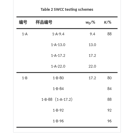
Table 2 SWCC testing schemes
编号
样品编号
w
/%
K
/%
0
1-A
1-A-9.4
9.4
88
1-A-13.0
13.0
1-A-17.2
17.2
1-A-22.0
22.0
1-B
1-B-80
17.2
80
1-B-84
84
1-B-88（1-A-17.2）
88
1-B-92
92
1-B-96
96