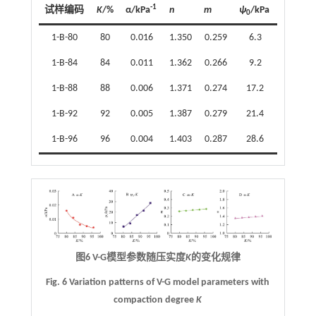
-1
试样编码
K
/%
α/kPa
n
m
ψ
/kPa
0
1-B-80
80
0.016
1.350
0.259
6.3
1-B-84
84
0.011
1.362
0.266
9.2
1-B-88
88
0.006
1.371
0.274
17.2
1-B-92
92
0.005
1.387
0.279
21.4
1-B-96
96
0.004
1.403
0.287
28.6
图6 V-G模型参数随压实度
K
的变化规律
Fig. 6 Variation patterns of V-G model parameters with
compaction degree
K