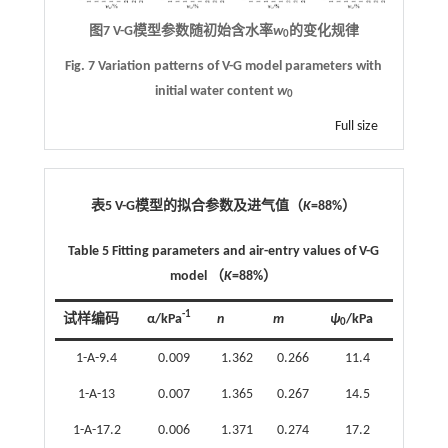
图7 V-G模型参数随初始含水率
w
的变化规律
0
Fig. 7 Variation patterns of V-G model parameters with
initial water content
w
0
Full size
表5 V-G模型的拟合参数及进气值（
K
=88%）
Table 5 Fitting parameters and air-entry values of V-G
model （
K
=88%）
-1
试样编码
α/kPa
n
m
ψ
/kPa
0
1-A-9.4
0.009
1.362
0.266
11.4
1-A-13
0.007
1.365
0.267
14.5
1-A-17.2
0.006
1.371
0.274
17.2