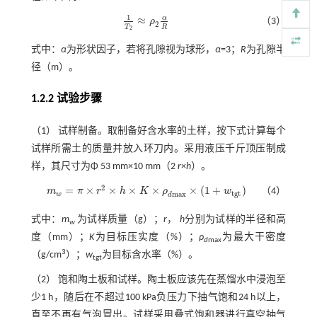
1
α
≈
ρ
（3）
1
T
2
≈
ρ
2
α
R
2
T
R
2
式中：
α
为形状因子，若将孔隙视为球形，
α
=3；
R
为孔隙半
径（m）。
1.2.2 试验步骤
（1） 试样制备。取制备好含水率的土样，按下式计算每个
试样所需土的质量并放入环刀内。采用液压千斤顶压制成
样，其尺寸为Φ 53 mm×10 mm（2
r
×
h
）。
2
=
×
×
×
×
×
(
1
+
)
m
π
r
h
K
ρ
w
（4）
m
w
=
π
×
r
2
×
h
×
K
×
ρ
d
m
a
x
×
(
1
+
w
t
g
t
)
t
g
t
m
a
x
w
d
式中：
m
为试样质量（g）；
r
，
h
分别为试样的半径和高
w
度（mm）；
K
为目标压实度（%）；
ρ
为最大干密度
d
max
3
（g/cm
）；
w
为目标含水率（%）。
tgt
（2） 饱和陶土板和试样。陶土板应该先在蒸馏水中浸泡至
少1 h，随后在不超过100 kPa负压力下抽气饱和24 h以上，
直至不再有气泡冒出。试样采用叠式饱和器进行真空抽气