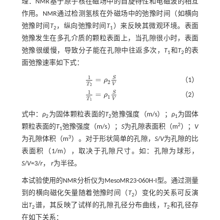
理：NMR基于原子核在磁场中的自旋特性和电磁波的相互
作用。NMR通过检测氢核在外磁场中的弛豫时间（如横向
弛豫时间
T
，纵向弛豫时间
T
）来反映其微观环境。表面
2
1
弛豫发生在多孔介质的颗粒表面上，当孔隙很小时，表面
弛豫很缓慢，导致分子能在孔隙中往返多次，
T
和
T
的表
1
2
面弛豫速率如下式：
1
S
=
ρ
（1）
1
T
2
=
ρ
2
S
V
2
T
V
2
1
S
=
ρ
（2）
1
T
1
=
ρ
1
S
V
1
T
V
1
式中：
ρ
为固体颗粒表面的
T
弛豫强度（m/s）；
ρ
为固体
2
2
1
2
颗粒表面的
T
弛豫强度（m/s）；
S
为孔隙表面积（m
）；
V
1
3
为孔隙体积（m
）。对于形状简单的孔隙，
S
/
V
为孔隙的比
表面积（1/m），取决于孔隙尺寸。如：孔隙为球形，
S
/
V
=3/
r
，
r
为半径。
本试验使用的NMR分析仪为MesoMR23-060H-I型。通过测量
到的横向磁化矢量随着弛豫时间（
T
）变化的关系可反演
2
出
T
谱，其反映了试样的孔隙孔径分布曲线，
T
和孔径存
2
2
在如下关系：