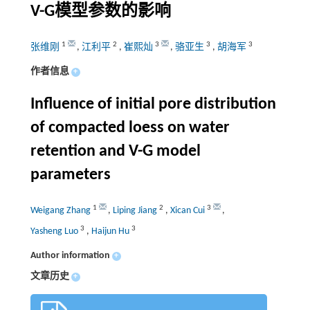
V-G模型参数的影响
1
2
3
3
3
张维刚
,
江利平
,
崔熙灿
,
骆亚生
,
胡海军
作者信息
+
Influence of initial pore distribution
of compacted loess on water
retention and V-G model
parameters
1
2
3
Weigang Zhang
,
Liping Jiang
,
Xican Cui
,
3
3
Yasheng Luo
,
Haijun Hu
Author information
+
文章历史
+