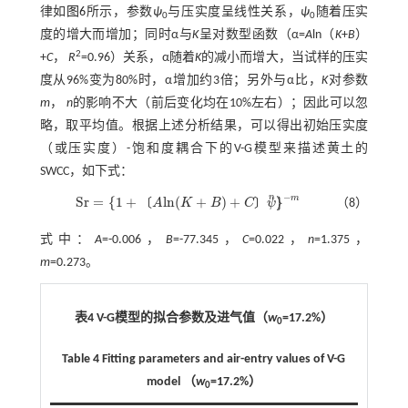
律如
图6
所示，参数
ψ
与压实度呈线性关系，
ψ
随着压实
0
0
度的增大而增加；同时α与
K
呈对数型函数（α=
A
ln（
K
+
B
）
2
+
C
，
R
=0.96）关系，α随着
K
的减小而增大，当试样的压实
度从96%变为80%时，α增加约3倍；另外与α比，
K
对参数
m
，
n
的影响不大（前后变化均在10%左右）；因此可以忽
略，取平均值。根据上述分析结果，可以得出初始压实度
（或压实度）-饱和度耦合下的V-G模型来描述黄土的
SWCC，如下式：
−
n
m
S
r
=
{
1
+
l
n
(
+
)
+
}
)
〔
〕
A
K
B
C
ψ
（8）
S
r
=
{
1
+
A
l
n
(
K
+
B
)
+
C
ψ
)
n
}
-
m
式中：
A
=-0.006，
B
=-77.345，
C
=0.022，
n
=1.375，
m
=0.273。
表4 V-G模型的拟合参数及进气值（
w
=17.2%）
0
Table 4 Fitting parameters and air-entry values of V-G
model （
w
=17.2%）
0