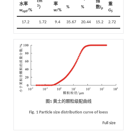
cm
指
分
水率
率
重
3
）
%
%
数
I
类
p
w
/%
w
/%
G
opt
S
17.2
1.72
9.4
35.67
20.44
15.2
2.72
CL
图1 黄土的颗粒级配曲线
Fig. 1 Particle size distribution curve of loess
Full size