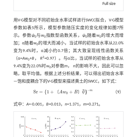
Full size
用V-G模型对不同初始含水率试样进行SWCC拟合，V-G模型
参数如
表5
所示，模型参数随压实度的变化规律如
图7
所
示。参数
ψ
与
w
指数型函数关系，
ψ
随着
w
的增大而增
0
0
0
0
加；α随着
w
的增大而减小，当试样的初始含水率从22.0%
0
变为9.4%时，α减小约0.7倍；其大致呈现线性函数关系
2
（α=
Aw
+
B
，
R
=0.97）。与α比，当试样的初始含水率从
0
9.4%变为22.0%时
w
对参数
m
，
n
的影响不大，因此可以忽
0
略，取平均值。根据上述分析结果，可以得出初始含水率
—饱和度耦合下的V-G模型来描述黄土的SWCC，如下式：
−
n
m
S
r
=
{
1
+
+
}
)
〔
〕
A
w
B
ψ
（9）
S
r
=
{
1
+
A
w
0
+
B
ψ
)
n
}
-
m
0
式中：
A
=-0.001，
B
=0.013，
n
=1.371，
m
=0.271。