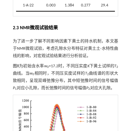
1-A-22
0.003
1.384
0.277
29.4
2.3 NMR微观试验结果
为了进一步了解不同影响因素下黄土的持水机制，本文基
于NMR微观试验，考虑孔隙水分布特征对黄土土-水特性曲
线的影响，对宏观试验结果进行分析验证。
图8
为初始含水率
w
=17.2时，不同压实度
K
下黄土试样的
T
0
2
曲线。当
w
相同时，不同压实度试样的
T
曲线谱的形状大
0
2
致相同，呈现双峰弛豫分布，其中短弛豫时间的信号幅值
P
对应小孔隙，而长弛豫时间的信号幅值
P
对应大孔隙。
1
2