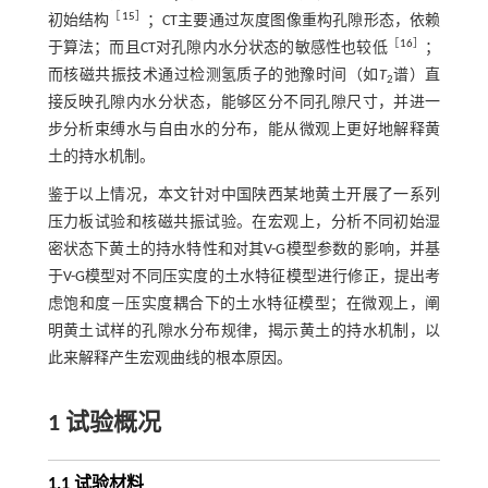
［
15
］
初始结构
；CT主要通过灰度图像重构孔隙形态，依赖
［
16
］
于算法；而且CT对孔隙内水分状态的敏感性也较低
；
而核磁共振技术通过检测氢质子的弛豫时间（如
T
谱）直
2
接反映孔隙内水分状态，能够区分不同孔隙尺寸，并进一
步分析束缚水与自由水的分布，能从微观上更好地解释黄
土的持水机制。
鉴于以上情况，本文针对中国陕西某地黄土开展了一系列
压力板试验和核磁共振试验。在宏观上，分析不同初始湿
密状态下黄土的持水特性和对其V-G模型参数的影响，并基
于V-G模型对不同压实度的土水特征模型进行修正，提出考
虑饱和度—压实度耦合下的土水特征模型；在微观上，阐
明黄土试样的孔隙水分布规律，揭示黄土的持水机制，以
此来解释产生宏观曲线的根本原因。
1 试验概况
1.1 试验材料