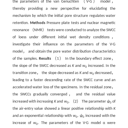
the parameters of the van Genuchten （V-G） model，
thereby providing a new perspective for elucidating the
mechanism by which the initial pore structure regulates water
retention.
Methods
Pressure plate tests and nuclear magnetic
resonance （NMR） tests were conducted to analyze the SWCC
of loess under different initial wet density conditions，
investigate their influence on the parameters of the V-G
model， and obtain the pore water distribution characteristics
of the samples.
Results
（1） In the boundary effect zone，
the slope of the SWCC decreased as
K
and
w
increased. In the
0
transition zone， the slope decreased as
K
and
w
decreased，
0
leading to a faster descending rate of the SWCC curve and an
accelerated water loss of the specimens. In the residual zone，
the SWCCs gradually converged， and the residual value
increased with increasing
K
and
w
. （2） The parameter
ψ
of
0
0
the air-entry value showed a linear positive relationship with
K
and an exponential relationship with
w
.
ψ
increased with the
0
0
increase of
w
. The parameters of the V-G model α were
0