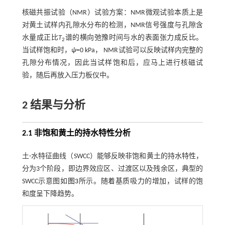
核磁共振试验（NMR）试验方案：NMR微观试验本质上是
对黄土试样内孔隙水分布的检测，NMR信号强度与孔隙含
水量成正比
T
谱的横向弛豫时间与水的表面张力成反比。
2
当试样饱和时，
ψ
=0 kPa， NMR试验可以反映试样内完整的
孔隙分布情况，因此当试样饱和后，应马上进行核磁试
验，随后再放入压力板仪中。
2 结果与分析
2.1 非饱和黄土的持水特性分析
土-水特征曲线（SWCC）能够反映非饱和黄土的持水特性，
分为3个阶段，即边界效应区、过渡区以及残余区，典型的
SWCC示意图如
图3
所示。随着基质吸力的增加，试样的饱
和度呈下降趋势。