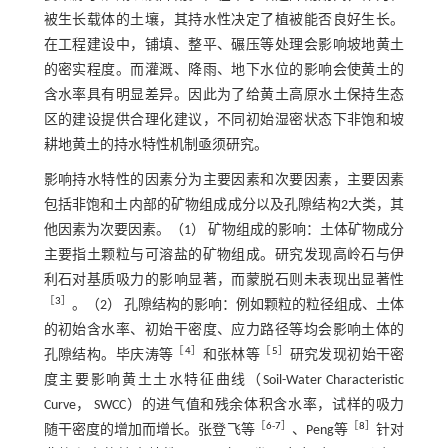
被生长载体的土壤，其持水性决定了植被能否良好生长。
在工程建设中，铺填、整平、碾压等处理会影响坡地黄土
的密实程度。而灌溉、降雨、地下水位的影响会使黄土的
含水率具有明显差异。因此为了给黄土高原水土保持生态
区的建设提供合理化建议，不同初始湿密状态下非饱和坡
耕地黄土的持水特性机制亟须研究。
影响持水特性的因素分为主要因素和次要因素，主要因素
包括非饱和土内部的矿物组成成分以及孔隙结构2大类，其
他因素为次要因素。（1） 矿物组成的影响：土体矿物成分
主要指土颗粒与可溶盐的矿物组成。研究发现高岭石与伊
利石对基质吸力的影响显著，而蒙脱石则未表现出显著性
［
3
］
。（2） 孔隙结构的影响：例如颗粒的粒径组成、土体
的初始含水率、初始干密度、应力路径等均会影响土体的
［
4
］
［
5
］
孔隙结构。毕庆涛等
和张林等
研究发现初始干密
度主要影响黄土土水特征曲线（Soil-Water Characteristic
Curve， SWCC）的进气值和残余体积含水率，试样的吸力
［
6
-
7
］
［
8
］
随干密度的增加而增长。张登飞等
、Peng等
针对