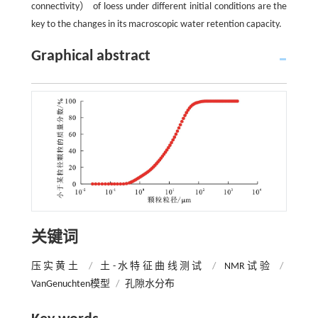
connectivity） of loess under different initial conditions are the
key to the changes in its macroscopic water retention capacity.
Graphical abstract
关键词
压实黄土
/
土-水特征曲线测试
/
NMR试验
/
VanGenuchten模型
/
孔隙水分布