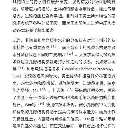
非饱和土的持水特性展开研究，发现应力对SWCC影响显
著，随着应力的增加，土样的饱和含水量降低，而进气量
增大，过渡段曲线变得平坦。目前对于黄土持水特性的研
究多考虑了各种外部因素，而对于实际施工过程中压实度
对SWCC的影响鲜少报道。
此外，非饱和孔隙介质中水分的分布状态对岩土材料的持
［
9
］
水特性也有重要影响
，而非饱和土的孔隙结构是导致
［
10
］
水分赋存状态不同的主要原因
。大多学者借助微观技
术以建立孔隙结构参数与持水性之间的联系，例如张亚国
［
11
］
等
利用电镜扫描技术（Scanning Electron Microscopy，
SEM）发现随埋深的增大，黄土优势孔径及其分布密度减
小，SWCC的饱和段增长，进气值增大，过渡段变缓，持水
［
12
］
［
13
］
能力增强。Ma
、何芳婵
等借助压汞技术，探究
了膨胀土在干湿循环过程中吸附水和毛细水随吸力的变化
［
14
］
规律。Wen等
使用CT技术发现，微小孔隙的空间变化
和复杂的孔隙结构有助于提高试样的保水能力。而黄土作
为特殊性土，内部结构可能更为复杂，SEM技术难以定量
观测孔径分布曲线；而压汞法会在一定程度上损坏试样的