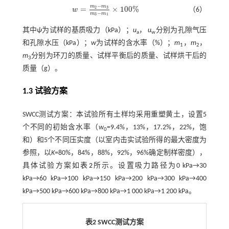
−
m
m
=
×
100
%
2
3
w
（6）
w
=
m
2
-
m
3
m
3
-
m
1
×
100
%
−
m
m
3
1
其中
ψ
为试样的基质吸力（kPa）；
u
，
u
分别为孔隙气压
a
w
和孔隙水压（kPa）；
w
为试样的含水率（%）；
m
，
m
，
1
2
m
分别为环刀的质量、试样平衡后的质量、试样烘干后的
3
质量（g）。
1.3 试验方案
SWCC测试方案：本试验所有土样均采用重塑黄土，设置5
个不同的初始含水率（
w
=9.4%，13%，17.2%，22%，饱
0
和）和5个不同压实度（以室内击实试验所得的最大密度为
参照，以
K
=80%，84%，88%，92%，96%确定制样密度），
具体试验方案如
表2
所示。设置吸力路径为0 kPa→30
kPa→60 kPa→100 kPa→150 kPa→200 kPa→300 kPa→400
kPa→500 kPa→600 kPa→800 kPa→1 000 kPa→1 200 kPa。
表2 SWCC测试方案