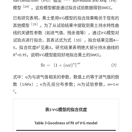
Van Genuchten（V-G）模型
和Fredlund and Xing（FX）
［
24
］
模型
。这些模型都是通过拟合试验数据得到SWCC。
已有研究表明，黄土使用V-G模型的拟合效果略优于现有的
［
25
］
其他模型
。为了从试验结果中提取到黄土持水特性曲
线的关键性参数（如进气值、残余值等），通过V-G模型对
试验点进行拟合，其表达式为式（10），拟合结果见图
4
—
2
5
，拟合优度
R
见
表3
。研究结果表明绝大部分持水曲线的
2
R
>0.95，说明V-G模型能较好地拟合黄土的SWCC。
−
m
n
S
r
=
1
+
(
)
〔
〕
α
ψ
（7）
S
r
=
1
+
(
α
ψ
)
n
-
m
式中：α为与进气值相关的参数，数值上约等于进气值的倒
-
数（1/kPa）；
n
为孔径分布参数；
m
为试验参数，
m
=1-
n
1
。
表3 V-G模型的拟合优度
Table 3 Goodness of fit of V-G model