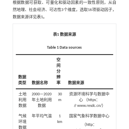
根据数据可获取、可量化和驱动因素的一致性原则，从自
然地理、社会经济、可达性3个维度，选取16项驱动因子，
数据来源详见
表1
。
表1 数据来源
Table 1 Data sources
空
间
分
数据
辨
类型
数据名称
率
数据来源
土地
2000—2020
30
资源环境科学与数据中
利用
年土地利用
m
心 （https：
数据
数据
∥www.resdc.cn/）
气候
年平均气温
1
国家气象科学数据中心
环境
km
（http：
数据