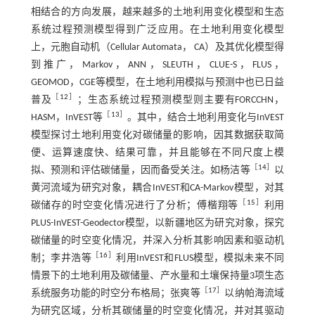
相结合的方向发展，越来越多的土地利用变化模型和生态
系统过程预测模型得到广泛应用。在土地利用变化模型
上，元胞自动机（Cellular Automata， CA）及其优化模型得
到推广，Markov，ANN，SLEUTH，CLUE-S，FLUS，
GEOMOD，CGE等模型，在土地利用模拟与预测中也已日益
［
12
］
普及
；生态系统过程预测模型则主要有FORCCHN，
［
13
］
HASM，InVEST等
。其中，结合土地利用变化与InVEST
模型探讨土地利用变化对碳储量的影响，因其数据获取简
便、运算速度快、结果可靠，并且能够在不同尺度上模
［
14
］
拟、预测和评估碳储量，因而备受关注。如杨洁等
以
黄河流域为研究对象，耦合InVEST和CA-Markov模型，对其
［
15
］
碳储存的时空变化情况进行了分析；傅楷翔等
利用
PLUS-InVEST-Geodector模型，以新疆地区为研究对象，探究
碳储量的时空变化情况，并深入分析其影响因素和驱动机
［
16
］
制；李井浩等
利用InVEST和FLUS模型，模拟未来不同
情景下的土地利用及碳储量、产水量和土壤保持量3项生态
［
17
］
系统服务功能的时空分布格局；张爽等
以纳帕海流域
为研究区域，分析其碳储量的时空变化情况，并对其驱动