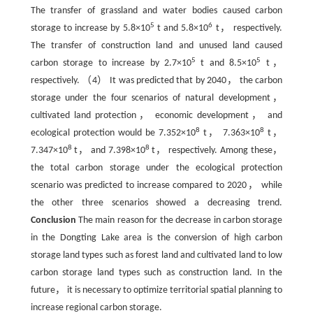
The transfer of grassland and water bodies caused carbon
5
6
storage to increase by 5.8×10
t and 5.8×10
t， respectively.
The transfer of construction land and unused land caused
5
5
carbon storage to increase by 2.7×10
t and 8.5×10
t，
respectively. （4） It was predicted that by 2040， the carbon
storage under the four scenarios of natural development，
cultivated land protection， economic development， and
8
8
ecological protection would be 7.352×10
t， 7.363×10
t，
8
8
7.347×10
t， and 7.398×10
t， respectively. Among these，
the total carbon storage under the ecological protection
scenario was predicted to increase compared to 2020， while
the other three scenarios showed a decreasing trend.
Conclusion
The main reason for the decrease in carbon storage
in the Dongting Lake area is the conversion of high carbon
storage land types such as forest land and cultivated land to low
carbon storage land types such as construction land. In the
future， it is necessary to optimize territorial spatial planning to
increase regional carbon storage.