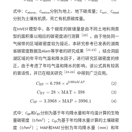
C
t
o
t
a
l
=
C
a
b
o
v
e
+
C
b
e
l
o
w
+
C
s
o
i
l
+
C
d
e
a
d
t
o
t
a
l
a
b
o
v
e
b
e
l
o
w
s
o
i
l
d
e
a
d
式中：
C
C
分别为地上、地下碳库量；
C
C
above，
below
soil 、
dead
分别为土壤有机质、死亡有机质碳库量。
在InVEST模型中，各个碳库的碳储量是由不同土地利用类
［
20
］
型的面积乘以相应的碳密度进行测算
，由于地处同一
气候带的区域碳密度较为接近，本研究参考已发表的湖南
［
21
-
23
］
省碳密度数据及Alam等学者的研究成果
，结合洞庭
湖区域的年平均气温和降水因子，进行研究区碳密度的修
正，由于考虑了年均气温和降水的影响，该公式具有较高
［
24
-
26
］
的普适性，并已在相关研究
中得到广泛应用。
0.0054
=
6.798
×
e
M
A
P
C
（2）
C
B
P
=
6.798
×
e
0.0054
M
A
P
B
P
=
28
×
M
A
T
+
398
C
（3）
C
B
T
=
28
×
M
A
T
+
398
B
T
=
3.3968
×
M
A
P
+
3996.1
C
（4）
C
S
P
=
3.3968
×
M
A
P
+
3996.1
S
P
式中：
C
和
C
分别为基于年均降水量和年均温计算的生物
BP
BT
2
量碳密度（t/hm
）；
C
为基于年均降水量计算的土壤碳密
SP
2
度（t/hm
）；MAP和MAT分别为年均降水量（mm）和年