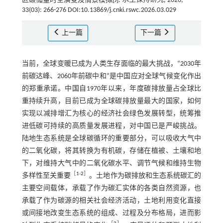
区碳储量时空演变及情景模拟[J].
水土保持研究
, 2026,
33(03): 266-276 DOI:10.13869/j.cnki.rswc.2026.03.029
上一篇
下一篇
当前，全球变暖已成为人类生存面临的最大挑战，“2030年
前碳达峰、2060年前碳中和”是中国应对全球气候变化作出
的郑重承诺。中国自1970年以来，年度碳排放量占全球比
重持续升高，目前已成为全球碳排放量最大的国家，如何
实现以减排增汇为核心的经济社会绿色发展转型，统筹推
进低碳可持续的高质量发展进程，对中国已是严峻挑战。
陆地生态系统是全球碳循环的重要部分，可以吸收大气中
的二氧化碳，将其转换为有机碳，存储在植被、土壤和地
下，对维持大气中的二氧化碳水平、调节气候和维持生物
［
1
-
2
］
多样性至关重要
。土地作为碳排放和生态系统碳汇的
主要空间载体，承载了作为碳汇实体的各类自然资源，也
承载了作为碳源的相关社会经济活动，土地利用变化直接
或间接地改变生态系统的组成、过程及分布格局，进而影