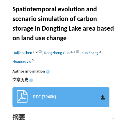
Spatiotemporal evolution and
scenario simulation of carbon
storage in Dongting Lake area based
on land use change
1
,
2
3
,
4
3
Haijian Shen
,
Rongzhong Guo
,
Kuo Zhang
,
5
Huaping Liu
Author information
+
文章历史
+
PDF (7940K)
摘要