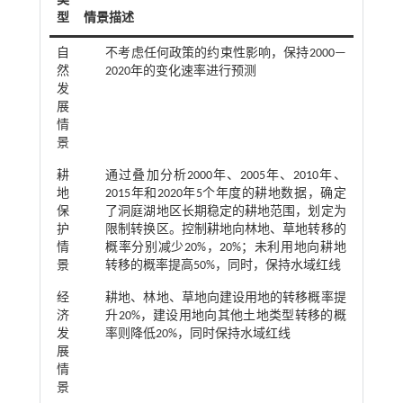
类
型
情景描述
自
不考虑任何政策的约束性影响，保持2000—
然
2020年的变化速率进行预测
发
展
情
景
耕
通过叠加分析2000年、2005年、2010年、
地
2015年和2020年5个年度的耕地数据，确定
保
了洞庭湖地区长期稳定的耕地范围，划定为
护
限制转换区。控制耕地向林地、草地转移的
情
概率分别减少20%，20%；未利用地向耕地
景
转移的概率提高50%，同时，保持水域红线
经
耕地、林地、草地向建设用地的转移概率提
济
升20%，建设用地向其他土地类型转移的概
发
率则降低20%，同时保持水域红线
展
情
景