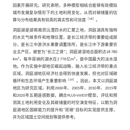
因素开展研究。研究表明，多种模型相结合能够有效模拟
城市发展复杂情形下的土地利用变化，从而对碳储量的估
［
18
］
算与分布结果具有较高的真实性和可信度
。
洞庭湖是湖南湘资沅澧四水的汇聚之地，洞庭湖具有独特
的水文气候条件和地理位置，是长江经济带的重要组成部
分，是长江中游洪水重要调蓄场所，是长江中下游重要农
业主产区，被誉为“长江之肾”；洞庭湖湿地总面积达18 780
2
3
km
，每年容纳的湖水在2 776亿m
，是中国最大的淡水湿
地。作为实施中部地区崛起战略、融入长江经济带的重点
区域，洞庭湖地区经济社会得到快速发展，但也对区域碳
［
19
］
循环和生态环境产生重要影响
。因此，本文以洞庭湖
地区为研究区域，利用2000年、2005年、2010年、2015年
和2020年五期遥感数据，耦合PLUS-InVEST模型，评估和预
测其土地利用变化及其碳储量的时空演变特征，以期为洞
庭湖地区固碳能力的提升和“双碳”目标的实现提供支撑，
并为区域国土空间规划等提供参考。