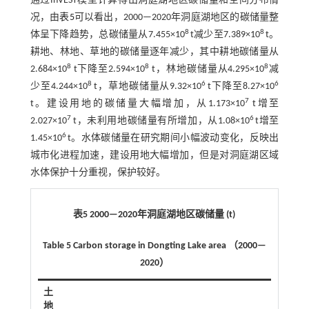
通过InVEST模型计算得出洞庭湖地区碳储量和空间分布情
况，由
表5
可以看出，2000—2020年洞庭湖地区的碳储量整
8
8
体呈下降趋势，总碳储量从7.455×10
t减少至7.389×10
t。
耕地、林地、草地的碳储量逐年减少，其中耕地碳储量从
8
8
8
2.684×10
t下降至2.594×10
t，林地碳储量从4.295×10
减
8
6
6
少至4.244×10
t，草地碳储量从9.32×10
t下降至8.27×10
7
t。建设用地的碳储量大幅增加，从1.173×10
t增至
7
6
2.027×10
t，未利用地碳储量有所增加，从1.08×10
t增至
6
1.45×10
t。水体碳储量在研究期间小幅波动变化，反映出
城市化进程加速，建设用地大幅增加，但是对洞庭湖区域
水体保护十分重视，保护较好。
表5 2000—2020年洞庭湖地区碳储量 (t)
Table 5 Carbon storage in Dongting Lake area （2000—
2020）
土
地