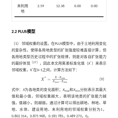
未利用
2.59
12.36
0.00
0.00
地
2.2 PLUS模型
（1） 邻域权重的设置。在PLUS模型中，由于土地利用变化
的复杂性，使得各用地类型的扩张强度较难直接计算，但
各用地类型历史过程中的扩张规律，则是对各自扩张能力
［
27
］
*
的最好体现
，因此本文用离差标准化值（
X
）来表示
*
邻域权重，X
在0~1之间，计算方法如下：
−
*
X
X
=
m
i
n
（9）
X
X
*
=
X
-
X
m
i
n
X
m
a
x
-
X
m
i
n
−
X
X
m
a
x
m
i
n
式中：
X
为各地类的变化面积；
X
和
X
分别表示其最大
max
min
值和最小值，邻域权重越大，表明该地类的扩张能力越
强，值越小，则越弱。通过计算可以得出耕地、林地、草
地、水体、建设用地、未利用地的邻域权重分别为1，
0.802 314，0.875 968，0.181 785，0.489 273，0。