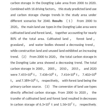
carbon storage in the Dongting Lake area from 2000 to 2020.
Combined with 16 driving factors， this study predicted land use
and carbon storage change trends in the study area under
different scenarios for 2040.
Results
（1） From 2000 to
2020， the main land use types in the Dongting Lake area were
cultivated land and forest land， together accounting for nearly
80% of the total area. Cultivated land， forest land，
grassland， and water bodies showed a decreasing trend，
while construction land and unused land exhibited an increasing
trend. （2） From 2000 to 2020， the total carbon storage in
the Dongting Lake area showed a decreasing trend. The total
carbon storage in 2000， 2005， 2010， 2015， and 2020
8
8
8
8
were 7.455×10
t， 7.436×10
t， 7.414×10
t， 7.402×10
8
t， and 7.389×10
t， respectively， with forest land being the
primary carbon source. （3） The conversion of land use types
directly affected carbon storage. From 2000 to 2020， the
transfer of cultivated land and forest land resulted in decreases
5
7
in carbon storage of 6.3×10
t and 1.56×10
t， respectively.