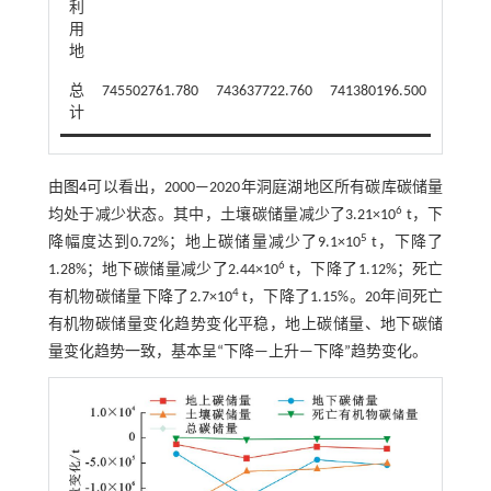
利
用
地
总
745502761.780
743637722.760
741380196.500
740161
计
由
图4
可以看出，2000—2020年洞庭湖地区所有碳库碳储量
6
均处于减少状态。其中，土壤碳储量减少了3.21×10
t，下
5
降幅度达到0.72%；地上碳储量减少了9.1×10
t，下降了
6
1.28%；地下碳储量减少了2.44×10
t，下降了1.12%；死亡
4
有机物碳储量下降了2.7×10
t，下降了1.15%。20年间死亡
有机物碳储量变化趋势变化平稳，地上碳储量、地下碳储
量变化趋势一致，基本呈“下降—上升—下降”趋势变化。