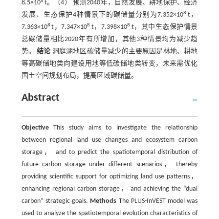
5
8.5×10
t。（4） 预测2040年，自然发展、耕地保护、经济
8
发展、生态保护4种情景下的碳储量分别为7.352×10
t，
8
8
8
7.363×10
t，7.347×10
t，7.398×10
t，其中生态保护情景
总碳储量相比2020年有所增加，其他3种情景均为减少趋
势。
结论
洞庭湖地区碳储量减少的主要原因是林地、耕地
等高碳储地类向建设用地等低碳储地类转变，未来需优化
国土空间规划布局，提高区域碳储量。
Abstract
Objective
This study aims to investigate the relationship
between regional land use changes and ecosystem carbon
storage， and to predict the spatiotemporal distribution of
future carbon storage under different scenarios， thereby
providing scientific support for optimizing land use patterns，
enhancing regional carbon storage， and achieving the “dual
carbon” strategic goals.
Methods
The PLUS-InVEST model was
used to analyze the spatiotemporal evolution characteristics of