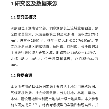
1 研究区及数据来源
1.1 研究区概况
洞庭湖位于湖南省北部，洞庭湖是长江流域重要湖泊，是
全国水量最大、水面面积第二的淡水湖泊，面积达2 579.2
2
3
3
km
，总容积220亿m
，多年平均入湖水量2 761亿m
。本
文以环洞庭湖区的常德市、岳阳市、益阳市、长沙市的23
个县级行政区域为研究区域，地跨东经 110°20′—113°50′、
北纬 28°10′—30°10′，位于湖南省北部，总面积约3.7万
2
km
。
1.2 数据来源
本文所使用的具体数据来源主要包括土地利用栅格数据、
气候环境数据、社会经济数据，分为耕地、林地、草地、
水体、建设用地和未利用土地6类一级土地类型。本文参考
［
7
］
前人研究成果
，综合考虑模型的准确性和现实性，并