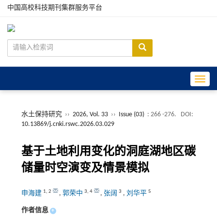
中国高校科技期刊集群服务平台
Toggle
水土保持研究
››
2026, Vol. 33
››
Issue (03)
: 266 -276.
DOI:
10.13869/j.cnki.rswc.2026.03.029
基于土地利用变化的洞庭湖地区碳
储量时空演变及情景模拟
1
,
2
3
,
4
3
5
申海建
,
郭荣中
,
张阔
,
刘华平
作者信息
+