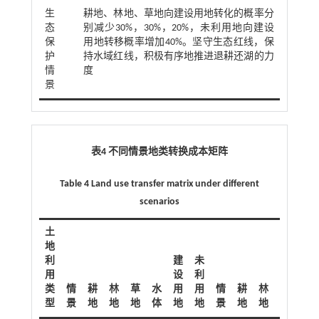
生
耕地、林地、草地向建设用地转化的概率分
态
别减少30%，30%，20%，未利用地向建设
保
用地转移概率增加40%。坚守生态红线，保
护
持水域红线，积极有序地推进退耕还湖的力
情
度
景
表4 不同情景地类转换成本矩阵
Table 4 Land use transfer matrix under different
scenarios
土
地
利
建
未
用
设
利
类
情
耕
林
草
水
用
用
情
耕
林
草
水
型
景
地
地
地
体
地
地
景
地
地
地
体