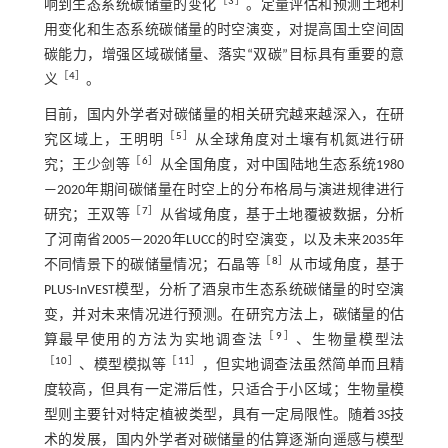
［
3
］
响到生态系统碳储量的变化
。定量评估和预测土地利
用变化和生态系统碳储量的时空演变，对提高国土空间固
碳能力，增强区域碳储量、落实“双碳”目标具有重要的意
［
4
］
义
。
目前，国内外学者对碳储量的相关研究越来越深入，在研
［
5
］
究区域上，王明明
从全球角度对土壤有机氮进行研
［
6
］
究；王少剑等
从全国角度，对中国陆地生态系统1980
—2020年期间碳储量在时空上的分布格局与演进规律进行
［
7
］
研究；王双等
从省域角度，基于土地覆被数据，分析
了河南省2005—2020年LUCC的时空演变，以及未来2035年
［
8
］
不同情景下的碳储量情况；石晶等
从市域角度，基于
PLUS-InVEST模型，分析了酒泉市生态系统碳储量的时空演
变，并对未来情况进行预测。在研究方法上，碳储量的估
［
9
］
算最早使用的方法为实地调查法
、生物量模型法
［
10
］
［
11
］
、模型模拟等
，但实地调查法虽然简单而且精
度较高，但具有一定滞后性，只适合于小区域；生物量模
型则主要针对特定植被类型，具有一定局限性。随着3S技
术的发展，国内外学者对碳储量的估算逐渐向遥感与模型