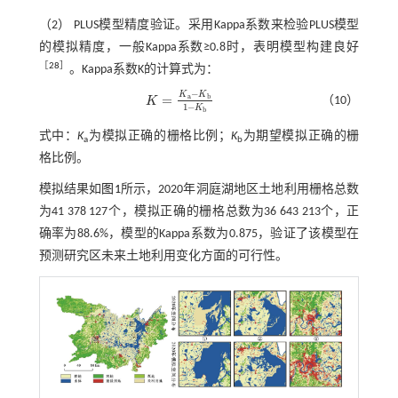
（2） PLUS模型精度验证。采用Kappa系数来检验PLUS模型
的模拟精度，一般Kappa系数≥0.8时，表明模型构建良好
［
28
］
。Kappa系数K的计算式为：
−
K
K
=
a
b
（10）
K
K
=
K
a
-
K
b
1
-
K
b
1
−
K
b
式中：
K
为模拟正确的栅格比例；
K
为期望模拟正确的栅
a
b
格比例。
模拟结果如
图1
所示，2020年洞庭湖地区土地利用栅格总数
为41 378 127个，模拟正确的栅格总数为36 643 213个，正
确率为88.6%，模型的Kappa系数为0.875，验证了该模型在
预测研究区未来土地利用变化方面的可行性。