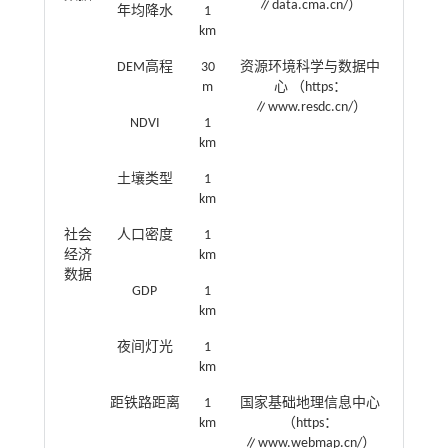
∥data.cma.cn/）
年均降水
1
km
DEM高程
30
资源环境科学与数据中
m
心 （https：
∥www.resdc.cn/）
NDVI
1
km
土壤类型
1
km
社会
人口密度
1
经济
km
数据
GDP
1
km
夜间灯光
1
km
距铁路距离
1
国家基础地理信息中心
km
（https：
∥www.webmap.cn/）