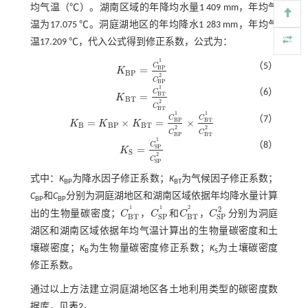
均气温（℃）。湖南区域的年降均水量1 409 mm，年均气
温为17.075 ℃。洞庭湖地区的年均降水1 283 mm，年均气
温17.209 ℃，代入公式得到修正系数，公式为：
1
（5）
C
=
B
P
K
K
B
P
=
C
B
P
1
C
B
P
2
B
P
2
C
B
P
1
（6）
C
=
B
T
K
K
B
T
=
C
B
T
1
C
B
T
2
B
T
2
C
B
T
1
1
（7）
C
C
=
×
=
×
B
P
B
T
K
K
K
K
B
=
K
B
P
×
K
B
T
=
C
B
P
1
C
B
P
2
×
C
B
T
1
C
B
T
2
B
B
P
B
T
2
2
C
C
B
P
B
T
1
（8）
C
=
S
P
K
K
S
=
C
S
P
1
C
S
P
2
S
2
C
S
P
式中：
K
为降水因子修正系数；
K
为气候因子修正系数；
BP
BT
C
和
C
分别为洞庭湖地区和湖南区域依据年均降水量计算
BP
BP
1
1
2
2
出的生物量碳密度；
C
，
C
和
C
，
C
分别为洞庭
C
B
T
1
C
S
P
1
C
B
T
2
C
S
P
2
B
T
S
P
B
T
S
P
湖区和湖南区域依据年均气温计算出的生物量碳密度和土
壤碳密度；
K
为生物量碳密度修正系数；
K
为土壤碳密度
B
S
修正系数。
通过以上方法建立洞庭湖地区各土地利用类型的碳密度数
据库，见
表2
。