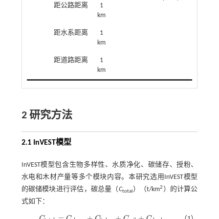
距公路距离
1
km
距水系距离
1
km
距道路距离
1
km
2 研究方法
2.1 InVEST模型
InVEST模型包含生物多样性、水质净化、碳储存、授粉、
水电和木材产量等多个模块内容。本研究选用InVEST模型
2
的碳储模块进行评估，碳总量（
C
）（t/km
）的计算公
total
式如下：
=
+
+
+
C
C
C
C
C
（1）