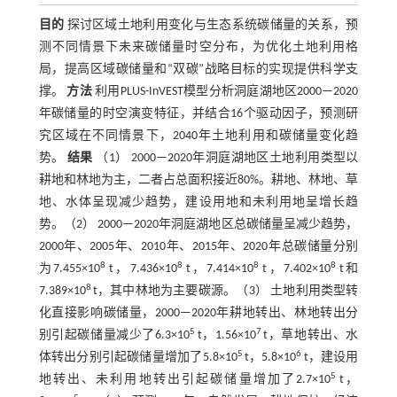
目的
探讨区域土地利用变化与生态系统碳储量的关系，预
测不同情景下未来碳储量时空分布，为优化土地利用格
局，提高区域碳储量和“双碳”战略目标的实现提供科学支
撑。
方法
利用PLUS-InVEST模型分析洞庭湖地区2000—2020
年碳储量的时空演变特征，并结合16个驱动因子，预测研
究区域在不同情景下，2040年土地利用和碳储量变化趋
势。
结果
（1） 2000—2020年洞庭湖地区土地利用类型以
耕地和林地为主，二者占总面积接近80%。耕地、林地、草
地、水体呈现减少趋势，建设用地和未利用地呈增长趋
势。（2） 2000—2020年洞庭湖地区总碳储量呈减少趋势，
2000年、2005年、2010年、2015年、2020年总碳储量分别
8
8
8
8
为7.455×10
t，7.436×10
t，7.414×10
t，7.402×10
t和
8
7.389×10
t，其中林地为主要碳源。（3） 土地利用类型转
化直接影响碳储量，2000—2020年耕地转出、林地转出分
5
7
别引起碳储量减少了6.3×10
t，1.56×10
t，草地转出、水
5
6
体转出分别引起碳储量增加了5.8×10
t，5.8×10
t，建设用
5
地转出、未利用地转出引起碳储量增加了2.7×10
t，