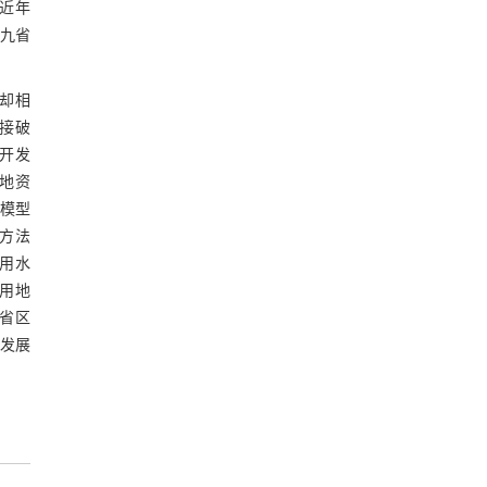
映近年
域九省
却相
接破
开发
地资
I模型
方法
用水
设用地
省区
量发展