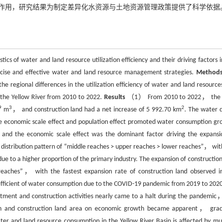
作用，研究结果为制定差异化水资源与土地资源管理政策提供了科学依据
ics of water and land resource utilization efficiency and their driving factors i
recise and effective water and land resource management strategies.
Method
regional differences in the utilization efficiency of water and land resource
g the Yellow River from 2010 to 2022.
Results
（1） From 2010 to 2022， the t
9
3
2
m
， and construction land had a net increase of 5 992.70 km
. The water 
the economic scale effect and population effect promoted water consumption gr
 and the economic scale effect was the dominant factor driving the expansi
distribution pattern of “middle reaches > upper reaches > lower reaches”， wit
ue to a higher proportion of the primary industry. The expansion of construction
reaches”， with the fastest expansion rate of construction land observed i
efficient of water consumption due to the COVID-19 pandemic from 2019 to 202
vestment and construction activities nearly came to a halt during the pandemic
on and construction land area on economic growth became apparent， grad
er and land resource consumption in the Yellow River Basin is affected by mul