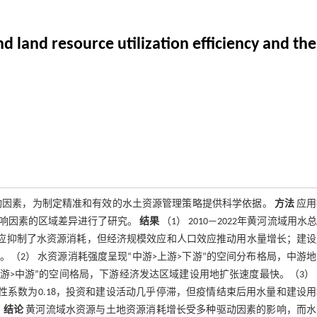
 land resource utilization efficiency and thei
动因素，为制定精准和有效的水土资源管理策略提供科学依据。
方法
应用
其影响因素的区域差异进行了研究。
结果
（1） 2010—2022年黄河流域用水
和产业结构效应抑制了水资源消耗，但经济规模效应和人口效应推动用水量增长；建
（2） 水资源消耗强度呈现“中游>上游>下游”的空间分布格局，中游
>中游”的空间格局，下游经济发达区域建设用地扩张速度最快。（3） 2
弹性系数为0.18，投资和建设活动几乎停滞，但疫情结束后用水量和建设
。
结论
黄河流域水资源与土地资源消耗增长受多种驱动因素的影响，而水