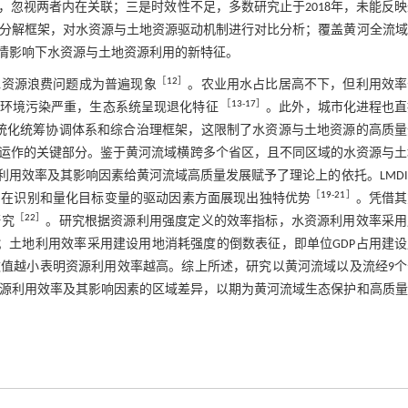
忽视两者内在关联；三是时效性不足，多数研究止于2018年，未能反
I分解框架，对水资源与土地资源驱动机制进行对比分析；覆盖黄河全流
疫情影响下水资源与土地资源利用的新特征。
［
12
］
水资源浪费问题成为普遍现象
。农业用水占比居高不下，但利用效率
［
13
-
17
］
土环境污染严重，生态系统呈现退化特征
。此外，城市化进程也直
统化统筹协调体系和综合治理框架，这限制了水资源与土地资源的高质量
运作的关键部分。鉴于黄河流域横跨多个省区，且不同区域的水资源与土
用效率及其影响因素给黄河流域高质量发展赋予了理论上的依托。LMD
［
19
-
21
］
，在识别和量化目标变量的驱动因素方面展现出独特优势
。凭借其
［
22
］
研究
。研究根据资源利用强度定义的效率指标，水资源利用效率采用
；土地利用效率采用建设用地消耗强度的倒数表征，即单位GDP占用建
数值越小表明资源利用效率越高。综上所述，研究以黄河流域以及流经9个
资源利用效率及其影响因素的区域差异，以期为黄河流域生态保护和高质