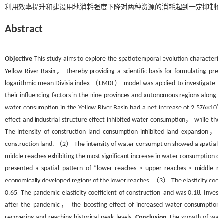
利用效率提升和建设用地消耗强度下降对两种资源的消耗起到一定抑制
Abstract
Objective
This study aims to explore the spatiotemporal evolution characterist
Yellow River Basin， thereby providing a scientific basis for formulating p
logarithmic mean Divisia index （LMDI） model was applied to investigate the 
their influencing factors in the nine provinces and autonomous regions alon
water consumption in the Yellow River Basin had a net increase of 2.576×10
effect and industrial structure effect inhibited water consumption， while 
The intensity of construction land consumption inhibited land expansion，
construction land. （2） The intensity of water consumption showed a spatial 
middle reaches exhibiting the most significant increase in water consumption d
presented a spatial pattern of “lower reaches > upper reaches > middle 
economically developed regions of the lower reaches. （3） The elasticity co
0.65. The pandemic elasticity coefficient of construction land was 0.18. In
after the pandemic， the boosting effect of increased water consumpti
recovering and reaching historical peak levels.
Conclusion
The growth of wat