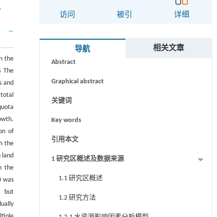
。
访问
被引
详细
摘要
相关文章
导航
n the
Abstract
s
The
Graphical abstract
s and
otal
关键词
quota
owth.
Key words
on of
引用本文
h the
 land
1 研究区概述及数据来源
n the
1.1 研究区概述
0 was
， but
1.2 研究方法
ually
tiple