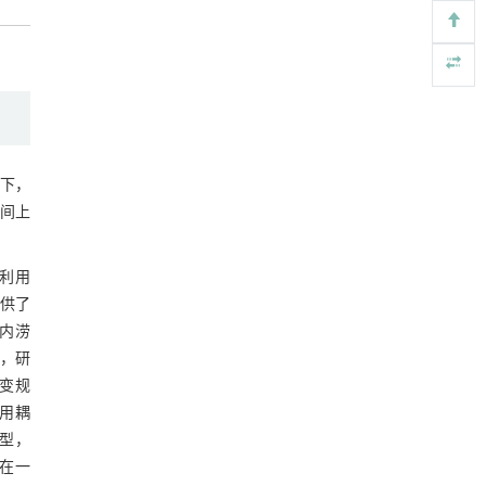
https://doi.org/10.1016/j.eng.2026.02.010
表6 2010—2022年黄河流域建设用地变
化各效应分解表
常压条件下CO₂与聚乙烯串联催化转化制备可分
[5]
3 讨 论
离芳烃
Engineering
. 2026, Vol.58(3): 1-303
4 结 论
https://doi.org/10.1016/j.eng.2025.12.006
参考文献
下，
基金资助
间上
利用
供了
内涝
，研
演变规
利用耦
型，
在一