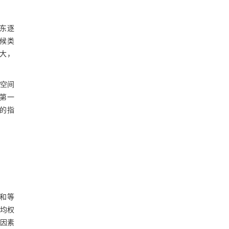
东逐
候类
化大，
理空间
区第一
的指
之和等
平均权
动因素