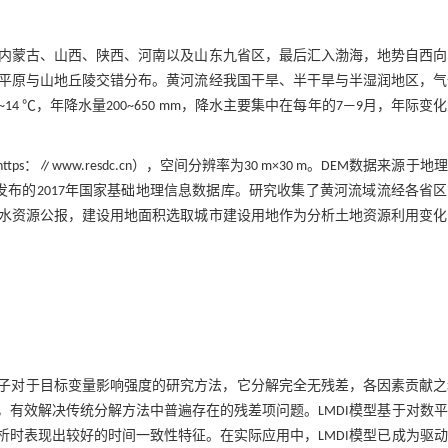
内蒙古、山西、陕西、河南以及山东九省区，最后汇入渤海，地势自西向
平原与山地丘陵交错分布。黄河流经我国干旱、半干旱与半湿润地区，气
~14 ℃，年降水量200~650 mm，降水主要集中在每年的7—9月，年际变
www.resdc.cn），空间分辨率为30 m×30 m。DEM数据来源于地
自然资源部发布的2017年国家基础地理信息数据库。研究收集了黄河流域流经各省
水资源公报，建设用地面积选取城市建设用地作为分析土地资源利用变化
DI）是衡量各个影响因子对于目标变量影响强度的研究方法，它分解完全无残差，各因素贡献
有效解决传统分解方法中普遍存在的残差项问题。LMDI模型基于对数
时表现出较好的时间一致性特征。在实际应用中，LMDI模型已成为驱