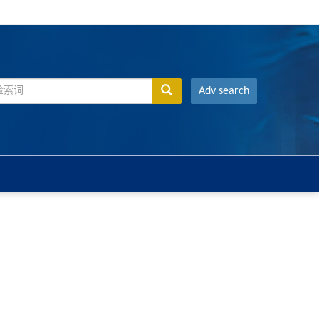
Adv search