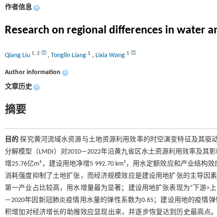
作者信息
+
Research on regional differences in water and
1
,
2
1
1
Qiang Liu
,
Tonglin Liang
,
Lixia Wang
Author information
+
文章历史
+
摘要
目的
探究黄河流域水资源与土地资源利用效率的时空演变特征及其驱
分解模型（LMDI）对2010—2022年沿黄九省区水土资源利用效率及
增25.76亿m³，建设用地净增5 992.70 km²，用水定额效应
消耗强度抑制了土地扩张，而经济规模效应是建设用地扩张的主导因素。
第一产业占比较高，用水增量最为显著；建设用地扩张表现为“下游>上游
—2020年因新冠肺炎疫情用水量的弹性系数为0.65；建设用地的疫情
积增加对经济增长的助推效应显现出来，并逐步恢复达到历史最高点