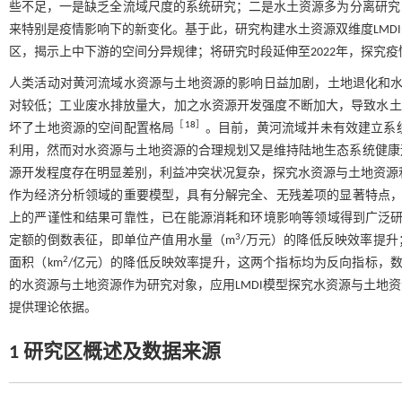
些不足，一是缺乏全流域尺度的系统研究；二是水土资源多为分离研究，
来特别是疫情影响下的新变化。基于此，研究构建水土资源双维度LMD
区，揭示上中下游的空间分异规律；将研究时段延伸至2022年，探究
人类活动对黄河流域水资源与土地资源的影响日益加剧，土地退化和
对较低；工业废水排放量大，加之水资源开发强度不断加大，导致水
［
18
］
坏了土地资源的空间配置格局
。目前，黄河流域并未有效建立系
利用，然而对水资源与土地资源的合理规划又是维持陆地生态系统健康
源开发程度存在明显差别，利益冲突状况复杂，探究水资源与土地资源利
作为经济分析领域的重要模型，具有分解完全、无残差项的显著特点
上的严谨性和结果可靠性，已在能源消耗和环境影响等领域得到广泛
3
定额的倒数表征，即单位产值用水量（m
/万元）的降低反映效率提升
2
面积（km
/亿元）的降低反映效率提升，这两个指标均为反向指标，
的水资源与土地资源作为研究对象，应用LMDI模型探究水资源与土地
提供理论依据。
1 研究区概述及数据来源