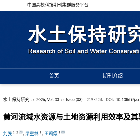
中国高校科技期刊集群服务平台
首页
期刊介绍
水土保持研究
››
2026, Vol. 33
››
Issue (03)
: 219 -228.
DOI:
10.13869/j.c
黄河流域水资源与土地资源利用效率及其
1
,
2
1
1
刘强
,
梁童林
,
王莉霞