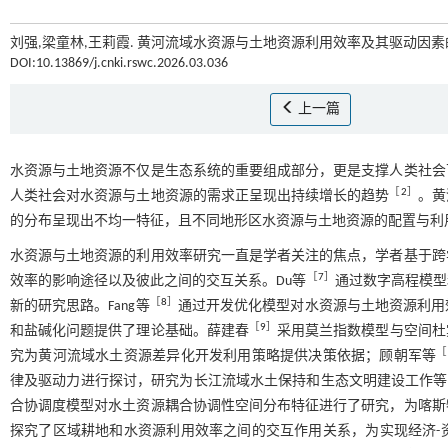
刘强,梁童林,王莉霞. 黄河流域水资源与土地资源利用效率及其驱动因素的
DOI:10.13869/j.cnki.rswc.2026.03.036
上一篇
水资源与土地资源不仅是生态系统的重要组成部分，更是支撑人类社会
［
2
］
人类社会对水资源与土地资源的需求正呈现出持续增长的趋势
。黄
的分布呈现出不均一特征，且不同地形区水资源与土地资源的配置与利
水资源与土地资源的利用效率研究一直是学者关注的焦点，学者基于跨
［
7
］
效率的影响途径以及彼此之间的交互关系。Du等
通过数字高程模型
［
8
］
新的研究思路。Fang等
通过开发优化模型对水资源与土地资源利用
［
9
］
和盐碱化问题提供了理论基础。薛建春
采用莫兰指数模型与空间杜
［
究为黄河流域水土资源差异化开发利用策略提供决策依据；顾朝军等
律及驱动力进行探讨，研究为长江流域水土保持和生态文明建设工作等
合协调度模型对水土资源耦合协调性空间分布特征进行了研究，为喀斯
探究了区域耕地和水资源利用效率之间的交互作用关系，为实现经济-