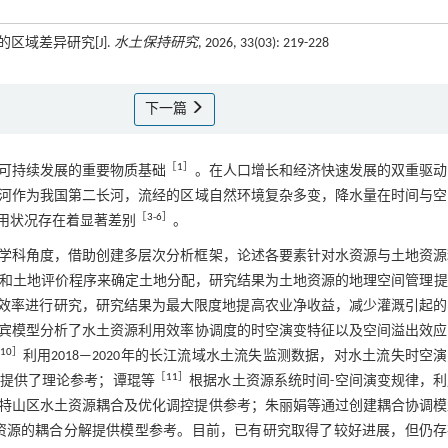
区域差异研究[J].
水土保持研究
, 2026, 33(03): 219-228
下一篇
［
1
］
可持续发展的重要物质基础
。在人口增长和经济快速发展的双重驱动
河作为我国第二长河，流经的区域自然环境复杂多变，降水量在时间与空
［
3
-
6
］
用状况存在着显著差别
。
学科角度，借助创建多层次分析框架，论述各要素针对水资源与土地资源
和土地评价程序来确定土地分配，研究结果为土地资源的地理空间管理提
效率进行研究，研究结果为最大限度地提高农业净收益，减少灌溉引起的
宾模型分析了水土资源利用效率协调度的时空演变特征以及空间溢出效应
10
］
利用2018—2020年的长江流域水土流失监测数据，对水土流失时空
［
11
］
提供了理论参考；谭琨等
根据水土资源系统时间-空间演变规律，
特山区水土资源耦合及优化调控提供参考；朱丽娟等通过创建耦合协调模
资源的耦合分解提供模型参考。目前，已有研究取得了较好进展，但仍存