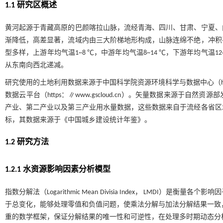
1.1 研究区概述
黄河起源于青藏高原的巴颜喀拉山脉，流经青海、四川、甘肃、宁夏、
渐降低，高差显著，流域内由三大阶梯地形构成，山脉连绵不绝，冲积
型多样，上游年均气温1~8 ℃，中游年均气温8~14 ℃，下游年均气温12
从东南向西北递减。
研究使用的土地利用数据来源于中国科学院资源环境科学与数据中心（https：∥
数据云平台（https：∥www.gscloud.cn）。矢量数据来源于
产业、第二产业以及第三产业用水量数据，这些数据来自于流经各省区
标，其数据来源于《中国城乡建设统计年鉴》。
1.2 研究方法
1.2.1 水资源影响因素分析模型
指数分解法（Logarithmic Mean Divisia Index， LM
于总变化，能够处理零值和负值问题，使乘法分解与加法分解结果一致，
重的数学框架，保证分解结果的唯一性和可逆性，在处理多时期动态分析