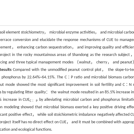
ey soil element stoichiometry， microbial enzyme activities， and microbial carbo
terrace conversion and elucidate the response mechanisms of CUE to manag
gement， enhancing carbon sequestration， and improving quality and efficien
project in the rocky mountainous areas of Shandong as the research subject，
 terracing and three typical management modes （walnut， cherry， and peanu
Results
Compared with the unmodified peanut control plot， the slope-to-te
tal phosphorus by 22.64%~64.15%. The C∶P ratio and microbial biomass carbo
ut mode showed the most significant improvement in soil fertility and C∶N r
by regulating litter quality： the walnut mode resulted in an 85.5% increase in
 increase in CUE
by alleviating microbial carbon and phosphorus limita
C：P
on modeling showed that microbial biomass exerted a key positive driving effe
cant positive effect， while soil stoichiometric imbalance negatively affected C
project itself has no direct effect on CUE， and it must be combined with approp
cation and ecological functions.