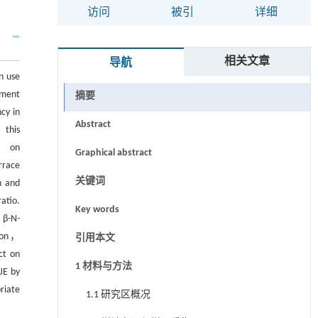
访问
被引
详细
相关文章
导航
n use
ement
摘要
cy in
Abstract
 this
t） on
Graphical abstract
rrace
关键词
n and
atio.
Key words
 β-N-
tion，
引用本文
ct on
1 材料与方法
UE by
riate
1.1 研究区概况