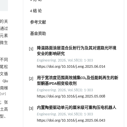
4 结 论
的关
参考文献
通过
基金资助
元素
微生
降温路面涂层混合反射行为及其对道路光环境
[1]
安全的影响研究
不同
Engineering
. 2026, Vol.58(3): 1-303
https://doi.org/10.1016/j.eng.2025.06.014
尾松
文循
用于宽浓度范围高效捕集CO₂及低能耗再生的新
[2]
。Qiu
型酮基IPDA相变吸收剂
南梯
Engineering
. 2026, Vol.58(3): 1-303
［
17
］
https://doi.org/10.1016/j.eng.2025.05.008
升；张
内置陶瓷驱动单元的厘米级可重构压电机器人
[3]
土高
Engineering
. 2026, Vol.58(3): 1-303
型、
https://doi.org/10.1016/j.eng.2025.06.043