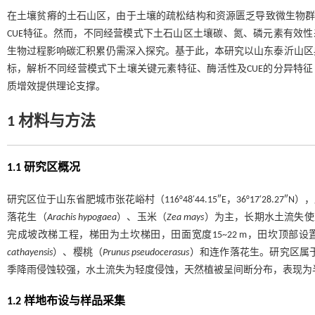
在土壤贫瘠的土石山区，由于土壤的疏松结构和资源匮乏导致微生物群
CUE特征。然而，不同经营模式下土石山区土壤碳、氮、磷元素有效性
生物过程影响碳汇积累仍需深入探究。基于此，本研究以山东泰沂山区
标，解析不同经营模式下土壤关键元素特征、酶活性及CUE的分异特征
质增效提供理论支撑。
1 材料与方法
1.1 研究区概况
研究区位于山东省肥城市张花峪村（116°48′44.15″E，36°17′2
落花生（
Arachis hypogaea
）、玉米（
Zea mays
）为主，长期水土流失使土层
完成坡改梯工程，梯田为土坎梯田，田面宽度15~22 m，田坎顶
cathayensis
）、樱桃（
Prunus pseudocerasus
）和连作落花生。研究区属于暖
季降雨侵蚀较强，水土流失为轻度侵蚀，天然植被呈间断分布，表现为
1.2 样地布设与样品采集