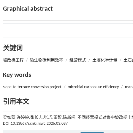
Graphical abstract
关键词
坡改梯工程
/
微生物碳利用效率
/
经营模式
/
土壤化学计量
/
土石
Key words
slope-to-terrace conversion project
/
microbial carbon use efficiency
/
man
引用本文
梁如蒙,许婷婷,张长志,张巧,董智,陈新闯. 不同经营模式对鲁中坡改梯土
DOI:10.13869/j.cnki.rswc.2026.03.037