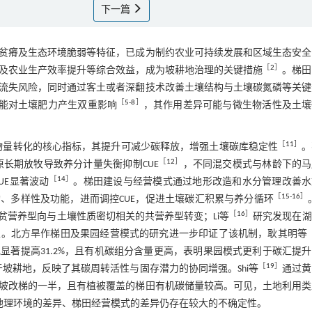
下一篇
贫瘠及生态环境脆弱等特征，已成为制约农业可持续发展和区域生态安全
［
2
］
及农业生产效率提升等综合效益，成为坡耕地治理的关键措施
。梯田
流失风险，同时通过客土或者深翻技术改善土壤结构与土壤碳氮磷等关键
［
5
-
8
］
能对土壤肥力产生双重影响
，其作用差异可能与微生物活性及土壤
［
11
］
衡量有机碳向生物量转化的核心指标，其提升可减少碳释放，增强土壤碳库稳定性
。
［
12
］
原长期放牧导致养分计量失衡抑制CUE
，不同混交模式与林龄下的马
［
14
］
UE显著波动
。梯田建设与经营模式通过地形改造和水分管理改善水
［
15
-
16
］
、多样性及功能，进而调控CUE，促进土壤碳汇积累与养分循环
［
16
］
贫营养型向与土壤性质密切相关的共营养型转变；Li等
研究发现在湖
性。北方旱作梯田及果园经营模式的研究进一步印证了该机制，耿其明等
著提高31.2%，且有机碳组分含量更高，表明果园模式更利于碳汇提
［
19
］
坡耕地，反映了其碳周转活性与固存潜力的协同增强。Shi等
通过黄
坡改梯的一半，且有植被覆盖的梯田有机碳储量较高。可见，土地利用类
地理环境的差异、梯田经营模式的差异仍存在较大的不确定性。