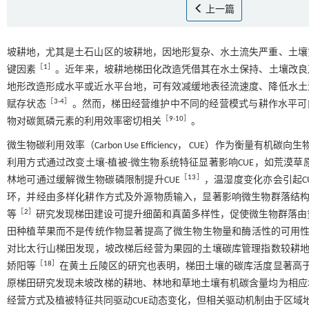
上一篇
坡耕地，尤其是土石山区的坡耕地，因地形复杂、水土流失严重、土壤
［
1
］
键因素
。近年来，坡耕地梯田化改造凭借其在水土保持、土壤改良
地形改造形成水平或近水平台地，可有效减缓地表径流速度、降低水土
［
3
-
4
］
赋存状态
。然而，梯田经营维护中不同的经营模式与耕作水平可
［
9
-
10
］
物对碳氮磷元素的利用效率密切相关
。
微生物碳利用效率（Carbon Use Efficiency， CUE）作为
利用方式通过改变土壤-植被-微生物系统特征显著影响CUE，如荒漠草
［
13
］
林地可通过缓解微生物碳磷限制提升CUE
，温湿度变化亦会引起C
环，并经由多样化耕作方式及外源物质输入，显著影响微生物群落结构
［
2
］
等
研究发现梯田建设可提升细菌和真菌多样性，促使微生物群落由
田种植苹果而不是传统作物显著提高了微生物生物量和酶活性的可用
对比太行山梯田发现，坡改梯后经营为果园的土壤碳库管理指数较耕地显
［
18
］
娇阳等
在黄土丘陵区的研究也表明，梯田土壤的碳库活度显著高于
原梯田研究发现未坡改梯的耕地、林地和草地土壤有机碳含量均为相应
经营方式及植被特征共同驱动CUE动态变化，但相关驱动机制由于区域