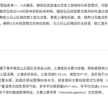
落组成单一、CUE偏低。梯田化改造通过改变土层结构与经营模式，可能
差异及其对CUE的影响机制尚未明晰，梯田化后经营模式差异如何通过
典型土石山区坡改梯工程为对象，聚焦土壤有机碳、氮、磷养分及酶活性
，阐明CUE对经营模式的响应机制，为土石山区梯田优化经营、碳汇提
8.27″N），属于鲁中南低山丘陵区花岗岩山地，土壤类别主要为棕壤。原始坡耕地
浅薄、土壤多砂砾化，土层深度8~23 cm，坡度为5°~8°。该区域于20
部设置蓄水埂，田面内侧设置横向排水沟，调查期间主要经营模式为核桃（
温带大陆性季风气候，多年平均降雨量649.7 mm，年平均风速2.3 m/
半干旱的植被群落特征，主要以黄背草（
Themeda japonica
）为优势种。