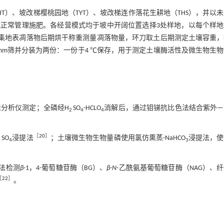
THT）、坡改梯樱桃园地（TYT）、坡改梯连作落花生耕地（THS），并以
式正常管理施肥。各经营模式均于坡中开阔位置选择3处样地，以每个样地
方。采集地表凋落物后期烘干称重测量凋落物量，环刀取土后期测定土壤容重
 mm筛并分装为两份：一份于4 ℃保存，用于测定土壤酶活性及微生物生
素分析仪测定；全磷经H
SO
-HCLO
消解后，通过钼锑抗比色法结合紫外—
2
4
4
［
20
］
SO
浸提法
；土壤微生物生物量磷使用氯仿熏蒸-NaHCO
浸提法，使
2
4
3
光法检测
β
-1，4-葡萄糖苷酶（BG）、
β
-
N
-乙酰氨基葡萄糖苷酶（NAG）、
［
22
］
。