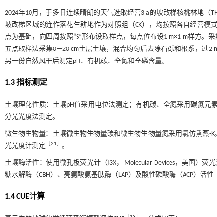
2024年10月，于多日连续晴朗的天气选取经营3 a的坡改梯核桃林地（
坡改梯区域的连作落花生耕地作为对照组（CK），均按照各自经营模
点为基础，向四周按照“S”形布设取样点，每点位布设1 m×1 m样
五点取样法采集0—20 cm土层土壤，混合均匀后去除石砾和根系，过2
另一份自然风干后测定pH、有机碳、全氮和全磷含量。
1.3 指标测定
土壤理化性质：土壤pH值采用电位法测定；有机碳、全氮采用碳氮元
分光光度法测定。
微生物生物量：土壤微生物生物量碳和微生物生物量氮采用氯仿熏蒸-K
［
21
］
光光度计测定
。
土壤酶活性：使用微孔板荧光计（I3X， Molecular Devices，美国）荧
糖水解酶（CBH）、亮氨酸氨基肽酶（LAP）及酸性磷酸酶（ACP）活性
1.4 CUE计算
［
13
］