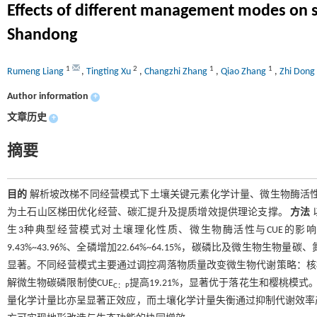
Effects of different management modes on so
Shandong
1
2
1
1
Rumeng Liang
,
Tingting Xu
,
Changzhi Zhang
,
Qiao Zhang
,
Zhi Dong
Author information
+
文章历史
+
摘要
目的
解析坡改梯不同经营模式下土壤关键元素化学计量、微生物酶活性及
为土石山区梯田优化经营、碳汇提升及提质增效提供理论支撑。
方法
生3种典型经营模式对土壤理化性质、微生物酶活性与CUE的影
9.43%~43.96%、全磷增加22.64%~64.15%，碳磷比及微
显著。不同经营模式主要通过调控凋落物质量改变微生物代谢策略：核
解微生物碳磷限制使CUE
提高19.21%，显著优于落花生和樱桃模
C：P
量化学计量比亦呈显著正效应，而土壤化学计量失衡通过抑制代谢效率