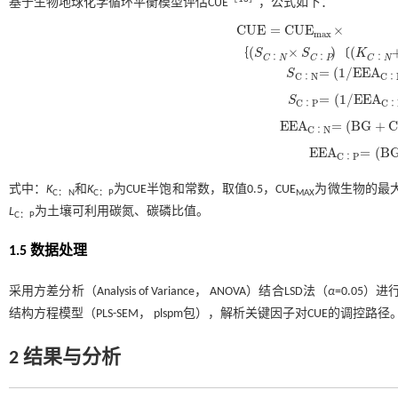
基于生物地球化学循环平衡模型评估CUE
，公式如下：
C
U
E
=
C
U
E
×
m
a
x
C
U
E
=
C
U
E
m
a
x
×
(
S
C
∶
N
×
S
C
∶
P
)
(
K
(
×
)
(
｛
〔
S
S
K
∶
∶
∶
C
N
C
P
C
N
=
(
1
/
E
E
A
S
C
N
C
∶
∶
S
C
∶
N
=
(
1
/
E
E
A
C
∶
N
)
×
(
=
(
1
/
E
E
A
S
C
P
C
∶
∶
S
C
∶
P
=
(
1
/
E
E
A
C
∶
P
)
×
(
E
E
A
=
(
B
G
+
C
N
∶
E
E
A
C
∶
N
=
(
B
G
+
C
B
H
)
/
(
N
E
E
A
=
(
B
C
P
∶
E
E
A
C
∶
P
=
(
B
G
+
C
B
式中：
K
和
K
为CUE半饱和常数，取值0.5，CUE
为微生物的最大
C：N
C：P
MAX
L
为土壤可利用碳氮、碳磷比值。
C：P
1.5 数据处理
采用方差分析（Analysis of Variance， ANOVA）结合LSD法（
α
=0.05）
结构方程模型（PLS-SEM， plspm包），解析关键因子对CUE的调控路径
2 结果与分析