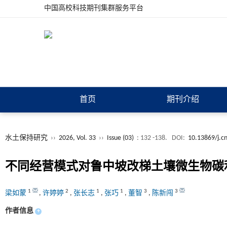
中国高校科技期刊集群服务平台
首页
期刊介绍
水土保持研究
››
2026, Vol. 33
››
Issue (03)
: 132 -138.
DOI:
10.13869/j.c
不同经营模式对鲁中坡改梯土壤微生物碳
1
2
1
1
3
3
梁如蒙
,
许婷婷
,
张长志
,
张巧
,
董智
,
陈新闯
作者信息
+