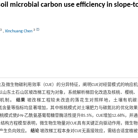
il microbial carbon use efficiency in slope-t
3
3
,
Xinchuang Chen
微生物碳利用效率（CUE）的分异特征，阐明CUE对经营模式的响应
以山东土石山区坡改梯工程为对象，系统解析梯田化改造及核桃、樱桃、
响机制。
结果
坡改梯工程较未改造的落花生对照样地，土壤有机碳
生物生物量碳、氮含量等指标均显著增加，其中核桃模式对土壤肥力与碳氮比的优化效
桃模式使
β
-N-乙酰氨基葡萄糖苷酶活性提升85.5%，CUE增加12.68%，并
式。结构方程模型表明，微生物生物量对CUE具有关键正向驱动作用，微生
产生负向效应。
结论
坡改梯工程本身对CUE无直接效应，需结合适宜植