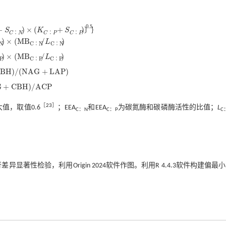
0.5
C
∶
N
+
S
C
∶
N
)
×
(
K
C
∶
P
+
S
C
∶
P
)
0.5
+
)
×
(
+
)
〕
｝
S
K
S
∶
∶
∶
C
N
C
P
C
P
)
×
(
M
B
/
)
L
N
C
N
C
N
∶
∶
M
B
C
∶
N
/
L
C
∶
N
)
)
×
(
M
B
/
)
L
P
C
P
C
P
∶
∶
M
B
C
∶
P
/
L
C
∶
P
)
C
B
H
)
/
(
N
A
G
+
L
A
P
)
A
G
+
L
A
P
)
G
+
C
B
H
)
/
A
C
P
H
)
/
A
C
P
［
23
］
值，取值0.6
；EEA
和EEA
为碳氮酶和碳磷酶活性的比值；
L
C：N
C：P
C
进行差异显著性检验，利用Origin 2024软件作图。利用R 4.4.3软件构建偏最
。