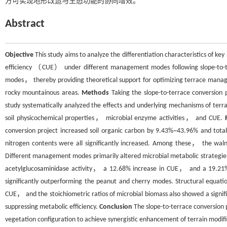
方可实现地形改造与生态功能的协同增效。
Abstract
Objective
This study aims to analyze the differentiation characteristics of k
efficiency （CUE） under different management modes following slope-to-
modes， thereby providing theoretical support for optimizing terrace mana
rocky mountainous areas.
Methods
Taking the slope-to-terrace conversion 
study systematically analyzed the effects and underlying mechanisms of
soil physicochemical properties， microbial enzyme activities， and CUE.
conversion project increased soil organic carbon by 9.43%~43.96% and to
nitrogen contents were all significantly increased. Among these， the waln
Different management modes primarily altered microbial metabolic strategies 
acetylglucosaminidase activity， a 12.68% increase in CUE， and a 19.21%
significantly outperforming the peanut and cherry modes. Structural equati
CUE， and the stoichiometric ratios of microbial biomass also showed a signifi
suppressing metabolic efficiency.
Conclusion
The slope-to-terrace conversion 
vegetation configuration to achieve synergistic enhancement of terrain modifi