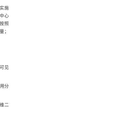
未实施
中心
，按照
物量；
可见
用分
纤维二