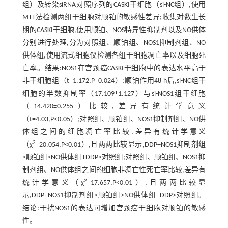
组）及转染siRNA对照序列的CASKI干细胞（si-NC组）,使用
MTT法检测两组干细胞对顺铂的敏感性差异;收集对数生长
期的CASKI干细胞,使用顺铂、NOS特异性抑制剂以及NO供体
分别进行处理,分为对照组、顺铂组、NOS1抑制剂组、NO
供体组,使用流式细胞仪检测各组干细胞凋亡率以及细胞死
亡率。结果:NOS1在宫颈癌CASKI干细胞中的表达水平高于
非干细胞组（t=1.172,P=0.024）;顺铂作用48 h后,si-NC组干
细胞的半数抑制率（17.109±1.127）与si-NOS1组干细胞
（14.420±0.255）比较,差异有统计学意义
（t=4.03,P<0.05）;对照组、顺铂组、NOS1抑制剂组、NO供
体组之间的细胞凋亡率比较,差异有统计学意义
2
（χ
=20.054,P<0.01）,且两两比较显示,DDP+NOS1抑制剂组
>顺铂组>NO供体组+DDP>对照组;对照组、顺铂组、NOS1抑
制剂组、NO供体组之间的细胞非凋亡性死亡率比较,差异有
2
统计学意义（χ
=17.657,P<0.01）,且两两比较显
示,DDP+NOS1抑制剂组>顺铂组>NO供体组+DDP>对照组。
结论:干扰NOS1的表达可增加宫颈癌干细胞对顺铂的敏感
性。