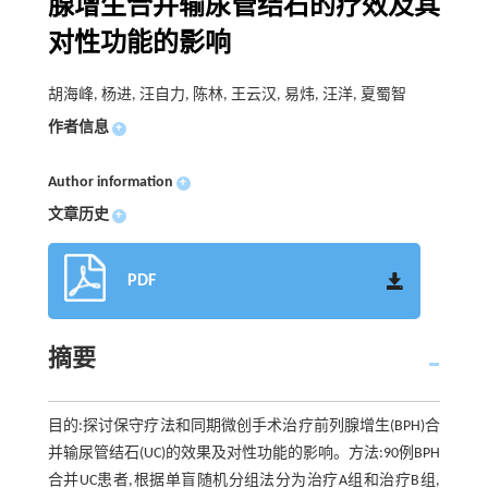
腺增生合并输尿管结石的疗效及其
对性功能的影响
胡海峰, 杨进, 汪自力, 陈林, 王云汉, 易炜, 汪洋, 夏蜀智
作者信息
+
Author information
+
文章历史
+
PDF
摘要
目的:探讨保守疗法和同期微创手术治疗前列腺增生(BPH)合
并输尿管结石(UC)的效果及对性功能的影响。方法:90例BPH
合并UC患者,根据单盲随机分组法分为治疗A组和治疗B组,