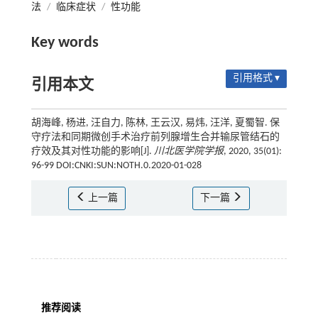
法
/
临床症状
/
性功能
Key words
引用格式 ▾
引用本文
胡海峰, 杨进, 汪自力, 陈林, 王云汉, 易炜, 汪洋, 夏蜀智. 保
守疗法和同期微创手术治疗前列腺增生合并输尿管结石的
疗效及其对性功能的影响[J].
川北医学院学报
, 2020, 35(01):
96-99 DOI:CNKI:SUN:NOTH.0.2020-01-028
上一篇
下一篇