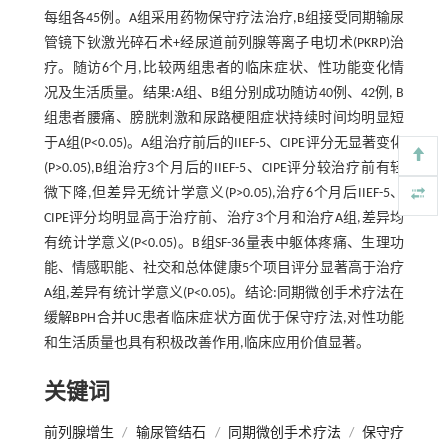
每组各45例。A组采用药物保守疗法治疗,B组接受同期输尿
管镜下钬激光碎石术+经尿道前列腺等离子电切术(PKRP)治
疗。随访6个月,比较两组患者的临床症状、性功能变化情
况及生活质量。结果:A组、B组分别成功随访40例、42例, B
组患者腰痛、膀胱刺激和尿路梗阻症状持续时间均明显短
于A组(P<0.05)。A组治疗前后的IIEF-5、CIPE评分无显著变化
(P>0.05),B组治疗3个月后的IIEF-5、CIPE评分较治疗前有轻
微下降,但差异无统计学意义(P>0.05),治疗6个月后IIEF-5、
CIPE评分均明显高于治疗前、治疗3个月和治疗A组,差异均
有统计学意义(P<0.05)。B组SF-36量表中躯体疼痛、生理功
能、情感职能、社交和总体健康5个项目评分显著高于治疗
A组,差异有统计学意义(P<0.05)。结论:同期微创手术疗法在
缓解BPH合并UC患者临床症状方面优于保守疗法,对性功能
和生活质量也具有积极改善作用,临床应用价值显著。
关键词
前列腺增生
/
输尿管结石
/
同期微创手术疗法
/
保守疗