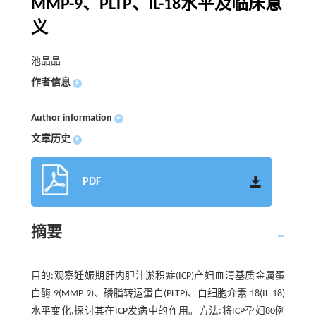
MMP-9、PLTP、IL-18水平及临床意
义
池晶晶
作者信息
+
Author information
+
文章历史
+
PDF
摘要
目的:观察妊娠期肝内胆汁淤积症(ICP)产妇血清基质金属蛋
白酶-9(MMP-9)、磷脂转运蛋白(PLTP)、白细胞介素-18(IL-18)
水平变化,探讨其在ICP发病中的作用。方法:将ICP孕妇80例