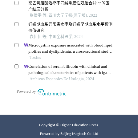
Copyright © Higher Education Press.
Powered by Beijing Magtech Co. Ltd