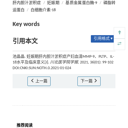
肝内胆汁淤积症
/
妊娠期
/
基质金属蛋白酶-9
/
磷脂转
运蛋白
/
白细胞介素-18
Key words
引用格式 ▾
引用本文
池晶晶. 妊娠期肝内胆汁淤积症产妇血清MMP-9、PLTP、IL-
18水平及临床意义[J].
川北医学院学报
, 2021, 36(01): 99-102
DOI:CNKI:SUN:NOTH.0.2021-01-024
上一篇
下一篇