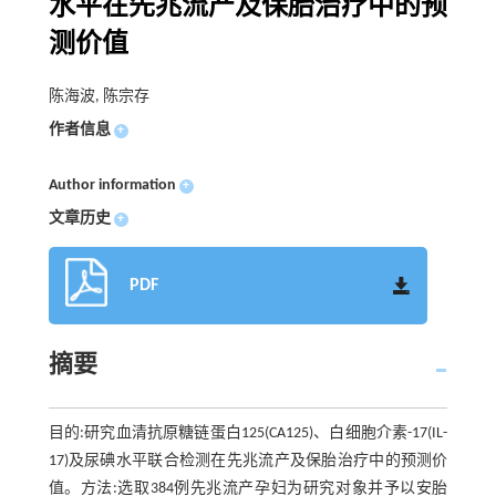
水平在先兆流产及保胎治疗中的预
测价值
陈海波, 陈宗存
作者信息
+
Author information
+
文章历史
+
PDF
摘要
目的:研究血清抗原糖链蛋白125(CA125)、白细胞介素-17(IL-
17)及尿碘水平联合检测在先兆流产及保胎治疗中的预测价
值。方法:选取384例先兆流产孕妇为研究对象并予以安胎