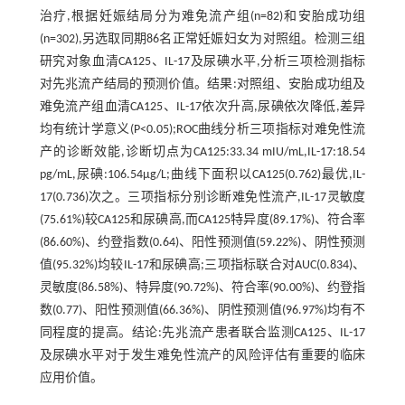
治疗,根据妊娠结局分为难免流产组(n=82)和安胎成功组
(n=302),另选取同期86名正常妊娠妇女为对照组。检测三组
研究对象血清CA125、IL-17及尿碘水平,分析三项检测指标
对先兆流产结局的预测价值。结果:对照组、安胎成功组及
难免流产组血清CA125、IL-17依次升高,尿碘依次降低,差异
均有统计学意义(P<0.05);ROC曲线分析三项指标对难免性流
产的诊断效能,诊断切点为CA125:33.34 mIU/mL,IL-17:18.54
pg/mL,尿碘:106.54μg/L;曲线下面积以CA125(0.762)最优,IL-
17(0.736)次之。三项指标分别诊断难免性流产,IL-17灵敏度
(75.61%)较CA125和尿碘高,而CA125特异度(89.17%)、符合率
(86.60%)、约登指数(0.64)、阳性预测值(59.22%)、阴性预测
值(95.32%)均较IL-17和尿碘高;三项指标联合对AUC(0.834)、
灵敏度(86.58%)、特异度(90.72%)、符合率(90.00%)、约登指
数(0.77)、阳性预测值(66.36%)、阴性预测值(96.97%)均有不
同程度的提高。结论:先兆流产患者联合监测CA125、IL-17
及尿碘水平对于发生难免性流产的风险评估有重要的临床
应用价值。