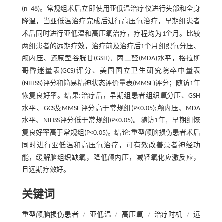
(n=48)。常规组术后立即使用亚低温治疗仪进行头部和全身
降温，当亚低温治疗完成后进行高压氧治疗，早期组患者
术后同时进行亚低温和高压氧治疗，疗程均为1个月。比较
两组患者的远期疗效，治疗前及治疗后1个月组织氧分压、
颅内压、还原型谷胱甘(GSH)、丙二醛(MDA)水平，格拉斯
哥昏迷量表(GCS)评分、美国国立卫生研究院卒中量表
(NIHSS)评分和简易精神状态评价量表(MMSE)评分；随访1年
恢复良好率。结果:治疗后，早期组患者组织氧分压、GSH
水平、GCS及MMSE评分高于常规组(P<0.05);颅内压、MDA
水平、NIHSS评分低于常规组(P<0.05)。随访1年，早期组恢
复良好率高于常规组(P<0.05)。结论:重型颅脑损伤患者术后
同时进行亚低温和高压氧治疗，可有效改善患者神经功
能，缓解脑组织缺氧，降低颅内压，减轻氧化应激反应，
且远期疗效好。
关键词
重型颅脑损伤患者
/
亚低温
/
高压氧
/
治疗时机
/
远