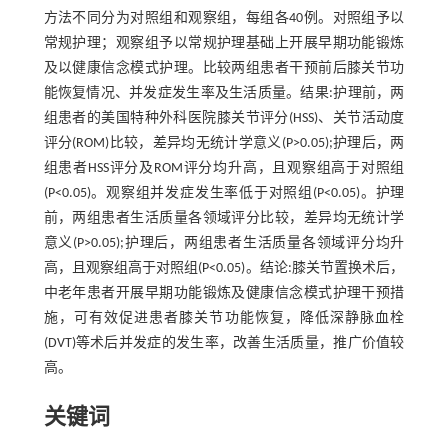
方法不同分为对照组和观察组，每组各40例。对照组予以
常规护理；观察组予以常规护理基础上开展早期功能锻炼
及以健康信念模式护理。比较两组患者干预前后膝关节功
能恢复情况、并发症发生率及生活质量。结果:护理前，两
组患者的美国特种外科医院膝关节评分(HSS)、关节活动度
评分(ROM)比较，差异均无统计学意义(P>0.05);护理后，两
组患者HSS评分及ROM评分均升高，且观察组高于对照组
(P<0.05)。观察组并发症发生率低于对照组(P<0.05)。护理
前，两组患者生活质量各领域评分比较，差异均无统计学
意义(P>0.05);护理后，两组患者生活质量各领域评分均升
高，且观察组高于对照组(P<0.05)。结论:膝关节置换术后，
中老年患者开展早期功能锻炼及健康信念模式护理干预措
施，可有效促进患者膝关节功能恢复，降低深静脉血栓
(DVT)等术后并发症的发生率，改善生活质量，推广价值较
高。
关键词