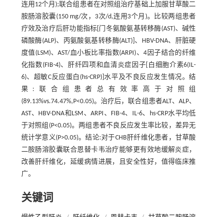
连用12个月);联合组患者在对照组治疗基础上加服甘草酸二
胺肠溶胶囊(150 mg/次，3次/d,连用3个月)。比较两组患者
疗效及治疗后肝功能指标[门冬氨酸氨基转移酶(AST)、碱性
磷酸酶(ALP)、丙氨酸氨基转移酶(ALT)]、HBV-DNA、肝脏硬
度值(LSM)、AST/血小板比率指数(ARPI)、4因子结合的纤维
化指数(FIB-4)、肝纤四项和血清炎症因子[白细胞介素6(IL-
6)、超敏C反应蛋白(hs-CRP)]水平及不良反应发生情况。结
果:联合组患者总有效率高于对照组
(89.13%vs.74.47%,P<0.05)。治疗后，联合组患者ALT、ALP、
AST、HBV-DNA和LSM、ARPI、FIB-4、IL-6、hs-CRP水平均低
于对照组(P<0.05)。两组患者不良反应发生率比较，差异无
统计学意义(P>0.05)。结论:对于CHB肝纤维化患者，甘草酸
二胺肠溶胶囊联合恩替卡韦治疗能够更有效地缓解炎症，
改善肝纤维化，延缓病情进展，且安全性好，值得临床推
广。
关键词