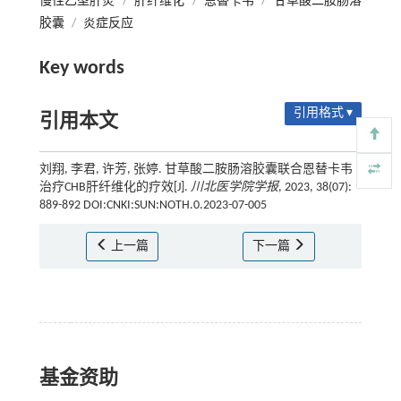
慢性乙型肝炎
/
肝纤维化
/
恩替卡韦
/
甘草酸二胺肠溶
胶囊
/
炎症反应
Key words
引用格式 ▾
引用本文
刘翔, 李君, 许芳, 张婷. 甘草酸二胺肠溶胶囊联合恩替卡韦
治疗CHB肝纤维化的疗效[J].
川北医学院学报
, 2023, 38(07):
889-892 DOI:CNKI:SUN:NOTH.0.2023-07-005
上一篇
下一篇
基金资助