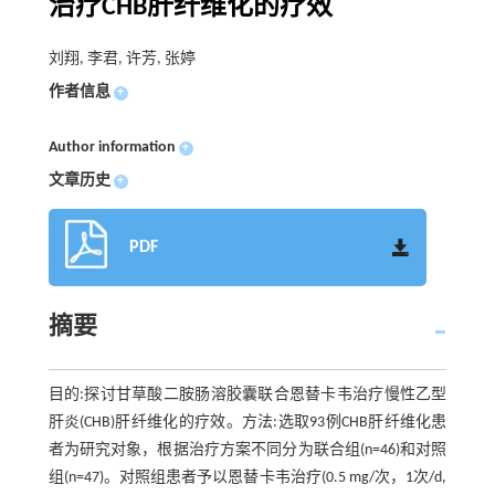
治疗CHB肝纤维化的疗效
刘翔, 李君, 许芳, 张婷
作者信息
+
Author information
+
文章历史
+
PDF
摘要
目的:探讨甘草酸二胺肠溶胶囊联合恩替卡韦治疗慢性乙型
肝炎(CHB)肝纤维化的疗效。方法:选取93例CHB肝纤维化患
者为研究对象，根据治疗方案不同分为联合组(n=46)和对照
组(n=47)。对照组患者予以恩替卡韦治疗(0.5 mg/次，1次/d,