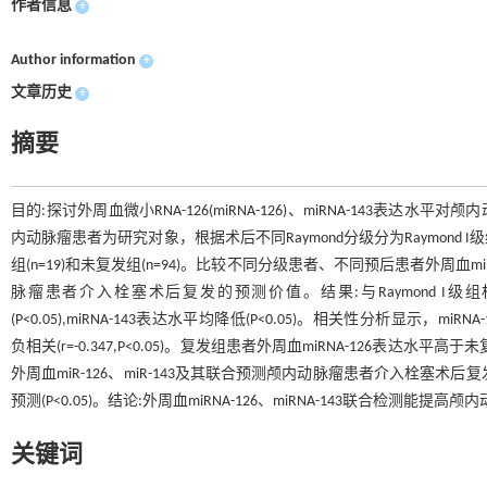
作者信息
+
Author information
+
文章历史
+
摘要
目的:探讨外周血微小RNA-126(miRNA-126)、miRNA-143
内动脉瘤患者为研究对象，根据术后不同Raymond分级分为Raymond I级组(n=8
组(n=19)和未复发组(n=94)。比较不同分级患者、不同预后患者外周血miR
脉瘤患者介入栓塞术后复发的预测价值。结果:与Raymond I级组相比，
(P<0.05),miRNA-143表达水平均降低(P<0.05)。相关性分析显示，miRNA-1
负相关(r=-0.347,P<0.05)。复发组患者外周血miRNA-126表达水平高于未
外周血miR-126、miR-143及其联合预测颅内动脉瘤患者介入栓塞术后复
预测(P<0.05)。结论:外周血miRNA-126、miRNA-143联合检测
关键词