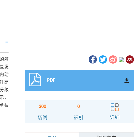
疗的颅
为复发
颅内动
PDF
均升高
nd分级
显示，
者单独
300
0
访问
被引
详细