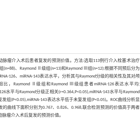
表达水平对颅内动脉瘤介入术后患者复发的预测价值。方法:选取113例行介入栓塞术治
8)、Raymond Ⅱ级组(n=13)和Raymond Ⅲ组(n=12);根据不同预后分
NA-126、miRNA-143表达水平，分析其与Raymond分级的相关性及其对
Raymond Ⅱ级组和Raymond Ⅲ级组患者miRNA-126表达水平
26水平与Raymond分级正相关(r=0.364,P<0.05),miRNA-143水平与Raymo
复发组(P<0.05),miRNA-143表达水平低于未复发组(P<0.05)。ROC曲线分析
发的曲线下面积分别为0.767、0.826、0.968,联合检测预测的价值高于两
能提高颅内动脉瘤介入术后复发的预测价值。