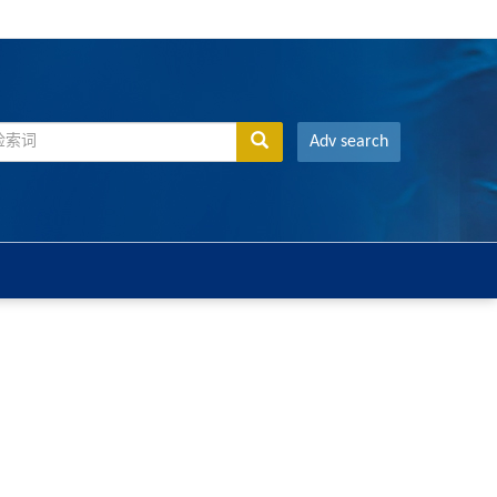
Adv search