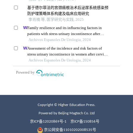
Copyright © Higher Education Press.
Powered by Beijing Magtech Co. Ltd
京ICP备12020869号-1
京ICP备150856号
京公网安备11010202008535号