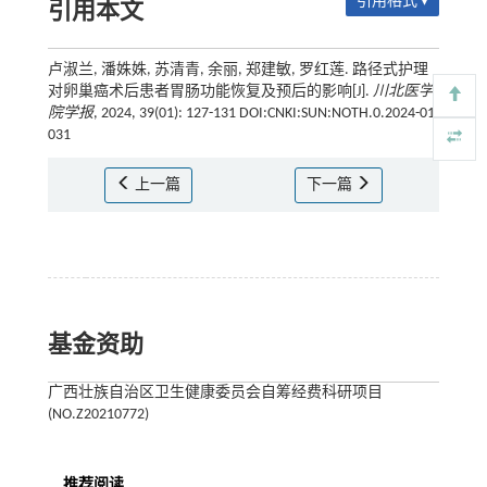
引用格式 ▾
引用本文
卢淑兰, 潘姝姝, 苏清青, 余丽, 郑建敏, 罗红莲. 路径式护理
对卵巢癌术后患者胃肠功能恢复及预后的影响[J].
川北医学
院学报
, 2024, 39(01): 127-131 DOI:CNKI:SUN:NOTH.0.2024-01-
031
上一篇
下一篇
基金资助
广西壮族自治区卫生健康委员会自筹经费科研项目
(NO.Z20210772)