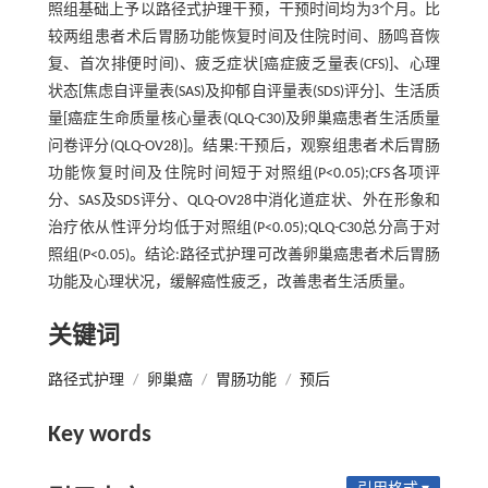
照组基础上予以路径式护理干预，干预时间均为3个月。比
较两组患者术后胃肠功能恢复时间及住院时间、肠鸣音恢
复、首次排便时间)、疲乏症状[癌症疲乏量表(CFS)]、心理
状态[焦虑自评量表(SAS)及抑郁自评量表(SDS)评分]、生活质
量[癌症生命质量核心量表(QLQ-C30)及卵巢癌患者生活质量
问卷评分(QLQ-OV28)]。结果:干预后，观察组患者术后胃肠
功能恢复时间及住院时间短于对照组(P<0.05);CFS各项评
分、SAS及SDS评分、QLQ-OV28中消化道症状、外在形象和
治疗依从性评分均低于对照组(P<0.05);QLQ-C30总分高于对
照组(P<0.05)。结论:路径式护理可改善卵巢癌患者术后胃肠
功能及心理状况，缓解癌性疲乏，改善患者生活质量。
关键词
路径式护理
/
卵巢癌
/
胃肠功能
/
预后
Key words