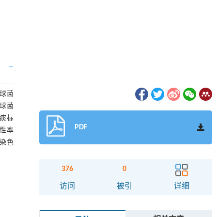
球菌
球菌
:痰标
PDF
阳性率
兰染色
376
0
访问
被引
详细