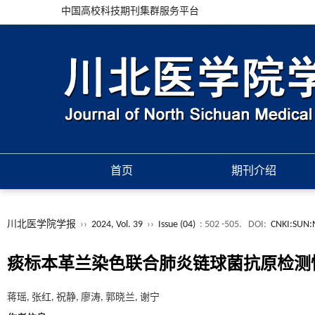
中国高校科技期刊集群服务平台
首页
期刊介绍
川北医学院学报
››
2024, Vol. 39
››
Issue (04)
: 502 -505.
DOI:
CNKI:SUN:
痰标本革兰染色联合肺炎链球菌抗原检测
蒋瑶, 张红, 祝静, 廖涛, 郭晓兰, 谢宁