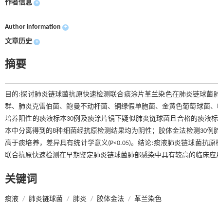
作者信息
+
Author information
+
文章历史
+
摘要
目的:探讨肺炎链球菌抗原快速检测联合痰涂片革兰染色在肺炎链球菌
群、肺炎克雷伯菌、鲍曼不动杆菌、铜绿假单胞菌、金黄色葡萄球菌、
培养阳性的痰液标本30例及痰涂片镜下疑似肺炎链球菌且合格的痰液标本4
本中分离得到的8种细菌经抗原检测结果均为阴性；胶体金法检测30例肺
高于痰培养，差异具有统计学意义(P<0.05)。结论:痰液肺炎链球
联合抗原快速检测在早期鉴定肺炎链球菌肺部感染中具有较高的临床应
关键词
痰液
/
肺炎链球菌
/
肺炎
/
胶体金法
/
革兰染色