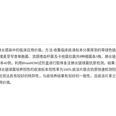
肺炎感染中的临床应用价值。方法:收集临床痰液标本分离得到的草绿色链
嗜麦芽窄食单胞菌、流感嗜血杆菌及卡他莫拉菌共8种细菌各5株，肺炎链
0例，利用BinaxNOW试剂盒进行胶体金法肺炎链球菌抗原检测。结果
炎链球菌培养阳性的痰液标本阳性率为100%;痰涂片联合抗原快速检测
菌抗原检测法具有较好的特异性，与痰培养结果有较好的一致性，且痰涂片革
用价值。