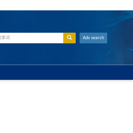
Adv search