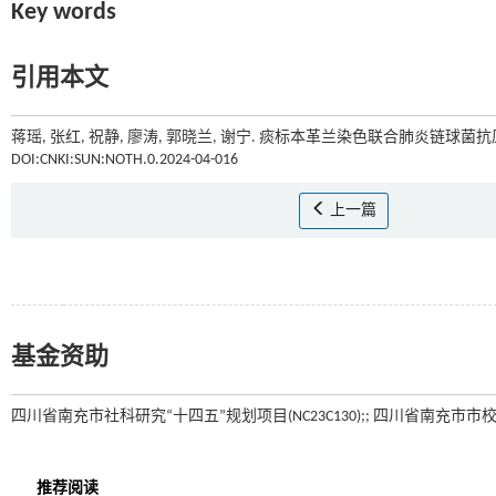
Key words
引用本文
蒋瑶, 张红, 祝静, 廖涛, 郭晓兰, 谢宁. 痰标本革兰染色联合肺炎链球
DOI:CNKI:SUN:NOTH.0.2024-04-016
上一篇
基金资助
四川省南充市社科研究“十四五”规划项目(NC23C130);; 四川省南充市市校科