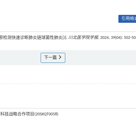
引用格式
菌抗原检测快速诊断肺炎链球菌性肺炎[J].
川北医学院学报
, 2024, 39(04): 502-5
下一篇
技战略合作项目(20SXQT0058)