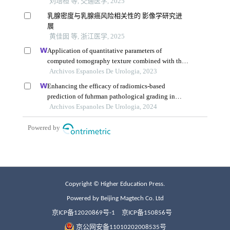
Copyright © Higher Education Press.
Powered by Beijing Magtech Co. Ltd
京ICP备12020869号-1
京ICP备150856号
京公网安备11010202008535号