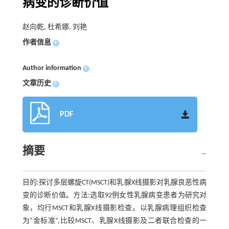
病变的诊断价值
赵向乾, 杜希娜, 刘艳
作者信息
+
Author information
+
文章历史
+
PDF
摘要
目的:探讨多层螺旋CT(MSCT)和乳腺X线摄影对乳腺良恶性病
变的诊断价值。方法:选取92例女性乳腺病变患者为研究对
象，均行MSCT和乳腺X线摄影检查。以乳腺病理组织检查
为“金标准”,比较MSCT、乳腺X线摄影及二者联合检查的一