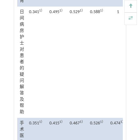
育
1）
1）
1）
1）
日
0.341
0.495
0.529
0.588
1
间
病
房
护
士
对
患
者
的
疑
问
解
答
及
帮
助
1）
1）
1）
1）
1）
手
0.351
0.415
0.467
0.526
0.474
1
术
医