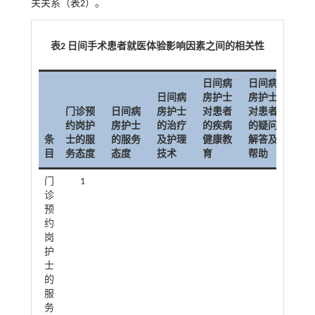
关关系（
表2
）。
表2 日间手术患者就医体验影响因素之间的相关性
日间病
日间病
日间病
房护士
房护士
门诊预
日间病
房护士
对患者
对患者
约岗护
房护士
的治疗
的疾病
的疑问
手术
条
士的服
的服务
及护理
健康教
解答及
生的
目
务态度
态度
技术
育
帮助
务态
门
1
诊
预
约
岗
护
士
的
服
务