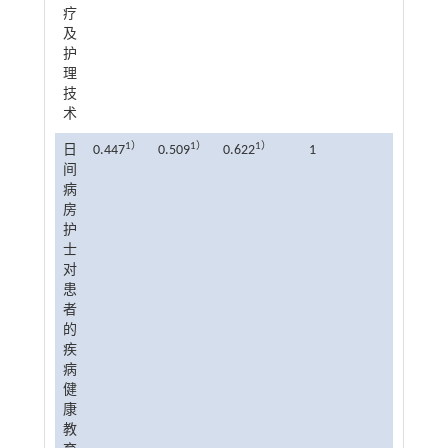
疗
及
护
理
技
术
1）
1）
1）
日
0.447
0.509
0.622
1
间
病
房
护
士
对
患
者
的
疾
病
健
康
教