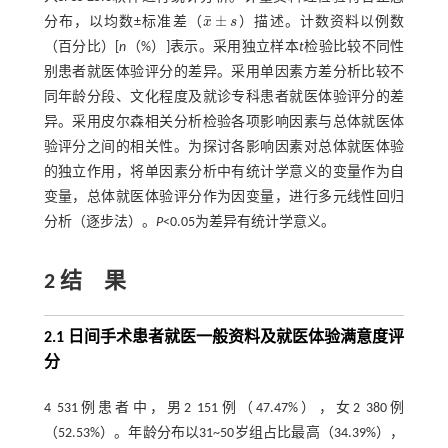
¯
±
分布，以均数±标准差（
x
s
）描述。计数资料以例数
x
¯
±
s
（百分比）[
n
（%）]表示。采用独立样本
t
检验比较不同性
别患者就医体验评分的差异。采用单因素方差分析比较不
同年龄分段、文化程度及就诊专科患者就医体验评分的差
异。采用皮尔森相关分析检验各项影响因素与总体就医体
验评分之间的相关性。为探讨各影响因素对总体就医体验
的独立作用，将单因素分析中有统计学意义的变量作为自
变量，总体就医体验评分作为因变量，进行多元线性回归
分析（逐步法）。
P
<0.05为差异有统计学意义。
2 结 果
2.1 日间手术患者就医一般资料及就医体验满意度评
分
4 531例患者中，男2 151例（47.47%），女2 380例
（52.53%）。年龄分布以31~50岁组占比最高（34.39%），