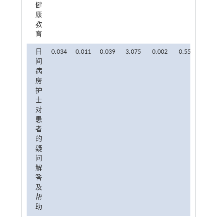
健
康
教
育
日
0.034
0.011
0.039
3.075
0.002
0.55
1.818
间
病
房
护
士
对
患
者
的
疑
问
解
答
及
帮
助