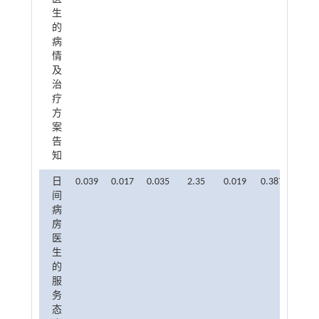
生
的
病
情
及
治
疗
方
案
告
知
日
0.039
0.017
0.035
2.35
0.019
0.387
2.585
间
病
房
医
生
的
服
务
态