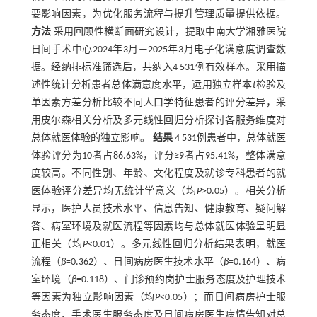
要影响因素，为优化服务流程与提升管理质量提供依据。
方法
采用回顾性横断面研究设计，提取中南大学湘雅医院
日间手术中心2024年3月—2025年3月电子化满意度调查数
据。经纳排标准筛选后，共纳入4 531例有效样本。采用描
述性统计分析患者总体满意度水平，运用独立样本
t
检验及
单因素方差分析比较不同人口学特征患者的评分差异，采
用皮尔森相关分析及多元线性回归分析探讨各服务维度对
总体就医体验的独立影响。
结果
4 531例患者中，总体就医
体验评分为10者占86.63%，评分≥9者占95.41%，整体满意
度较高。不同性别、年龄、文化程度及就诊专科患者的就
医体验评分差异均无统计学意义（均
P
>0.05）。相关分析
显示，医护人员技术水平、信息告知、健康教育、疑问解
答、病室环境及就医流程等因素均与总体就医体验呈明显
正相关（均
P
<0.01）。多元线性回归分析结果表明，就医
流程（
β
=0.362）、日间病房医生技术水平（
β
=0.164）、病
室环境（
β
=0.118）、门诊预约岗护士服务态度及护理技术
等因素为独立影响因素（均
P
<0.05）；而日间病房护士服
务态度、手术医生服务态度及日间病房医生病情告知对总