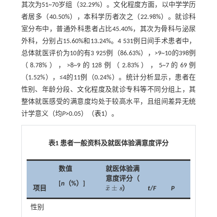
其次为51~70岁组（32.29%）。文化程度方面，以中学学历
者居多（40.50%），本科学历者次之（22.98%）。就诊科
室分布中，普通外科患者占比45.40%，其次为骨科与泌尿
外科，分别占15.60%和13.24%。4 531例日间手术患者中，
总体就医评价为10的有3 925例（86.63%），>9~10的398例
（8.78%），>8~9的128例（2.83%），5~7的69例
（1.52%），≤4的11例（0.24%）。统计分析显示，患者在
性别、年龄分段、文化程度及就诊专科等不同分组上，其
整体就医感受的满意度均处于较高水平，且组间差异无统
计学意义（均
P
>0.05）（
表1
）。
表1 患者一般资料及就医体验满意度评分
数值
就医体验满
意度评分（
[
n
（%）]
¯
±
项目
x
s
）
t
/
F
P
x
¯
±
s
性别