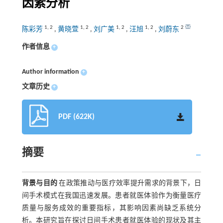
因素分析
1
,
2
1
,
2
1
,
2
1
,
2
2
陈彩芳
,
黄晓萱
,
刘广美
,
汪旭
,
刘蔚东
作者信息
+
Author information
+
文章历史
+
PDF (622K)
摘要
背景与目的
在政策推动与医疗效率提升需求的背景下，日
间手术模式在我国迅速发展。患者就医体验作为衡量医疗
质量与服务成效的重要指标，其影响因素尚缺乏系统分
析。本研究旨在探讨日间手术患者就医体验的现状及其主