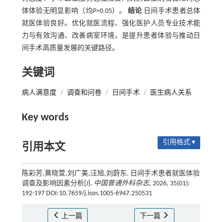
体体验无明显影响（均
P
>0.05）。
结论
日间手术患者总体
就医体验良好。优化就医流程、强化医护人员专业技术能
力与有效沟通、改善病室环境，是提升患者体验与推动日
间手术高质量发展的关键路径。
关键词
病人满意度
/
调查和问卷
/
日间手术
/
医生病人关系
Key words
引用格式 ▾
引用本文
陈彩芳,黄晓萱,刘广美,汪旭,刘蔚东. 日间手术患者就医体验
调查及影响因素分析[J].
中国普通外科杂志
, 2026, 35(01):
192-197 DOI:10.7659/j.issn.1005-6947.250531
上一篇
下一篇