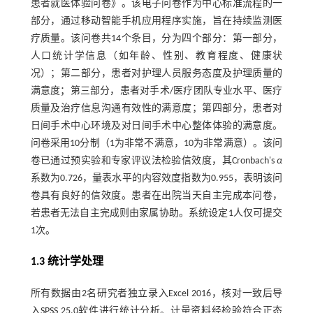
患者就医体验问卷》。该电子问卷作为中心标准流程的一
部分，通过移动智能手机应用程序实施，旨在持续监测医
疗质量。该问卷共14个条目，分为四个部分：第一部分，
人口统计学信息（如年龄、性别、教育程度、健康状
况）；第二部分，患者对护理人员服务态度及护理质量的
满意度；第三部分，患者对手术/医疗团队专业水平、医疗
质量及治疗信息沟通有效性的满意度；第四部分，患者对
日间手术中心环境及对日间手术中心整体体验的满意度。
问卷采用10分制（1为非常不满意，10为非常满意）。该问
卷已通过预实验和专家评议法检验信效度，其Cronbach's
α
系数为0.726，量表水平的内容效度指数为0.955，表明该问
卷具有良好的信效度。患者在出院当天自主完成本问卷，
若患者无法自主完成则由家属协助。系统设定1人仅可提交
1次。
1.3 统计学处理
所有数据由2名研究者独立录入Excel 2016，核对一致后导
入SPSS 25.0软件进行统计分析。计量资料经检验符合正态