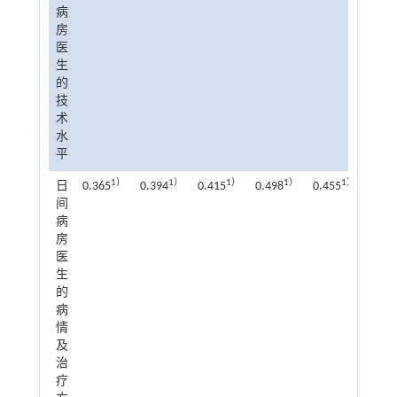
病
房
医
生
的
技
术
水
平
1）
1）
1）
1）
1）
日
0.365
0.394
0.415
0.498
0.455
0.48
间
病
房
医
生
的
病
情
及
治
疗