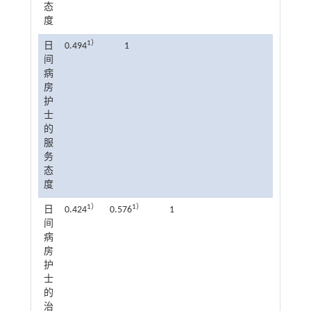
态
度
1）
日
0.494
1
间
病
房
护
士
的
服
务
态
度
1）
1）
日
0.424
0.576
1
间
病
房
护
士
的
治