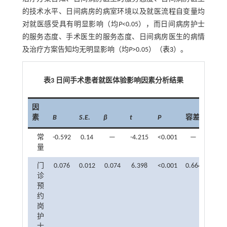
的技术水平、日间病房的病室环境以及就医流程自变量均
对就医感受具有明显影响（均
P
<0.05），而日间病房护士
的服务态度、手术医生的服务态度、日间病房医生的病情
及治疗方案告知均无明显影响（均
P
>0.05）（
表3
）。
表3 日间手术患者就医体验影响因素分析结果
因
素
B
S.E.
β
t
P
容差
VIF
常
-0.592
0.14
—
-4.215
<0.001
—
—
量
门
0.076
0.012
0.074
6.398
<0.001
0.664
1.507
诊
预
约
岗
护
士