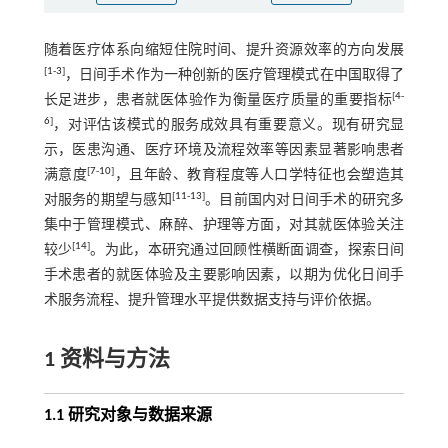
随着医疗体系向缩短住院时间、提升资源效率的方向发展
[
1
-
3
]
，日间手术作为一种创新的医疗管理模式在中国取得了
[
4
-
长足进步，患者就医体验作为衡量医疗质量的重要指标
6
]
，对评估该模式的服务成效具有重要意义。现有研究显
示，医患沟通、医疗环境及流程效率等因素显著影响患者
[
7
-
10
]
满意度
，且年龄、教育程度等人口学特征也会塑造其
[
11
-
13
]
对服务的期望与感知
。目前国内对日间手术的研究多
集中于管理模式、麻醉、护理等方面，对其就医体验关注
[
14
]
较少
。为此，本研究通过回顾性横断面调查，探索日间
手术患者的就医体验及主要影响因素，以期为优化日间手
术服务流程、提升管理水平提供数据支持与评价依据。
1 资料与方法
1.1 研究对象与数据来源