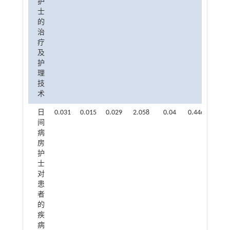
护
士
的
治
疗
及
护
理
技
术
日
0.031
0.015
0.029
2.058
0.04
0.446
2.242
间
病
房
护
士
对
患
者
的
疾
病