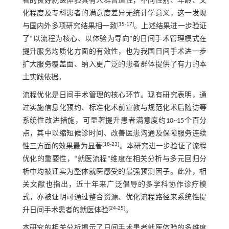
者的良好就医体验具有人群普适性，不同性别、年龄、文
化程度及专科患者的满意度差异无统计学意义，这一发现
[
15
-
17
]
与国内外多项研究结果相一致
。上述结果进一步验证
了“以流程为核心、以体验为导向”的日间手术管理模式在
提升服务均质化方面的有效性，也为我国日间手术进一步
扩大服务覆盖面、纳入更广泛的患者群体提供了有力的本
土实践依据。
流程优化是日间手术管理的核心环节。现有研究表明，通
过实施信息化预约、标准化术前宣教与规范化术后随访等
系统性改进措施，可显著提升患者满意度约10~15个百分
点，其中以缩短候诊时间、改善医患沟通及保障服务连续
[
18
-
23
]
性三方面的效果最为显著
。本研究进一步验证了流程
优化的重要性，“就医流程”维度在相关分析与多元回归分
析中均被证实为整体就医感受的最强预测因子。此外，相
关文献也指出，近十年来广泛倡导的多学科协作诊疗模
式，亦被证明可通过整合资源、优化流程路径来系统性提
[
24
-
25
]
升日间手术患者的就医体验
。
本研究的相关分析揭示了日间手术患者就医体验的多维度