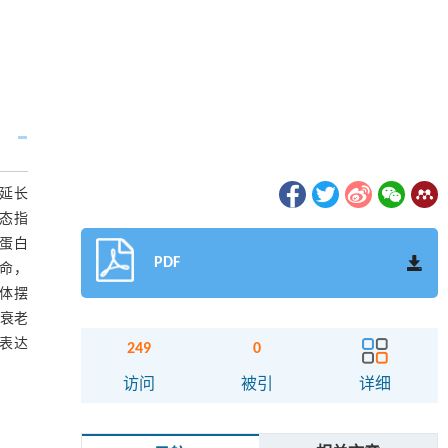
的延长
状态指
用蛋白
PDF
寿命，
体摆
平衰老
物表达
249
0
访问
被引
详细