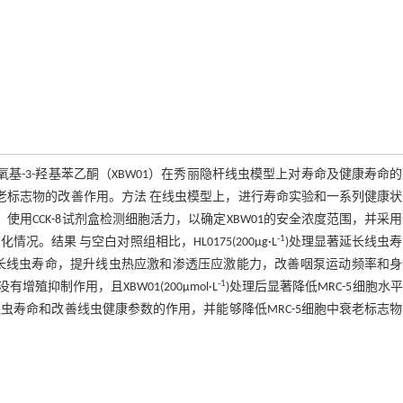
-甲氧基-3-羟基苯乙酮（XBW01）在秀丽隐杆线虫模型上对寿命及健康寿命
衰老标志物的改善作用。方法 在线虫模型上，进行寿命实验和一系列健康
使用CCK-8试剂盒检测细胞活力，以确定XBW01的安全浓度范围，并采
-1
情况。结果 与空白对照组相比，HL0175(200μg·L
)处理显著延长线虫
延长线虫寿命，提升线虫热应激和渗透压应激能力，改善咽泵运动频率和身
-1
有增殖抑制作用，且XBW01(200μmol·L
)处理后显著降低MRC-5细胞水
有延长线虫寿命和改善线虫健康参数的作用，并能够降低MRC-5细胞中衰老标志