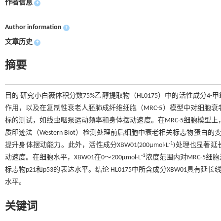
作者信息
+
Author information
+
文章历史
+
摘要
目的 研究小白薇体积分数75%乙醇提取物（HL0175）中的活性成分4
作用，以及在复制性衰老人胚肺成纤维细胞（MRC-5）模型中对细胞
标的测试，如线虫咽泵运动频率和身体摆动速度。在MRC-5细胞模型上，
质印迹法（Western Blot）检测处理前后细胞中衰老相关标志物蛋白的变化
-1
提升身体摆动能力。此外，活性成分XBW01(200μmol·L
)处理也显著
-1
动速度。在细胞水平，XBW01在0～200μmol·L
浓度范围内对MRC-5细胞没
标志物p21和p53的表达水平。结论 HL0175中所含成分XBW01具
水平。
关键词