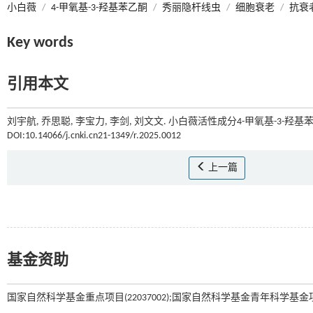
小白薇
/
4-甲氧基-3-羟基苯乙酮
/
秀丽隐杆线虫
/
细胞衰老
/
抗衰
Key words
引用本文
刘宇航, 乔思聪, 李宝力, 李剑, 刘文文. 小白薇活性成分4-甲氧基-3-羟基
DOI:10.14066/j.cnki.cn21-1349/r.2025.0012
上一篇
基金资助
国家自然科学基金重点项目(22037002);国家自然科学基金青年科学基金项目(