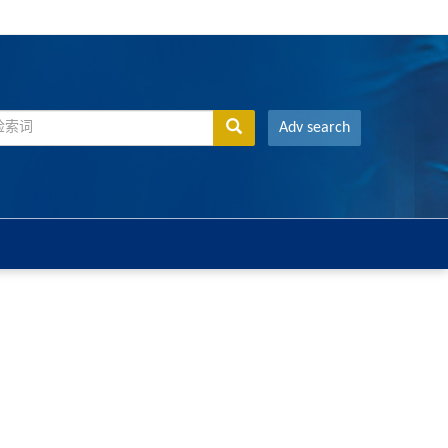
Adv search