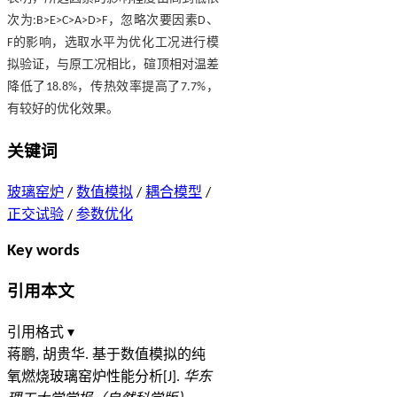
次为:B>E>C>A>D>F，忽略次要因素D、
F的影响，选取水平为优化工况进行模
拟验证，与原工况相比，碹顶相对温差
降低了18.8%，传热效率提高了7.7%，
有较好的优化效果。
关键词
玻璃窑炉
/
数值模拟
/
耦合模型
/
正交试验
/
参数优化
Key words
引用本文
引用格式 ▾
蒋鹏, 胡贵华. 基于数值模拟的纯
氧燃烧玻璃窑炉性能分析[J].
华东