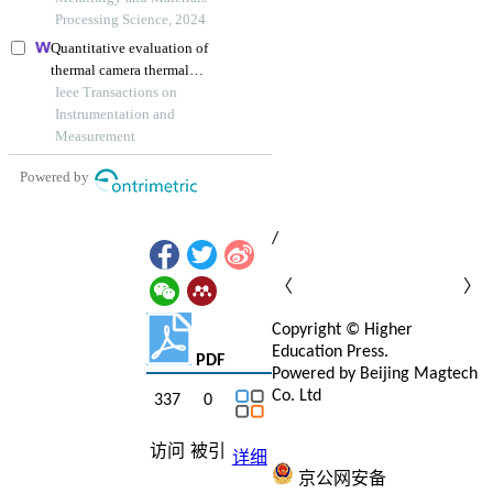
AI Summary
/
〈
〉
Copyright © Higher
Education Press.
PDF
Powered by Beijing Magtech
Co. Ltd
337
0
京ICP备12020869号-1
京
ICP备150856号
访问
被引
详细
京公网安备