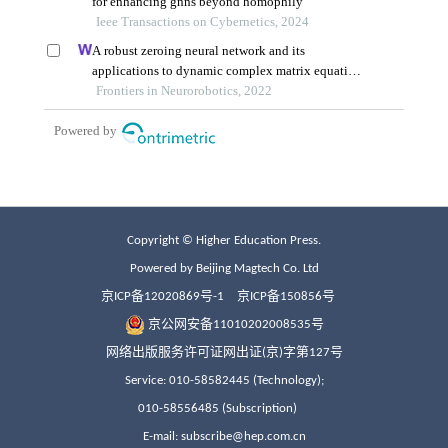
Copyright © Higher Education Press.
Powered by Beijing Magtech Co. Ltd
京ICP备12020869号-1
京ICP备150856号
京公网安备11010202008535号
网络出版服务许可证网出证(京)字第127号
Service: 010-58582445 (Technology);
010-58556485 (Subscription)
E-mail: subscribe@hep.com.cn