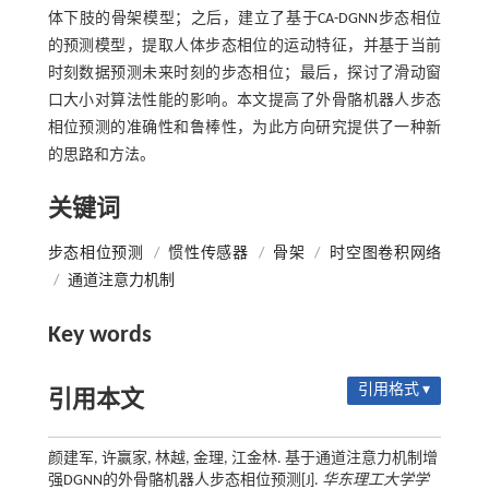
体下肢的骨架模型；之后，建立了基于CA-DGNN步态相位
的预测模型，提取人体步态相位的运动特征，并基于当前
时刻数据预测未来时刻的步态相位；最后，探讨了滑动窗
口大小对算法性能的影响。本文提高了外骨骼机器人步态
相位预测的准确性和鲁棒性，为此方向研究提供了一种新
的思路和方法。
关键词
步态相位预测
/
惯性传感器
/
骨架
/
时空图卷积网络
/
通道注意力机制
Key words
引用格式 ▾
引用本文
颜建军, 许赢家, 林越, 金理, 江金林. 基于通道注意力机制增
强DGNN的外骨骼机器人步态相位预测[J].
华东理工大学学