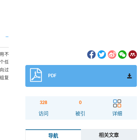
用不
个任
向过
PDF
元组复
328
0
访问
被引
详细
相关文章
导航