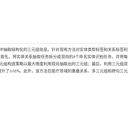
中抽取结构化的三元组信息。针对现有方法对实体类型标签和关系标签利
首先，将实体关系抽取任务拆分成双向的4个命名实体识别任务，并将每
元组构造策略以最大限度利用双向抽取出的三元组；最后，利用三元组双
标上提升了3.01%。此外，该方法在医疗领域的重叠关系、多三元组和跨句三