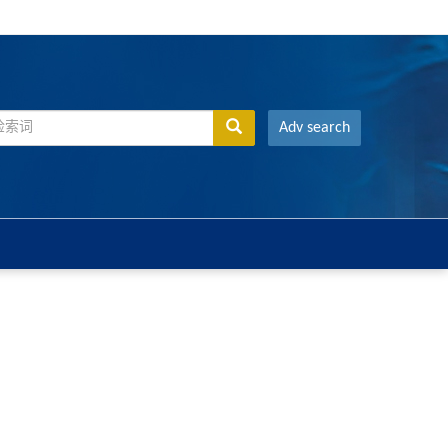
Adv search