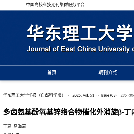
中国高校科技期刊集群服务平台
首页
期刊介绍
华东理工大学学报（自然科学版）
››
2025, Vol. 51
››
Issue (03)
: 295 -30
多齿氨基酚氧基锌络合物催化外消旋β-丁
王真, 马海燕