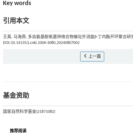
Key words
引用本文
王真, 马海燕. 多齿氨基酚氧基锌络合物催化外消旋β-丁内酯开环聚合研究[
DOI:10.14135/j.cnki.1006-3080.20240807002
上一篇
基金资助
国家自然科学基金(21871082)