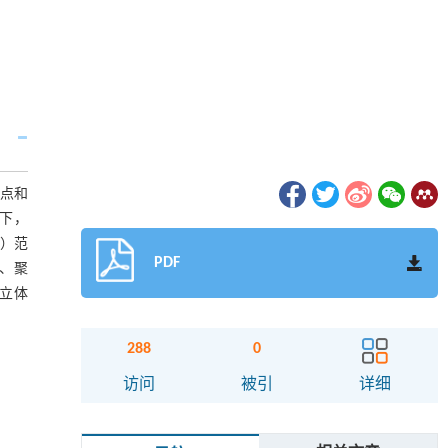
难点和
在下，
）范
PDF
构、聚
响立体
288
0
访问
被引
详细