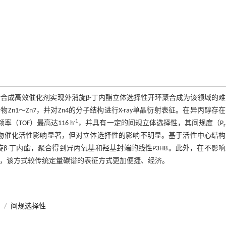
设计合成高效催化剂实现外消旋β-丁内酯立体选择性开环聚合成为该领域的
1～Zn7，并对Zn4的分子结构进行X-ray单晶衍射表征。在异丙醇存
-1
TOF）最高达116 h
，并具有一定的间规立体选择性，其间规度（P
r
络合物催化活性影响显著，但对立体选择性的影响不明显。基于活性中心结
β-丁内酯，聚合得到异丙氧基和羟基封端的线性P3HB。此外，在不影
式，该方式较传统定量碳谱的表征方式更加便捷、经济。
/
间规选择性