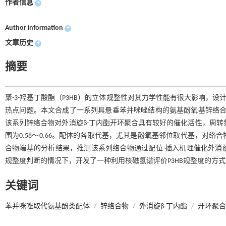
作者信息
+
Author information
+
文章历史
+
摘要
聚-3-羟基丁酸酯（P3HB）的立体规整性对其力学性能有很大影响，
热点问题。本文合成了一系列具悬垂苯并咪唑结构的氨基酚氧基锌络合物Zn
该系列锌络合物对外消旋β-丁内酯开环聚合具有较好的催化活性，周转频率（
围为0.58～0.66。配体的各取代基，尤其是酚氧基邻位取代基，对
合物端基的分析结果，推测该系列络合物通过配位-插入机理催化外消旋
规整度判断的情况下，开发了一种利用核磁氢谱评价P3HB规整度的方
关键词
苯并咪唑取代氨基酚类配体
/
锌络合物
/
外消旋β-丁内酯
/
开环聚合