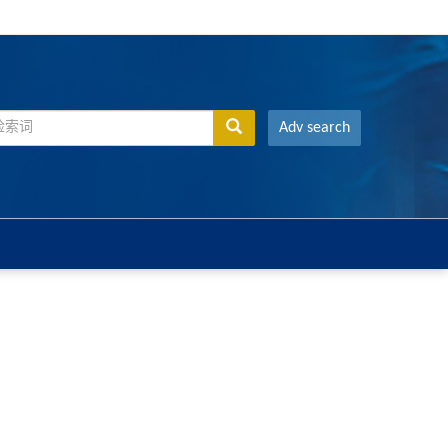
Adv search