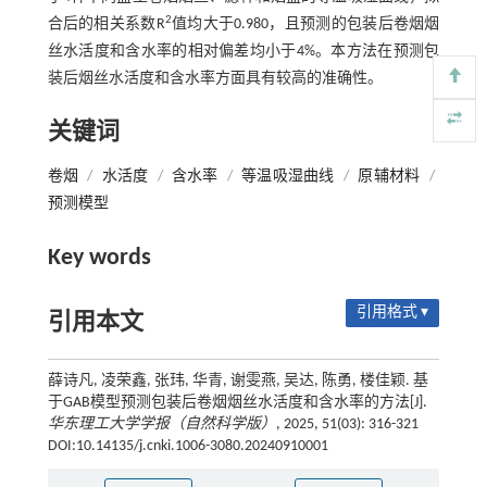
2
合后的相关系数R
值均大于0.980，且预测的包装后卷烟烟
丝水活度和含水率的相对偏差均小于4%。本方法在预测包
装后烟丝水活度和含水率方面具有较高的准确性。
关键词
卷烟
/
水活度
/
含水率
/
等温吸湿曲线
/
原辅材料
/
预测模型
Key words
引用格式 ▾
引用本文
薛诗凡, 凌荣鑫, 张玮, 华青, 谢雯燕, 吴达, 陈勇, 楼佳颖. 基
于GAB模型预测包装后卷烟烟丝水活度和含水率的方法[J].
华东理工大学学报（自然科学版）
, 2025, 51(03): 316-321
DOI:10.14135/j.cnki.1006-3080.20240910001