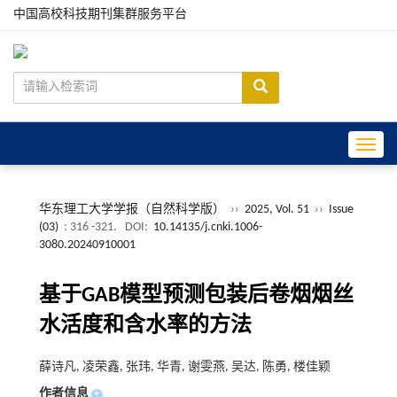
中国高校科技期刊集群服务平台
Toggle
华东理工大学学报（自然科学版）
››
2025, Vol. 51
››
Issue
(03)
: 316 -321.
DOI:
10.14135/j.cnki.1006-
3080.20240910001
基于GAB模型预测包装后卷烟烟丝
水活度和含水率的方法
薛诗凡, 凌荣鑫, 张玮, 华青, 谢雯燕, 吴达, 陈勇, 楼佳颖
作者信息
+