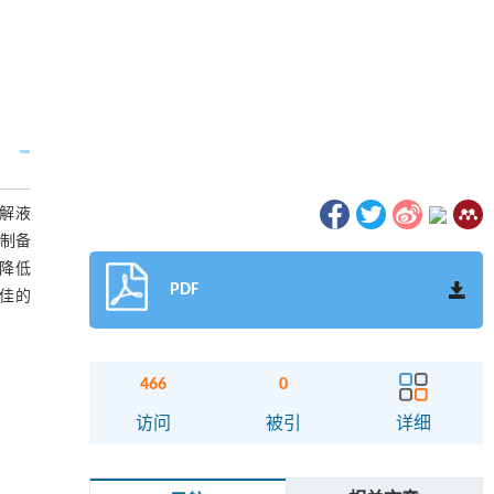
电解液
法制备
,降低
PDF
较佳的
466
0
访问
被引
详细