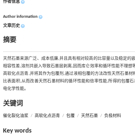
作者信息
+
Author information
+
文章历史
+
摘要
天然石墨来源广泛、成本低廉,并且具有相对较高的比容量以及稳定的嵌
相容性差,溶剂共嵌入导致石墨层剥离,因而库仑效率和循环性能不理想
高软化点沥青,并将其作为包覆剂,通过液相包覆的方法改性天然石墨材料
比表面积,从而改善天然石墨材料的循环性能和倍率性能,所得的包覆石墨材料在
电化学性能。
关键词
催化裂化油浆
/
高软化点沥青
/
包覆
/
天然石墨
/
负极材料
Key words