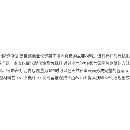
/脱锂电位,是目前商业化锂离子电池负极的主要材料。但其存在与有机
等问题。本文以催化裂化油浆为原料,通过空气吹扫-氮气氛围热缩聚的方
。结果表明,沥青包覆量为10%时可以在天然石墨表面形成完整的包覆层
0.5 C下循环200次时容量保持率由69.01%提高到88.53%,展现出