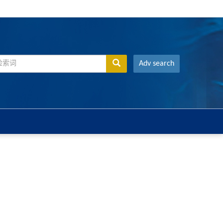
Adv search