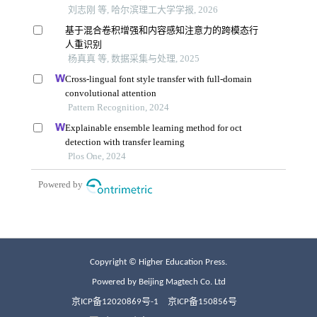
Copyright © Higher Education Press.
Powered by Beijing Magtech Co. Ltd
京ICP备12020869号-1
京ICP备150856号