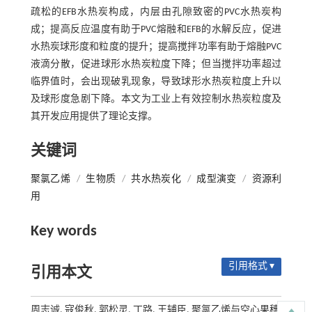
疏松的EFB水热炭构成，内层由孔隙致密的PVC水热炭构
成；提高反应温度有助于PVC熔融和EFB的水解反应，促进
水热炭球形度和粒度的提升；提高搅拌功率有助于熔融PVC
液滴分散，促进球形水热炭粒度下降；但当搅拌功率超过
临界值时，会出现破乳现象，导致球形水热炭粒度上升以
及球形度急剧下降。本文为工业上有效控制水热炭粒度及
其开发应用提供了理论支撑。
关键词
聚氯乙烯
/
生物质
/
共水热炭化
/
成型演变
/
资源利
用
Key words
引用格式 ▾
引用本文
周志诚, 寇俊秋, 郭松灵, 丁路, 王辅臣. 聚氯乙烯与空心果穗