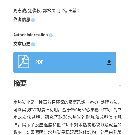
周志诚, 寇俊秋, 郭松灵, 丁路, 王辅臣
作者信息
+
Author information
+
文章历史
+
PDF
摘要
水热炭化是一种高效且环保的聚氯乙烯（PVC）处理方法，
可以实现PVC的清洁利用。基于PVC与空心果穗（EFB）的共
水热炭化过程，研究了球形水热炭的形貌和成型演变规
律，揭示了反应温度和搅拌功率对水热炭形貌以及成型的
影响。结果表明：水热炭呈现双层球体结构，外层由孔隙