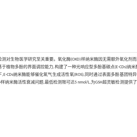
检测对生物医学研究至关重要。氧化酶(OXD)样纳米酶因无需额外氧化剂
植物多酚的界面调控能力,构建了一种光响应型多酚基碳点(E-CDs)纳米
下,E-CDs纳米酶能够催化氧气生成活性氧(ROS),同时通过表面多酚基团特
样纳米酶活性衰减问题,最低检测限可达5 nmol/L,为GSH超灵敏检测提供