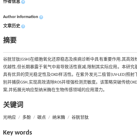
作者信息
+
Author information
+
文章历史
+
摘要
谷胱甘肽(GSH)在细胞氧化还原稳态及疾病诊断中具有重要作用,其高效
优越性,但长期暴露于氧气中易导致活性衰减,限制其实际应用。本研究基于
具有优异的荧光稳定性及OXD样活性。在紫外发光二极管(UV-LED)照射
别并捕获GSH,实现高效清除ROS并增强检测灵敏度。该策略突破传统OXD
案,并拓展光响应型纳米酶在生物传感领域的应用潜力。
关键词
光响应
/
多酚
/
碳点
/
纳米酶
/
谷胱甘肽
Key words