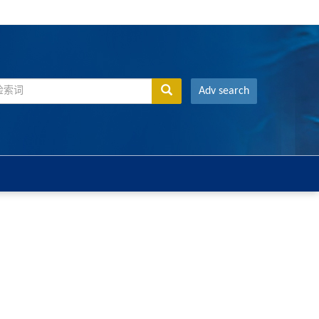
Adv search