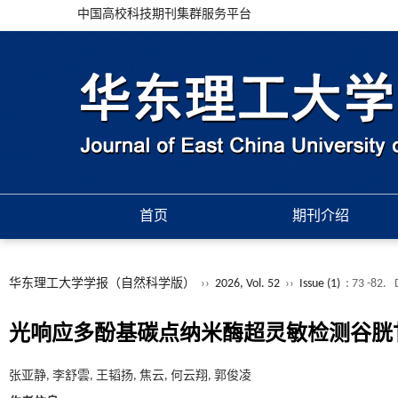
中国高校科技期刊集群服务平台
首页
期刊介绍
华东理工大学学报（自然科学版）
››
2026, Vol. 52
››
Issue (1)
: 73 -82.
光响应多酚基碳点纳米酶超灵敏检测谷胱
张亚静, 李舒雲, 王韬扬, 焦云, 何云翔, 郭俊凌