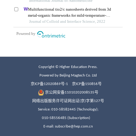
Copyright © Higher Education Press.
Powered by Beijing Magtech Co. Ltd
京ICP备12020869号-1
京ICP备150856号
京公网安备11010202008535号
网络出版服务许可证网出证(京)字第127号
Service: 010-58582445 (Technology);
010-58556485 (Subscription)
E-mail: subscribe@hep.com.cn