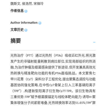
魏斯文, 侯浩然, 宋锋玲
作者信息
+
Author information
+
文章历史
+
摘要
光热治疗（PTT）通过光热剂（PTAs）吸收近红外光,将光激
发产生的非辐射能量耗散到病灶部位,实现局部组织的热消
融,为治疗肿瘤及细菌感染提供了新途径,但开发兼具高效光
热转换与精准靶向功能的有机PTAs面临挑战。本文聚焦七
甲川花菁（Cy7）染料分子工程优化,提出聚集态调控与功能
基团协同强化策略,在中性Cy7骨架上引入三苯基磷阳离子
+
（TPP
）,构建新型阳离子衍生物Cy7T-TPP。该衍生物具有
+
三重优势:TPP
赋予细菌膜锚定与线粒体靶向能力;诱导H-聚
+
集体增强分子间紧密堆叠,光热转换效率达到51.65%;TPP
屏