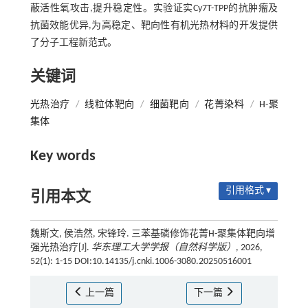
蔽活性氧攻击,提升稳定性。实验证实Cy7T-TPP的抗肿瘤及
抗菌效能优异,为高稳定、靶向性有机光热材料的开发提供
了分子工程新范式。
关键词
光热治疗
/
线粒体靶向
/
细菌靶向
/
花菁染料
/
H-聚
集体
Key words
引用格式 ▾
引用本文
魏斯文, 侯浩然, 宋锋玲. 三苯基磷修饰花菁H-聚集体靶向增
强光热治疗[J].
华东理工大学学报（自然科学版）
, 2026,
52(1): 1-15 DOI:10.14135/j.cnki.1006-3080.20250516001
上一篇
下一篇